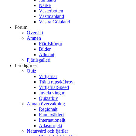
Närke
Västerbotten
Västmanland
Västra Götaland
Forum
Översikt
Ämnen
Fjärilsfrågor
Bilder
Allmänt
Fjärilsgalleri
Lär dig mer
Quiz
Vitfjärilar
Träna raps/kål/rov
VitfjärilarSpeed
Juvela vingar
Quizarkiv
Annan övervakning
Regionalt
Faunaväkteri
Internationellt
Atlasprojekt
Naturvård och fjärilar