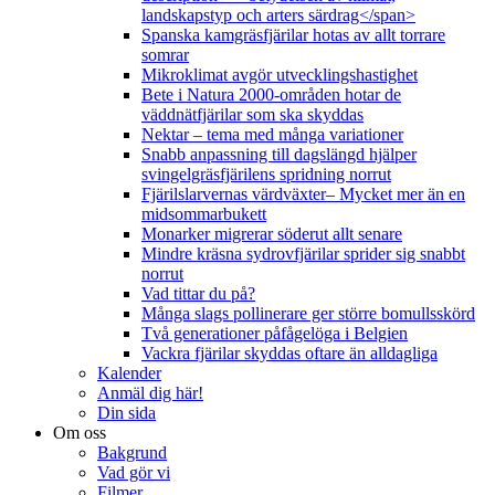
landskapstyp och arters särdrag</span>
Spanska kamgräsfjärilar hotas av allt torrare
somrar
Mikroklimat avgör utvecklingshastighet
Bete i Natura 2000-områden hotar de
väddnätfjärilar som ska skyddas
Nektar – tema med många variationer
Snabb anpassning till dagslängd hjälper
svingelgräsfjärilens spridning norrut
Fjärilslarvernas värdväxter– Mycket mer än en
midsommarbukett
Monarker migrerar söderut allt senare
Mindre kräsna sydrovfjärilar sprider sig snabbt
norrut
Vad tittar du på?
Många slags pollinerare ger större bomullsskörd
Två generationer påfågelöga i Belgien
Vackra fjärilar skyddas oftare än alldagliga
Kalender
Anmäl dig här!
Din sida
Om oss
Bakgrund
Vad gör vi
Filmer