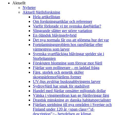
Aktuellt
Nyheter
Aktuell fjärilsforskning
Hela artikellistan
Om forskningsartiklar och referenser
Varför förlorade vi tre svenska dagfjärilar?
Slingrande slåtter ger större variation
En öländsk blåvingehybrid
Det nya normala får oss att glömma hur det var
Fortplantningsproblem hos rapsfjärilar efter
värmestress som larver
Svenska svartfläckiga blåvingar sprider sig i
Storbritannien
Förskjuten blomning som försvar mot fjäril
Fjärilar som pollinerare – en laddad fråga
Färg, storlek och genetik skiljer
skogspärlemorfjärilens former
UV-ljus avslöjar busksnabbvingens larver
Sydrovfjäril har smak för stadslivet
Handel med fjärilar omsätter miljontals dollar
Vätska i vingmembran kan ge fjärilsvingar färg
Drastisk minskning av danska habitatspecialister
Fjärilars spridning till nya områden i Sverige och
Finland under 120 år <span class="sf-
description">– betydelsen av klimat,