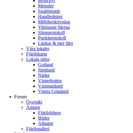
Broschyr
Metoder
Snabbguide
Handledning
Miljöbeskrivning
Viktigaste filerna
Slingprotokoll
Punktprotokoll
Länkar & mer filer
Våra lokaler
Fjärilskarta
Lokala sidor
Gotland
Jämtland
Närke
Västerbotten
Västmanland
Västra Götaland
Forum
Översikt
Ämnen
Fjärilsfrågor
Bilder
Allmänt
Fjärilsgalleri