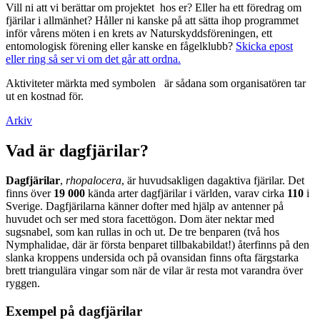
Vill ni att vi berättar om projektet hos er? Eller ha ett föredrag om
fjärilar i allmänhet? Håller ni kanske på att sätta ihop programmet
inför vårens möten i en krets av Naturskyddsföreningen, ett
entomologisk förening eller kanske en fågelklubb?
Skicka epost
eller ring så ser vi om det går att ordna.
Aktiviteter märkta med symbolen
är sådana som organisatören tar
ut en kostnad för.
Arkiv
Vad är dagfjärilar?
Dagfjärilar
,
rhopalocera
, är huvudsakligen dagaktiva fjärilar. Det
finns över
19 000
kända arter dagfjärilar i världen, varav cirka
110
i
Sverige. Dagfjärilarna känner dofter med hjälp av antenner på
huvudet och ser med stora facettögon. Dom äter nektar med
sugsnabel, som kan rullas in och ut. De tre benparen (två hos
Nymphalidae, där är första benparet tillbakabildat!) återfinns på den
slanka kroppens undersida och på ovansidan finns ofta färgstarka
brett triangulära vingar som när de vilar är resta mot varandra över
ryggen.
Exempel på dagfjärilar