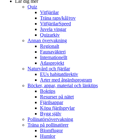
Lär dig mer
Quiz
Vitfjärilar
Träna raps/kål/rov
VitfjärilarSpeed
Juvela vingar
Quizarkiv
Annan övervakning
Regionalt
Faunaväkteri
Internationellt
Atlasprojekt
Naturvård och fjärilar
EUs habitatdirektiv
Arter med åtgärdsprogram
Böcker, appar, material och länktips
Boktips
Resurser på nätet
Fjärilsappar
Köpa fjärilsprylar
Bygg själv
Pollinatörsövervakning
Träna på pollinatörer
Blomflugor
Humlor