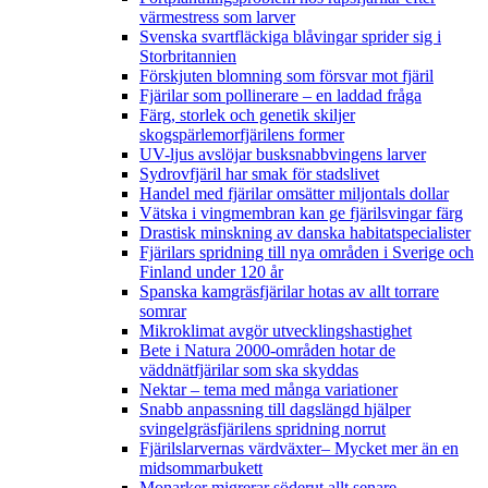
värmestress som larver
Svenska svartfläckiga blåvingar sprider sig i
Storbritannien
Förskjuten blomning som försvar mot fjäril
Fjärilar som pollinerare – en laddad fråga
Färg, storlek och genetik skiljer
skogspärlemorfjärilens former
UV-ljus avslöjar busksnabbvingens larver
Sydrovfjäril har smak för stadslivet
Handel med fjärilar omsätter miljontals dollar
Vätska i vingmembran kan ge fjärilsvingar färg
Drastisk minskning av danska habitatspecialister
Fjärilars spridning till nya områden i Sverige och
Finland under 120 år
Spanska kamgräsfjärilar hotas av allt torrare
somrar
Mikroklimat avgör utvecklingshastighet
Bete i Natura 2000-områden hotar de
väddnätfjärilar som ska skyddas
Nektar – tema med många variationer
Snabb anpassning till dagslängd hjälper
svingelgräsfjärilens spridning norrut
Fjärilslarvernas värdväxter– Mycket mer än en
midsommarbukett
Monarker migrerar söderut allt senare