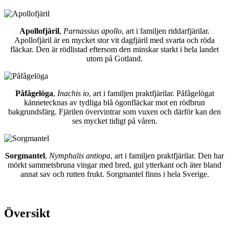
Apollofjäril
,
Parnassius apollo
, art i familjen riddarfjärilar.
Apollofjäril är en mycket stor vit dagfjäril med svarta och röda
fläckar. Den är rödlistad eftersom den minskar starkt i hela landet
utom på Gotland.
Påfågelöga
,
Inachis io
, art i familjen praktfjärilar. Påfågelögat
kännetecknas av tydliga blå ögonfläckar mot en rödbrun
bakgrundsfärg. Fjärilen övervintrar som vuxen och därför kan den
ses mycket tidigt på våren.
Sorgmantel
,
Nymphalis antiopa
, art i familjen praktfjärilar. Den har
mörkt sammetsbruna vingar med bred, gul ytterkant och äter bland
annat sav och rutten frukt. Sorgmantel finns i hela Sverige.
Översikt