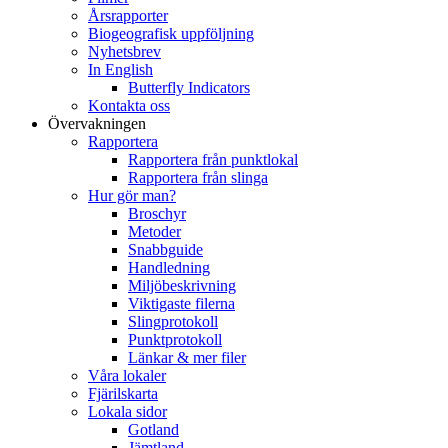
Årsrapporter
Biogeografisk uppföljning
Nyhetsbrev
In English
Butterfly Indicators
Kontakta oss
Övervakningen
Rapportera
Rapportera från punktlokal
Rapportera från slinga
Hur gör man?
Broschyr
Metoder
Snabbguide
Handledning
Miljöbeskrivning
Viktigaste filerna
Slingprotokoll
Punktprotokoll
Länkar & mer filer
Våra lokaler
Fjärilskarta
Lokala sidor
Gotland
Jämtland