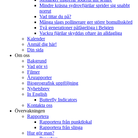
Mindre kräsna sydrovfjärilar sprider sig snabbt
norrut
Vad tittar du på?
Många slags pollinerare ger större bomullsskörd
Två generationer påfågelöga i Belgien
Vackra fjärilar skyddas oftare än alldagliga
Kalender
Anmäl dig här!
Din sida
Om oss
Bakgrund
Vad gör vi
Filmer
Årsrapporter
Biogeografisk uppföljning
Nyhetsbrev
In English
Butterfly Indicators
Kontakta oss
Övervakningen
Rapportera
Rapportera från punktlokal
Rapportera från slinga
Hur gör man?