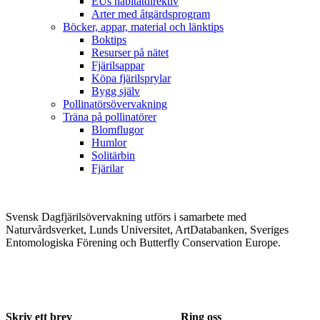
EUs habitatdirektiv
Arter med åtgärdsprogram
Böcker, appar, material och länktips
Boktips
Resurser på nätet
Fjärilsappar
Köpa fjärilsprylar
Bygg själv
Pollinatörsövervakning
Träna på pollinatörer
Blomflugor
Humlor
Solitärbin
Fjärilar
Svensk Dagfjärilsövervakning utförs i samarbete med
Naturvårdsverket, Lunds Universitet, ArtDatabanken, Sveriges
Entomologiska Förening och Butterfly Conservation Europe.
Skriv ett brev
Ring oss