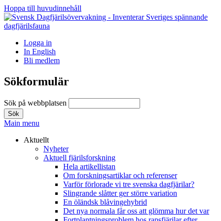
Hoppa till huvudinnehåll
Logga in
In English
Bli medlem
Sökformulär
Sök på webbplatsen
Main menu
Aktuellt
Nyheter
Aktuell fjärilsforskning
Hela artikellistan
Om forskningsartiklar och referenser
Varför förlorade vi tre svenska dagfjärilar?
Slingrande slåtter ger större variation
En öländsk blåvingehybrid
Det nya normala får oss att glömma hur det var
Fortplantningsproblem hos rapsfjärilar efter