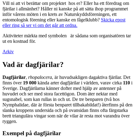
Vill ni att vi berättar om projektet hos er? Eller ha ett föredrag om
fjärilar i allmänhet? Håller ni kanske på att sätta ihop programmet
inför vårens möten i en krets av Naturskyddsföreningen, ett
entomologisk förening eller kanske en fågelklubb?
Skicka epost
eller ring så ser vi om det går att ordna.
Aktiviteter märkta med symbolen
är sådana som organisatören tar
ut en kostnad för.
Arkiv
Vad är dagfjärilar?
Dagfjärilar
,
rhopalocera
, är huvudsakligen dagaktiva fjärilar. Det
finns över
19 000
kända arter dagfjärilar i världen, varav cirka
110
i
Sverige. Dagfjärilarna känner dofter med hjälp av antenner på
huvudet och ser med stora facettögon. Dom äter nektar med
sugsnabel, som kan rullas in och ut. De tre benparen (två hos
Nymphalidae, där är första benparet tillbakabildat!) återfinns på den
slanka kroppens undersida och på ovansidan finns ofta färgstarka
brett triangulära vingar som när de vilar är resta mot varandra över
ryggen.
Exempel på dagfjärilar