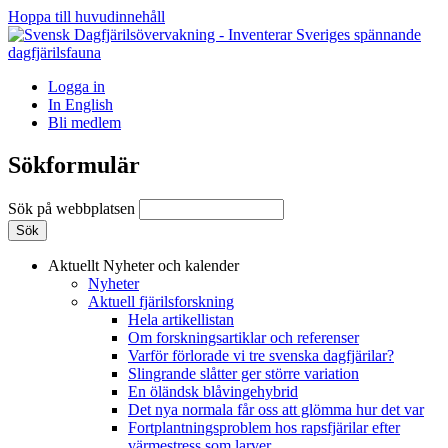
Hoppa till huvudinnehåll
Logga in
In English
Bli medlem
Sökformulär
Sök på webbplatsen
Aktuellt
Nyheter och kalender
Nyheter
Aktuell fjärilsforskning
Hela artikellistan
Om forskningsartiklar och referenser
Varför förlorade vi tre svenska dagfjärilar?
Slingrande slåtter ger större variation
En öländsk blåvingehybrid
Det nya normala får oss att glömma hur det var
Fortplantningsproblem hos rapsfjärilar efter
värmestress som larver