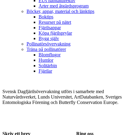
EUs habitatdirektiv
Arter med åtgärdsprogram
Böcker, appar, material och länktips
Boktips
Resurser på nätet
Fjärilsappar
Köpa fjärilsprylar
Bygg själv
Pollinatörsövervakning
Träna på pollinatörer
Blomflugor
Humlor
Solitärbin
Fjärilar
Svensk Dagfjärilsövervakning utförs i samarbete med
Naturvårdsverket, Lunds Universitet, ArtDatabanken, Sveriges
Entomologiska Förening och Butterfly Conservation Europe.
Skriv ett brev
Ring oss