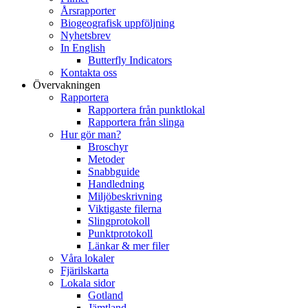
Årsrapporter
Biogeografisk uppföljning
Nyhetsbrev
In English
Butterfly Indicators
Kontakta oss
Övervakningen
Rapportera
Rapportera från punktlokal
Rapportera från slinga
Hur gör man?
Broschyr
Metoder
Snabbguide
Handledning
Miljöbeskrivning
Viktigaste filerna
Slingprotokoll
Punktprotokoll
Länkar & mer filer
Våra lokaler
Fjärilskarta
Lokala sidor
Gotland
Jämtland