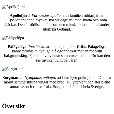
Apollofjäril
,
Parnassius apollo
, art i familjen riddarfjärilar.
Apollofjäril är en mycket stor vit dagfjäril med svarta och röda
fläckar. Den är rödlistad eftersom den minskar starkt i hela landet
utom på Gotland.
Påfågelöga
,
Inachis io
, art i familjen praktfjärilar. Påfågelögat
kännetecknas av tydliga blå ögonfläckar mot en rödbrun
bakgrundsfärg. Fjärilen övervintrar som vuxen och därför kan den
ses mycket tidigt på våren.
Sorgmantel
,
Nymphalis antiopa
, art i familjen praktfjärilar. Den har
mörkt sammetsbruna vingar med bred, gul ytterkant och äter bland
annat sav och rutten frukt. Sorgmantel finns i hela Sverige.
Översikt