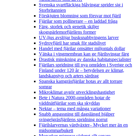
Svenska svartfläckiga blåvingar sprider sig i
Storbritannien
Förskjuten blomning som försvar mot fjäril
Fjärilar som pollinerare – en laddad fråga
Färg, storlek och genetik skiljer
skogspärlemorfjärilens former
UV-ljus avslöjar busksnabbvingens larver
Sydrovfjäril har smak för stadslivet
Handel med fjärilar omsätter miljontals dollar
Vätska i vingmembran kan ge fjärilsvingar färg
Drastisk minskning av danska habitatspecialister
Fjärilars spridning till nya områden i Sverige och
Finland under 120 år
– betydelsen av klimat,
landskapstyp och arters särdrag
Spanska kamgräsfjärilar hotas av allt torrare
somrar
Mikroklimat avgör utvecklingshastighet
Bete i Natura 2000-områden hotar de
väddnätfjärilar som ska skyddas
Nektar – tema med många variationer
Snabb anpassning till dagslängd hjälper
svingelgräsfjärilens spridning norrut
Fjärilslarvernas värdväxter– Mycket mer än en
midsommarbukett
Monarker migrerar söderut allt senare