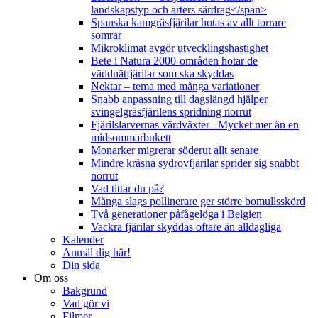
landskapstyp och arters särdrag</span>
Spanska kamgräsfjärilar hotas av allt torrare
somrar
Mikroklimat avgör utvecklingshastighet
Bete i Natura 2000-områden hotar de
väddnätfjärilar som ska skyddas
Nektar – tema med många variationer
Snabb anpassning till dagslängd hjälper
svingelgräsfjärilens spridning norrut
Fjärilslarvernas värdväxter– Mycket mer än en
midsommarbukett
Monarker migrerar söderut allt senare
Mindre kräsna sydrovfjärilar sprider sig snabbt
norrut
Vad tittar du på?
Många slags pollinerare ger större bomullsskörd
Två generationer påfågelöga i Belgien
Vackra fjärilar skyddas oftare än alldagliga
Kalender
Anmäl dig här!
Din sida
Om oss
Bakgrund
Vad gör vi
Filmer