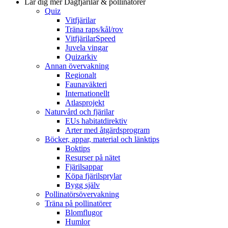
Lär dig mer
Dagfjärilar & pollinatörer
Quiz
Vitfjärilar
Träna raps/kål/rov
VitfjärilarSpeed
Juvela vingar
Quizarkiv
Annan övervakning
Regionalt
Faunaväkteri
Internationellt
Atlasprojekt
Naturvård och fjärilar
EUs habitatdirektiv
Arter med åtgärdsprogram
Böcker, appar, material och länktips
Boktips
Resurser på nätet
Fjärilsappar
Köpa fjärilsprylar
Bygg själv
Pollinatörsövervakning
Träna på pollinatörer
Blomflugor
Humlor