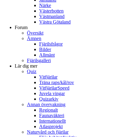
Närke
Västerbotten
Västmanland
Västra Götaland
Forum
Översikt
Ämnen
Fjärilsfrågor
Bilder
Allmänt
Fjärilsgalleri
Lär dig mer
Quiz
Vitfjärilar
Träna raps/kål/rov
VitfjärilarSpeed
Juvela vingar
Quizarkiv
Annan övervakning
Regionalt
Faunaväkteri
Internationellt
Atlasprojekt
Naturvård och fjärilar