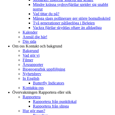
Mindre kräsna sydrovfjärilar sprider sig snabbt
norrut
Vad tittar du på?
Många slags pollinerare ger större bomullsskörd
Två generationer påfågelöga i Belgien
Vackra fjärilar skyddas oftare än alldagliga
Kalender
Anmäl dig här!
Din sida
Om oss
Kontakt och bakgrund
Bakgrund
Vad gör vi
Filmer
Årsrapporter
Biogeografisk uppföljning
Nyhetsbrev
In English
Butterfly Indicators
Kontakta oss
Övervakningen
Rapportera eller sök
Rapportera
Rapportera från punktlokal
Rapportera från slinga
Hur gör man?