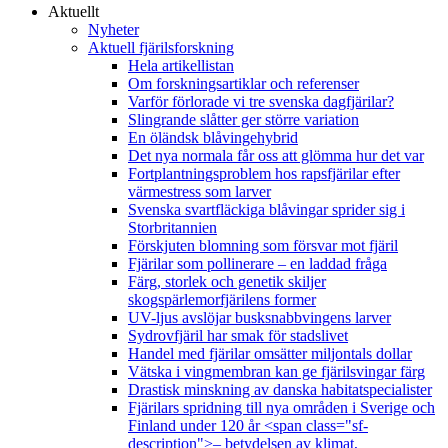
Aktuellt
Nyheter
Aktuell fjärilsforskning
Hela artikellistan
Om forskningsartiklar och referenser
Varför förlorade vi tre svenska dagfjärilar?
Slingrande slåtter ger större variation
En öländsk blåvingehybrid
Det nya normala får oss att glömma hur det var
Fortplantningsproblem hos rapsfjärilar efter
värmestress som larver
Svenska svartfläckiga blåvingar sprider sig i
Storbritannien
Förskjuten blomning som försvar mot fjäril
Fjärilar som pollinerare – en laddad fråga
Färg, storlek och genetik skiljer
skogspärlemorfjärilens former
UV-ljus avslöjar busksnabbvingens larver
Sydrovfjäril har smak för stadslivet
Handel med fjärilar omsätter miljontals dollar
Vätska i vingmembran kan ge fjärilsvingar färg
Drastisk minskning av danska habitatspecialister
Fjärilars spridning till nya områden i Sverige och
Finland under 120 år <span class="sf-
description">– betydelsen av klimat,