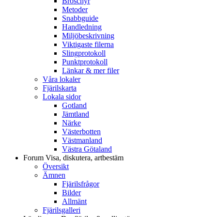
Broschyr
Metoder
Snabbguide
Handledning
Miljöbeskrivning
Viktigaste filerna
Slingprotokoll
Punktprotokoll
Länkar & mer filer
Våra lokaler
Fjärilskarta
Lokala sidor
Gotland
Jämtland
Närke
Västerbotten
Västmanland
Västra Götaland
Forum
Visa, diskutera, artbestäm
Översikt
Ämnen
Fjärilsfrågor
Bilder
Allmänt
Fjärilsgalleri