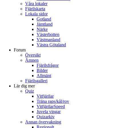
Våra lokaler
Fjärilskarta
Lokala sidor
Gotland
Jämtland
Närke
Västerbotten
Västmanland
Västra Götaland
Forum
Översikt
Ämnen
Fjärilsfrågor
Bilder
Allmänt
Fjärilsgalleri
Lär dig mer
Quiz
Vitfjärilar
Träna raps/kål/rov
VitfjärilarSpeed
Juvela vingar
Quizarkiv
Annan övervakning
Regionalt