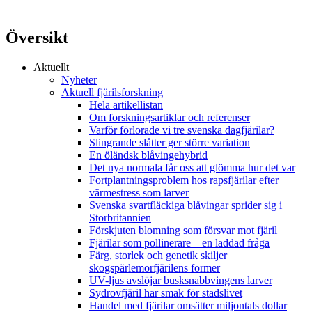
Översikt
Aktuellt
Nyheter
Aktuell fjärilsforskning
Hela artikellistan
Om forskningsartiklar och referenser
Varför förlorade vi tre svenska dagfjärilar?
Slingrande slåtter ger större variation
En öländsk blåvingehybrid
Det nya normala får oss att glömma hur det var
Fortplantningsproblem hos rapsfjärilar efter
värmestress som larver
Svenska svartfläckiga blåvingar sprider sig i
Storbritannien
Förskjuten blomning som försvar mot fjäril
Fjärilar som pollinerare – en laddad fråga
Färg, storlek och genetik skiljer
skogspärlemorfjärilens former
UV-ljus avslöjar busksnabbvingens larver
Sydrovfjäril har smak för stadslivet
Handel med fjärilar omsätter miljontals dollar