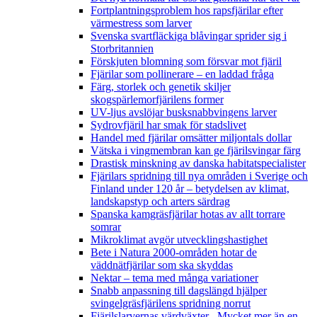
Fortplantningsproblem hos rapsfjärilar efter
värmestress som larver
Svenska svartfläckiga blåvingar sprider sig i
Storbritannien
Förskjuten blomning som försvar mot fjäril
Fjärilar som pollinerare – en laddad fråga
Färg, storlek och genetik skiljer
skogspärlemorfjärilens former
UV-ljus avslöjar busksnabbvingens larver
Sydrovfjäril har smak för stadslivet
Handel med fjärilar omsätter miljontals dollar
Vätska i vingmembran kan ge fjärilsvingar färg
Drastisk minskning av danska habitatspecialister
Fjärilars spridning till nya områden i Sverige och
Finland under 120 år
– betydelsen av klimat,
landskapstyp och arters särdrag
Spanska kamgräsfjärilar hotas av allt torrare
somrar
Mikroklimat avgör utvecklingshastighet
Bete i Natura 2000-områden hotar de
väddnätfjärilar som ska skyddas
Nektar – tema med många variationer
Snabb anpassning till dagslängd hjälper
svingelgräsfjärilens spridning norrut
Fjärilslarvernas värdväxter– Mycket mer än en