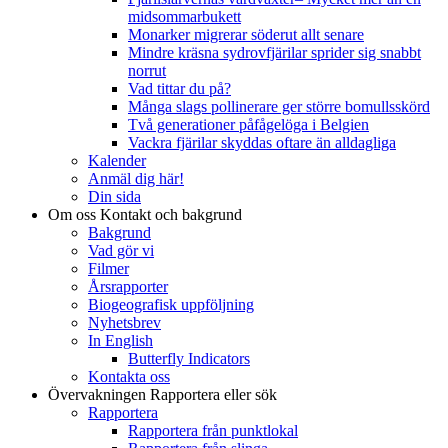
midsommarbukett
Monarker migrerar söderut allt senare
Mindre kräsna sydrovfjärilar sprider sig snabbt
norrut
Vad tittar du på?
Många slags pollinerare ger större bomullsskörd
Två generationer påfågelöga i Belgien
Vackra fjärilar skyddas oftare än alldagliga
Kalender
Anmäl dig här!
Din sida
Om oss
Kontakt och bakgrund
Bakgrund
Vad gör vi
Filmer
Årsrapporter
Biogeografisk uppföljning
Nyhetsbrev
In English
Butterfly Indicators
Kontakta oss
Övervakningen
Rapportera eller sök
Rapportera
Rapportera från punktlokal