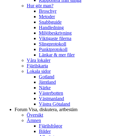
Rapportera från slinga
Hur gör man?
Broschyr
Metoder
Snabbguide
Handledning
Miljöbeskrivning
Viktigaste filerna
Slingprotokoll
Punktprotokoll
Länkar & mer filer
Våra lokaler
Fjärilskarta
Lokala sidor
Gotland
Jämtland
Närke
Västerbotten
Västmanland
Västra Götaland
Forum
Visa, diskutera, artbestäm
Översikt
Ämnen
Fjärilsfrågor
Bilder