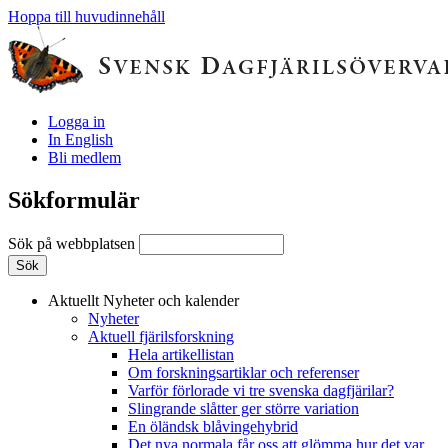
Hoppa till huvudinnehåll
Logga in
In English
Bli medlem
Sökformulär
Sök på webbplatsen
Aktuellt
Nyheter och kalender
Nyheter
Aktuell fjärilsforskning
Hela artikellistan
Om forskningsartiklar och referenser
Varför förlorade vi tre svenska dagfjärilar?
Slingrande slåtter ger större variation
En öländsk blåvingehybrid
Det nya normala får oss att glömma hur det var