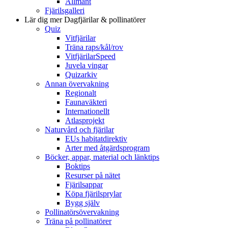
Allmänt
Fjärilsgalleri
Lär dig mer
Dagfjärilar & pollinatörer
Quiz
Vitfjärilar
Träna raps/kål/rov
VitfjärilarSpeed
Juvela vingar
Quizarkiv
Annan övervakning
Regionalt
Faunaväkteri
Internationellt
Atlasprojekt
Naturvård och fjärilar
EUs habitatdirektiv
Arter med åtgärdsprogram
Böcker, appar, material och länktips
Boktips
Resurser på nätet
Fjärilsappar
Köpa fjärilsprylar
Bygg själv
Pollinatörsövervakning
Träna på pollinatörer