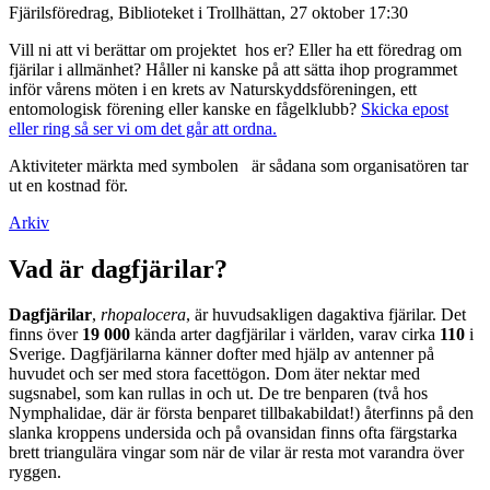
Fjärilsföredrag, Biblioteket i Trollhättan, 27 oktober 17:30
Vill ni att vi berättar om projektet hos er? Eller ha ett föredrag om
fjärilar i allmänhet? Håller ni kanske på att sätta ihop programmet
inför vårens möten i en krets av Naturskyddsföreningen, ett
entomologisk förening eller kanske en fågelklubb?
Skicka epost
eller ring så ser vi om det går att ordna.
Aktiviteter märkta med symbolen
är sådana som organisatören tar
ut en kostnad för.
Arkiv
Vad är dagfjärilar?
Dagfjärilar
,
rhopalocera
, är huvudsakligen dagaktiva fjärilar. Det
finns över
19 000
kända arter dagfjärilar i världen, varav cirka
110
i
Sverige. Dagfjärilarna känner dofter med hjälp av antenner på
huvudet och ser med stora facettögon. Dom äter nektar med
sugsnabel, som kan rullas in och ut. De tre benparen (två hos
Nymphalidae, där är första benparet tillbakabildat!) återfinns på den
slanka kroppens undersida och på ovansidan finns ofta färgstarka
brett triangulära vingar som när de vilar är resta mot varandra över
ryggen.