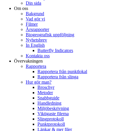
Din sida
Om oss
Bakgrund
Vad gör vi
Filmer
Årsrapporter
Biogeografisk uppföljning
Nyhetsbrev
In English
Butterfly Indicators
Kontakta oss
Övervakningen
Rapportera
Rapportera från punktlokal
Rapportera från slinga
Hur gör man?
Broschyr
Metoder
Snabbguide
Handledning
Miljöbeskrivning
Viktigaste filerna
Slingprotokoll
Punktprotokoll
Länkar & mer filer