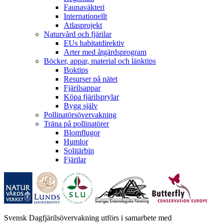
Faunaväkteri
Internationellt
Atlasprojekt
Naturvård och fjärilar
EUs habitatdirektiv
Arter med åtgärdsprogram
Böcker, appar, material och länktips
Boktips
Resurser på nätet
Fjärilsappar
Köpa fjärilsprylar
Bygg själv
Pollinatörsövervakning
Träna på pollinatörer
Blomflugor
Humlor
Solitärbin
Fjärilar
Svensk Dagfjärilsövervakning utförs i samarbete med