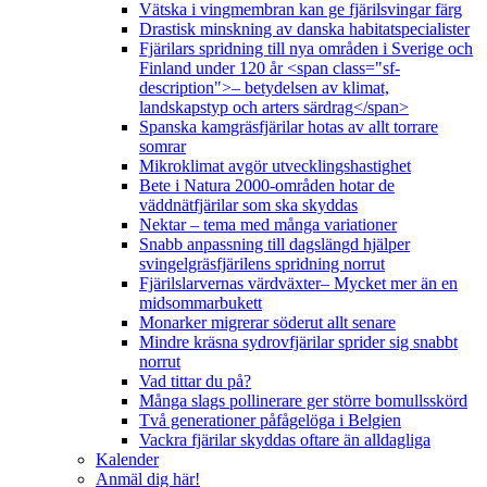
Vätska i vingmembran kan ge fjärilsvingar färg
Drastisk minskning av danska habitatspecialister
Fjärilars spridning till nya områden i Sverige och
Finland under 120 år <span class="sf-
description">– betydelsen av klimat,
landskapstyp och arters särdrag</span>
Spanska kamgräsfjärilar hotas av allt torrare
somrar
Mikroklimat avgör utvecklingshastighet
Bete i Natura 2000-områden hotar de
väddnätfjärilar som ska skyddas
Nektar – tema med många variationer
Snabb anpassning till dagslängd hjälper
svingelgräsfjärilens spridning norrut
Fjärilslarvernas värdväxter– Mycket mer än en
midsommarbukett
Monarker migrerar söderut allt senare
Mindre kräsna sydrovfjärilar sprider sig snabbt
norrut
Vad tittar du på?
Många slags pollinerare ger större bomullsskörd
Två generationer påfågelöga i Belgien
Vackra fjärilar skyddas oftare än alldagliga
Kalender
Anmäl dig här!