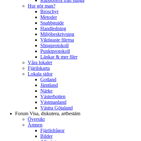
Rapportera från slinga
Hur gör man?
Broschyr
Metoder
Snabbguide
Handledning
Miljöbeskrivning
Viktigaste filerna
Slingprotokoll
Punktprotokoll
Länkar & mer filer
Våra lokaler
Fjärilskarta
Lokala sidor
Gotland
Jämtland
Närke
Västerbotten
Västmanland
Västra Götaland
Forum
Visa, diskutera, artbestäm
Översikt
Ämnen
Fjärilsfrågor
Bilder