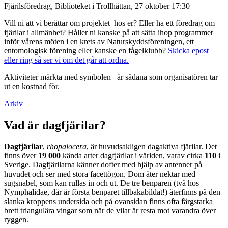
Fjärilsföredrag, Biblioteket i Trollhättan, 27 oktober 17:30
Vill ni att vi berättar om projektet hos er? Eller ha ett föredrag om
fjärilar i allmänhet? Håller ni kanske på att sätta ihop programmet
inför vårens möten i en krets av Naturskyddsföreningen, ett
entomologisk förening eller kanske en fågelklubb?
Skicka epost
eller ring så ser vi om det går att ordna.
Aktiviteter märkta med symbolen
är sådana som organisatören tar
ut en kostnad för.
Arkiv
Vad är dagfjärilar?
Dagfjärilar
,
rhopalocera
, är huvudsakligen dagaktiva fjärilar. Det
finns över
19 000
kända arter dagfjärilar i världen, varav cirka
110
i
Sverige. Dagfjärilarna känner dofter med hjälp av antenner på
huvudet och ser med stora facettögon. Dom äter nektar med
sugsnabel, som kan rullas in och ut. De tre benparen (två hos
Nymphalidae, där är första benparet tillbakabildat!) återfinns på den
slanka kroppens undersida och på ovansidan finns ofta färgstarka
brett triangulära vingar som när de vilar är resta mot varandra över
ryggen.