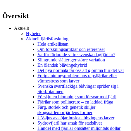
Översikt
Aktuellt
Nyheter
Aktuell fjärilsforskning
Hela artikellistan
Om forskningsartiklar och referenser
Varför förlorade vi tre svenska dagfjärilar?
Slingrande slåtter ger större variation
En öländsk blåvingehybrid
Det nya normala får oss att glömma hur det var
Fortplantningsproblem hos rapsfjärilar efter
värmestress som larver
Svenska svartfläckiga blåvingar sprider sig i
Storbritannien
Förskjuten blomning som försvar mot fjäril
Fjärilar som pollinerare – en laddad fråga
Färg, storlek och genetik skiljer
skogspärlemorfjärilens former
UV-ljus avslöjar busksnabbvingens larver
Sydrovfjäril har smak för stadslivet
Handel med fjärilar omsätter miljontals dollar