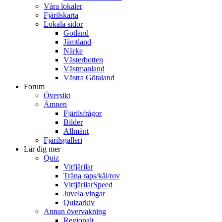
Våra lokaler
Fjärilskarta
Lokala sidor
Gotland
Jämtland
Närke
Västerbotten
Västmanland
Västra Götaland
Forum
Översikt
Ämnen
Fjärilsfrågor
Bilder
Allmänt
Fjärilsgalleri
Lär dig mer
Quiz
Vitfjärilar
Träna raps/kål/rov
VitfjärilarSpeed
Juvela vingar
Quizarkiv
Annan övervakning
Regionalt