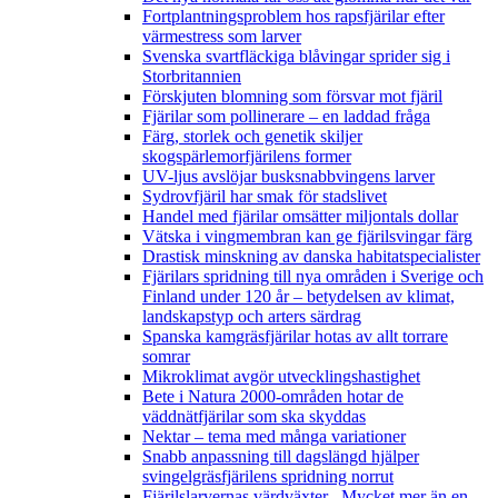
Fortplantningsproblem hos rapsfjärilar efter
värmestress som larver
Svenska svartfläckiga blåvingar sprider sig i
Storbritannien
Förskjuten blomning som försvar mot fjäril
Fjärilar som pollinerare – en laddad fråga
Färg, storlek och genetik skiljer
skogspärlemorfjärilens former
UV-ljus avslöjar busksnabbvingens larver
Sydrovfjäril har smak för stadslivet
Handel med fjärilar omsätter miljontals dollar
Vätska i vingmembran kan ge fjärilsvingar färg
Drastisk minskning av danska habitatspecialister
Fjärilars spridning till nya områden i Sverige och
Finland under 120 år
– betydelsen av klimat,
landskapstyp och arters särdrag
Spanska kamgräsfjärilar hotas av allt torrare
somrar
Mikroklimat avgör utvecklingshastighet
Bete i Natura 2000-områden hotar de
väddnätfjärilar som ska skyddas
Nektar – tema med många variationer
Snabb anpassning till dagslängd hjälper
svingelgräsfjärilens spridning norrut
Fjärilslarvernas värdväxter– Mycket mer än en