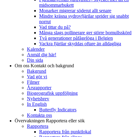
midsommarbukett
Monarker migrerar söderut allt senare
Mindre kräsna sydrovfjärilar sprider sig snabbt
norrut
Vad tittar du på?
Många slags pollinerare ger större bomullsskörd
Två generationer påfågelöga i Belgien
Vackra fjärilar skyddas oftare än alldagliga
Kalender
Anmäl dig här!
Din sida
Om oss
Kontakt och bakgrund
Bakgrund
Vad gör vi
Filmer
Årsrapporter
Biogeografisk uppföljning
Nyhetsbrev
In English
Butterfly Indicators
Kontakta oss
Övervakningen
Rapportera eller sök
Rapportera
Rapportera från punktlokal