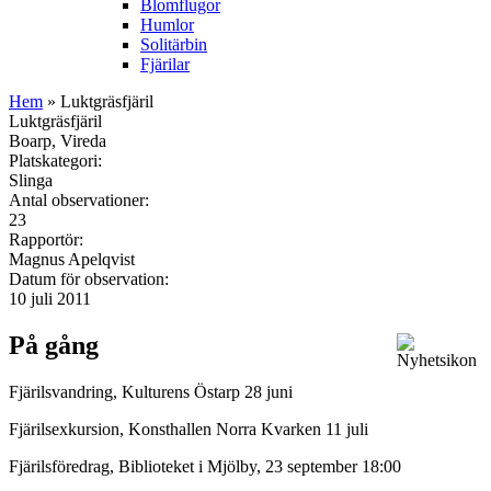
Blomflugor
Humlor
Solitärbin
Fjärilar
Hem
» Luktgräsfjäril
Luktgräsfjäril
Boarp, Vireda
Platskategori:
Slinga
Antal observationer:
23
Rapportör:
Magnus Apelqvist
Datum för observation:
10 juli 2011
På gång
Fjärilsvandring, Kulturens Östarp 28 juni
Fjärilsexkursion, Konsthallen Norra Kvarken 11 juli
Fjärilsföredrag, Biblioteket i Mjölby, 23 september 18:00