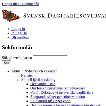
Hoppa till huvudinnehåll
Logga in
In English
Bli medlem
Sökformulär
Sök på webbplatsen
Aktuellt
Nyheter och kalender
Nyheter
Aktuell fjärilsforskning
Hela artikellistan
Om forskningsartiklar och referenser
Varför förlorade vi tre svenska dagfjärilar?
Slingrande slåtter ger större variation
En öländsk blåvingehybrid
Det nya normala får oss att glömma hur det var