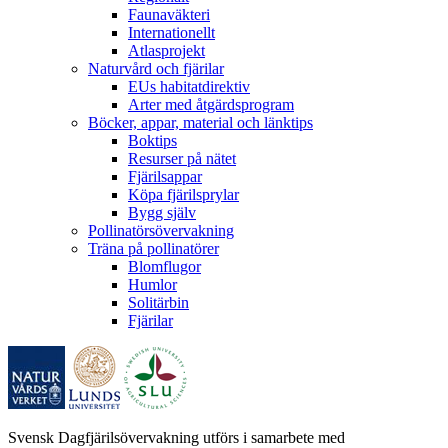
Faunaväkteri
Internationellt
Atlasprojekt
Naturvård och fjärilar
EUs habitatdirektiv
Arter med åtgärdsprogram
Böcker, appar, material och länktips
Boktips
Resurser på nätet
Fjärilsappar
Köpa fjärilsprylar
Bygg själv
Pollinatörsövervakning
Träna på pollinatörer
Blomflugor
Humlor
Solitärbin
Fjärilar
Svensk Dagfjärilsövervakning utförs i samarbete med