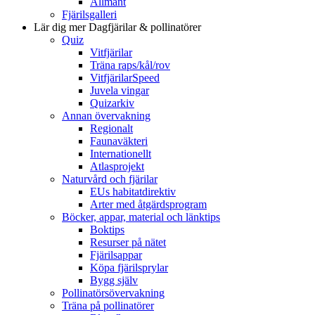
Allmänt
Fjärilsgalleri
Lär dig mer
Dagfjärilar & pollinatörer
Quiz
Vitfjärilar
Träna raps/kål/rov
VitfjärilarSpeed
Juvela vingar
Quizarkiv
Annan övervakning
Regionalt
Faunaväkteri
Internationellt
Atlasprojekt
Naturvård och fjärilar
EUs habitatdirektiv
Arter med åtgärdsprogram
Böcker, appar, material och länktips
Boktips
Resurser på nätet
Fjärilsappar
Köpa fjärilsprylar
Bygg själv
Pollinatörsövervakning
Träna på pollinatörer