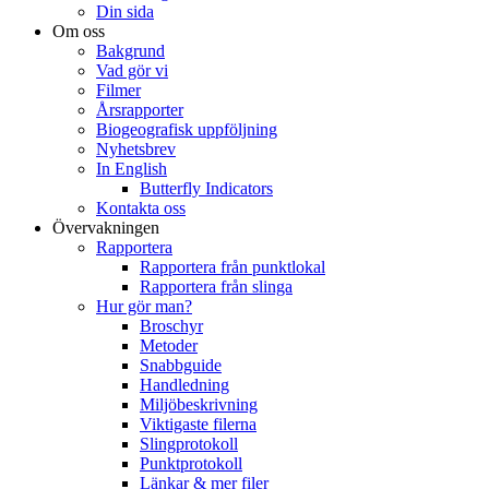
Din sida
Om oss
Bakgrund
Vad gör vi
Filmer
Årsrapporter
Biogeografisk uppföljning
Nyhetsbrev
In English
Butterfly Indicators
Kontakta oss
Övervakningen
Rapportera
Rapportera från punktlokal
Rapportera från slinga
Hur gör man?
Broschyr
Metoder
Snabbguide
Handledning
Miljöbeskrivning
Viktigaste filerna
Slingprotokoll
Punktprotokoll
Länkar & mer filer