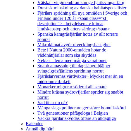
Vätska i vingmembran kan ge fjärilsvingar färg
Drastisk minskning av danska habitatspecialister
Fjärilars spridning till nya områden i Sverige och
Finland under 120 år <span class="sf-
description">– betydelsen av klimat,
landskapstyp och arters särdrag</span>
Spanska kamgräsfjärilar hotas av allt torrare
somrar
Mikroklimat avgör utvecklingshastighet
Bete i Natura 2000-områden hotar de
väddnätfjärilar som ska skyddas
Nektar – tema med många variationer
Snabb anpassning till dagslängd hjälper
svingelgräsfjärilens spridning norrut
Fjärilslarvernas värdväxter– Mycket mer än en
midsommarbukett
Monarker migrerar söderut allt senare
Mindre kräsna sydrovfjärilar sprider sig snabbt
norrut
Vad tittar du på?
Många slags pollinerare ger större bomullsskörd
Två generationer påfågelöga i Belgien
Vackra fjärilar skyddas oftare än alldagliga
Kalender
Anmäl dig här!