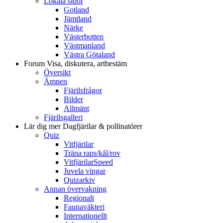
Lokala sidor
Gotland
Jämtland
Närke
Västerbotten
Västmanland
Västra Götaland
Forum
Visa, diskutera, artbestäm
Översikt
Ämnen
Fjärilsfrågor
Bilder
Allmänt
Fjärilsgalleri
Lär dig mer
Dagfjärilar & pollinatörer
Quiz
Vitfjärilar
Träna raps/kål/rov
VitfjärilarSpeed
Juvela vingar
Quizarkiv
Annan övervakning
Regionalt
Faunaväkteri
Internationellt