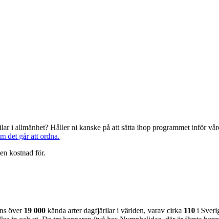
järilar i allmänhet? Håller ni kanske på att sätta ihop programmet inför 
om det går att ordna.
en kostnad för.
nns över
19 000
kända arter dagfjärilar i världen, varav cirka
110
i Sveri