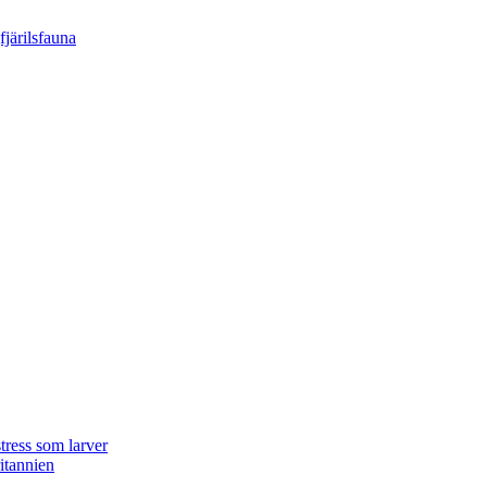
tress som larver
ritannien