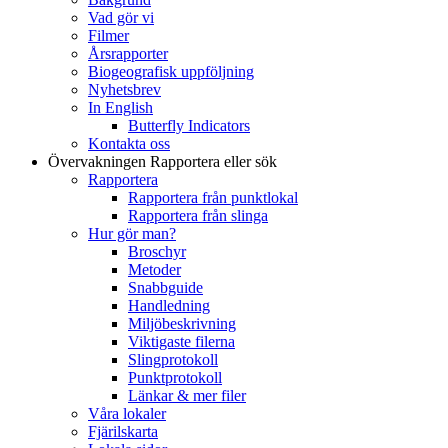
Vad gör vi
Filmer
Årsrapporter
Biogeografisk uppföljning
Nyhetsbrev
In English
Butterfly Indicators
Kontakta oss
Övervakningen
Rapportera eller sök
Rapportera
Rapportera från punktlokal
Rapportera från slinga
Hur gör man?
Broschyr
Metoder
Snabbguide
Handledning
Miljöbeskrivning
Viktigaste filerna
Slingprotokoll
Punktprotokoll
Länkar & mer filer
Våra lokaler
Fjärilskarta