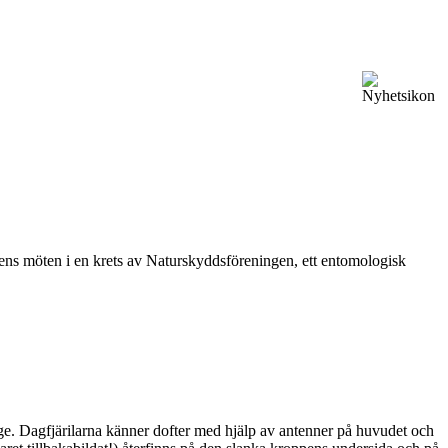
vårens möten i en krets av Naturskyddsföreningen, ett entomologisk
ge. Dagfjärilarna känner dofter med hjälp av antenner på huvudet och