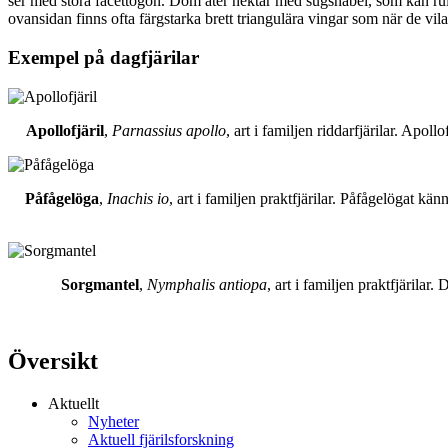
ser med stora facettögon. Dom äter nektar med sugsnabel, som kan rull
ovansidan finns ofta färgstarka brett triangulära vingar som när de vil
Exempel på dagfjärilar
Apollofjäril
,
Parnassius apollo
, art i familjen riddarfjärilar. Apol
Påfågelöga
,
Inachis io
, art i familjen praktfjärilar. Påfågelögat 
Sorgmantel
,
Nymphalis antiopa
, art i familjen praktfjärila
Översikt
Aktuellt
Nyheter
Aktuell fjärilsforskning