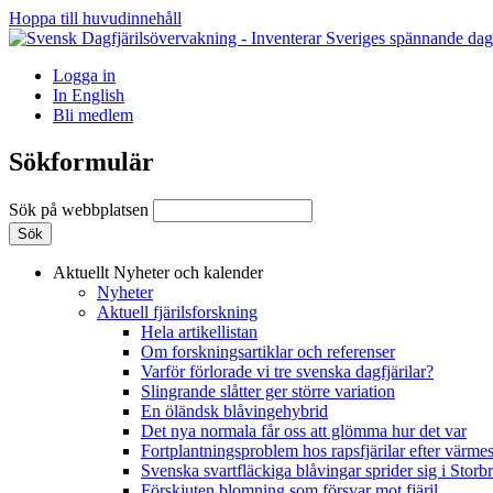
Hoppa till huvudinnehåll
Logga in
In English
Bli medlem
Sökformulär
Sök på webbplatsen
Aktuellt
Nyheter och kalender
Nyheter
Aktuell fjärilsforskning
Hela artikellistan
Om forskningsartiklar och referenser
Varför förlorade vi tre svenska dagfjärilar?
Slingrande slåtter ger större variation
En öländsk blåvingehybrid
Det nya normala får oss att glömma hur det var
Fortplantningsproblem hos rapsfjärilar efter värmes
Svenska svartfläckiga blåvingar sprider sig i Storb
Förskjuten blomning som försvar mot fjäril