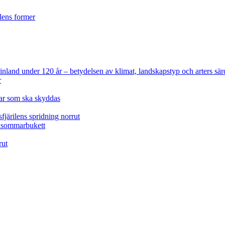
ilens former
 Finland under 120 år
– betydelsen av klimat, landskapstyp och arters sär
r
lar som ska skyddas
fjärilens spridning norrut
idsommarbukett
rut