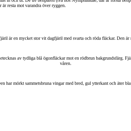
as in och ut. De tre benparen (två hos Nymphalidae, där är första benpa
ar är resta mot varandra över ryggen.
lofjäril är en mycket stor vit dagfjäril med svarta och röda fläckar. Den 
kännetecknas av tydliga blå ögonfläckar mot en rödbrun bakgrundsfärg. Fj
våren.
r. Den har mörkt sammetsbruna vingar med bred, gul ytterkant och äter bla