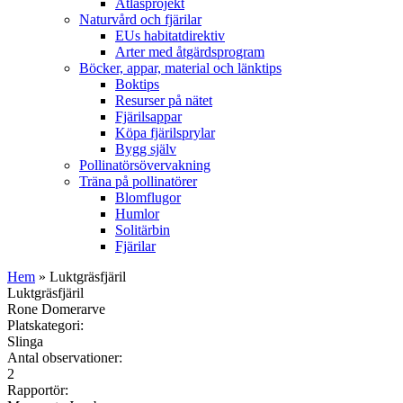
Atlasprojekt
Naturvård och fjärilar
EUs habitatdirektiv
Arter med åtgärdsprogram
Böcker, appar, material och länktips
Boktips
Resurser på nätet
Fjärilsappar
Köpa fjärilsprylar
Bygg själv
Pollinatörsövervakning
Träna på pollinatörer
Blomflugor
Humlor
Solitärbin
Fjärilar
Hem
» Luktgräsfjäril
Luktgräsfjäril
Rone Domerarve
Platskategori:
Slinga
Antal observationer:
2
Rapportör: