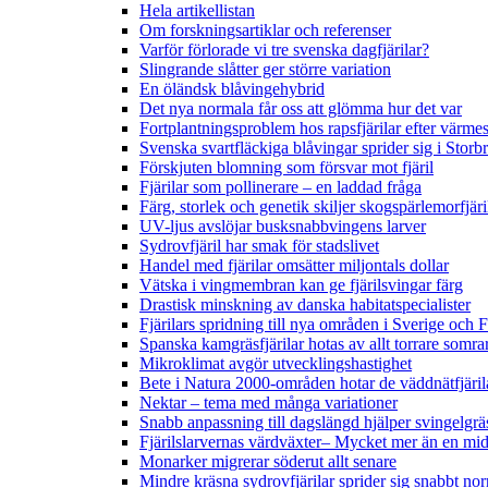
Hela artikellistan
Om forskningsartiklar och referenser
Varför förlorade vi tre svenska dagfjärilar?
Slingrande slåtter ger större variation
En öländsk blåvingehybrid
Det nya normala får oss att glömma hur det var
Fortplantningsproblem hos rapsfjärilar efter värmes
Svenska svartfläckiga blåvingar sprider sig i Storb
Förskjuten blomning som försvar mot fjäril
Fjärilar som pollinerare – en laddad fråga
Färg, storlek och genetik skiljer skogspärlemorfjär
UV-ljus avslöjar busksnabbvingens larver
Sydrovfjäril har smak för stadslivet
Handel med fjärilar omsätter miljontals dollar
Vätska i vingmembran kan ge fjärilsvingar färg
Drastisk minskning av danska habitatspecialister
Fjärilars spridning till nya områden i Sverige och
Spanska kamgräsfjärilar hotas av allt torrare somra
Mikroklimat avgör utvecklingshastighet
Bete i Natura 2000-områden hotar de väddnätfjäri
Nektar – tema med många variationer
Snabb anpassning till dagslängd hjälper svingelgräs
Fjärilslarvernas värdväxter– Mycket mer än en m
Monarker migrerar söderut allt senare
Mindre kräsna sydrovfjärilar sprider sig snabbt nor