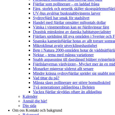
Fjärilar som pollinerare – en laddad fråga
Färg, storlek och genetik skiljer skogspärlemorfjär
UV-ljus avslöjar busksnabbvingens larver
Sydrovfjäril har smak för stadslivet
Handel med fjärilar omsätter miljontals dollar
Vätska i vingmembran kan ge fjärilsvingar färg
Drastisk minskning av danska habitatspecialister
Fjärilars spridning till nya områden i Sverige och
Spanska kamgräsfjärilar hotas av allt torrare somra
Mikroklimat avgör utvecklingshastighet
Bete i Natura 2000-områden hotar de väddnätfjäri
Nektar – tema med många variationer
Snabb anpassning till dagslängd hjälper svingelgräs
Fjärilslarvernas värdväxter– Mycket mer än en m
Monarker migrerar söderut allt senare
Mindre kräsna sydrovfjärilar sprider sig snabbt nor
Vad tittar du på?
Många slags pollinerare ger större bomullsskörd
Två generationer påfågelöga i Belgien
Vackra fjärilar skyddas oftare än alldagliga
Kalender
Anmäl dig här!
Din sida
Om oss
Kontakt och bakgrund
Bakgrund