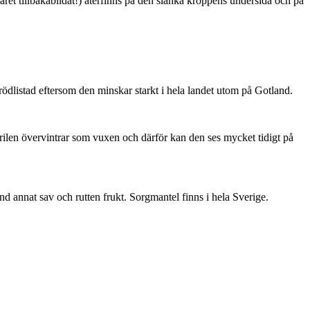
ret tillbakabildat!) återfinns på den slanka kroppens undersida och på
är rödlistad eftersom den minskar starkt i hela landet utom på Gotland.
ärilen övervintrar som vuxen och därför kan den ses mycket tidigt på
nd annat sav och rutten frukt. Sorgmantel finns i hela Sverige.