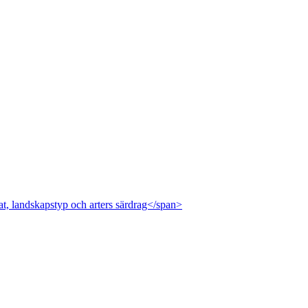
at, landskapstyp och arters särdrag</span>