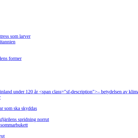
tress som larver
ritannien
ilens former
 Finland under 120 år <span class="sf-description">– betydelsen av klim
r
lar som ska skyddas
fjärilens spridning norrut
idsommarbukett
rut