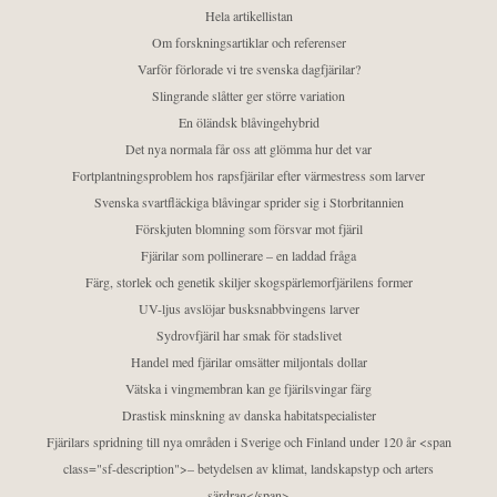
Hela artikellistan
Om forskningsartiklar och referenser
Varför förlorade vi tre svenska dagfjärilar?
Slingrande slåtter ger större variation
En öländsk blåvingehybrid
Det nya normala får oss att glömma hur det var
Fortplantningsproblem hos rapsfjärilar efter värmestress som larver
Svenska svartfläckiga blåvingar sprider sig i Storbritannien
Förskjuten blomning som försvar mot fjäril
Fjärilar som pollinerare – en laddad fråga
Färg, storlek och genetik skiljer skogspärlemorfjärilens former
UV-ljus avslöjar busksnabbvingens larver
Sydrovfjäril har smak för stadslivet
Handel med fjärilar omsätter miljontals dollar
Vätska i vingmembran kan ge fjärilsvingar färg
Drastisk minskning av danska habitatspecialister
Fjärilars spridning till nya områden i Sverige och Finland under 120 år <span
class="sf-description">– betydelsen av klimat, landskapstyp och arters
särdrag</span>