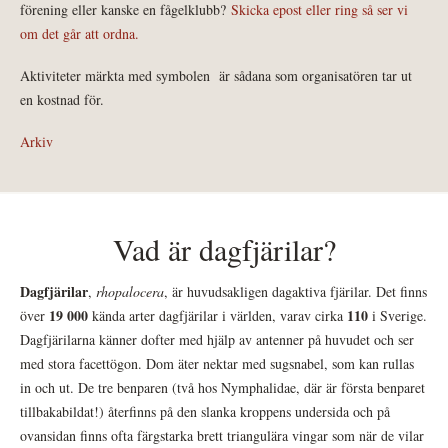
förening eller kanske en fågelklubb?
Skicka epost eller ring så ser vi
om det går att ordna.
Aktiviteter märkta med symbolen
är sådana som organisatören tar ut
en kostnad för.
Arkiv
Vad är dagfjärilar?
Dagfjärilar
,
rhopalocera
, är huvudsakligen dagaktiva fjärilar. Det finns
19 000
110
över
kända arter dagfjärilar i världen, varav cirka
i Sverige.
Dagfjärilarna känner dofter med hjälp av antenner på huvudet och ser
med stora facettögon. Dom äter nektar med sugsnabel, som kan rullas
in och ut. De tre benparen (två hos Nymphalidae, där är första benparet
tillbakabildat!) återfinns på den slanka kroppens undersida och på
ovansidan finns ofta färgstarka brett triangulära vingar som när de vilar