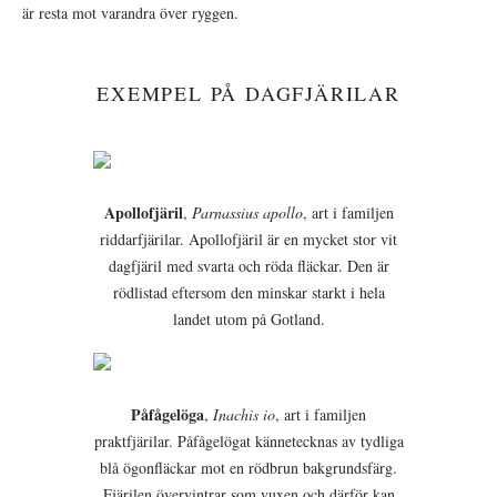
är resta mot varandra över ryggen.
EXEMPEL PÅ DAGFJÄRILAR
Apollofjäril
,
Parnassius apollo
, art i familjen
riddarfjärilar. Apollofjäril är en mycket stor vit
dagfjäril med svarta och röda fläckar. Den är
rödlistad eftersom den minskar starkt i hela
landet utom på Gotland.
Påfågelöga
,
Inachis io
, art i familjen
praktfjärilar. Påfågelögat kännetecknas av tydliga
blå ögonfläckar mot en rödbrun bakgrundsfärg.
Fjärilen övervintrar som vuxen och därför kan