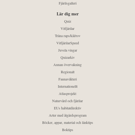
Fjärilsgalleri
Lär dig mer
Quiz
Vitfjärilar
Träna raps/kål/rov
VitfjärilarSpeed
Juvela vingar
Quizarkiv
Annan övervakning
Regionalt
Faunaväkteri
Internationellt
Atlasprojekt
Naturvård och fjärilar
EUs habitatdirektiv
Arter med åtgärdsprogram
Böcker, appar, material och länktips
Boktips