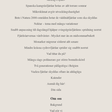
Spanska kamgräsfjärilar hotas av allt torrare somrar
Mikroklimat avgör utvecklingshastighet
Bete i Natura 2000-områden hotar de väddnätfjärilar som ska skyddas
Nektar – tema med många variationer
Snabb anpassning till dagslängd hjälper svingelgräsfjärilens spridning norrut
Fjärilslarvernas värdväxter– Mycket mer än en midsommarbukett
Monarker migrerar söderut allt senare
Mindre kräsna sydrovfjärilar sprider sig snabbt norrut
Vad tittar du på?
Många slags pollinerare ger större bomullsskörd
Två generationer påfågelöga i Belgien
Vackra fjärilar skyddas oftare än alldagliga
Kalender
Anmäl dig här!
Din sida
Om oss
Bakgrund
Vad gör vi