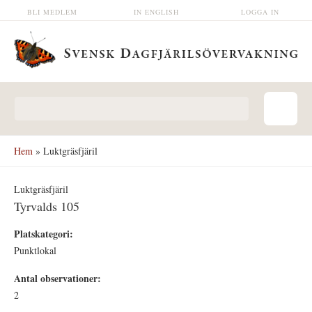
Hoppa till huvudinnehåll
BLI MEDLEM
IN ENGLISH
LOGGA IN
Sökformulär
Hem
» Luktgräsfjäril
Luktgräsfjäril
Tyrvalds 105
Platskategori:
Punktlokal
Antal observationer:
2