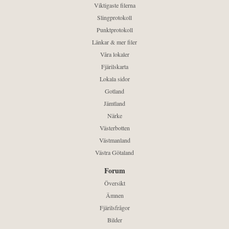
Viktigaste filerna
Slingprotokoll
Punktprotokoll
Länkar & mer filer
Våra lokaler
Fjärilskarta
Lokala sidor
Gotland
Jämtland
Närke
Västerbotten
Västmanland
Västra Götaland
Forum
Översikt
Ämnen
Fjärilsfrågor
Bilder