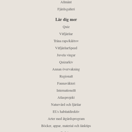
Allmänt
Fjärilsgalleri
Lär dig mer
Quiz
Vitfjärilar
Träna raps/kål/rov
VitfjärilarSpeed
Juvela vingar
Quizarkiv
Annan övervakning
Regionalt
Faunaväkteri
Internationellt
Atlasprojekt
Naturvård och fjärilar
EUs habitatdirektiv
Arter med åtgärdsprogram
Böcker, appar, material och länktips