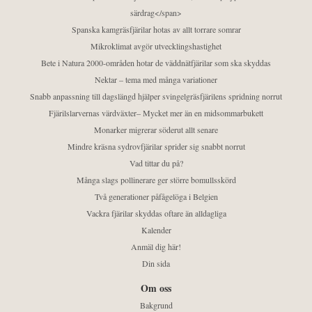
särdrag</span>
Spanska kamgräsfjärilar hotas av allt torrare somrar
Mikroklimat avgör utvecklingshastighet
Bete i Natura 2000-områden hotar de väddnätfjärilar som ska skyddas
Nektar – tema med många variationer
Snabb anpassning till dagslängd hjälper svingelgräsfjärilens spridning norrut
Fjärilslarvernas värdväxter– Mycket mer än en midsommarbukett
Monarker migrerar söderut allt senare
Mindre kräsna sydrovfjärilar sprider sig snabbt norrut
Vad tittar du på?
Många slags pollinerare ger större bomullsskörd
Två generationer påfågelöga i Belgien
Vackra fjärilar skyddas oftare än alldagliga
Kalender
Anmäl dig här!
Din sida
Om oss
Bakgrund