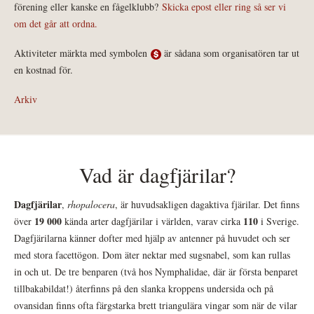
förening eller kanske en fågelklubb?
Skicka epost eller ring så ser vi
om det går att ordna.
Aktiviteter märkta med symbolen
är sådana som organisatören tar ut
en kostnad för.
Arkiv
Vad är dagfjärilar?
Dagfjärilar
,
rhopalocera
, är huvudsakligen dagaktiva fjärilar. Det finns
19 000
110
över
kända arter dagfjärilar i världen, varav cirka
i Sverige.
Dagfjärilarna känner dofter med hjälp av antenner på huvudet och ser
med stora facettögon. Dom äter nektar med sugsnabel, som kan rullas
in och ut. De tre benparen (två hos Nymphalidae, där är första benparet
tillbakabildat!) återfinns på den slanka kroppens undersida och på
ovansidan finns ofta färgstarka brett triangulära vingar som när de vilar