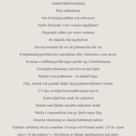
Aktuell fjärilsforskning
Hela artikellistan
Om forskningsartiklar och referenser
Varför förlorade vi tre svenska dagfjärilar?
Slingrande slåtter ger större variation
En öländsk blåvingehybrid
Det nya normala får oss att glömma hur det var
Fortplantningsproblem hos rapsfjärilar efter värmestress som larver
Svenska svartfläckiga blåvingar sprider sig i Storbritannien
Förskjuten blomning som försvar mot fjäril
Fjärilar som pollinerare – en laddad fråga
Färg, storlek och genetik skiljer skogspärlemorfjärilens former
UV-ljus avslöjar busksnabbvingens larver
Sydrovfjäril har smak för stadslivet
Handel med fjärilar omsätter miljontals dollar
Vätska i vingmembran kan ge fjärilsvingar färg
Drastisk minskning av danska habitatspecialister
Fjärilars spridning till nya områden i Sverige och Finland under 120 år <span
class="sf-description">– betydelsen av klimat, landskapstyp och arters