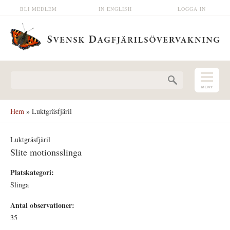
Hoppa till huvudinnehåll
BLI MEDLEM
IN ENGLISH
LOGGA IN
Sökformulär
Hem
» Luktgräsfjäril
Luktgräsfjäril
Slite motionsslinga
Platskategori:
Slinga
Antal observationer:
35