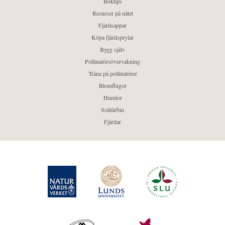
Boktips
Resurser på nätet
Fjärilsappar
Köpa fjärilsprylar
Bygg själv
Pollinatörsövervakning
Träna på pollinatörer
Blomflugor
Humlor
Solitärbin
Fjärilar