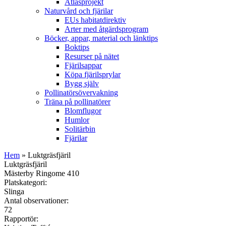
Atlasprojekt
Naturvård och fjärilar
EUs habitatdirektiv
Arter med åtgärdsprogram
Böcker, appar, material och länktips
Boktips
Resurser på nätet
Fjärilsappar
Köpa fjärilsprylar
Bygg själv
Pollinatörsövervakning
Träna på pollinatörer
Blomflugor
Humlor
Solitärbin
Fjärilar
Hem
» Luktgräsfjäril
Luktgräsfjäril
Mästerby Ringome 410
Platskategori:
Slinga
Antal observationer:
72
Rapportör: