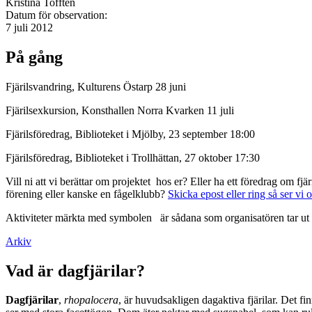
Kristina Tofftén
Datum för observation:
7 juli 2012
På gång
Fjärilsvandring, Kulturens Östarp 28 juni
Fjärilsexkursion, Konsthallen Norra Kvarken 11 juli
Fjärilsföredrag, Biblioteket i Mjölby, 23 september 18:00
Fjärilsföredrag, Biblioteket i Trollhättan, 27 oktober 17:30
Vill ni att vi berättar om projektet hos er? Eller ha ett föredrag om f
förening eller kanske en fågelklubb?
Skicka epost eller ring så ser vi 
Aktiviteter märkta med symbolen
är sådana som organisatören tar ut 
Arkiv
Vad är dagfjärilar?
Dagfjärilar
,
rhopalocera
, är huvudsakligen dagaktiva fjärilar. Det fi