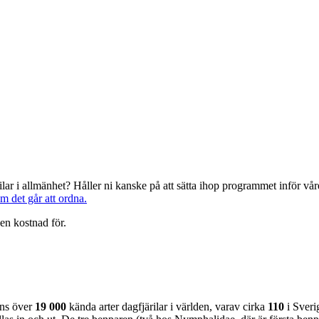
järilar i allmänhet? Håller ni kanske på att sätta ihop programmet inför 
om det går att ordna.
en kostnad för.
nns över
19 000
kända arter dagfjärilar i världen, varav cirka
110
i Sveri