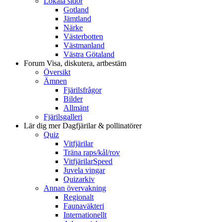
Lokala sidor
Gotland
Jämtland
Närke
Västerbotten
Västmanland
Västra Götaland
Forum
Visa, diskutera, artbestäm
Översikt
Ämnen
Fjärilsfrågor
Bilder
Allmänt
Fjärilsgalleri
Lär dig mer
Dagfjärilar & pollinatörer
Quiz
Vitfjärilar
Träna raps/kål/rov
VitfjärilarSpeed
Juvela vingar
Quizarkiv
Annan övervakning
Regionalt
Faunaväkteri
Internationellt