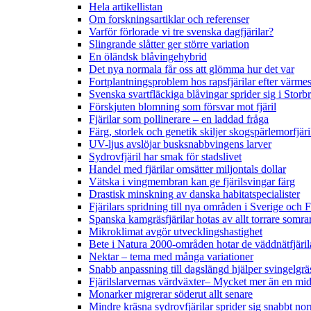
Hela artikellistan
Om forskningsartiklar och referenser
Varför förlorade vi tre svenska dagfjärilar?
Slingrande slåtter ger större variation
En öländsk blåvingehybrid
Det nya normala får oss att glömma hur det var
Fortplantningsproblem hos rapsfjärilar efter värmes
Svenska svartfläckiga blåvingar sprider sig i Storb
Förskjuten blomning som försvar mot fjäril
Fjärilar som pollinerare – en laddad fråga
Färg, storlek och genetik skiljer skogspärlemorfjär
UV-ljus avslöjar busksnabbvingens larver
Sydrovfjäril har smak för stadslivet
Handel med fjärilar omsätter miljontals dollar
Vätska i vingmembran kan ge fjärilsvingar färg
Drastisk minskning av danska habitatspecialister
Fjärilars spridning till nya områden i Sverige och
Spanska kamgräsfjärilar hotas av allt torrare somra
Mikroklimat avgör utvecklingshastighet
Bete i Natura 2000-områden hotar de väddnätfjäri
Nektar – tema med många variationer
Snabb anpassning till dagslängd hjälper svingelgräs
Fjärilslarvernas värdväxter– Mycket mer än en m
Monarker migrerar söderut allt senare
Mindre kräsna sydrovfjärilar sprider sig snabbt nor