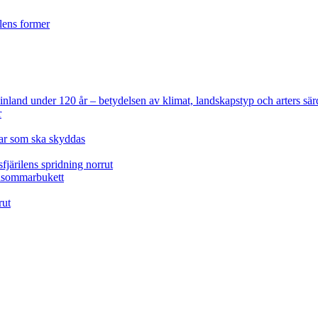
ilens former
 Finland under 120 år
– betydelsen av klimat, landskapstyp och arters sär
r
lar som ska skyddas
fjärilens spridning norrut
idsommarbukett
rut