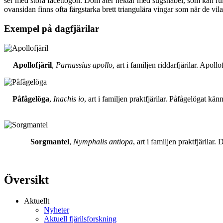
ser med stora facettögon. Dom äter nektar med sugsnabel, som kan rull
ovansidan finns ofta färgstarka brett triangulära vingar som när de vil
Exempel på dagfjärilar
Apollofjäril
,
Parnassius apollo
, art i familjen riddarfjärilar. Apol
Påfågelöga
,
Inachis io
, art i familjen praktfjärilar. Påfågelögat 
Sorgmantel
,
Nymphalis antiopa
, art i familjen praktfjärila
Översikt
Aktuellt
Nyheter
Aktuell fjärilsforskning