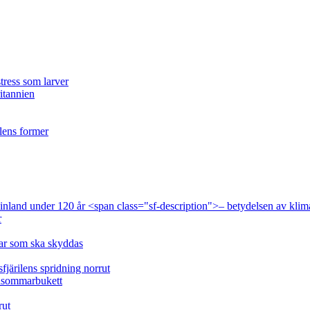
tress som larver
ritannien
ilens former
 Finland under 120 år <span class="sf-description">– betydelsen av klim
r
lar som ska skyddas
fjärilens spridning norrut
idsommarbukett
rut