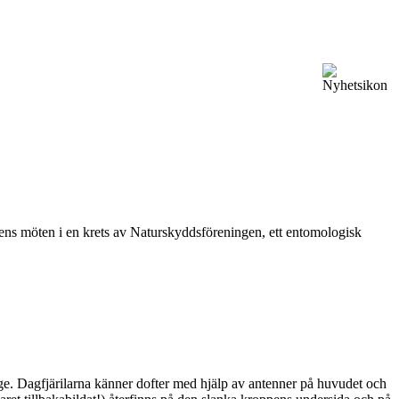
vårens möten i en krets av Naturskyddsföreningen, ett entomologisk
ge. Dagfjärilarna känner dofter med hjälp av antenner på huvudet och