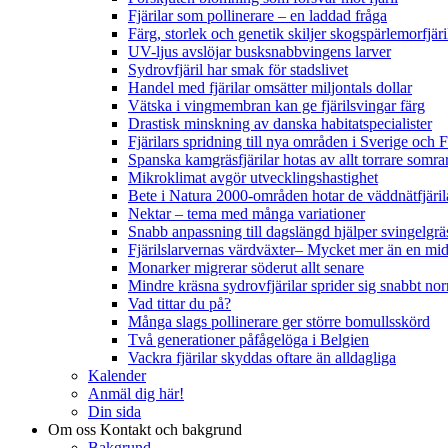
Fjärilar som pollinerare – en laddad fråga
Färg, storlek och genetik skiljer skogspärlemorfjär
UV-ljus avslöjar busksnabbvingens larver
Sydrovfjäril har smak för stadslivet
Handel med fjärilar omsätter miljontals dollar
Vätska i vingmembran kan ge fjärilsvingar färg
Drastisk minskning av danska habitatspecialister
Fjärilars spridning till nya områden i Sverige och
Spanska kamgräsfjärilar hotas av allt torrare somra
Mikroklimat avgör utvecklingshastighet
Bete i Natura 2000-områden hotar de väddnätfjäri
Nektar – tema med många variationer
Snabb anpassning till dagslängd hjälper svingelgräs
Fjärilslarvernas värdväxter– Mycket mer än en m
Monarker migrerar söderut allt senare
Mindre kräsna sydrovfjärilar sprider sig snabbt nor
Vad tittar du på?
Många slags pollinerare ger större bomullsskörd
Två generationer påfågelöga i Belgien
Vackra fjärilar skyddas oftare än alldagliga
Kalender
Anmäl dig här!
Din sida
Om oss
Kontakt och bakgrund
Bakgrund