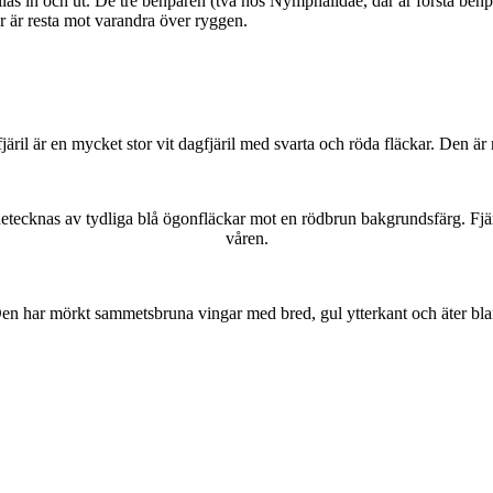
as in och ut. De tre benparen (två hos Nymphalidae, där är första benpa
ar är resta mot varandra över ryggen.
lofjäril är en mycket stor vit dagfjäril med svarta och röda fläckar. Den 
kännetecknas av tydliga blå ögonfläckar mot en rödbrun bakgrundsfärg. Fj
våren.
r. Den har mörkt sammetsbruna vingar med bred, gul ytterkant och äter bla