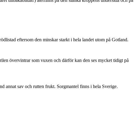
ret tillbakabildat!) återfinns på den slanka kroppens undersida och på
är rödlistad eftersom den minskar starkt i hela landet utom på Gotland.
ärilen övervintrar som vuxen och därför kan den ses mycket tidigt på
nd annat sav och rutten frukt. Sorgmantel finns i hela Sverige.