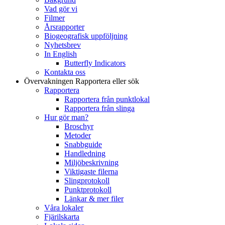
Vad gör vi
Filmer
Årsrapporter
Biogeografisk uppföljning
Nyhetsbrev
In English
Butterfly Indicators
Kontakta oss
Övervakningen
Rapportera eller sök
Rapportera
Rapportera från punktlokal
Rapportera från slinga
Hur gör man?
Broschyr
Metoder
Snabbguide
Handledning
Miljöbeskrivning
Viktigaste filerna
Slingprotokoll
Punktprotokoll
Länkar & mer filer
Våra lokaler
Fjärilskarta