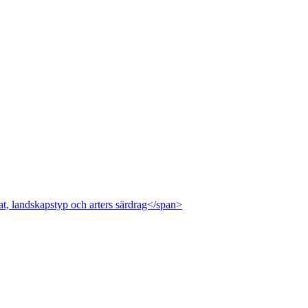
at, landskapstyp och arters särdrag</span>