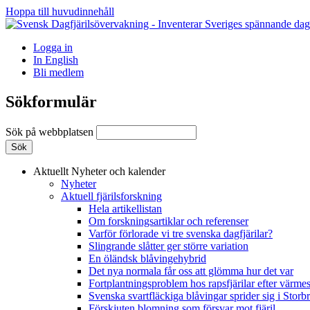
Hoppa till huvudinnehåll
Logga in
In English
Bli medlem
Sökformulär
Sök på webbplatsen
Aktuellt
Nyheter och kalender
Nyheter
Aktuell fjärilsforskning
Hela artikellistan
Om forskningsartiklar och referenser
Varför förlorade vi tre svenska dagfjärilar?
Slingrande slåtter ger större variation
En öländsk blåvingehybrid
Det nya normala får oss att glömma hur det var
Fortplantningsproblem hos rapsfjärilar efter värmes
Svenska svartfläckiga blåvingar sprider sig i Storb
Förskjuten blomning som försvar mot fjäril