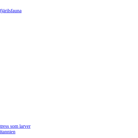
tress som larver
ritannien