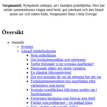
Sorgmantel
,
Nymphalis antiopa
, art i familjen praktfjärilar. Den har
mörkt sammetsbruna vingar med bred, gul ytterkant och äter bland
annat sav och rutten frukt. Sorgmantel finns i hela Sverige.
Översikt
Aktuellt
Nyheter
Aktuell fjärilsforskning
Hela artikellistan
Om forskningsartiklar och referenser
Varför förlorade vi tre svenska dagfjärilar?
Slingrande slåtter ger större variation
En öländsk blåvingehybrid
Det nya normala får oss att glömma hur det var
Fortplantningsproblem hos rapsfjärilar efter
värmestress som larver
Svenska svartfläckiga blåvingar sprider sig i
Storbritannien
Förskjuten blomning som försvar mot fjäril
Fjärilar som pollinerare – en laddad fråga
Färg, storlek och genetik skiljer