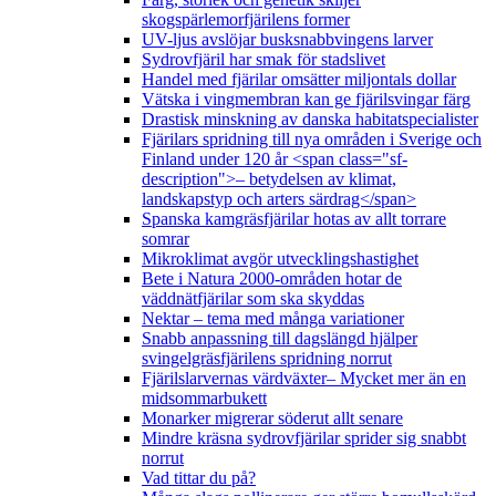
skogspärlemorfjärilens former
UV-ljus avslöjar busksnabbvingens larver
Sydrovfjäril har smak för stadslivet
Handel med fjärilar omsätter miljontals dollar
Vätska i vingmembran kan ge fjärilsvingar färg
Drastisk minskning av danska habitatspecialister
Fjärilars spridning till nya områden i Sverige och
Finland under 120 år <span class="sf-
description">– betydelsen av klimat,
landskapstyp och arters särdrag</span>
Spanska kamgräsfjärilar hotas av allt torrare
somrar
Mikroklimat avgör utvecklingshastighet
Bete i Natura 2000-områden hotar de
väddnätfjärilar som ska skyddas
Nektar – tema med många variationer
Snabb anpassning till dagslängd hjälper
svingelgräsfjärilens spridning norrut
Fjärilslarvernas värdväxter– Mycket mer än en
midsommarbukett
Monarker migrerar söderut allt senare
Mindre kräsna sydrovfjärilar sprider sig snabbt
norrut
Vad tittar du på?