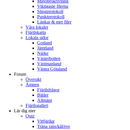
Miljöbeskrivning
Viktigaste filerna
Slingprotokoll
Punktprotokoll
Länkar & mer filer
Våra lokaler
Fjärilskarta
Lokala sidor
Gotland
Jämtland
Närke
Västerbotten
Västmanland
Västra Götaland
Forum
Översikt
Ämnen
Fjärilsfrågor
Bilder
Allmänt
Fjärilsgalleri
Lär dig mer
Quiz
Vitfjärilar
Träna raps/kål/rov