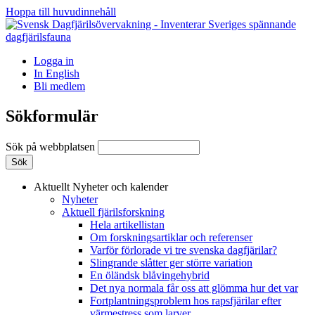
Hoppa till huvudinnehåll
Logga in
In English
Bli medlem
Sökformulär
Sök på webbplatsen
Aktuellt
Nyheter och kalender
Nyheter
Aktuell fjärilsforskning
Hela artikellistan
Om forskningsartiklar och referenser
Varför förlorade vi tre svenska dagfjärilar?
Slingrande slåtter ger större variation
En öländsk blåvingehybrid
Det nya normala får oss att glömma hur det var
Fortplantningsproblem hos rapsfjärilar efter
värmestress som larver