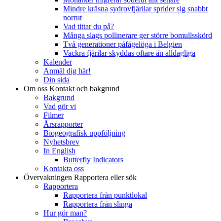
Mindre kräsna sydrovfjärilar sprider sig snabbt
norrut
Vad tittar du på?
Många slags pollinerare ger större bomullsskörd
Två generationer påfågelöga i Belgien
Vackra fjärilar skyddas oftare än alldagliga
Kalender
Anmäl dig här!
Din sida
Om oss
Kontakt och bakgrund
Bakgrund
Vad gör vi
Filmer
Årsrapporter
Biogeografisk uppföljning
Nyhetsbrev
In English
Butterfly Indicators
Kontakta oss
Övervakningen
Rapportera eller sök
Rapportera
Rapportera från punktlokal
Rapportera från slinga
Hur gör man?