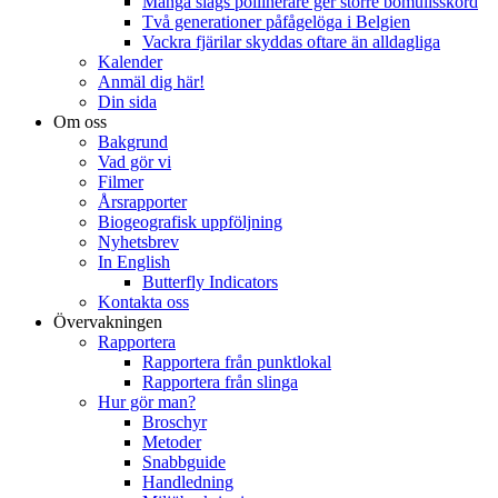
Många slags pollinerare ger större bomullsskörd
Två generationer påfågelöga i Belgien
Vackra fjärilar skyddas oftare än alldagliga
Kalender
Anmäl dig här!
Din sida
Om oss
Bakgrund
Vad gör vi
Filmer
Årsrapporter
Biogeografisk uppföljning
Nyhetsbrev
In English
Butterfly Indicators
Kontakta oss
Övervakningen
Rapportera
Rapportera från punktlokal
Rapportera från slinga
Hur gör man?
Broschyr
Metoder
Snabbguide
Handledning