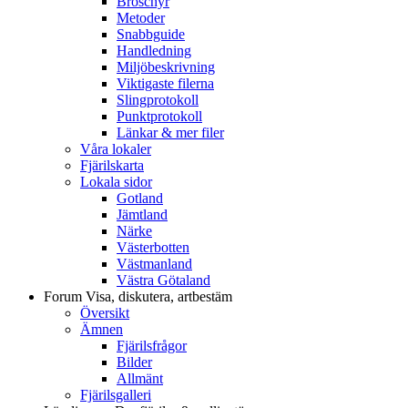
Broschyr
Metoder
Snabbguide
Handledning
Miljöbeskrivning
Viktigaste filerna
Slingprotokoll
Punktprotokoll
Länkar & mer filer
Våra lokaler
Fjärilskarta
Lokala sidor
Gotland
Jämtland
Närke
Västerbotten
Västmanland
Västra Götaland
Forum
Visa, diskutera, artbestäm
Översikt
Ämnen
Fjärilsfrågor
Bilder
Allmänt
Fjärilsgalleri