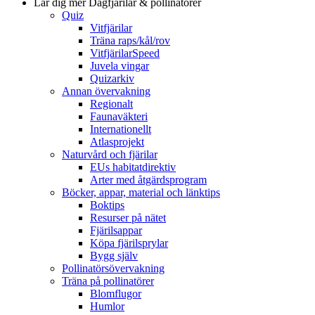
Lär dig mer
Dagfjärilar & pollinatörer
Quiz
Vitfjärilar
Träna raps/kål/rov
VitfjärilarSpeed
Juvela vingar
Quizarkiv
Annan övervakning
Regionalt
Faunaväkteri
Internationellt
Atlasprojekt
Naturvård och fjärilar
EUs habitatdirektiv
Arter med åtgärdsprogram
Böcker, appar, material och länktips
Boktips
Resurser på nätet
Fjärilsappar
Köpa fjärilsprylar
Bygg själv
Pollinatörsövervakning
Träna på pollinatörer
Blomflugor
Humlor