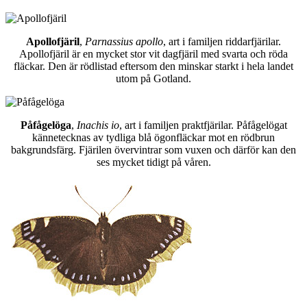
Apollofjäril
,
Parnassius apollo
, art i familjen riddarfjärilar.
Apollofjäril är en mycket stor vit dagfjäril med svarta och röda
fläckar. Den är rödlistad eftersom den minskar starkt i hela landet
utom på Gotland.
Påfågelöga
,
Inachis io
, art i familjen praktfjärilar. Påfågelögat
kännetecknas av tydliga blå ögonfläckar mot en rödbrun
bakgrundsfärg. Fjärilen övervintrar som vuxen och därför kan den
ses mycket tidigt på våren.