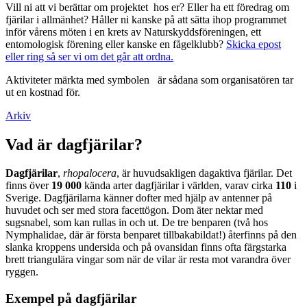
Vill ni att vi berättar om projektet hos er? Eller ha ett föredrag om
fjärilar i allmänhet? Håller ni kanske på att sätta ihop programmet
inför vårens möten i en krets av Naturskyddsföreningen, ett
entomologisk förening eller kanske en fågelklubb?
Skicka epost
eller ring så ser vi om det går att ordna.
Aktiviteter märkta med symbolen
är sådana som organisatören tar
ut en kostnad för.
Arkiv
Vad är dagfjärilar?
Dagfjärilar
,
rhopalocera
, är huvudsakligen dagaktiva fjärilar. Det
finns över
19 000
kända arter dagfjärilar i världen, varav cirka
110
i
Sverige. Dagfjärilarna känner dofter med hjälp av antenner på
huvudet och ser med stora facettögon. Dom äter nektar med
sugsnabel, som kan rullas in och ut. De tre benparen (två hos
Nymphalidae, där är första benparet tillbakabildat!) återfinns på den
slanka kroppens undersida och på ovansidan finns ofta färgstarka
brett triangulära vingar som när de vilar är resta mot varandra över
ryggen.
Exempel på dagfjärilar