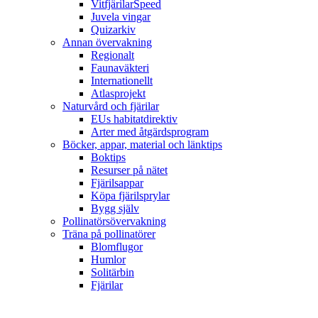
VitfjärilarSpeed
Juvela vingar
Quizarkiv
Annan övervakning
Regionalt
Faunaväkteri
Internationellt
Atlasprojekt
Naturvård och fjärilar
EUs habitatdirektiv
Arter med åtgärdsprogram
Böcker, appar, material och länktips
Boktips
Resurser på nätet
Fjärilsappar
Köpa fjärilsprylar
Bygg själv
Pollinatörsövervakning
Träna på pollinatörer
Blomflugor
Humlor
Solitärbin
Fjärilar