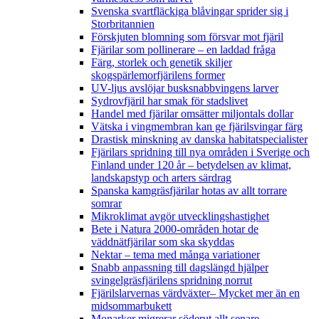
Svenska svartfläckiga blåvingar sprider sig i
Storbritannien
Förskjuten blomning som försvar mot fjäril
Fjärilar som pollinerare – en laddad fråga
Färg, storlek och genetik skiljer
skogspärlemorfjärilens former
UV-ljus avslöjar busksnabbvingens larver
Sydrovfjäril har smak för stadslivet
Handel med fjärilar omsätter miljontals dollar
Vätska i vingmembran kan ge fjärilsvingar färg
Drastisk minskning av danska habitatspecialister
Fjärilars spridning till nya områden i Sverige och
Finland under 120 år
– betydelsen av klimat,
landskapstyp och arters särdrag
Spanska kamgräsfjärilar hotas av allt torrare
somrar
Mikroklimat avgör utvecklingshastighet
Bete i Natura 2000-områden hotar de
väddnätfjärilar som ska skyddas
Nektar – tema med många variationer
Snabb anpassning till dagslängd hjälper
svingelgräsfjärilens spridning norrut
Fjärilslarvernas värdväxter– Mycket mer än en
midsommarbukett
Monarker migrerar söderut allt senare