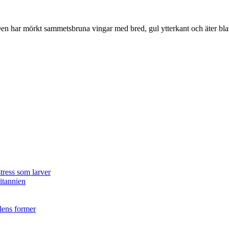
r. Den har mörkt sammetsbruna vingar med bred, gul ytterkant och äter bla
tress som larver
ritannien
ilens former