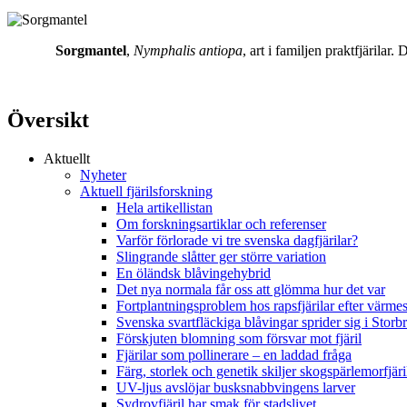
Sorgmantel
,
Nymphalis antiopa
, art i familjen praktfjärila
Översikt
Aktuellt
Nyheter
Aktuell fjärilsforskning
Hela artikellistan
Om forskningsartiklar och referenser
Varför förlorade vi tre svenska dagfjärilar?
Slingrande slåtter ger större variation
En öländsk blåvingehybrid
Det nya normala får oss att glömma hur det var
Fortplantningsproblem hos rapsfjärilar efter värmes
Svenska svartfläckiga blåvingar sprider sig i Storb
Förskjuten blomning som försvar mot fjäril
Fjärilar som pollinerare – en laddad fråga
Färg, storlek och genetik skiljer skogspärlemorfjär
UV-ljus avslöjar busksnabbvingens larver
Sydrovfjäril har smak för stadslivet