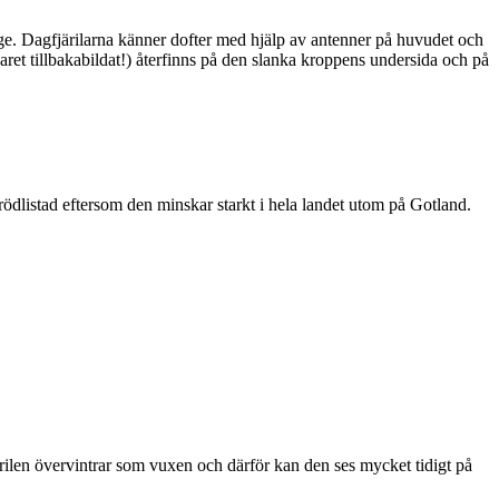
ge. Dagfjärilarna känner dofter med hjälp av antenner på huvudet och
ret tillbakabildat!) återfinns på den slanka kroppens undersida och på
är rödlistad eftersom den minskar starkt i hela landet utom på Gotland.
ärilen övervintrar som vuxen och därför kan den ses mycket tidigt på