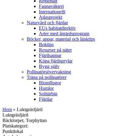
Regionalt
Faunaväkteri
Internationellt
Atlasprojekt
Naturvård och fjärilar
EUs habitatdirektiv
Arter med åtgärdsprogram
Böcker, appar, material och länktips
Boktips
Resurser på nätet
Fjärilsappar
Köpa fjärilsprylar
Bygg själv
Pollinatörsövervakning
Träna på pollinatörer
Blomflugor
Humlor
Solitärbin
Fjärilar
Hem
» Luktgräsfjäril
Luktgräsfjäril
Bäcktorpet, Torphyttan
Platskategori:
Punktlokal