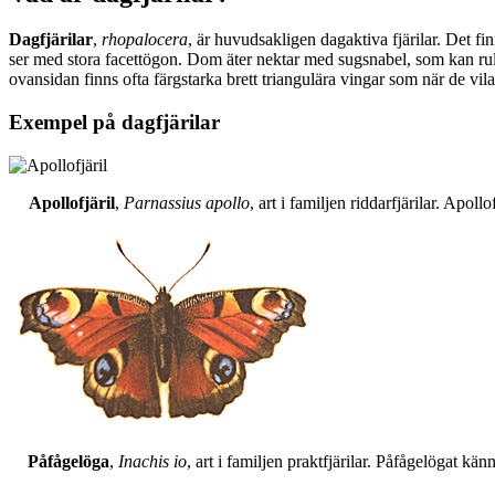
Dagfjärilar
,
rhopalocera
, är huvudsakligen dagaktiva fjärilar. Det fi
ser med stora facettögon. Dom äter nektar med sugsnabel, som kan rull
ovansidan finns ofta färgstarka brett triangulära vingar som när de vil
Exempel på dagfjärilar
Apollofjäril
,
Parnassius apollo
, art i familjen riddarfjärilar. Apol
Påfågelöga
,
Inachis io
, art i familjen praktfjärilar. Påfågelögat 