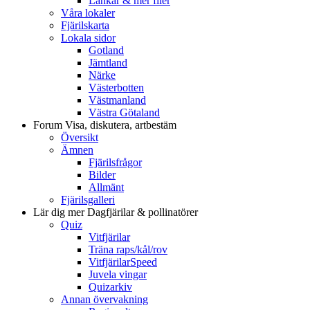
Länkar & mer filer
Våra lokaler
Fjärilskarta
Lokala sidor
Gotland
Jämtland
Närke
Västerbotten
Västmanland
Västra Götaland
Forum
Visa, diskutera, artbestäm
Översikt
Ämnen
Fjärilsfrågor
Bilder
Allmänt
Fjärilsgalleri
Lär dig mer
Dagfjärilar & pollinatörer
Quiz
Vitfjärilar
Träna raps/kål/rov
VitfjärilarSpeed
Juvela vingar
Quizarkiv
Annan övervakning