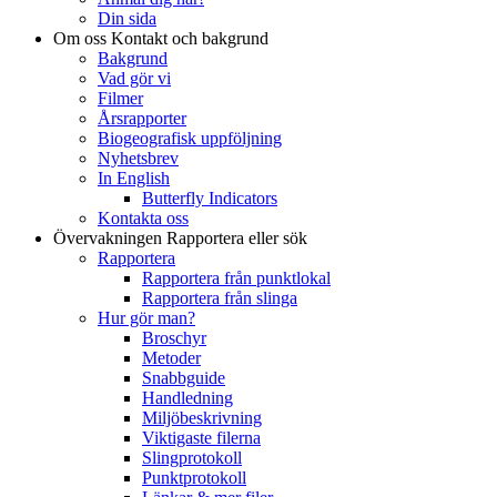
Din sida
Om oss
Kontakt och bakgrund
Bakgrund
Vad gör vi
Filmer
Årsrapporter
Biogeografisk uppföljning
Nyhetsbrev
In English
Butterfly Indicators
Kontakta oss
Övervakningen
Rapportera eller sök
Rapportera
Rapportera från punktlokal
Rapportera från slinga
Hur gör man?
Broschyr
Metoder
Snabbguide
Handledning
Miljöbeskrivning
Viktigaste filerna
Slingprotokoll
Punktprotokoll