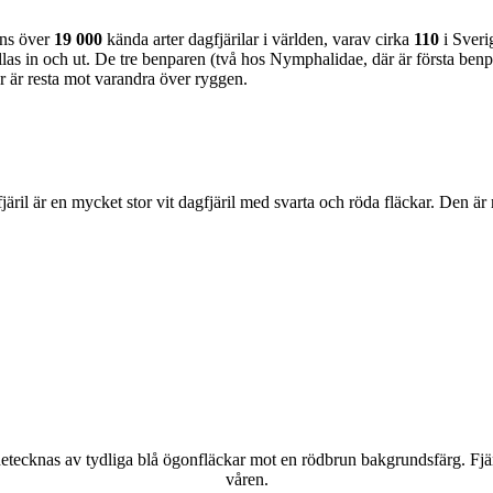
nns över
19 000
kända arter dagfjärilar i världen, varav cirka
110
i Sveri
as in och ut. De tre benparen (två hos Nymphalidae, där är första benpa
ar är resta mot varandra över ryggen.
lofjäril är en mycket stor vit dagfjäril med svarta och röda fläckar. Den 
kännetecknas av tydliga blå ögonfläckar mot en rödbrun bakgrundsfärg. Fj
våren.