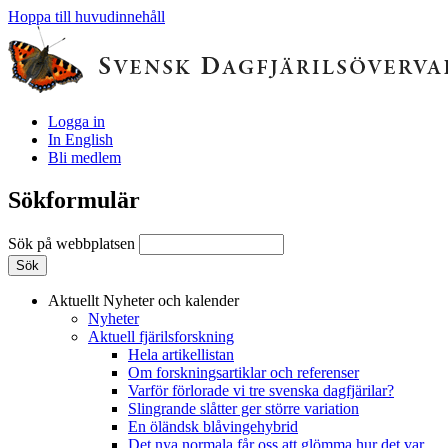
Hoppa till huvudinnehåll
Logga in
In English
Bli medlem
Sökformulär
Sök på webbplatsen
Aktuellt
Nyheter och kalender
Nyheter
Aktuell fjärilsforskning
Hela artikellistan
Om forskningsartiklar och referenser
Varför förlorade vi tre svenska dagfjärilar?
Slingrande slåtter ger större variation
En öländsk blåvingehybrid
Det nya normala får oss att glömma hur det var