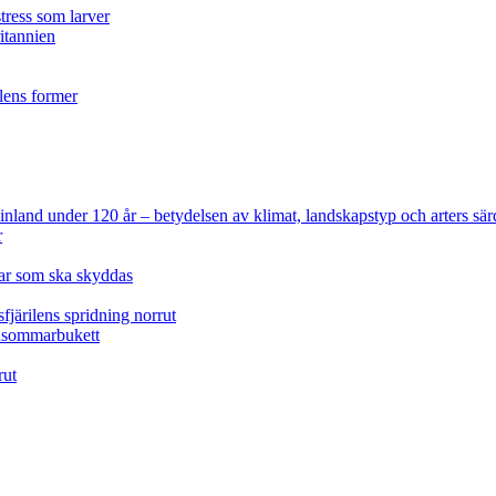
tress som larver
ritannien
ilens former
 Finland under 120 år
– betydelsen av klimat, landskapstyp och arters sär
r
lar som ska skyddas
fjärilens spridning norrut
idsommarbukett
rut