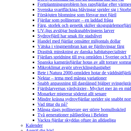
Fortplantningsproblem hos rapsfjärilar efter värmes
Svenska svartfläckiga blåvingar sprider sig i Storb
Förskjuten blomning som försvar mot fjäril
Fjärilar som pollinerare – en laddad fråga
Färg, storlek och genetik skiljer skogspärlemorfjär
UV-ljus avslöjar busksnabbvingens larver
Sydrovfjäril har smak för stadslivet
Handel med fjärilar omsätter miljontals dollar
Vätska i vingmembran kan ge fjärilsvingar färg
Drastisk minskning av danska habitatspecialister
Fjärilars spridning till nya områden i Sverige och
Spanska kamgräsfjärilar hotas av allt torrare somra
Mikroklimat avgör utvecklingshastighet
Bete i Natura 2000-områden hotar de väddnätfjäri
Nektar – tema med många variationer
Snabb anpassning till dagslängd hjälper svingelgräs
Fjärilslarvernas värdväxter– Mycket mer än en m
Monarker migrerar söderut allt senare
Mindre kräsna sydrovfjärilar sprider sig snabbt nor
Vad tittar du på?
Många slags pollinerare ger större bomullsskörd
Två generationer påfågelöga i Belgien
Vackra fjärilar skyddas oftare än alldagliga
Kalender
Anmäl dig här!