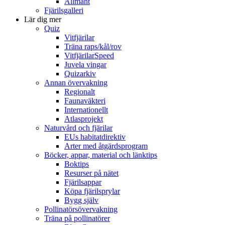
Allmänt
Fjärilsgalleri
Lär dig mer
Quiz
Vitfjärilar
Träna raps/kål/rov
VitfjärilarSpeed
Juvela vingar
Quizarkiv
Annan övervakning
Regionalt
Faunaväkteri
Internationellt
Atlasprojekt
Naturvård och fjärilar
EUs habitatdirektiv
Arter med åtgärdsprogram
Böcker, appar, material och länktips
Boktips
Resurser på nätet
Fjärilsappar
Köpa fjärilsprylar
Bygg själv
Pollinatörsövervakning
Träna på pollinatörer