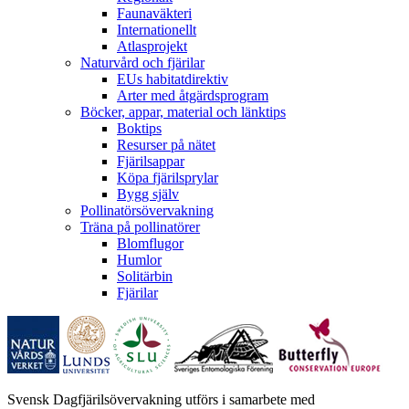
Faunaväkteri
Internationellt
Atlasprojekt
Naturvård och fjärilar
EUs habitatdirektiv
Arter med åtgärdsprogram
Böcker, appar, material och länktips
Boktips
Resurser på nätet
Fjärilsappar
Köpa fjärilsprylar
Bygg själv
Pollinatörsövervakning
Träna på pollinatörer
Blomflugor
Humlor
Solitärbin
Fjärilar
Svensk Dagfjärilsövervakning utförs i samarbete med