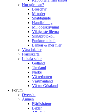
Rapportera från slinga
Hur gör man?
Broschyr
Metoder
Snabbguide
Handledning
Miljöbeskrivning
Viktigaste filerna
Slingprotokoll
Punktprotokoll
Länkar & mer filer
Våra lokaler
Fjärilskarta
Lokala sidor
Gotland
Jämtland
Närke
Västerbotten
Västmanland
Västra Götaland
Forum
Översikt
Ämnen
Fjärilsfrågor
Bilder