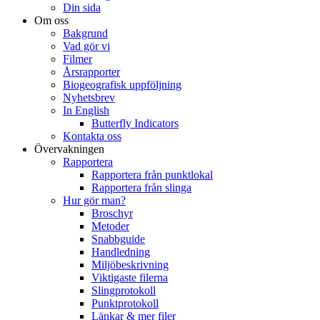
Din sida
Om oss
Bakgrund
Vad gör vi
Filmer
Årsrapporter
Biogeografisk uppföljning
Nyhetsbrev
In English
Butterfly Indicators
Kontakta oss
Övervakningen
Rapportera
Rapportera från punktlokal
Rapportera från slinga
Hur gör man?
Broschyr
Metoder
Snabbguide
Handledning
Miljöbeskrivning
Viktigaste filerna
Slingprotokoll
Punktprotokoll
Länkar & mer filer