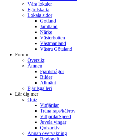
Våra lokaler
Fjärilskarta
Lokala sidor
Gotland
Jämtland
Närke
Västerbotten
Västmanland
Västra Götaland
Forum
Översikt
Ämnen
Fjärilsfrågor
Bilder
Allmänt
Fjärilsgalleri
Lär dig mer
Quiz
Vitfjärilar
Träna raps/kål/rov
VitfjärilarSpeed
Juvela vingar
Quizarkiv
Annan övervakning
Regionalt