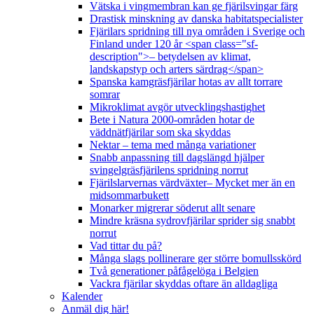
Vätska i vingmembran kan ge fjärilsvingar färg
Drastisk minskning av danska habitatspecialister
Fjärilars spridning till nya områden i Sverige och
Finland under 120 år <span class="sf-
description">– betydelsen av klimat,
landskapstyp och arters särdrag</span>
Spanska kamgräsfjärilar hotas av allt torrare
somrar
Mikroklimat avgör utvecklingshastighet
Bete i Natura 2000-områden hotar de
väddnätfjärilar som ska skyddas
Nektar – tema med många variationer
Snabb anpassning till dagslängd hjälper
svingelgräsfjärilens spridning norrut
Fjärilslarvernas värdväxter– Mycket mer än en
midsommarbukett
Monarker migrerar söderut allt senare
Mindre kräsna sydrovfjärilar sprider sig snabbt
norrut
Vad tittar du på?
Många slags pollinerare ger större bomullsskörd
Två generationer påfågelöga i Belgien
Vackra fjärilar skyddas oftare än alldagliga
Kalender
Anmäl dig här!