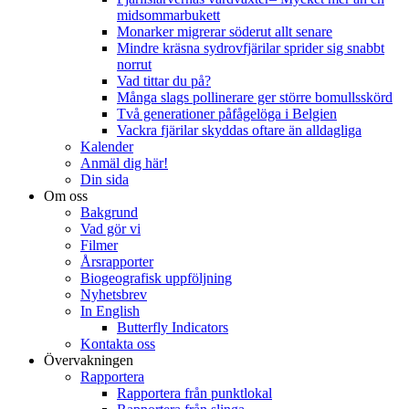
midsommarbukett
Monarker migrerar söderut allt senare
Mindre kräsna sydrovfjärilar sprider sig snabbt
norrut
Vad tittar du på?
Många slags pollinerare ger större bomullsskörd
Två generationer påfågelöga i Belgien
Vackra fjärilar skyddas oftare än alldagliga
Kalender
Anmäl dig här!
Din sida
Om oss
Bakgrund
Vad gör vi
Filmer
Årsrapporter
Biogeografisk uppföljning
Nyhetsbrev
In English
Butterfly Indicators
Kontakta oss
Övervakningen
Rapportera
Rapportera från punktlokal