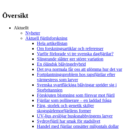
Översikt
Aktuellt
Nyheter
Aktuell fjärilsforskning
Hela artikellistan
Om forskningsartiklar och referenser
Varför förlorade vi tre svenska dagfjärilar?
Slingrande slåtter ger större variation
En öländsk blåvingehybrid
Det nya normala får oss att glömma hur det var
Fortplantningsproblem hos rapsfjärilar efter
värmestress som larver
Svenska svartfläckiga blåvingar sprider sig i
Storbritannien
Förskjuten blomning som försvar mot fjäril
Fjärilar som pollinerare – en laddad fråga
Färg, storlek och genetik skiljer
skogspärlemorfjärilens former
UV-ljus avslöjar busksnabbvingens larver
Sydrovfjäril har smak för stadslivet
Handel med fjärilar omsätter miljontals dollar