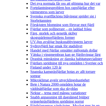
Det nya normala får oss att glömma hur det var
Fortplantningsproblem hos rapsfjärilar efter
värmestress som larver
Svenska svartfläckiga blåvingar sprider sig i
Storbritannien
Förskjuten blomning som försvar mot fjäril
Fjärilar som pollinerare – en laddad fråga
Färg, storlek och genetik skiljer
skogspärlemorfjärilens former
UV-ljus avslöjar busksnabbvingens larver
Sydrovfjäril har smak för stadslivet
Handel med fjärilar omsätter miljontals dollar
Vätska i vingmembran kan ge fjärilsvingar färg
Drastisk minskning av danska habitatspecialister
Fjärilars spridning till nya områden i Sverige och
Finland under 120 år
Spanska kamgräsfjärilar hotas av allt torrare
somrar
Mikroklimat avgör utvecklingshastighet
Bete i Natura 2000-områden hotar de
väddnätfjärilar som ska skyddas
Nektar – tema med många variationer
Snabb anpassning till dagslängd hjälper
svingelgräsfjärilens spridning norrut
Fjärilslarvernas värdväxter– Mycket mer än en