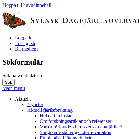
Hoppa till huvudinnehåll
Logga in
In English
Bli medlem
Sökformulär
Sök på webbplatsen
Main menu
Aktuellt
Nyheter
Aktuell fjärilsforskning
Hela artikellistan
Om forskningsartiklar och referenser
Varför förlorade vi tre svenska dagfjärilar?
Slingrande slåtter ger större variation
En öländsk blåvingehybrid