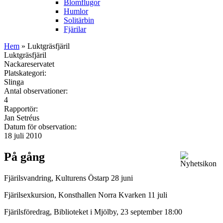
Blomflugor
Humlor
Solitärbin
Fjärilar
Hem
» Luktgräsfjäril
Luktgräsfjäril
Nackareservatet
Platskategori:
Slinga
Antal observationer:
4
Rapportör:
Jan Setréus
Datum för observation:
18 juli 2010
På gång
Fjärilsvandring, Kulturens Östarp 28 juni
Fjärilsexkursion, Konsthallen Norra Kvarken 11 juli
Fjärilsföredrag, Biblioteket i Mjölby, 23 september 18:00