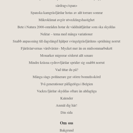
särdrag</span>
Spanska kamgräsfjärilar hotas av allt torrare somrar
Mikroklimat avgör utvecklingshastighet
Bete i Natura 2000-områden hotar de väddnätfjärilar som ska skyddas
Nektar – tema med många variationer
Snabb anpassning till dagslängd hjälper svingelgräsfjärilens spridning norrut
Fjärilslarvernas värdväxter– Mycket mer än en midsommarbukett
Monarker migrerar söderut allt senare
Mindre kräsna sydrovfjärilar sprider sig snabbt norrut
Vad tittar du på?
Många slags pollinerare ger större bomullsskörd
Två generationer påfågelöga i Belgien
Vackra fjärilar skyddas oftare än alldagliga
Kalender
Anmäl dig här!
Din sida
Om oss
Bakgrund