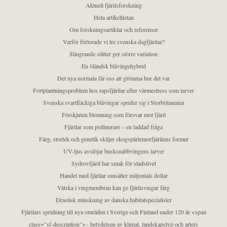
Aktuell fjärilsforskning
Hela artikellistan
Om forskningsartiklar och referenser
Varför förlorade vi tre svenska dagfjärilar?
Slingrande slåtter ger större variation
En öländsk blåvingehybrid
Det nya normala får oss att glömma hur det var
Fortplantningsproblem hos rapsfjärilar efter värmestress som larver
Svenska svartfläckiga blåvingar sprider sig i Storbritannien
Förskjuten blomning som försvar mot fjäril
Fjärilar som pollinerare – en laddad fråga
Färg, storlek och genetik skiljer skogspärlemorfjärilens former
UV-ljus avslöjar busksnabbvingens larver
Sydrovfjäril har smak för stadslivet
Handel med fjärilar omsätter miljontals dollar
Vätska i vingmembran kan ge fjärilsvingar färg
Drastisk minskning av danska habitatspecialister
Fjärilars spridning till nya områden i Sverige och Finland under 120 år <span
class="sf-description">– betydelsen av klimat, landskapstyp och arters