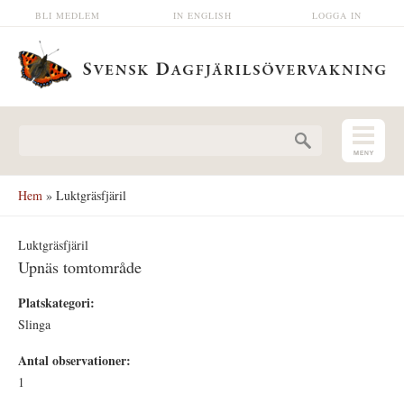
Hoppa till huvudinnehåll
BLI MEDLEM
IN ENGLISH
LOGGA IN
Sökformulär
Hem
» Luktgräsfjäril
Luktgräsfjäril
Upnäs tomtområde
Platskategori:
Slinga
Antal observationer:
1