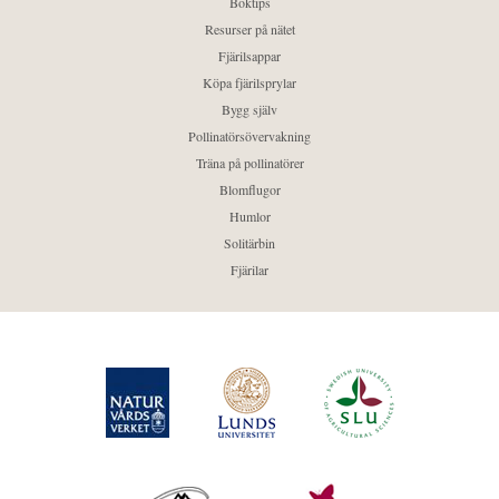
Boktips
Resurser på nätet
Fjärilsappar
Köpa fjärilsprylar
Bygg själv
Pollinatörsövervakning
Träna på pollinatörer
Blomflugor
Humlor
Solitärbin
Fjärilar