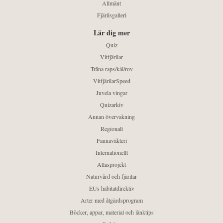
Allmänt
Fjärilsgalleri
Lär dig mer
Quiz
Vitfjärilar
Träna raps/kål/rov
VitfjärilarSpeed
Juvela vingar
Quizarkiv
Annan övervakning
Regionalt
Faunaväkteri
Internationellt
Atlasprojekt
Naturvård och fjärilar
EUs habitatdirektiv
Arter med åtgärdsprogram
Böcker, appar, material och länktips