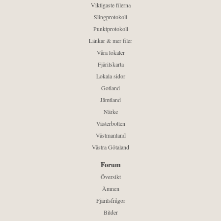
Viktigaste filerna
Slingprotokoll
Punktprotokoll
Länkar & mer filer
Våra lokaler
Fjärilskarta
Lokala sidor
Gotland
Jämtland
Närke
Västerbotten
Västmanland
Västra Götaland
Forum
Översikt
Ämnen
Fjärilsfrågor
Bilder