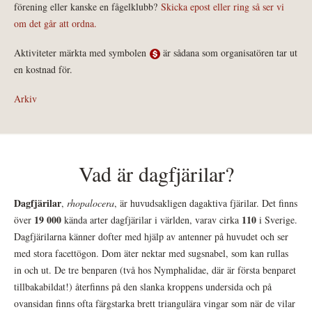
förening eller kanske en fågelklubb?
Skicka epost eller ring så ser vi
om det går att ordna.
Aktiviteter märkta med symbolen
är sådana som organisatören tar ut
en kostnad för.
Arkiv
Vad är dagfjärilar?
Dagfjärilar
,
rhopalocera
, är huvudsakligen dagaktiva fjärilar. Det finns
19 000
110
över
kända arter dagfjärilar i världen, varav cirka
i Sverige.
Dagfjärilarna känner dofter med hjälp av antenner på huvudet och ser
med stora facettögon. Dom äter nektar med sugsnabel, som kan rullas
in och ut. De tre benparen (två hos Nymphalidae, där är första benparet
tillbakabildat!) återfinns på den slanka kroppens undersida och på
ovansidan finns ofta färgstarka brett triangulära vingar som när de vilar