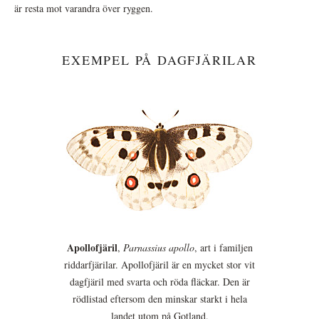
är resta mot varandra över ryggen.
EXEMPEL PÅ DAGFJÄRILAR
Apollofjäril
,
Parnassius apollo
, art i familjen
riddarfjärilar. Apollofjäril är en mycket stor vit
dagfjäril med svarta och röda fläckar. Den är
rödlistad eftersom den minskar starkt i hela
landet utom på Gotland.