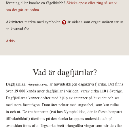
förening eller kanske en fågelklubb?
Skicka epost eller ring så ser vi
om det går att ordna.
Aktiviteter märkta med symbolen
är sådana som organisatören tar ut
en kostnad för.
Arkiv
Vad är dagfjärilar?
Dagfjärilar
,
rhopalocera
, är huvudsakligen dagaktiva fjärilar. Det finns
19 000
110
över
kända arter dagfjärilar i världen, varav cirka
i Sverige.
Dagfjärilarna känner dofter med hjälp av antenner på huvudet och ser
med stora facettögon. Dom äter nektar med sugsnabel, som kan rullas
in och ut. De tre benparen (två hos Nymphalidae, där är första benparet
tillbakabildat!) återfinns på den slanka kroppens undersida och på
ovansidan finns ofta färgstarka brett triangulära vingar som när de vilar