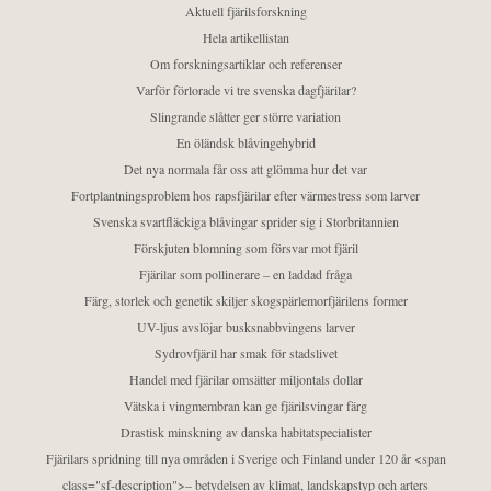
Aktuell fjärilsforskning
Hela artikellistan
Om forskningsartiklar och referenser
Varför förlorade vi tre svenska dagfjärilar?
Slingrande slåtter ger större variation
En öländsk blåvingehybrid
Det nya normala får oss att glömma hur det var
Fortplantningsproblem hos rapsfjärilar efter värmestress som larver
Svenska svartfläckiga blåvingar sprider sig i Storbritannien
Förskjuten blomning som försvar mot fjäril
Fjärilar som pollinerare – en laddad fråga
Färg, storlek och genetik skiljer skogspärlemorfjärilens former
UV-ljus avslöjar busksnabbvingens larver
Sydrovfjäril har smak för stadslivet
Handel med fjärilar omsätter miljontals dollar
Vätska i vingmembran kan ge fjärilsvingar färg
Drastisk minskning av danska habitatspecialister
Fjärilars spridning till nya områden i Sverige och Finland under 120 år <span
class="sf-description">– betydelsen av klimat, landskapstyp och arters