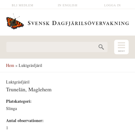
Hoppa till huvudinnehåll
BLI MEDLEM
IN ENGLISH
LOGGA IN
Sökformulär
Hem
» Luktgräsfjäril
Luktgräsfjäril
Trunelän, Maglehem
Platskategori:
Slinga
Antal observationer:
1