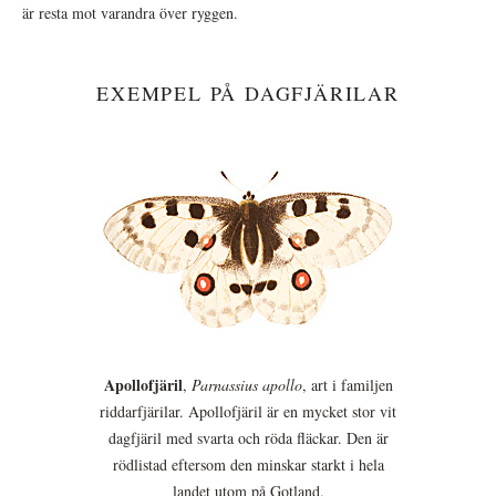
är resta mot varandra över ryggen.
EXEMPEL PÅ DAGFJÄRILAR
Apollofjäril
,
Parnassius apollo
, art i familjen
riddarfjärilar. Apollofjäril är en mycket stor vit
dagfjäril med svarta och röda fläckar. Den är
rödlistad eftersom den minskar starkt i hela
landet utom på Gotland.