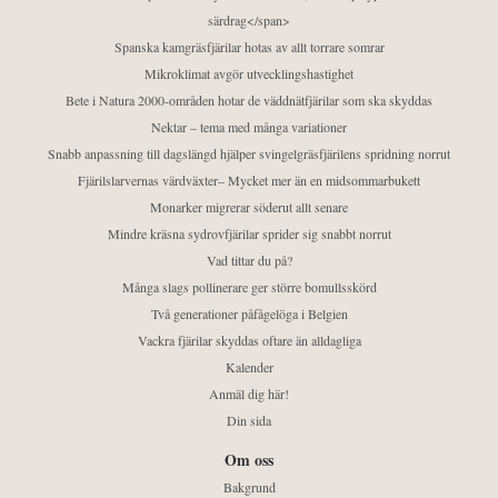
särdrag</span>
Spanska kamgräsfjärilar hotas av allt torrare somrar
Mikroklimat avgör utvecklingshastighet
Bete i Natura 2000-områden hotar de väddnätfjärilar som ska skyddas
Nektar – tema med många variationer
Snabb anpassning till dagslängd hjälper svingelgräsfjärilens spridning norrut
Fjärilslarvernas värdväxter– Mycket mer än en midsommarbukett
Monarker migrerar söderut allt senare
Mindre kräsna sydrovfjärilar sprider sig snabbt norrut
Vad tittar du på?
Många slags pollinerare ger större bomullsskörd
Två generationer påfågelöga i Belgien
Vackra fjärilar skyddas oftare än alldagliga
Kalender
Anmäl dig här!
Din sida
Om oss
Bakgrund