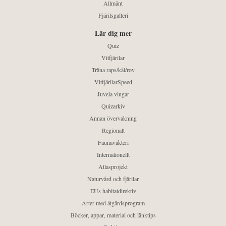
Allmänt
Fjärilsgalleri
Lär dig mer
Quiz
Vitfjärilar
Träna raps/kål/rov
VitfjärilarSpeed
Juvela vingar
Quizarkiv
Annan övervakning
Regionalt
Faunaväkteri
Internationellt
Atlasprojekt
Naturvård och fjärilar
EUs habitatdirektiv
Arter med åtgärdsprogram
Böcker, appar, material och länktips