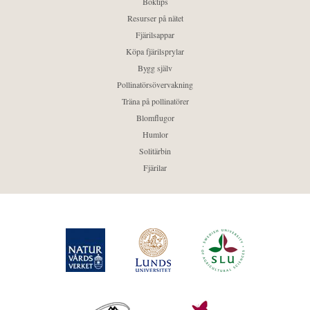
Boktips
Resurser på nätet
Fjärilsappar
Köpa fjärilsprylar
Bygg själv
Pollinatörsövervakning
Träna på pollinatörer
Blomflugor
Humlor
Solitärbin
Fjärilar