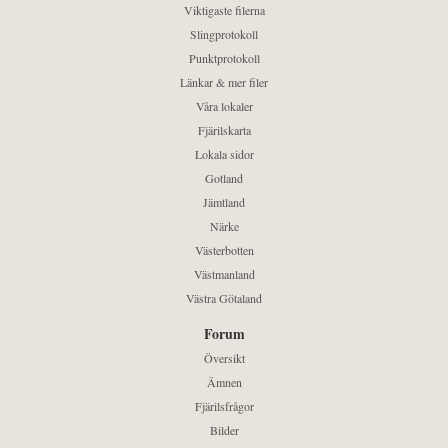
Viktigaste filerna
Slingprotokoll
Punktprotokoll
Länkar & mer filer
Våra lokaler
Fjärilskarta
Lokala sidor
Gotland
Jämtland
Närke
Västerbotten
Västmanland
Västra Götaland
Forum
Översikt
Ämnen
Fjärilsfrågor
Bilder