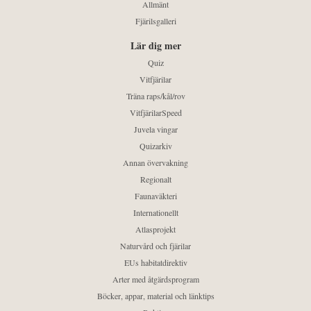
Allmänt
Fjärilsgalleri
Lär dig mer
Quiz
Vitfjärilar
Träna raps/kål/rov
VitfjärilarSpeed
Juvela vingar
Quizarkiv
Annan övervakning
Regionalt
Faunaväkteri
Internationellt
Atlasprojekt
Naturvård och fjärilar
EUs habitatdirektiv
Arter med åtgärdsprogram
Böcker, appar, material och länktips