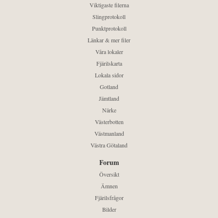
Viktigaste filerna
Slingprotokoll
Punktprotokoll
Länkar & mer filer
Våra lokaler
Fjärilskarta
Lokala sidor
Gotland
Jämtland
Närke
Västerbotten
Västmanland
Västra Götaland
Forum
Översikt
Ämnen
Fjärilsfrågor
Bilder