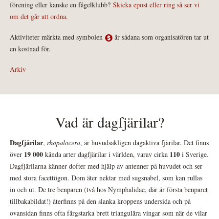
förening eller kanske en fågelklubb?
Skicka epost eller ring så ser vi
om det går att ordna.
Aktiviteter märkta med symbolen
är sådana som organisatören tar ut
en kostnad för.
Arkiv
Vad är dagfjärilar?
Dagfjärilar
,
rhopalocera
, är huvudsakligen dagaktiva fjärilar. Det finns
19 000
110
över
kända arter dagfjärilar i världen, varav cirka
i Sverige.
Dagfjärilarna känner dofter med hjälp av antenner på huvudet och ser
med stora facettögon. Dom äter nektar med sugsnabel, som kan rullas
in och ut. De tre benparen (två hos Nymphalidae, där är första benparet
tillbakabildat!) återfinns på den slanka kroppens undersida och på
ovansidan finns ofta färgstarka brett triangulära vingar som när de vilar