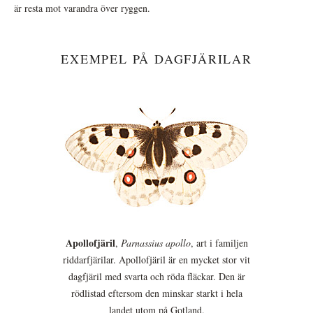
är resta mot varandra över ryggen.
EXEMPEL PÅ DAGFJÄRILAR
Apollofjäril
,
Parnassius apollo
, art i familjen
riddarfjärilar. Apollofjäril är en mycket stor vit
dagfjäril med svarta och röda fläckar. Den är
rödlistad eftersom den minskar starkt i hela
landet utom på Gotland.