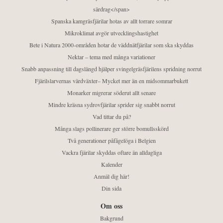
särdrag</span>
Spanska kamgräsfjärilar hotas av allt torrare somrar
Mikroklimat avgör utvecklingshastighet
Bete i Natura 2000-områden hotar de väddnätfjärilar som ska skyddas
Nektar – tema med många variationer
Snabb anpassning till dagslängd hjälper svingelgräsfjärilens spridning norrut
Fjärilslarvernas värdväxter– Mycket mer än en midsommarbukett
Monarker migrerar söderut allt senare
Mindre kräsna sydrovfjärilar sprider sig snabbt norrut
Vad tittar du på?
Många slags pollinerare ger större bomullsskörd
Två generationer påfågelöga i Belgien
Vackra fjärilar skyddas oftare än alldagliga
Kalender
Anmäl dig här!
Din sida
Om oss
Bakgrund