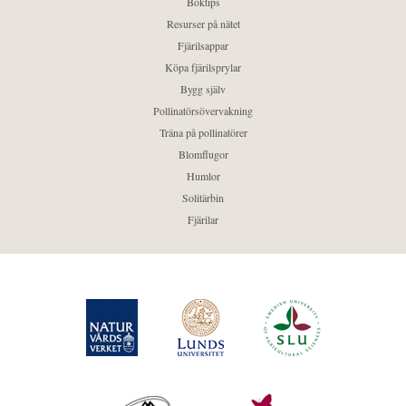
Boktips
Resurser på nätet
Fjärilsappar
Köpa fjärilsprylar
Bygg själv
Pollinatörsövervakning
Träna på pollinatörer
Blomflugor
Humlor
Solitärbin
Fjärilar