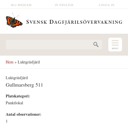
Hoppa till huvudinnehåll
BLI MEDLEM
IN ENGLISH
LOGGA IN
Sökformulär
Hem
» Luktgräsfjäril
Luktgräsfjäril
Gullmarsberg 511
Platskategori:
Punktlokal
Antal observationer:
1