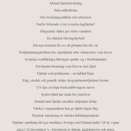
Aktuell fjärilsforskning
Hela artikellistan
Om forskningsartiklar och referenser
Varför förlorade vi tre svenska dagfjärilar?
Slingrande slåtter ger större variation
En öländsk blåvingehybrid
Det nya normala får oss att glömma hur det var
Fortplantningsproblem hos rapsfjärilar efter värmestress som larver
Svenska svartfläckiga blåvingar sprider sig i Storbritannien
Förskjuten blomning som försvar mot fjäril
Fjärilar som pollinerare – en laddad fråga
Färg, storlek och genetik skiljer skogspärlemorfjärilens former
UV-ljus avslöjar busksnabbvingens larver
Sydrovfjäril har smak för stadslivet
Handel med fjärilar omsätter miljontals dollar
Vätska i vingmembran kan ge fjärilsvingar färg
Drastisk minskning av danska habitatspecialister
Fjärilars spridning till nya områden i Sverige och Finland under 120 år <span
class="sf-description">– betydelsen av klimat, landskapstyp och arters