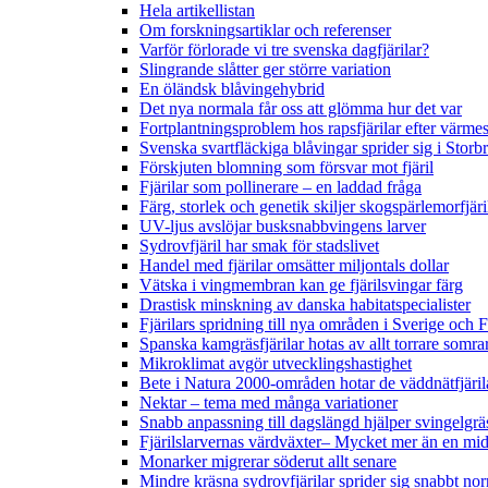
Hela artikellistan
Om forskningsartiklar och referenser
Varför förlorade vi tre svenska dagfjärilar?
Slingrande slåtter ger större variation
En öländsk blåvingehybrid
Det nya normala får oss att glömma hur det var
Fortplantningsproblem hos rapsfjärilar efter värmes
Svenska svartfläckiga blåvingar sprider sig i Storb
Förskjuten blomning som försvar mot fjäril
Fjärilar som pollinerare – en laddad fråga
Färg, storlek och genetik skiljer skogspärlemorfjär
UV-ljus avslöjar busksnabbvingens larver
Sydrovfjäril har smak för stadslivet
Handel med fjärilar omsätter miljontals dollar
Vätska i vingmembran kan ge fjärilsvingar färg
Drastisk minskning av danska habitatspecialister
Fjärilars spridning till nya områden i Sverige och
Spanska kamgräsfjärilar hotas av allt torrare somra
Mikroklimat avgör utvecklingshastighet
Bete i Natura 2000-områden hotar de väddnätfjäri
Nektar – tema med många variationer
Snabb anpassning till dagslängd hjälper svingelgräs
Fjärilslarvernas värdväxter– Mycket mer än en m
Monarker migrerar söderut allt senare
Mindre kräsna sydrovfjärilar sprider sig snabbt nor