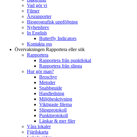
Vad gör vi
Filmer
Årsrapporter
Biogeografisk uppföljning
Nyhetsbrev
In English
Butterfly Indicators
Kontakta oss
Övervakningen
Rapportera eller sök
Rapportera
Rapportera från punktlokal
Rapportera från slinga
Hur gör man?
Broschyr
Metoder
Snabbguide
Handledning
Miljöbeskrivning
Viktigaste filerna
Slingprotokoll
Punktprotokoll
Länkar & mer filer
Våra lokaler
Fjärilskarta