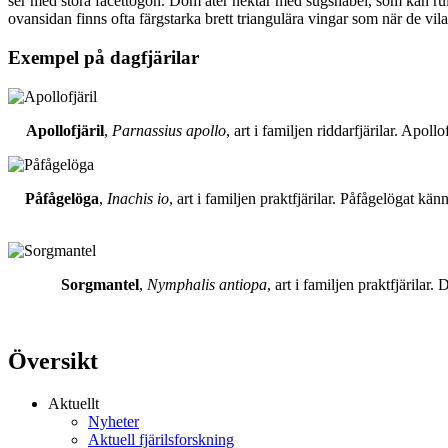
ser med stora facettögon. Dom äter nektar med sugsnabel, som kan rull
ovansidan finns ofta färgstarka brett triangulära vingar som när de vil
Exempel på dagfjärilar
Apollofjäril
,
Parnassius apollo
, art i familjen riddarfjärilar. Apol
Påfågelöga
,
Inachis io
, art i familjen praktfjärilar. Påfågelögat 
Sorgmantel
,
Nymphalis antiopa
, art i familjen praktfjärila
Översikt
Aktuellt
Nyheter
Aktuell fjärilsforskning