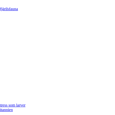
tress som larver
ritannien