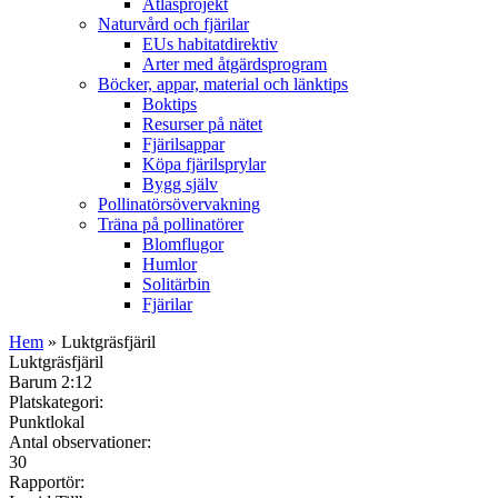
Atlasprojekt
Naturvård och fjärilar
EUs habitatdirektiv
Arter med åtgärdsprogram
Böcker, appar, material och länktips
Boktips
Resurser på nätet
Fjärilsappar
Köpa fjärilsprylar
Bygg själv
Pollinatörsövervakning
Träna på pollinatörer
Blomflugor
Humlor
Solitärbin
Fjärilar
Hem
» Luktgräsfjäril
Luktgräsfjäril
Barum 2:12
Platskategori:
Punktlokal
Antal observationer:
30
Rapportör: