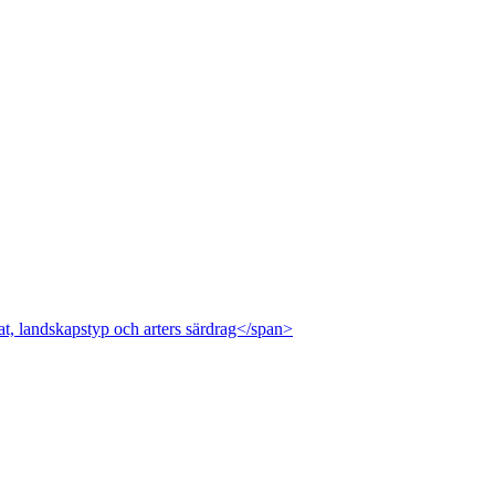
at, landskapstyp och arters särdrag</span>