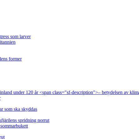
tress som larver
ritannien
ilens former
 Finland under 120 år <span class="sf-description">– betydelsen av klim
r
lar som ska skyddas
fjärilens spridning norrut
idsommarbukett
rut