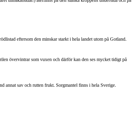
ret tillbakabildat!) återfinns på den slanka kroppens undersida och på
är rödlistad eftersom den minskar starkt i hela landet utom på Gotland.
ärilen övervintrar som vuxen och därför kan den ses mycket tidigt på
nd annat sav och rutten frukt. Sorgmantel finns i hela Sverige.