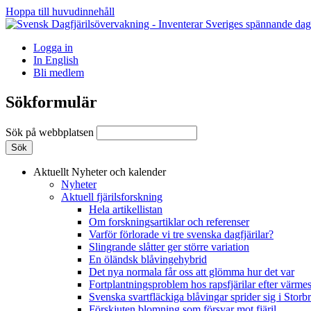
Hoppa till huvudinnehåll
Logga in
In English
Bli medlem
Sökformulär
Sök på webbplatsen
Aktuellt
Nyheter och kalender
Nyheter
Aktuell fjärilsforskning
Hela artikellistan
Om forskningsartiklar och referenser
Varför förlorade vi tre svenska dagfjärilar?
Slingrande slåtter ger större variation
En öländsk blåvingehybrid
Det nya normala får oss att glömma hur det var
Fortplantningsproblem hos rapsfjärilar efter värmes
Svenska svartfläckiga blåvingar sprider sig i Storb
Förskjuten blomning som försvar mot fjäril