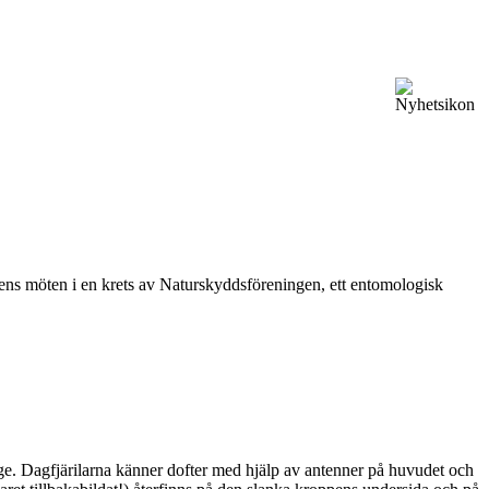
vårens möten i en krets av Naturskyddsföreningen, ett entomologisk
ge. Dagfjärilarna känner dofter med hjälp av antenner på huvudet och