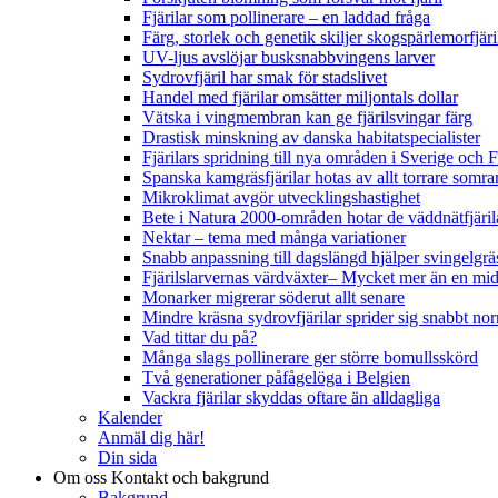
Fjärilar som pollinerare – en laddad fråga
Färg, storlek och genetik skiljer skogspärlemorfjär
UV-ljus avslöjar busksnabbvingens larver
Sydrovfjäril har smak för stadslivet
Handel med fjärilar omsätter miljontals dollar
Vätska i vingmembran kan ge fjärilsvingar färg
Drastisk minskning av danska habitatspecialister
Fjärilars spridning till nya områden i Sverige och
Spanska kamgräsfjärilar hotas av allt torrare somra
Mikroklimat avgör utvecklingshastighet
Bete i Natura 2000-områden hotar de väddnätfjäri
Nektar – tema med många variationer
Snabb anpassning till dagslängd hjälper svingelgräs
Fjärilslarvernas värdväxter– Mycket mer än en m
Monarker migrerar söderut allt senare
Mindre kräsna sydrovfjärilar sprider sig snabbt nor
Vad tittar du på?
Många slags pollinerare ger större bomullsskörd
Två generationer påfågelöga i Belgien
Vackra fjärilar skyddas oftare än alldagliga
Kalender
Anmäl dig här!
Din sida
Om oss
Kontakt och bakgrund
Bakgrund