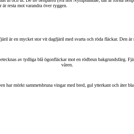
as in och ut. De tre benparen (två hos Nymphalidae, där är första benpa
ar är resta mot varandra över ryggen.
lofjäril är en mycket stor vit dagfjäril med svarta och röda fläckar. Den 
kännetecknas av tydliga blå ögonfläckar mot en rödbrun bakgrundsfärg. Fj
våren.
r. Den har mörkt sammetsbruna vingar med bred, gul ytterkant och äter bla