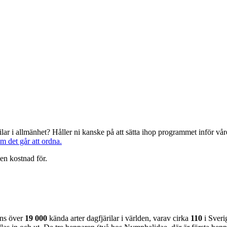
järilar i allmänhet? Håller ni kanske på att sätta ihop programmet inför 
om det går att ordna.
en kostnad för.
nns över
19 000
kända arter dagfjärilar i världen, varav cirka
110
i Sveri