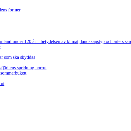
ilens former
 Finland under 120 år
– betydelsen av klimat, landskapstyp och arters sär
r
lar som ska skyddas
fjärilens spridning norrut
idsommarbukett
rut