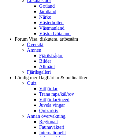
Lokala sidor
Gotland
Jämtland
Närke
Västerbotten
Västmanland
Västra Götaland
Forum
Visa, diskutera, artbestäm
Översikt
Ämnen
Fjärilsfrågor
Bilder
Allmänt
Fjärilsgalleri
Lär dig mer
Dagfjärilar & pollinatörer
Quiz
Vitfjärilar
Träna raps/kål/rov
VitfjärilarSpeed
Juvela vingar
Quizarkiv
Annan övervakning
Regionalt
Faunaväkteri
Internationellt