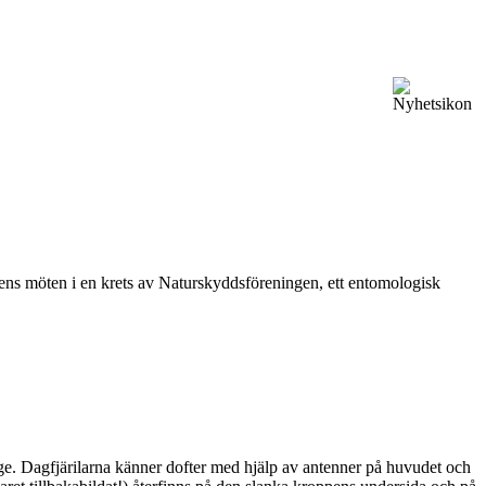
vårens möten i en krets av Naturskyddsföreningen, ett entomologisk
ge. Dagfjärilarna känner dofter med hjälp av antenner på huvudet och