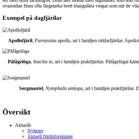
ser med stora facettögon. Dom äter nektar med sugsnabel, som kan rull
ovansidan finns ofta färgstarka brett triangulära vingar som när de vil
Exempel på dagfjärilar
Apollofjäril
,
Parnassius apollo
, art i familjen riddarfjärilar. Apol
Påfågelöga
,
Inachis io
, art i familjen praktfjärilar. Påfågelögat 
Sorgmantel
,
Nymphalis antiopa
, art i familjen praktfjärila
Översikt
Aktuellt
Nyheter
Aktuell fjärilsforskning