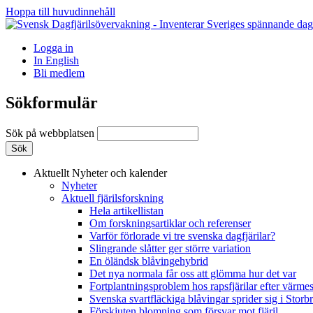
Hoppa till huvudinnehåll
Logga in
In English
Bli medlem
Sökformulär
Sök på webbplatsen
Aktuellt
Nyheter och kalender
Nyheter
Aktuell fjärilsforskning
Hela artikellistan
Om forskningsartiklar och referenser
Varför förlorade vi tre svenska dagfjärilar?
Slingrande slåtter ger större variation
En öländsk blåvingehybrid
Det nya normala får oss att glömma hur det var
Fortplantningsproblem hos rapsfjärilar efter värmes
Svenska svartfläckiga blåvingar sprider sig i Storb
Förskjuten blomning som försvar mot fjäril