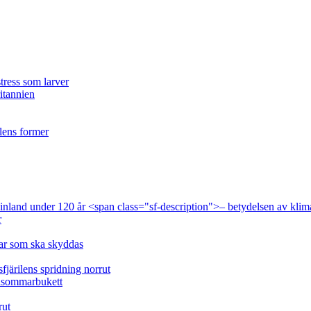
tress som larver
ritannien
ilens former
 Finland under 120 år <span class="sf-description">– betydelsen av klim
r
lar som ska skyddas
fjärilens spridning norrut
idsommarbukett
rut