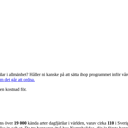
järilar i allmänhet? Håller ni kanske på att sätta ihop programmet inför 
om det går att ordna.
en kostnad för.
nns över
19 000
kända arter dagfjärilar i världen, varav cirka
110
i Sveri