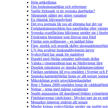
Hela artikellistan
Om forskningsartiklar och referenser
Varför förlorade vi tre svenska dagfjärilar?
Slingrande slåtter ger större variation
En öländsk blåvingehybrid
Det nya normala får oss att glömma hur det var
Fortplantningsproblem hos rapsfjärilar efter värmes
Svenska svartfläckiga blåvingar sprider sig i Storb
Förskjuten blomning som försvar mot fjäril
Fjärilar som pollinerare – en laddad fråga
Färg, storlek och genetik skiljer skogspärlemorfjär
UV-ljus avslöjar busksnabbvingens larver
Sydrovfjäril har smak för stadslivet
Handel med fjärilar omsätter miljontals dollar
Vätska i vingmembran kan ge fjärilsvingar färg
Drastisk minskning av danska habitatspecialister
Fjärilars spridning till nya områden i Sverige och
Spanska kamgräsfjärilar hotas av allt torrare somra
Mikroklimat avgör utvecklingshastighet
Bete i Natura 2000-områden hotar de väddnätfjäri
Nektar – tema med många variationer
Snabb anpassning till dagslängd hjälper svingelgräs
Fjärilslarvernas värdväxter– Mycket mer än en m
Monarker migrerar söderut allt senare
Mindre kräsna sydrovfjärilar sprider sig snabbt nor