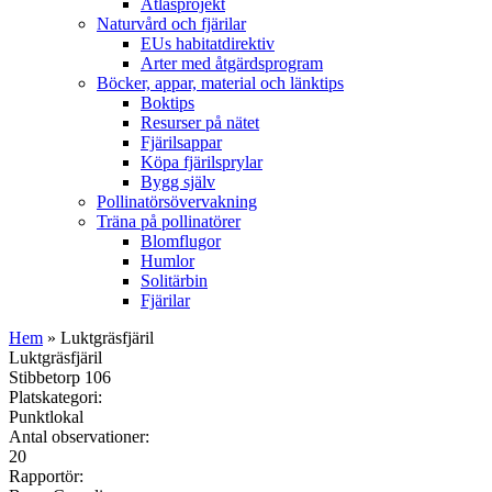
Atlasprojekt
Naturvård och fjärilar
EUs habitatdirektiv
Arter med åtgärdsprogram
Böcker, appar, material och länktips
Boktips
Resurser på nätet
Fjärilsappar
Köpa fjärilsprylar
Bygg själv
Pollinatörsövervakning
Träna på pollinatörer
Blomflugor
Humlor
Solitärbin
Fjärilar
Hem
» Luktgräsfjäril
Luktgräsfjäril
Stibbetorp 106
Platskategori:
Punktlokal
Antal observationer:
20
Rapportör: