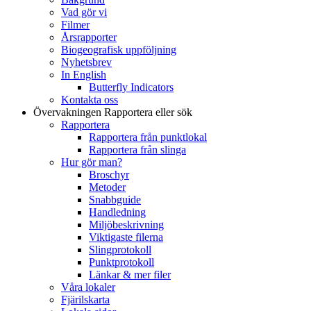
Vad gör vi
Filmer
Årsrapporter
Biogeografisk uppföljning
Nyhetsbrev
In English
Butterfly Indicators
Kontakta oss
Övervakningen
Rapportera eller sök
Rapportera
Rapportera från punktlokal
Rapportera från slinga
Hur gör man?
Broschyr
Metoder
Snabbguide
Handledning
Miljöbeskrivning
Viktigaste filerna
Slingprotokoll
Punktprotokoll
Länkar & mer filer
Våra lokaler
Fjärilskarta