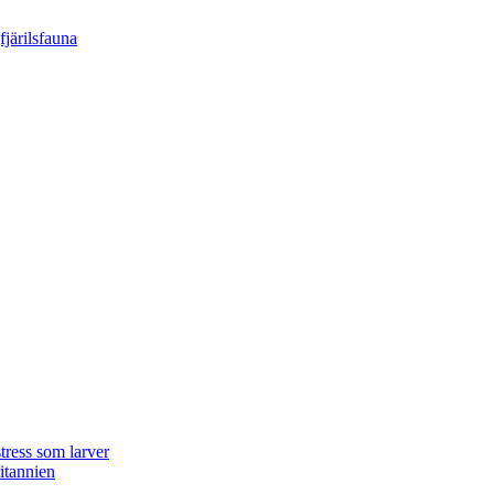
tress som larver
ritannien