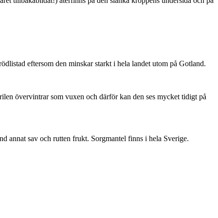
ret tillbakabildat!) återfinns på den slanka kroppens undersida och på
är rödlistad eftersom den minskar starkt i hela landet utom på Gotland.
ärilen övervintrar som vuxen och därför kan den ses mycket tidigt på
nd annat sav och rutten frukt. Sorgmantel finns i hela Sverige.