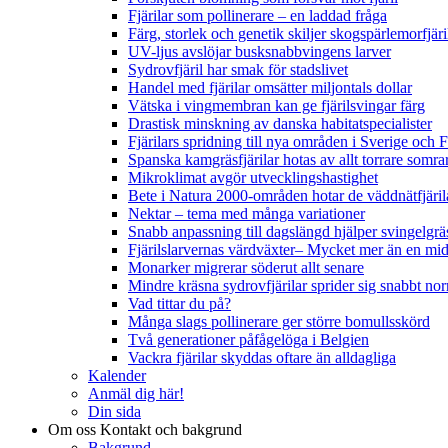
Fjärilar som pollinerare – en laddad fråga
Färg, storlek och genetik skiljer skogspärlemorfjär
UV-ljus avslöjar busksnabbvingens larver
Sydrovfjäril har smak för stadslivet
Handel med fjärilar omsätter miljontals dollar
Vätska i vingmembran kan ge fjärilsvingar färg
Drastisk minskning av danska habitatspecialister
Fjärilars spridning till nya områden i Sverige och
Spanska kamgräsfjärilar hotas av allt torrare somra
Mikroklimat avgör utvecklingshastighet
Bete i Natura 2000-områden hotar de väddnätfjäri
Nektar – tema med många variationer
Snabb anpassning till dagslängd hjälper svingelgräs
Fjärilslarvernas värdväxter– Mycket mer än en m
Monarker migrerar söderut allt senare
Mindre kräsna sydrovfjärilar sprider sig snabbt nor
Vad tittar du på?
Många slags pollinerare ger större bomullsskörd
Två generationer påfågelöga i Belgien
Vackra fjärilar skyddas oftare än alldagliga
Kalender
Anmäl dig här!
Din sida
Om oss
Kontakt och bakgrund
Bakgrund