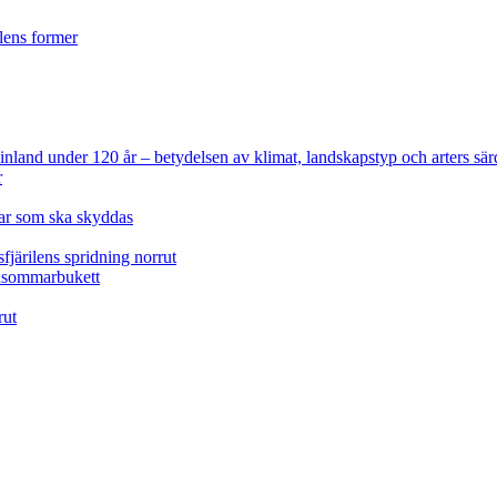
ilens former
 Finland under 120 år
– betydelsen av klimat, landskapstyp och arters sär
r
lar som ska skyddas
fjärilens spridning norrut
idsommarbukett
rut