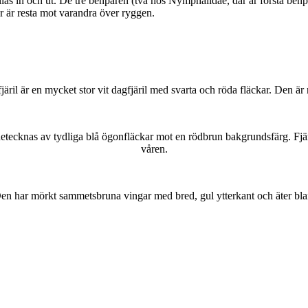
as in och ut. De tre benparen (två hos Nymphalidae, där är första benpa
ar är resta mot varandra över ryggen.
lofjäril är en mycket stor vit dagfjäril med svarta och röda fläckar. Den 
kännetecknas av tydliga blå ögonfläckar mot en rödbrun bakgrundsfärg. Fj
våren.
r. Den har mörkt sammetsbruna vingar med bred, gul ytterkant och äter bla