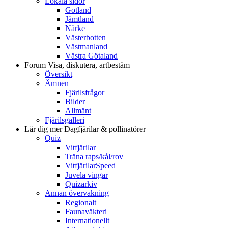
Lokala sidor
Gotland
Jämtland
Närke
Västerbotten
Västmanland
Västra Götaland
Forum
Visa, diskutera, artbestäm
Översikt
Ämnen
Fjärilsfrågor
Bilder
Allmänt
Fjärilsgalleri
Lär dig mer
Dagfjärilar & pollinatörer
Quiz
Vitfjärilar
Träna raps/kål/rov
VitfjärilarSpeed
Juvela vingar
Quizarkiv
Annan övervakning
Regionalt
Faunaväkteri
Internationellt