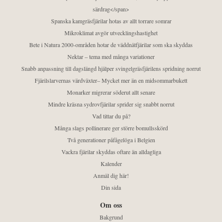
särdrag</span>
Spanska kamgräsfjärilar hotas av allt torrare somrar
Mikroklimat avgör utvecklingshastighet
Bete i Natura 2000-områden hotar de väddnätfjärilar som ska skyddas
Nektar – tema med många variationer
Snabb anpassning till dagslängd hjälper svingelgräsfjärilens spridning norrut
Fjärilslarvernas värdväxter– Mycket mer än en midsommarbukett
Monarker migrerar söderut allt senare
Mindre kräsna sydrovfjärilar sprider sig snabbt norrut
Vad tittar du på?
Många slags pollinerare ger större bomullsskörd
Två generationer påfågelöga i Belgien
Vackra fjärilar skyddas oftare än alldagliga
Kalender
Anmäl dig här!
Din sida
Om oss
Bakgrund