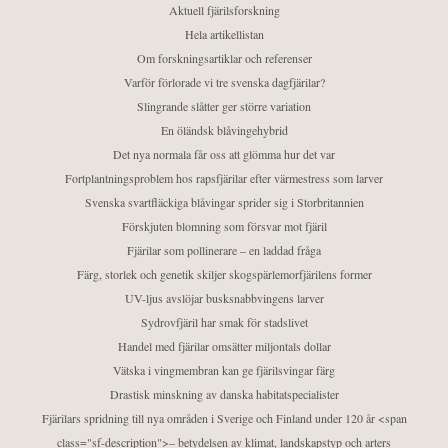
Aktuell fjärilsforskning
Hela artikellistan
Om forskningsartiklar och referenser
Varför förlorade vi tre svenska dagfjärilar?
Slingrande slåtter ger större variation
En öländsk blåvingehybrid
Det nya normala får oss att glömma hur det var
Fortplantningsproblem hos rapsfjärilar efter värmestress som larver
Svenska svartfläckiga blåvingar sprider sig i Storbritannien
Förskjuten blomning som försvar mot fjäril
Fjärilar som pollinerare – en laddad fråga
Färg, storlek och genetik skiljer skogspärlemorfjärilens former
UV-ljus avslöjar busksnabbvingens larver
Sydrovfjäril har smak för stadslivet
Handel med fjärilar omsätter miljontals dollar
Vätska i vingmembran kan ge fjärilsvingar färg
Drastisk minskning av danska habitatspecialister
Fjärilars spridning till nya områden i Sverige och Finland under 120 år <span
class="sf-description">– betydelsen av klimat, landskapstyp och arters