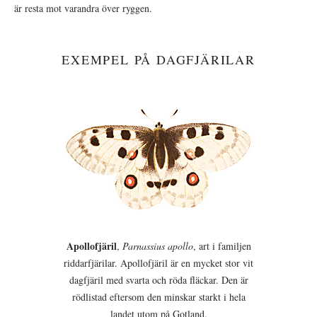
är resta mot varandra över ryggen.
EXEMPEL PÅ DAGFJÄRILAR
Apollofjäril
,
Parnassius apollo
, art i familjen
riddarfjärilar. Apollofjäril är en mycket stor vit
dagfjäril med svarta och röda fläckar. Den är
rödlistad eftersom den minskar starkt i hela
landet utom på Gotland.