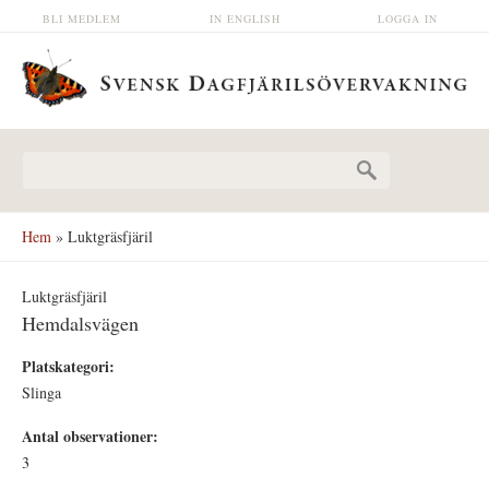
Hoppa till huvudinnehåll
BLI MEDLEM
IN ENGLISH
LOGGA IN
Sökformulär
Hem
» Luktgräsfjäril
Luktgräsfjäril
Hemdalsvägen
Platskategori:
Slinga
Antal observationer:
3