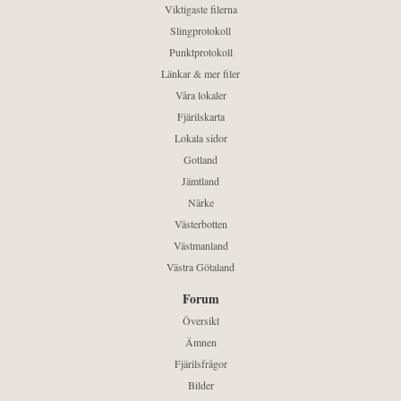
Viktigaste filerna
Slingprotokoll
Punktprotokoll
Länkar & mer filer
Våra lokaler
Fjärilskarta
Lokala sidor
Gotland
Jämtland
Närke
Västerbotten
Västmanland
Västra Götaland
Forum
Översikt
Ämnen
Fjärilsfrågor
Bilder