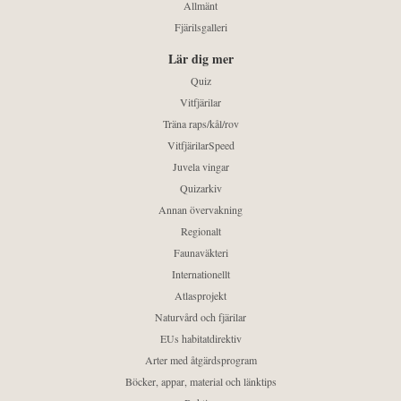
Allmänt
Fjärilsgalleri
Lär dig mer
Quiz
Vitfjärilar
Träna raps/kål/rov
VitfjärilarSpeed
Juvela vingar
Quizarkiv
Annan övervakning
Regionalt
Faunaväkteri
Internationellt
Atlasprojekt
Naturvård och fjärilar
EUs habitatdirektiv
Arter med åtgärdsprogram
Böcker, appar, material och länktips