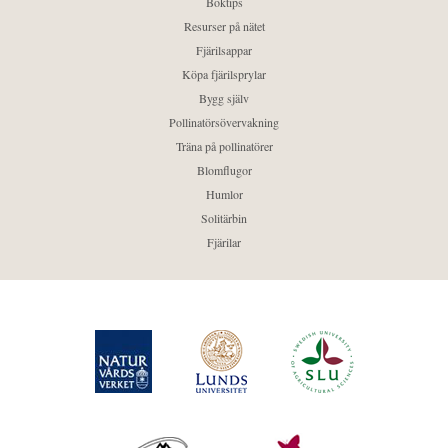
Boktips
Resurser på nätet
Fjärilsappar
Köpa fjärilsprylar
Bygg själv
Pollinatörsövervakning
Träna på pollinatörer
Blomflugor
Humlor
Solitärbin
Fjärilar