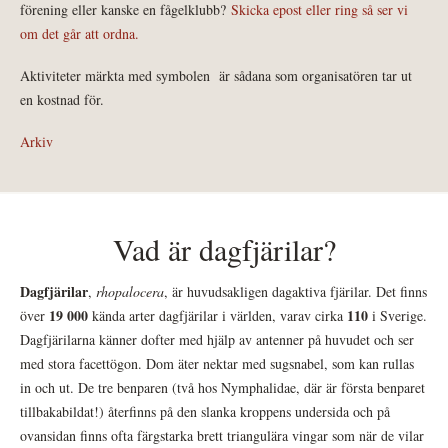
förening eller kanske en fågelklubb?
Skicka epost eller ring så ser vi
om det går att ordna.
Aktiviteter märkta med symbolen
är sådana som organisatören tar ut
en kostnad för.
Arkiv
Vad är dagfjärilar?
Dagfjärilar
,
rhopalocera
, är huvudsakligen dagaktiva fjärilar. Det finns
19 000
110
över
kända arter dagfjärilar i världen, varav cirka
i Sverige.
Dagfjärilarna känner dofter med hjälp av antenner på huvudet och ser
med stora facettögon. Dom äter nektar med sugsnabel, som kan rullas
in och ut. De tre benparen (två hos Nymphalidae, där är första benparet
tillbakabildat!) återfinns på den slanka kroppens undersida och på
ovansidan finns ofta färgstarka brett triangulära vingar som när de vilar