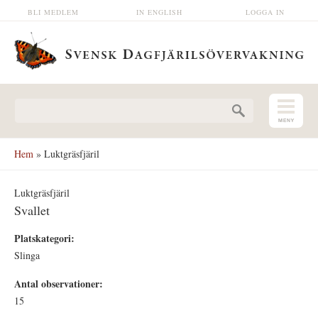
Hoppa till huvudinnehåll
BLI MEDLEM
IN ENGLISH
LOGGA IN
Sökformulär
Hem
» Luktgräsfjäril
Luktgräsfjäril
Svallet
Platskategori:
Slinga
Antal observationer:
15