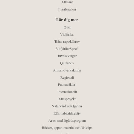
Allmänt
Fjärilsgalleri
Lär dig mer
Quiz
Vitfjärilar
Träna raps/kål/rov
VitfjärilarSpeed
Juvela vingar
Quizarkiv
Annan övervakning
Regionalt
Faunaväkteri
Internationellt
Atlasprojekt
Naturvård och fjärilar
EUs habitatdirektiv
Arter med åtgärdsprogram
Böcker, appar, material och länktips