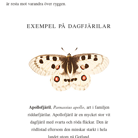
är resta mot varandra över ryggen.
EXEMPEL PÅ DAGFJÄRILAR
Apollofjäril
,
Parnassius apollo
, art i familjen
riddarfjärilar. Apollofjäril är en mycket stor vit
dagfjäril med svarta och röda fläckar. Den är
rödlistad eftersom den minskar starkt i hela
landet utom på Gotland.