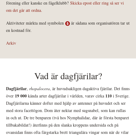
förening eller kanske en fågelklubb?
Skicka epost eller ring så ser vi
om det går att ordna.
Aktiviteter märkta med symbolen
är sådana som organisatören tar ut
en kostnad för.
Arkiv
Vad är dagfjärilar?
Dagfjärilar
,
rhopalocera
, är huvudsakligen dagaktiva fjärilar. Det finns
19 000
110
över
kända arter dagfjärilar i världen, varav cirka
i Sverige.
Dagfjärilarna känner dofter med hjälp av antenner på huvudet och ser
med stora facettögon. Dom äter nektar med sugsnabel, som kan rullas
in och ut. De tre benparen (två hos Nymphalidae, där är första benparet
tillbakabildat!) återfinns på den slanka kroppens undersida och på
ovansidan finns ofta färgstarka brett triangulära vingar som när de vilar