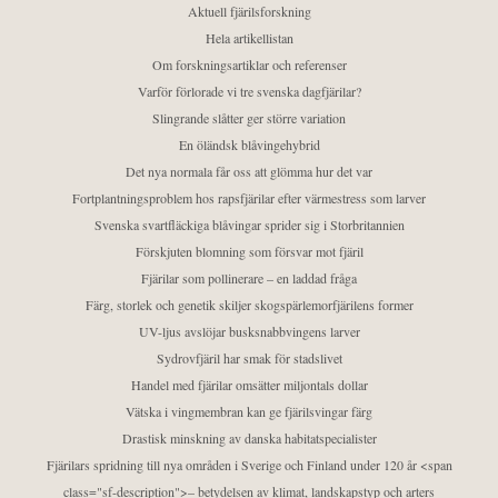
Aktuell fjärilsforskning
Hela artikellistan
Om forskningsartiklar och referenser
Varför förlorade vi tre svenska dagfjärilar?
Slingrande slåtter ger större variation
En öländsk blåvingehybrid
Det nya normala får oss att glömma hur det var
Fortplantningsproblem hos rapsfjärilar efter värmestress som larver
Svenska svartfläckiga blåvingar sprider sig i Storbritannien
Förskjuten blomning som försvar mot fjäril
Fjärilar som pollinerare – en laddad fråga
Färg, storlek och genetik skiljer skogspärlemorfjärilens former
UV-ljus avslöjar busksnabbvingens larver
Sydrovfjäril har smak för stadslivet
Handel med fjärilar omsätter miljontals dollar
Vätska i vingmembran kan ge fjärilsvingar färg
Drastisk minskning av danska habitatspecialister
Fjärilars spridning till nya områden i Sverige och Finland under 120 år <span
class="sf-description">– betydelsen av klimat, landskapstyp och arters