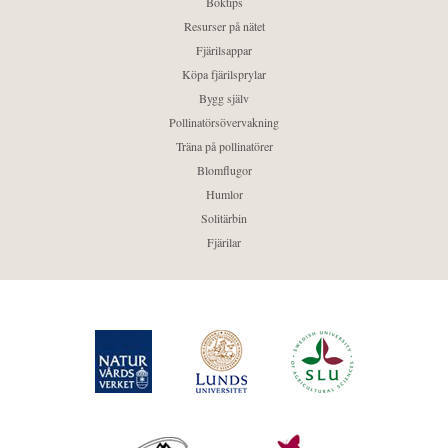
Boktips
Resurser på nätet
Fjärilsappar
Köpa fjärilsprylar
Bygg själv
Pollinatörsövervakning
Träna på pollinatörer
Blomflugor
Humlor
Solitärbin
Fjärilar