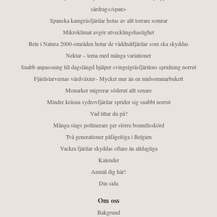
särdrag</span>
Spanska kamgräsfjärilar hotas av allt torrare somrar
Mikroklimat avgör utvecklingshastighet
Bete i Natura 2000-områden hotar de väddnätfjärilar som ska skyddas
Nektar – tema med många variationer
Snabb anpassning till dagslängd hjälper svingelgräsfjärilens spridning norrut
Fjärilslarvernas värdväxter– Mycket mer än en midsommarbukett
Monarker migrerar söderut allt senare
Mindre kräsna sydrovfjärilar sprider sig snabbt norrut
Vad tittar du på?
Många slags pollinerare ger större bomullsskörd
Två generationer påfågelöga i Belgien
Vackra fjärilar skyddas oftare än alldagliga
Kalender
Anmäl dig här!
Din sida
Om oss
Bakgrund