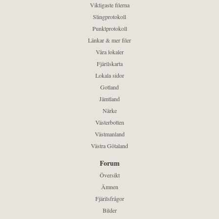
Viktigaste filerna
Slingprotokoll
Punktprotokoll
Länkar & mer filer
Våra lokaler
Fjärilskarta
Lokala sidor
Gotland
Jämtland
Närke
Västerbotten
Västmanland
Västra Götaland
Forum
Översikt
Ämnen
Fjärilsfrågor
Bilder