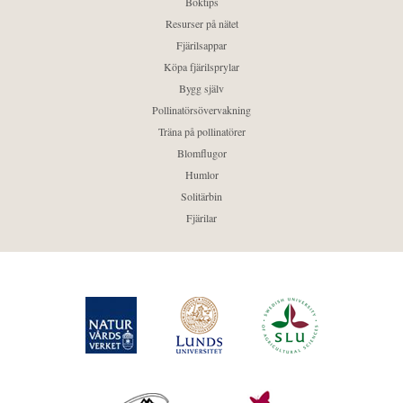
Boktips
Resurser på nätet
Fjärilsappar
Köpa fjärilsprylar
Bygg själv
Pollinatörsövervakning
Träna på pollinatörer
Blomflugor
Humlor
Solitärbin
Fjärilar