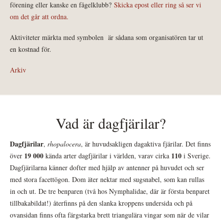
förening eller kanske en fågelklubb?
Skicka epost eller ring så ser vi
om det går att ordna.
Aktiviteter märkta med symbolen
är sådana som organisatören tar ut
en kostnad för.
Arkiv
Vad är dagfjärilar?
Dagfjärilar
,
rhopalocera
, är huvudsakligen dagaktiva fjärilar. Det finns
19 000
110
över
kända arter dagfjärilar i världen, varav cirka
i Sverige.
Dagfjärilarna känner dofter med hjälp av antenner på huvudet och ser
med stora facettögon. Dom äter nektar med sugsnabel, som kan rullas
in och ut. De tre benparen (två hos Nymphalidae, där är första benparet
tillbakabildat!) återfinns på den slanka kroppens undersida och på
ovansidan finns ofta färgstarka brett triangulära vingar som när de vilar