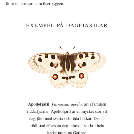
är resta mot varandra över ryggen.
EXEMPEL PÅ DAGFJÄRILAR
Apollofjäril
,
Parnassius apollo
, art i familjen
riddarfjärilar. Apollofjäril är en mycket stor vit
dagfjäril med svarta och röda fläckar. Den är
rödlistad eftersom den minskar starkt i hela
landet utom på Gotland.