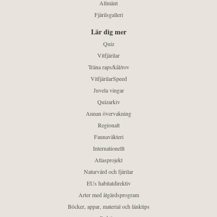
Allmänt
Fjärilsgalleri
Lär dig mer
Quiz
Vitfjärilar
Träna raps/kål/rov
VitfjärilarSpeed
Juvela vingar
Quizarkiv
Annan övervakning
Regionalt
Faunaväkteri
Internationellt
Atlasprojekt
Naturvård och fjärilar
EUs habitatdirektiv
Arter med åtgärdsprogram
Böcker, appar, material och länktips