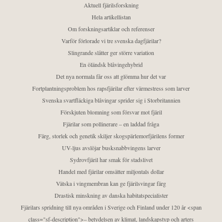
Aktuell fjärilsforskning
Hela artikellistan
Om forskningsartiklar och referenser
Varför förlorade vi tre svenska dagfjärilar?
Slingrande slåtter ger större variation
En öländsk blåvingehybrid
Det nya normala får oss att glömma hur det var
Fortplantningsproblem hos rapsfjärilar efter värmestress som larver
Svenska svartfläckiga blåvingar sprider sig i Storbritannien
Förskjuten blomning som försvar mot fjäril
Fjärilar som pollinerare – en laddad fråga
Färg, storlek och genetik skiljer skogspärlemorfjärilens former
UV-ljus avslöjar busksnabbvingens larver
Sydrovfjäril har smak för stadslivet
Handel med fjärilar omsätter miljontals dollar
Vätska i vingmembran kan ge fjärilsvingar färg
Drastisk minskning av danska habitatspecialister
Fjärilars spridning till nya områden i Sverige och Finland under 120 år <span
class="sf-description">– betydelsen av klimat, landskapstyp och arters