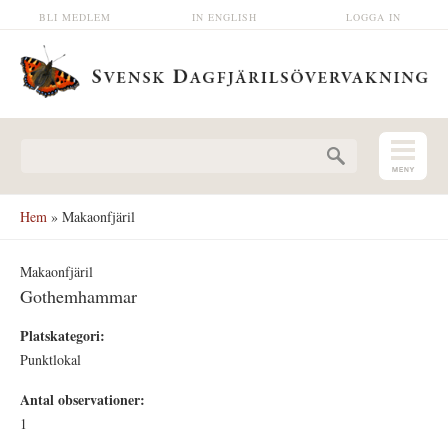
Hoppa till huvudinnehåll
BLI MEDLEM
IN ENGLISH
LOGGA IN
Sökformulär
Hem
» Makaonfjäril
Makaonfjäril
Gothemhammar
Platskategori:
Punktlokal
Antal observationer:
1