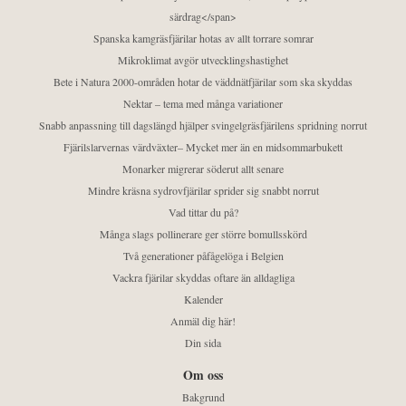
särdrag</span>
Spanska kamgräsfjärilar hotas av allt torrare somrar
Mikroklimat avgör utvecklingshastighet
Bete i Natura 2000-områden hotar de väddnätfjärilar som ska skyddas
Nektar – tema med många variationer
Snabb anpassning till dagslängd hjälper svingelgräsfjärilens spridning norrut
Fjärilslarvernas värdväxter– Mycket mer än en midsommarbukett
Monarker migrerar söderut allt senare
Mindre kräsna sydrovfjärilar sprider sig snabbt norrut
Vad tittar du på?
Många slags pollinerare ger större bomullsskörd
Två generationer påfågelöga i Belgien
Vackra fjärilar skyddas oftare än alldagliga
Kalender
Anmäl dig här!
Din sida
Om oss
Bakgrund