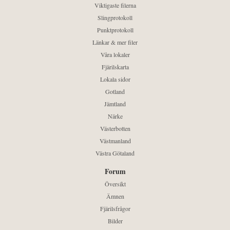
Viktigaste filerna
Slingprotokoll
Punktprotokoll
Länkar & mer filer
Våra lokaler
Fjärilskarta
Lokala sidor
Gotland
Jämtland
Närke
Västerbotten
Västmanland
Västra Götaland
Forum
Översikt
Ämnen
Fjärilsfrågor
Bilder