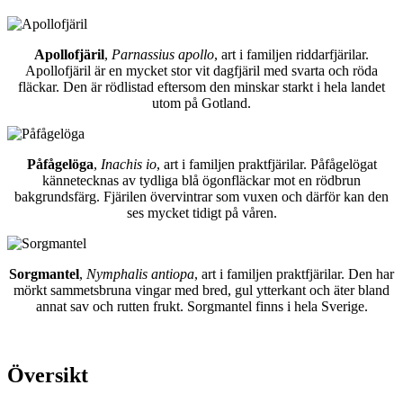
Apollofjäril
,
Parnassius apollo
, art i familjen riddarfjärilar.
Apollofjäril är en mycket stor vit dagfjäril med svarta och röda
fläckar. Den är rödlistad eftersom den minskar starkt i hela landet
utom på Gotland.
Påfågelöga
,
Inachis io
, art i familjen praktfjärilar. Påfågelögat
kännetecknas av tydliga blå ögonfläckar mot en rödbrun
bakgrundsfärg. Fjärilen övervintrar som vuxen och därför kan den
ses mycket tidigt på våren.
Sorgmantel
,
Nymphalis antiopa
, art i familjen praktfjärilar. Den har
mörkt sammetsbruna vingar med bred, gul ytterkant och äter bland
annat sav och rutten frukt. Sorgmantel finns i hela Sverige.
Översikt