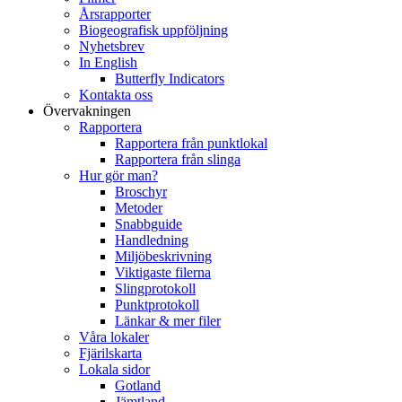
Årsrapporter
Biogeografisk uppföljning
Nyhetsbrev
In English
Butterfly Indicators
Kontakta oss
Övervakningen
Rapportera
Rapportera från punktlokal
Rapportera från slinga
Hur gör man?
Broschyr
Metoder
Snabbguide
Handledning
Miljöbeskrivning
Viktigaste filerna
Slingprotokoll
Punktprotokoll
Länkar & mer filer
Våra lokaler
Fjärilskarta
Lokala sidor
Gotland
Jämtland