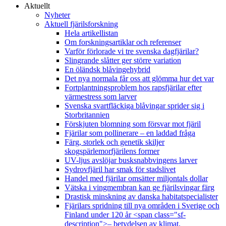
Aktuellt
Nyheter
Aktuell fjärilsforskning
Hela artikellistan
Om forskningsartiklar och referenser
Varför förlorade vi tre svenska dagfjärilar?
Slingrande slåtter ger större variation
En öländsk blåvingehybrid
Det nya normala får oss att glömma hur det var
Fortplantningsproblem hos rapsfjärilar efter
värmestress som larver
Svenska svartfläckiga blåvingar sprider sig i
Storbritannien
Förskjuten blomning som försvar mot fjäril
Fjärilar som pollinerare – en laddad fråga
Färg, storlek och genetik skiljer
skogspärlemorfjärilens former
UV-ljus avslöjar busksnabbvingens larver
Sydrovfjäril har smak för stadslivet
Handel med fjärilar omsätter miljontals dollar
Vätska i vingmembran kan ge fjärilsvingar färg
Drastisk minskning av danska habitatspecialister
Fjärilars spridning till nya områden i Sverige och
Finland under 120 år <span class="sf-
description">– betydelsen av klimat,