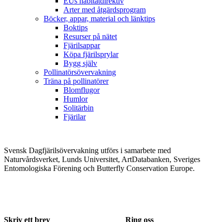
EUs habitatdirektiv
Arter med åtgärdsprogram
Böcker, appar, material och länktips
Boktips
Resurser på nätet
Fjärilsappar
Köpa fjärilsprylar
Bygg själv
Pollinatörsövervakning
Träna på pollinatörer
Blomflugor
Humlor
Solitärbin
Fjärilar
Svensk Dagfjärilsövervakning utförs i samarbete med
Naturvårdsverket, Lunds Universitet, ArtDatabanken, Sveriges
Entomologiska Förening och Butterfly Conservation Europe.
Skriv ett brev
Ring oss