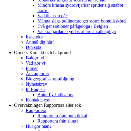
Mindre kräsna sydrovfjärilar sprider sig snabbt
norrut
Vad tittar du på?
Många slags pollinerare ger större bomullsskörd
Två generationer påfågelöga i Belgien
Vackra fjärilar skyddas oftare än alldagliga
Kalender
Anmäl dig här!
Din sida
Om oss
Kontakt och bakgrund
Bakgrund
Vad gör vi
Filmer
Årsrapporter
Biogeografisk uppföljning
Nyhetsbrev
In English
Butterfly Indicators
Kontakta oss
Övervakningen
Rapportera eller sök
Rapportera
Rapportera från punktlokal
Rapportera från slinga
Hur gör man?