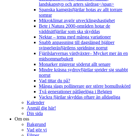
landskapstyp och arters särdrag</span>
Spanska kamgräsfjärilar hotas av allt torrare
somrar
Mikroklimat avgör utvecklingshastighet
Bete i Natura 2000-områden hotar de
väddnätfjärilar som ska skyddas
Nektar – tema med många variationer
Snabb anpassning till dagslängd hjälper
svingelgräsfjärilens spridning norrut
Fjärilslarvernas värdväxter– Mycket mer än en
midsommarbukett
Monarker migrerar söderut allt senare
Mindre kräsna sydrovfjärilar sprider sig snabbt
norrut
Vad tittar du på?
Många slags pollinerare ger större bomullsskörd
Två generationer påfågelöga i Belgien
Vackra fjärilar skyddas oftare än alldagliga
Kalender
Anmäl dig här!
Din sida
Om oss
Bakgrund
Vad gör vi
Filmer