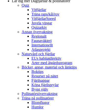
Lär dig mer
Dagfjärilar & pollinatörer
Quiz
Vitfjärilar
Träna raps/kål/rov
VitfjärilarSpeed
Juvela vingar
Quizarkiv
Annan övervakning
Regionalt
Faunaväkteri
Internationellt
Atlasprojekt
Naturvård och fjärilar
EUs habitatdirektiv
Arter med åtgärdsprogram
Böcker, appar, material och länktips
Boktips
Resurser på nätet
Fjärilsappar
Köpa fjärilsprylar
Bygg själv
Pollinatörsövervakning
Träna på pollinatörer
Blomflugor
Humlor