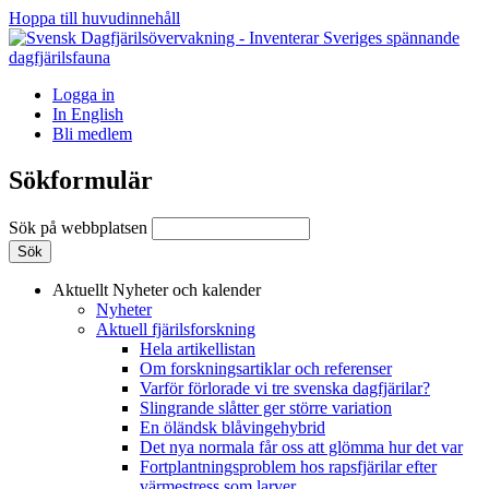
Hoppa till huvudinnehåll
Logga in
In English
Bli medlem
Sökformulär
Sök på webbplatsen
Aktuellt
Nyheter och kalender
Nyheter
Aktuell fjärilsforskning
Hela artikellistan
Om forskningsartiklar och referenser
Varför förlorade vi tre svenska dagfjärilar?
Slingrande slåtter ger större variation
En öländsk blåvingehybrid
Det nya normala får oss att glömma hur det var
Fortplantningsproblem hos rapsfjärilar efter
värmestress som larver