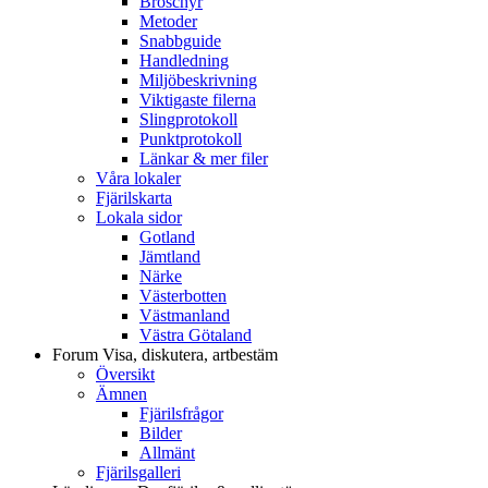
Broschyr
Metoder
Snabbguide
Handledning
Miljöbeskrivning
Viktigaste filerna
Slingprotokoll
Punktprotokoll
Länkar & mer filer
Våra lokaler
Fjärilskarta
Lokala sidor
Gotland
Jämtland
Närke
Västerbotten
Västmanland
Västra Götaland
Forum
Visa, diskutera, artbestäm
Översikt
Ämnen
Fjärilsfrågor
Bilder
Allmänt
Fjärilsgalleri