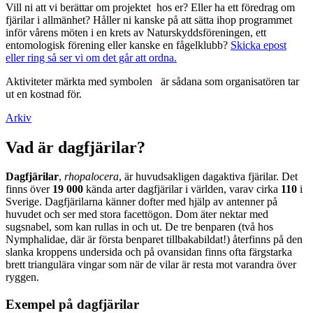
Vill ni att vi berättar om projektet hos er? Eller ha ett föredrag om
fjärilar i allmänhet? Håller ni kanske på att sätta ihop programmet
inför vårens möten i en krets av Naturskyddsföreningen, ett
entomologisk förening eller kanske en fågelklubb?
Skicka epost
eller ring så ser vi om det går att ordna.
Aktiviteter märkta med symbolen
är sådana som organisatören tar
ut en kostnad för.
Arkiv
Vad är dagfjärilar?
Dagfjärilar
,
rhopalocera
, är huvudsakligen dagaktiva fjärilar. Det
finns över
19 000
kända arter dagfjärilar i världen, varav cirka
110
i
Sverige. Dagfjärilarna känner dofter med hjälp av antenner på
huvudet och ser med stora facettögon. Dom äter nektar med
sugsnabel, som kan rullas in och ut. De tre benparen (två hos
Nymphalidae, där är första benparet tillbakabildat!) återfinns på den
slanka kroppens undersida och på ovansidan finns ofta färgstarka
brett triangulära vingar som när de vilar är resta mot varandra över
ryggen.
Exempel på dagfjärilar