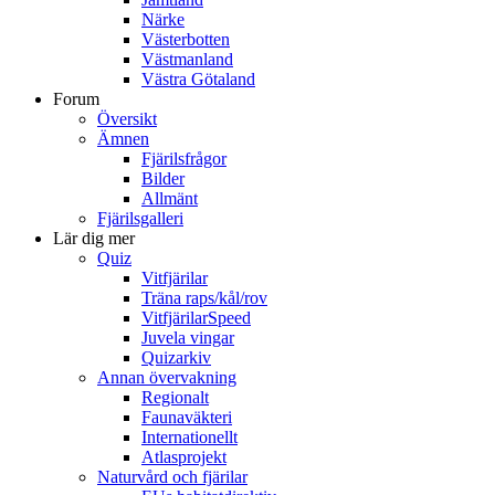
Närke
Västerbotten
Västmanland
Västra Götaland
Forum
Översikt
Ämnen
Fjärilsfrågor
Bilder
Allmänt
Fjärilsgalleri
Lär dig mer
Quiz
Vitfjärilar
Träna raps/kål/rov
VitfjärilarSpeed
Juvela vingar
Quizarkiv
Annan övervakning
Regionalt
Faunaväkteri
Internationellt
Atlasprojekt
Naturvård och fjärilar