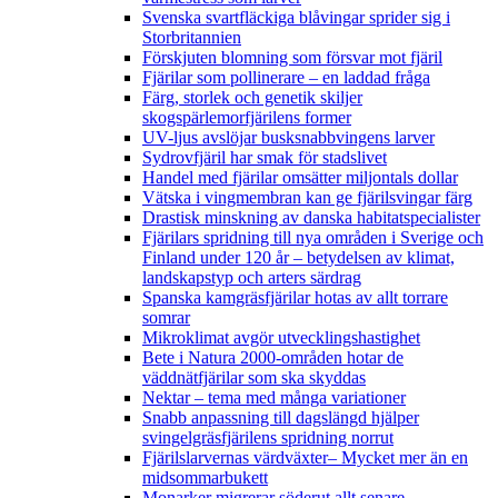
Svenska svartfläckiga blåvingar sprider sig i
Storbritannien
Förskjuten blomning som försvar mot fjäril
Fjärilar som pollinerare – en laddad fråga
Färg, storlek och genetik skiljer
skogspärlemorfjärilens former
UV-ljus avslöjar busksnabbvingens larver
Sydrovfjäril har smak för stadslivet
Handel med fjärilar omsätter miljontals dollar
Vätska i vingmembran kan ge fjärilsvingar färg
Drastisk minskning av danska habitatspecialister
Fjärilars spridning till nya områden i Sverige och
Finland under 120 år
– betydelsen av klimat,
landskapstyp och arters särdrag
Spanska kamgräsfjärilar hotas av allt torrare
somrar
Mikroklimat avgör utvecklingshastighet
Bete i Natura 2000-områden hotar de
väddnätfjärilar som ska skyddas
Nektar – tema med många variationer
Snabb anpassning till dagslängd hjälper
svingelgräsfjärilens spridning norrut
Fjärilslarvernas värdväxter– Mycket mer än en
midsommarbukett
Monarker migrerar söderut allt senare