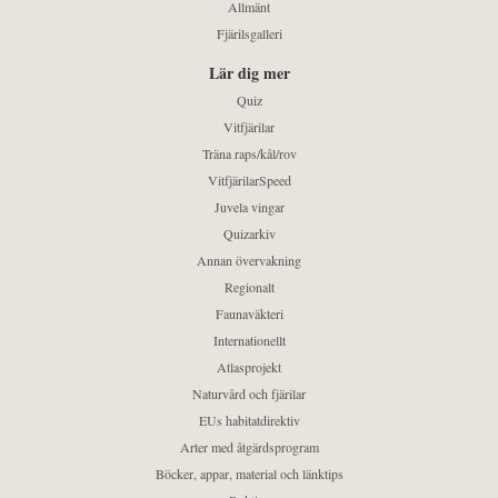
Allmänt
Fjärilsgalleri
Lär dig mer
Quiz
Vitfjärilar
Träna raps/kål/rov
VitfjärilarSpeed
Juvela vingar
Quizarkiv
Annan övervakning
Regionalt
Faunaväkteri
Internationellt
Atlasprojekt
Naturvård och fjärilar
EUs habitatdirektiv
Arter med åtgärdsprogram
Böcker, appar, material och länktips