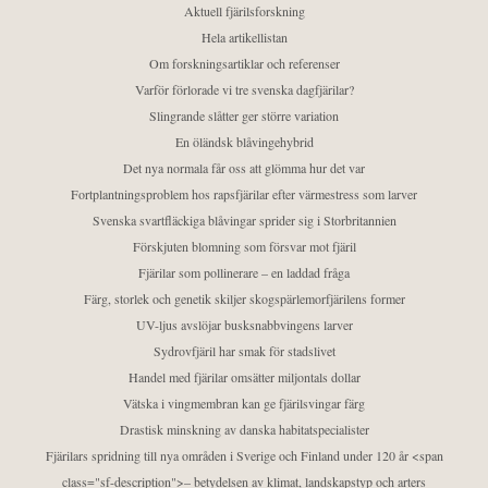
Aktuell fjärilsforskning
Hela artikellistan
Om forskningsartiklar och referenser
Varför förlorade vi tre svenska dagfjärilar?
Slingrande slåtter ger större variation
En öländsk blåvingehybrid
Det nya normala får oss att glömma hur det var
Fortplantningsproblem hos rapsfjärilar efter värmestress som larver
Svenska svartfläckiga blåvingar sprider sig i Storbritannien
Förskjuten blomning som försvar mot fjäril
Fjärilar som pollinerare – en laddad fråga
Färg, storlek och genetik skiljer skogspärlemorfjärilens former
UV-ljus avslöjar busksnabbvingens larver
Sydrovfjäril har smak för stadslivet
Handel med fjärilar omsätter miljontals dollar
Vätska i vingmembran kan ge fjärilsvingar färg
Drastisk minskning av danska habitatspecialister
Fjärilars spridning till nya områden i Sverige och Finland under 120 år <span
class="sf-description">– betydelsen av klimat, landskapstyp och arters