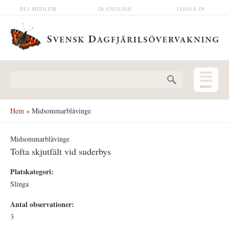
Hoppa till huvudinnehåll
BLI MEDLEM
IN ENGLISH
LOGGA IN
Sökformulär
Hem
» Midsommarblåvinge
Midsommarblåvinge
Tofta skjutfält vid suderbys
Platskategori:
Slinga
Antal observationer:
3