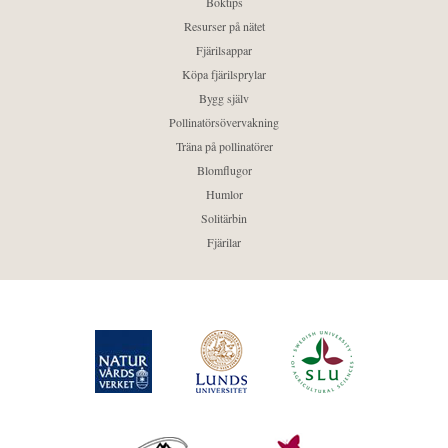
Boktips
Resurser på nätet
Fjärilsappar
Köpa fjärilsprylar
Bygg själv
Pollinatörsövervakning
Träna på pollinatörer
Blomflugor
Humlor
Solitärbin
Fjärilar