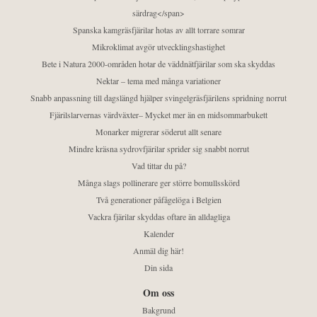
särdrag</span>
Spanska kamgräsfjärilar hotas av allt torrare somrar
Mikroklimat avgör utvecklingshastighet
Bete i Natura 2000-områden hotar de väddnätfjärilar som ska skyddas
Nektar – tema med många variationer
Snabb anpassning till dagslängd hjälper svingelgräsfjärilens spridning norrut
Fjärilslarvernas värdväxter– Mycket mer än en midsommarbukett
Monarker migrerar söderut allt senare
Mindre kräsna sydrovfjärilar sprider sig snabbt norrut
Vad tittar du på?
Många slags pollinerare ger större bomullsskörd
Två generationer påfågelöga i Belgien
Vackra fjärilar skyddas oftare än alldagliga
Kalender
Anmäl dig här!
Din sida
Om oss
Bakgrund