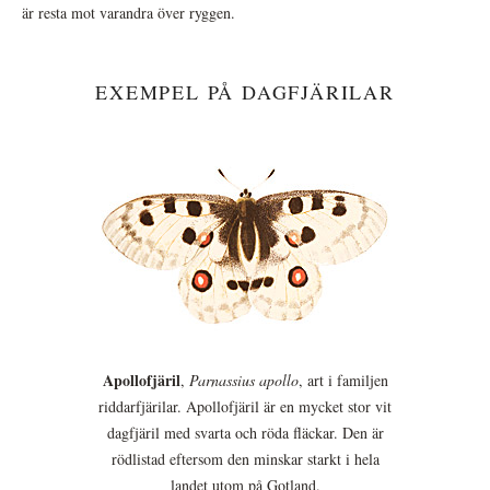
är resta mot varandra över ryggen.
EXEMPEL PÅ DAGFJÄRILAR
Apollofjäril
,
Parnassius apollo
, art i familjen
riddarfjärilar. Apollofjäril är en mycket stor vit
dagfjäril med svarta och röda fläckar. Den är
rödlistad eftersom den minskar starkt i hela
landet utom på Gotland.