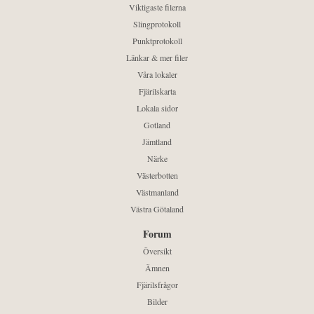
Viktigaste filerna
Slingprotokoll
Punktprotokoll
Länkar & mer filer
Våra lokaler
Fjärilskarta
Lokala sidor
Gotland
Jämtland
Närke
Västerbotten
Västmanland
Västra Götaland
Forum
Översikt
Ämnen
Fjärilsfrågor
Bilder