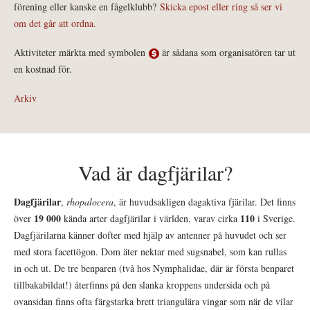
förening eller kanske en fågelklubb?
Skicka epost eller ring så ser vi
om det går att ordna.
Aktiviteter märkta med symbolen
är sådana som organisatören tar ut
en kostnad för.
Arkiv
Vad är dagfjärilar?
Dagfjärilar
,
rhopalocera
, är huvudsakligen dagaktiva fjärilar. Det finns
19 000
110
över
kända arter dagfjärilar i världen, varav cirka
i Sverige.
Dagfjärilarna känner dofter med hjälp av antenner på huvudet och ser
med stora facettögon. Dom äter nektar med sugsnabel, som kan rullas
in och ut. De tre benparen (två hos Nymphalidae, där är första benparet
tillbakabildat!) återfinns på den slanka kroppens undersida och på
ovansidan finns ofta färgstarka brett triangulära vingar som när de vilar