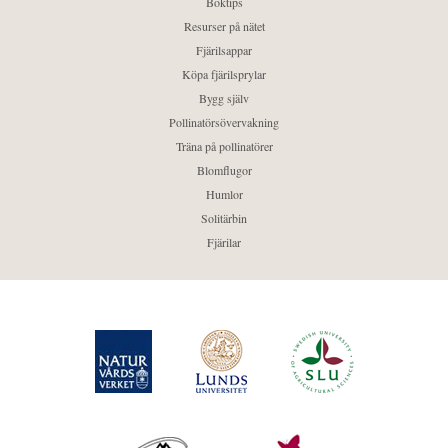
Boktips
Resurser på nätet
Fjärilsappar
Köpa fjärilsprylar
Bygg själv
Pollinatörsövervakning
Träna på pollinatörer
Blomflugor
Humlor
Solitärbin
Fjärilar