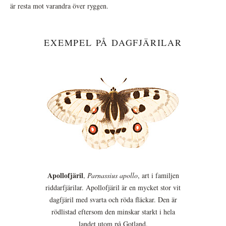
är resta mot varandra över ryggen.
EXEMPEL PÅ DAGFJÄRILAR
Apollofjäril
,
Parnassius apollo
, art i familjen
riddarfjärilar. Apollofjäril är en mycket stor vit
dagfjäril med svarta och röda fläckar. Den är
rödlistad eftersom den minskar starkt i hela
landet utom på Gotland.