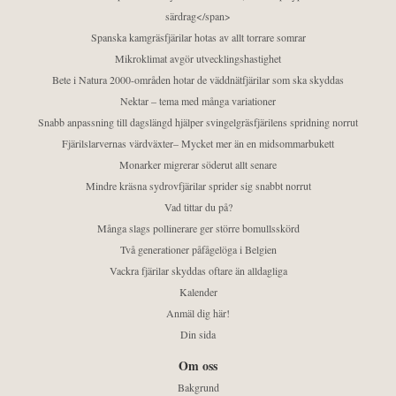
särdrag</span>
Spanska kamgräsfjärilar hotas av allt torrare somrar
Mikroklimat avgör utvecklingshastighet
Bete i Natura 2000-områden hotar de väddnätfjärilar som ska skyddas
Nektar – tema med många variationer
Snabb anpassning till dagslängd hjälper svingelgräsfjärilens spridning norrut
Fjärilslarvernas värdväxter– Mycket mer än en midsommarbukett
Monarker migrerar söderut allt senare
Mindre kräsna sydrovfjärilar sprider sig snabbt norrut
Vad tittar du på?
Många slags pollinerare ger större bomullsskörd
Två generationer påfågelöga i Belgien
Vackra fjärilar skyddas oftare än alldagliga
Kalender
Anmäl dig här!
Din sida
Om oss
Bakgrund