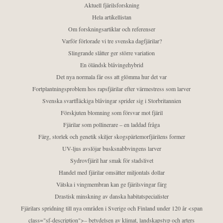
Aktuell fjärilsforskning
Hela artikellistan
Om forskningsartiklar och referenser
Varför förlorade vi tre svenska dagfjärilar?
Slingrande slåtter ger större variation
En öländsk blåvingehybrid
Det nya normala får oss att glömma hur det var
Fortplantningsproblem hos rapsfjärilar efter värmestress som larver
Svenska svartfläckiga blåvingar sprider sig i Storbritannien
Förskjuten blomning som försvar mot fjäril
Fjärilar som pollinerare – en laddad fråga
Färg, storlek och genetik skiljer skogspärlemorfjärilens former
UV-ljus avslöjar busksnabbvingens larver
Sydrovfjäril har smak för stadslivet
Handel med fjärilar omsätter miljontals dollar
Vätska i vingmembran kan ge fjärilsvingar färg
Drastisk minskning av danska habitatspecialister
Fjärilars spridning till nya områden i Sverige och Finland under 120 år <span
class="sf-description">– betydelsen av klimat, landskapstyp och arters