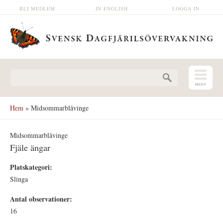
Hoppa till huvudinnehåll
BLI MEDLEM
IN ENGLISH
LOGGA IN
Sökformulär
Hem
» Midsommarblåvinge
Midsommarblåvinge
Fjäle ängar
Platskategori:
Slinga
Antal observationer:
16