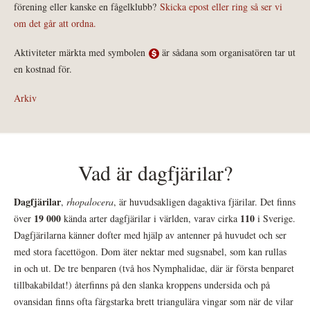
förening eller kanske en fågelklubb?
Skicka epost eller ring så ser vi
om det går att ordna.
Aktiviteter märkta med symbolen
är sådana som organisatören tar ut
en kostnad för.
Arkiv
Vad är dagfjärilar?
Dagfjärilar
,
rhopalocera
, är huvudsakligen dagaktiva fjärilar. Det finns
19 000
110
över
kända arter dagfjärilar i världen, varav cirka
i Sverige.
Dagfjärilarna känner dofter med hjälp av antenner på huvudet och ser
med stora facettögon. Dom äter nektar med sugsnabel, som kan rullas
in och ut. De tre benparen (två hos Nymphalidae, där är första benparet
tillbakabildat!) återfinns på den slanka kroppens undersida och på
ovansidan finns ofta färgstarka brett triangulära vingar som när de vilar