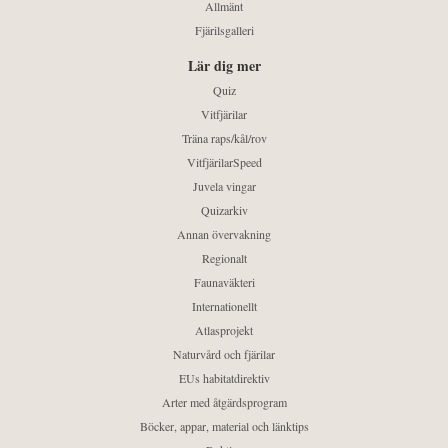
Allmänt
Fjärilsgalleri
Lär dig mer
Quiz
Vitfjärilar
Träna raps/kål/rov
VitfjärilarSpeed
Juvela vingar
Quizarkiv
Annan övervakning
Regionalt
Faunaväkteri
Internationellt
Atlasprojekt
Naturvård och fjärilar
EUs habitatdirektiv
Arter med åtgärdsprogram
Böcker, appar, material och länktips