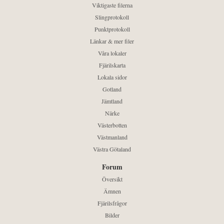
Viktigaste filerna
Slingprotokoll
Punktprotokoll
Länkar & mer filer
Våra lokaler
Fjärilskarta
Lokala sidor
Gotland
Jämtland
Närke
Västerbotten
Västmanland
Västra Götaland
Forum
Översikt
Ämnen
Fjärilsfrågor
Bilder