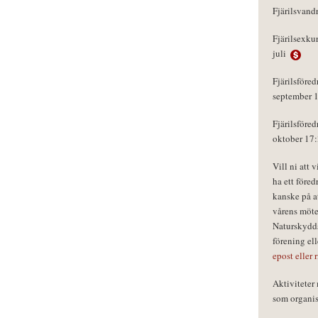
Fjärilsvand
Fjärilsexku
juli
Fjärilsföred
september 
Fjärilsföred
oktober 17
Vill ni att 
ha ett föred
kanske på a
vårens möte
Naturskydds
förening el
epost eller 
Aktivitete
som organisa