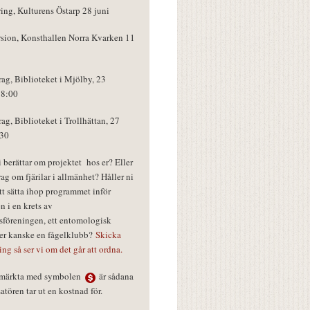
ring, Kulturens Östarp 28 juni
rsion, Konsthallen Norra Kvarken 11
rag, Biblioteket i Mjölby, 23
18:00
rag, Biblioteket i Trollhättan, 27
:30
vi berättar om projektet hos er? Eller
rag om fjärilar i allmänhet? Håller ni
tt sätta ihop programmet inför
n i en krets av
föreningen, ett entomologisk
ler kanske en fågelklubb?
Skicka
ring så ser vi om det går att ordna.
r märkta med symbolen
är sådana
tören tar ut en kostnad för.