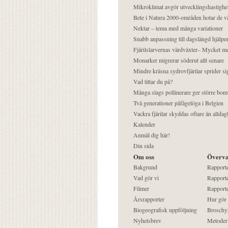
Mikroklimat avgör utvecklingshastighe
Bete i Natura 2000-områden hotar de v
Nektar – tema med många variationer
Snabb anpassning till dagslängd hjälper
Fjärilslarvernas värdväxter– Mycket 
Monarker migrerar söderut allt senare
Mindre kräsna sydrovfjärilar sprider si
Vad tittar du på?
Många slags pollinerare ger större bom
Två generationer påfågelöga i Belgien
Vackra fjärilar skyddas oftare än alldag
Kalender
Anmäl dig här!
Din sida
Om oss
Överva
Bakgrund
Rapport
Vad gör vi
Rapporte
Filmer
Rapporte
Årsrapporter
Hur gör
Biogeografisk uppföljning
Broschy
Nyhetsbrev
Metoder