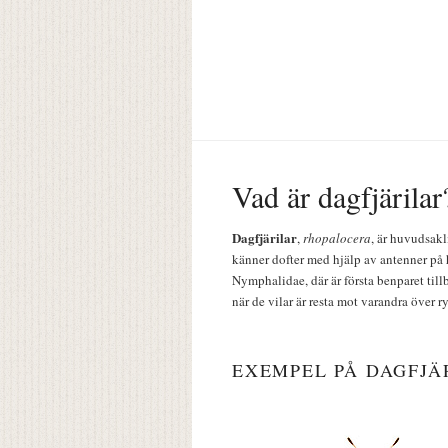
Vad är dagfjärilar
Dagfjärilar
,
rhopalocera
, är huvudsakl
känner dofter med hjälp av antenner på 
Nymphalidae, där är första benparet till
när de vilar är resta mot varandra över r
EXEMPEL PÅ DAGFJÄ