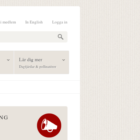
li medlem
In English
Logga in
formulär
Lär dig mer
Dagfjärilar & pollinatörer
ÅNG