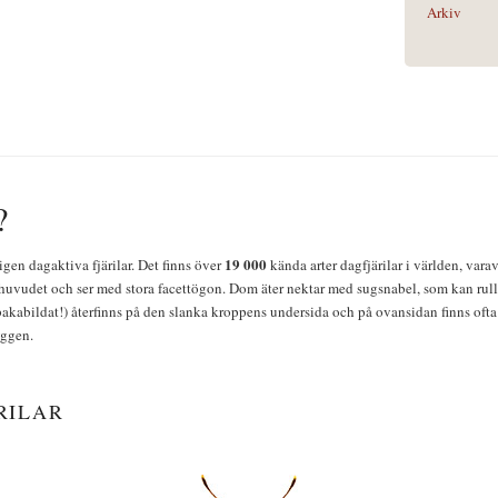
Arkiv
?
19 000
igen dagaktiva fjärilar. Det finns över
kända arter dagfjärilar i världen, vara
huvudet och ser med stora facettögon. Dom äter nektar med sugsnabel, som kan rulla
bakabildat!) återfinns på den slanka kroppens undersida och på ovansidan finns ofta 
yggen.
RILAR