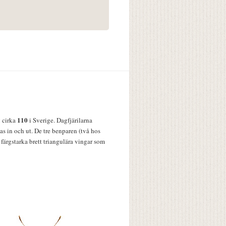
110
v cirka
i Sverige. Dagfjärilarna
s in och ut. De tre benparen (två hos
färgstarka brett triangulära vingar som