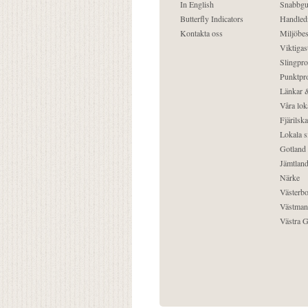
In English
Snabbgu
Butterfly Indicators
Handled
Kontakta oss
Miljöbes
Viktigast
Slingpro
Punktpro
Länkar &
Våra lok
Fjärilska
Lokala s
Gotland
Jämtlan
Närke
Västerbo
Västman
Västra G