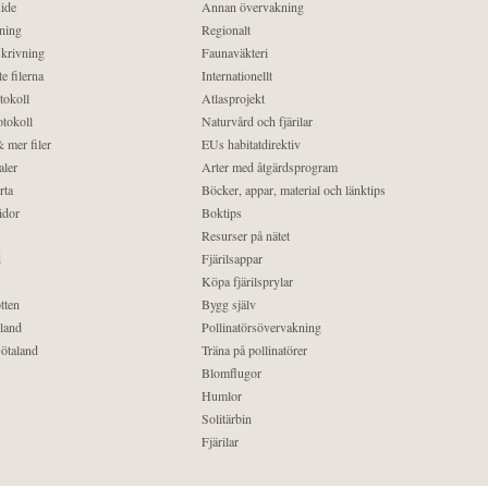
ide
Annan övervakning
ning
Regionalt
krivning
Faunaväkteri
e filerna
Internationellt
tokoll
Atlasprojekt
tokoll
Naturvård och fjärilar
 mer filer
EUs habitatdirektiv
aler
Arter med åtgärdsprogram
rta
Böcker, appar, material och länktips
idor
Boktips
Resurser på nätet
d
Fjärilsappar
Köpa fjärilsprylar
tten
Bygg själv
land
Pollinatörsövervakning
ötaland
Träna på pollinatörer
Blomflugor
Humlor
Solitärbin
Fjärilar