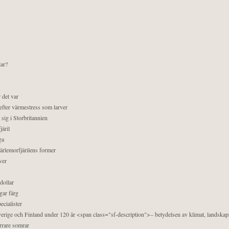
lar?
 det var
efter värmestress som larver
sig i Storbritannien
äril
ga
pärlemorfjärilens former
ver
dollar
gar färg
ecialister
 Sverige och Finland under 120 år <span class="sf-description">– betydelsen av klimat, landska
orrare somrar