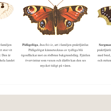
Påfågelöga
Sorgman
 i familjen
,
Inachis io
, art i familjen praktfjärilar.
t stor vit
Påfågelögat kännetecknas av tydliga blå
praktfjäri
r. Den är
ögonfläckar mot en rödbrun bakgrundsfärg. Fjärilen
med bred,
 hela landet
övervintrar som vuxen och därför kan den ses
och rutten
mycket tidigt på våren.