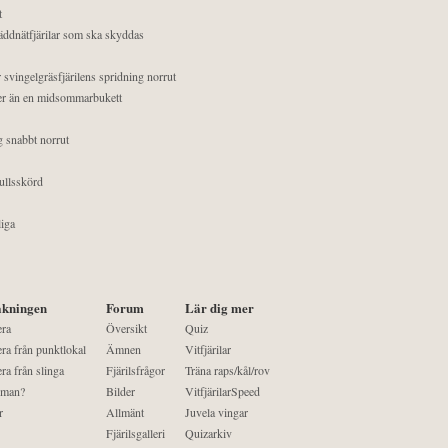
t
äddnätfjärilar som ska skyddas
 svingelgräsfjärilens spridning norrut
mer än en midsommarbukett
g snabbt norrut
ullsskörd
liga
kningen
Forum
Lär dig mer
era
Översikt
Quiz
ra från punktlokal
Ämnen
Vitfjärilar
ra från slinga
Fjärilsfrågor
Träna raps/kål/rov
 man?
Bilder
VitfjärilarSpeed
r
Allmänt
Juvela vingar
Fjärilsgalleri
Quizarkiv