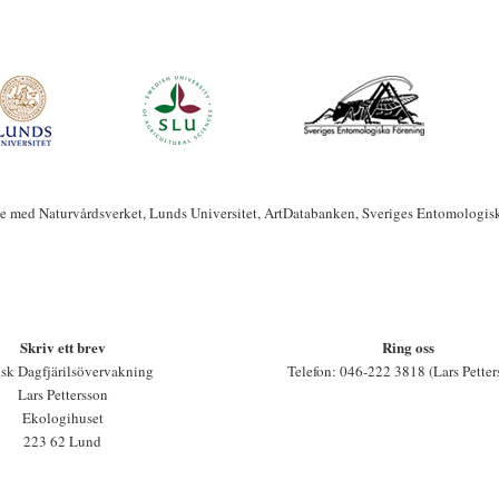
te med Naturvårdsverket, Lunds Universitet, ArtDatabanken, Sveriges Entomologis
Skriv ett brev
Ring oss
sk Dagfjärilsövervakning
Telefon: 046-222 3818 (Lars Petter
Lars Pettersson
Ekologihuset
223 62 Lund