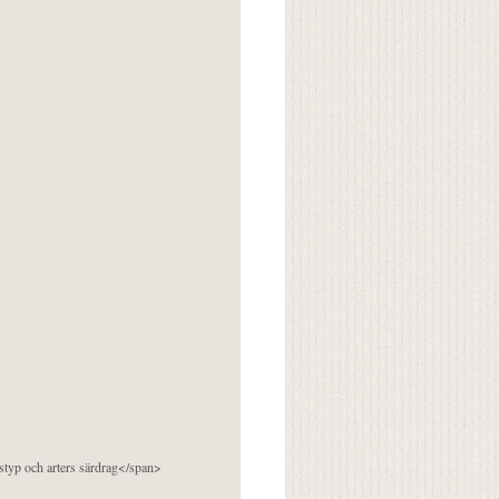
pstyp och arters särdrag</span>