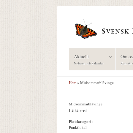
Hoppa till huvudinnehåll
Aktuellt
Om os
Nyheter och kalender
Kontakt 
Hem
» Midsommarblåvinge
Midsommarblåvinge
Läkärret
Platskategori:
Punktlokal