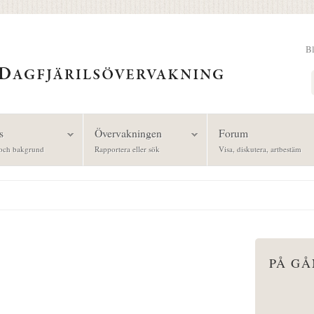
B
Sök
s
Övervakningen
Forum
och bakgrund
Rapportera eller sök
Visa, diskutera, artbestäm
PÅ G