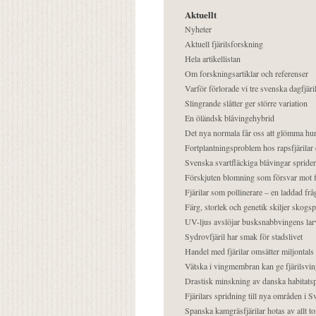
Aktuellt
Nyheter
Aktuell fjärilsforskning
Hela artikellistan
Om forskningsartiklar och referenser
Varför förlorade vi tre svenska dagfjäri
Slingrande slåtter ger större variation
En öländsk blåvingehybrid
Det nya normala får oss att glömma hur
Fortplantningsproblem hos rapsfjärilar 
Svenska svartfläckiga blåvingar sprider 
Förskjuten blomning som försvar mot fj
Fjärilar som pollinerare – en laddad frå
Färg, storlek och genetik skiljer skogs
UV-ljus avslöjar busksnabbvingens lar
Sydrovfjäril har smak för stadslivet
Handel med fjärilar omsätter miljontals 
Vätska i vingmembran kan ge fjärilsvin
Drastisk minskning av danska habitatsp
Fjärilars spridning till nya områden i
Spanska kamgräsfjärilar hotas av allt t