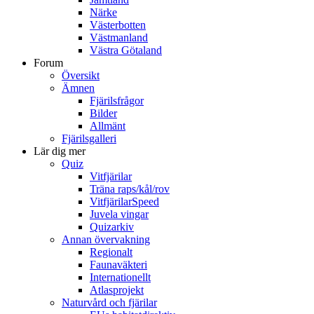
Närke
Västerbotten
Västmanland
Västra Götaland
Forum
Översikt
Ämnen
Fjärilsfrågor
Bilder
Allmänt
Fjärilsgalleri
Lär dig mer
Quiz
Vitfjärilar
Träna raps/kål/rov
VitfjärilarSpeed
Juvela vingar
Quizarkiv
Annan övervakning
Regionalt
Faunaväkteri
Internationellt
Atlasprojekt
Naturvård och fjärilar