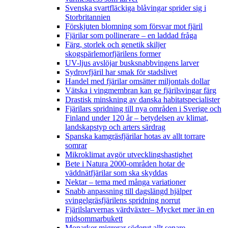
Svenska svartfläckiga blåvingar sprider sig i
Storbritannien
Förskjuten blomning som försvar mot fjäril
Fjärilar som pollinerare – en laddad fråga
Färg, storlek och genetik skiljer
skogspärlemorfjärilens former
UV-ljus avslöjar busksnabbvingens larver
Sydrovfjäril har smak för stadslivet
Handel med fjärilar omsätter miljontals dollar
Vätska i vingmembran kan ge fjärilsvingar färg
Drastisk minskning av danska habitatspecialister
Fjärilars spridning till nya områden i Sverige och
Finland under 120 år
– betydelsen av klimat,
landskapstyp och arters särdrag
Spanska kamgräsfjärilar hotas av allt torrare
somrar
Mikroklimat avgör utvecklingshastighet
Bete i Natura 2000-områden hotar de
väddnätfjärilar som ska skyddas
Nektar – tema med många variationer
Snabb anpassning till dagslängd hjälper
svingelgräsfjärilens spridning norrut
Fjärilslarvernas värdväxter– Mycket mer än en
midsommarbukett
Monarker migrerar söderut allt senare