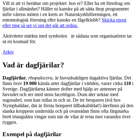
Vill ni att vi berättar om projektet hos er? Eller ha ett föredrag om
fjärilar i allmänhet? Håller ni kanske på att sätta ihop programmet
inför vårens möten i en krets av Naturskyddsföreningen, ett
entomologisk förening eller kanske en fågelklubb?
Skicka epost
eller ring så ser vi om det går att ordna.
Aktiviteter märkta med symbolen
är sådana som organisatören tar
ut en kostnad för.
Arkiv
Vad är dagfjärilar?
Dagfjärilar
,
rhopalocera
, är huvudsakligen dagaktiva fjärilar. Det
finns över
19 000
kända arter dagfjärilar i världen, varav cirka
110
i
Sverige. Dagfjärilarna känner dofter med hjälp av antenner på
huvudet och ser med stora facettögon. Dom äter nektar med
sugsnabel, som kan rullas in och ut. De tre benparen (två hos
Nymphalidae, där är första benparet tillbakabildat!) återfinns på den
slanka kroppens undersida och på ovansidan finns ofta färgstarka
brett triangulära vingar som när de vilar är resta mot varandra över
ryggen.
Exempel på dagfjärilar