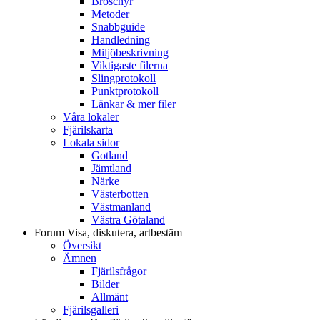
Broschyr
Metoder
Snabbguide
Handledning
Miljöbeskrivning
Viktigaste filerna
Slingprotokoll
Punktprotokoll
Länkar & mer filer
Våra lokaler
Fjärilskarta
Lokala sidor
Gotland
Jämtland
Närke
Västerbotten
Västmanland
Västra Götaland
Forum
Visa, diskutera, artbestäm
Översikt
Ämnen
Fjärilsfrågor
Bilder
Allmänt
Fjärilsgalleri