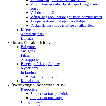
Mindre kräsna sydrovfjärilar sprider sig snabbt
norrut
Vad tittar du på?
Många slags pollinerare ger större bomullsskörd
Två generationer påfågelöga i Belgien
Vackra fjärilar skyddas oftare än alldagliga
Kalender
Anmäl dig här!
Din sida
Om oss
Kontakt och bakgrund
Bakgrund
Vad gör vi
Filmer
Årsrapporter
Biogeografisk uppföljning
Nyhetsbrev
In English
Butterfly Indicators
Kontakta oss
Övervakningen
Rapportera eller sök
Rapportera
Rapportera från punktlokal
Rapportera från slinga
Hur gör man?