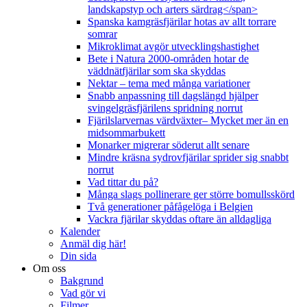
landskapstyp och arters särdrag</span>
Spanska kamgräsfjärilar hotas av allt torrare
somrar
Mikroklimat avgör utvecklingshastighet
Bete i Natura 2000-områden hotar de
väddnätfjärilar som ska skyddas
Nektar – tema med många variationer
Snabb anpassning till dagslängd hjälper
svingelgräsfjärilens spridning norrut
Fjärilslarvernas värdväxter– Mycket mer än en
midsommarbukett
Monarker migrerar söderut allt senare
Mindre kräsna sydrovfjärilar sprider sig snabbt
norrut
Vad tittar du på?
Många slags pollinerare ger större bomullsskörd
Två generationer påfågelöga i Belgien
Vackra fjärilar skyddas oftare än alldagliga
Kalender
Anmäl dig här!
Din sida
Om oss
Bakgrund
Vad gör vi
Filmer