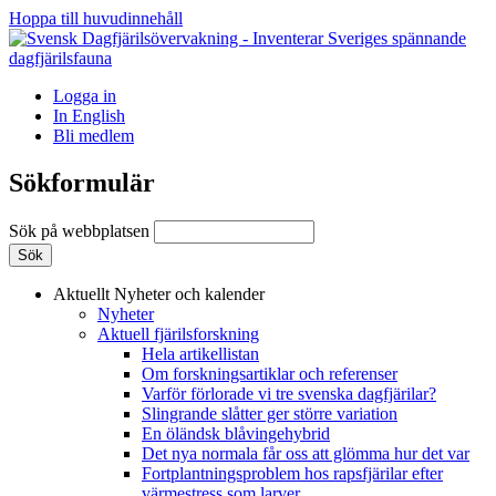
Hoppa till huvudinnehåll
Logga in
In English
Bli medlem
Sökformulär
Sök på webbplatsen
Aktuellt
Nyheter och kalender
Nyheter
Aktuell fjärilsforskning
Hela artikellistan
Om forskningsartiklar och referenser
Varför förlorade vi tre svenska dagfjärilar?
Slingrande slåtter ger större variation
En öländsk blåvingehybrid
Det nya normala får oss att glömma hur det var
Fortplantningsproblem hos rapsfjärilar efter
värmestress som larver