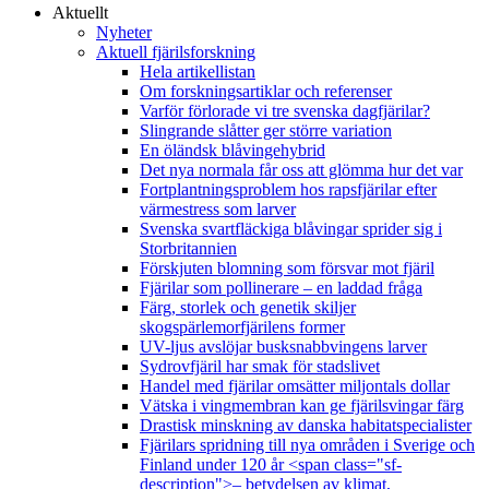
Aktuellt
Nyheter
Aktuell fjärilsforskning
Hela artikellistan
Om forskningsartiklar och referenser
Varför förlorade vi tre svenska dagfjärilar?
Slingrande slåtter ger större variation
En öländsk blåvingehybrid
Det nya normala får oss att glömma hur det var
Fortplantningsproblem hos rapsfjärilar efter
värmestress som larver
Svenska svartfläckiga blåvingar sprider sig i
Storbritannien
Förskjuten blomning som försvar mot fjäril
Fjärilar som pollinerare – en laddad fråga
Färg, storlek och genetik skiljer
skogspärlemorfjärilens former
UV-ljus avslöjar busksnabbvingens larver
Sydrovfjäril har smak för stadslivet
Handel med fjärilar omsätter miljontals dollar
Vätska i vingmembran kan ge fjärilsvingar färg
Drastisk minskning av danska habitatspecialister
Fjärilars spridning till nya områden i Sverige och
Finland under 120 år <span class="sf-
description">– betydelsen av klimat,