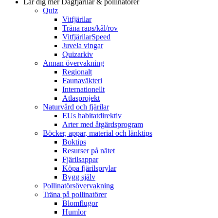
Lär dig mer
Dagfjärilar & pollinatörer
Quiz
Vitfjärilar
Träna raps/kål/rov
VitfjärilarSpeed
Juvela vingar
Quizarkiv
Annan övervakning
Regionalt
Faunaväkteri
Internationellt
Atlasprojekt
Naturvård och fjärilar
EUs habitatdirektiv
Arter med åtgärdsprogram
Böcker, appar, material och länktips
Boktips
Resurser på nätet
Fjärilsappar
Köpa fjärilsprylar
Bygg själv
Pollinatörsövervakning
Träna på pollinatörer
Blomflugor
Humlor