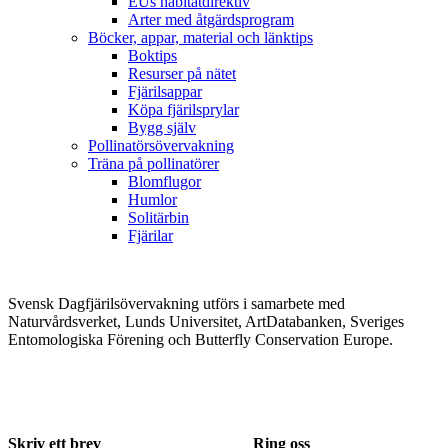
EUs habitatdirektiv
Arter med åtgärdsprogram
Böcker, appar, material och länktips
Boktips
Resurser på nätet
Fjärilsappar
Köpa fjärilsprylar
Bygg själv
Pollinatörsövervakning
Träna på pollinatörer
Blomflugor
Humlor
Solitärbin
Fjärilar
Svensk Dagfjärilsövervakning utförs i samarbete med
Naturvårdsverket, Lunds Universitet, ArtDatabanken, Sveriges
Entomologiska Förening och Butterfly Conservation Europe.
Skriv ett brev
Ring oss