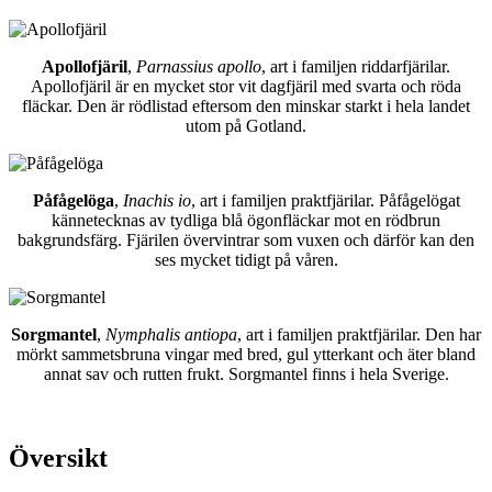
Apollofjäril
,
Parnassius apollo
, art i familjen riddarfjärilar.
Apollofjäril är en mycket stor vit dagfjäril med svarta och röda
fläckar. Den är rödlistad eftersom den minskar starkt i hela landet
utom på Gotland.
Påfågelöga
,
Inachis io
, art i familjen praktfjärilar. Påfågelögat
kännetecknas av tydliga blå ögonfläckar mot en rödbrun
bakgrundsfärg. Fjärilen övervintrar som vuxen och därför kan den
ses mycket tidigt på våren.
Sorgmantel
,
Nymphalis antiopa
, art i familjen praktfjärilar. Den har
mörkt sammetsbruna vingar med bred, gul ytterkant och äter bland
annat sav och rutten frukt. Sorgmantel finns i hela Sverige.
Översikt