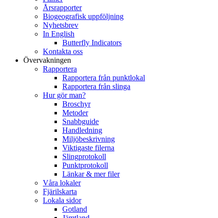
Årsrapporter
Biogeografisk uppföljning
Nyhetsbrev
In English
Butterfly Indicators
Kontakta oss
Övervakningen
Rapportera
Rapportera från punktlokal
Rapportera från slinga
Hur gör man?
Broschyr
Metoder
Snabbguide
Handledning
Miljöbeskrivning
Viktigaste filerna
Slingprotokoll
Punktprotokoll
Länkar & mer filer
Våra lokaler
Fjärilskarta
Lokala sidor
Gotland
Jämtland