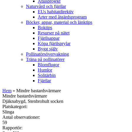
Atlasprojekt
Naturvård och fjärilar
EUs habitatdirektiv
Arter med åtgärdsprogram
Böcker, appar, material och länktips
Boktips
Resurser på nätet
Fjärilsappar
Köpa fjärilsprylar
Bygg själv
Pollinatörsövervakning
Träna på pollinatörer
Blomflugor
Humlor
Solitärbin
Fjärilar
Hem
» Mindre bastardsvärmare
Mindre bastardsvärmare
Djäknabygd, Stenbrohult socken
Platskategori:
Slinga
Antal observationer:
59
Rapportör: