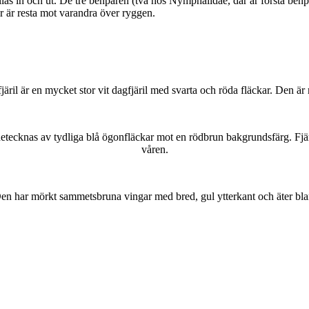
as in och ut. De tre benparen (två hos Nymphalidae, där är första benpa
ar är resta mot varandra över ryggen.
lofjäril är en mycket stor vit dagfjäril med svarta och röda fläckar. Den 
kännetecknas av tydliga blå ögonfläckar mot en rödbrun bakgrundsfärg. Fj
våren.
r. Den har mörkt sammetsbruna vingar med bred, gul ytterkant och äter bla