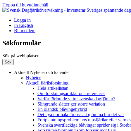
Hoppa till huvudinnehåll
Logga in
In English
Bli medlem
Sökformulär
Sök på webbplatsen
Aktuellt
Nyheter och kalender
Nyheter
Aktuell fjärilsforskning
Hela artikellistan
Om forskningsartiklar och referenser
Varför förlorade vi tre svenska dagfjärilar?
Slingrande slåtter ger större variation
En öländsk blåvingehybrid
Det nya normala får oss att glömma hur det var
Fortplantningsproblem hos rapsfjärilar efter värmes
Svenska svartfläckiga blåvingar sprider sig i Storb
Förskjuten blomning som försvar mot fjäril