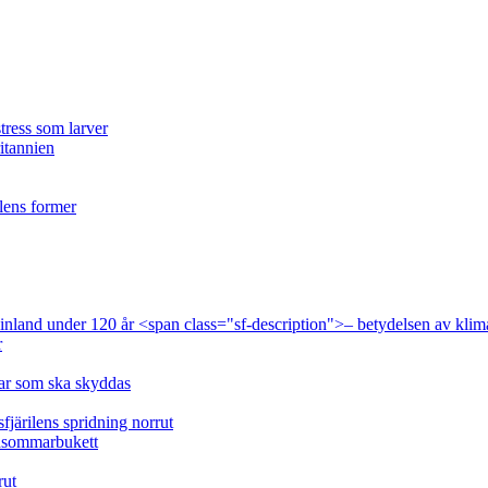
tress som larver
ritannien
ilens former
 Finland under 120 år <span class="sf-description">– betydelsen av klim
r
lar som ska skyddas
fjärilens spridning norrut
idsommarbukett
rut