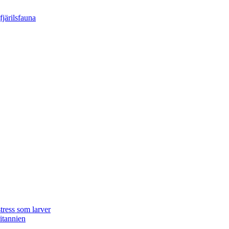
tress som larver
ritannien