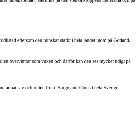
ret tillbakabildat!) återfinns på den slanka kroppens undersida och på
är rödlistad eftersom den minskar starkt i hela landet utom på Gotland.
ärilen övervintrar som vuxen och därför kan den ses mycket tidigt på
nd annat sav och rutten frukt. Sorgmantel finns i hela Sverige.