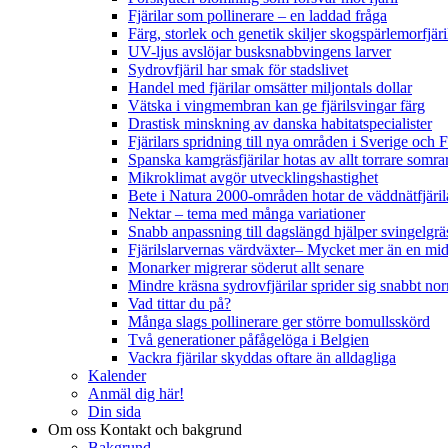
Fjärilar som pollinerare – en laddad fråga
Färg, storlek och genetik skiljer skogspärlemorfjär
UV-ljus avslöjar busksnabbvingens larver
Sydrovfjäril har smak för stadslivet
Handel med fjärilar omsätter miljontals dollar
Vätska i vingmembran kan ge fjärilsvingar färg
Drastisk minskning av danska habitatspecialister
Fjärilars spridning till nya områden i Sverige och
Spanska kamgräsfjärilar hotas av allt torrare somra
Mikroklimat avgör utvecklingshastighet
Bete i Natura 2000-områden hotar de väddnätfjäri
Nektar – tema med många variationer
Snabb anpassning till dagslängd hjälper svingelgräs
Fjärilslarvernas värdväxter– Mycket mer än en m
Monarker migrerar söderut allt senare
Mindre kräsna sydrovfjärilar sprider sig snabbt nor
Vad tittar du på?
Många slags pollinerare ger större bomullsskörd
Två generationer påfågelöga i Belgien
Vackra fjärilar skyddas oftare än alldagliga
Kalender
Anmäl dig här!
Din sida
Om oss
Kontakt och bakgrund
Bakgrund