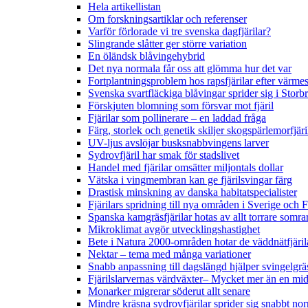
Hela artikellistan
Om forskningsartiklar och referenser
Varför förlorade vi tre svenska dagfjärilar?
Slingrande slåtter ger större variation
En öländsk blåvingehybrid
Det nya normala får oss att glömma hur det var
Fortplantningsproblem hos rapsfjärilar efter värmes
Svenska svartfläckiga blåvingar sprider sig i Storb
Förskjuten blomning som försvar mot fjäril
Fjärilar som pollinerare – en laddad fråga
Färg, storlek och genetik skiljer skogspärlemorfjär
UV-ljus avslöjar busksnabbvingens larver
Sydrovfjäril har smak för stadslivet
Handel med fjärilar omsätter miljontals dollar
Vätska i vingmembran kan ge fjärilsvingar färg
Drastisk minskning av danska habitatspecialister
Fjärilars spridning till nya områden i Sverige och
Spanska kamgräsfjärilar hotas av allt torrare somra
Mikroklimat avgör utvecklingshastighet
Bete i Natura 2000-områden hotar de väddnätfjäri
Nektar – tema med många variationer
Snabb anpassning till dagslängd hjälper svingelgräs
Fjärilslarvernas värdväxter– Mycket mer än en m
Monarker migrerar söderut allt senare
Mindre kräsna sydrovfjärilar sprider sig snabbt nor