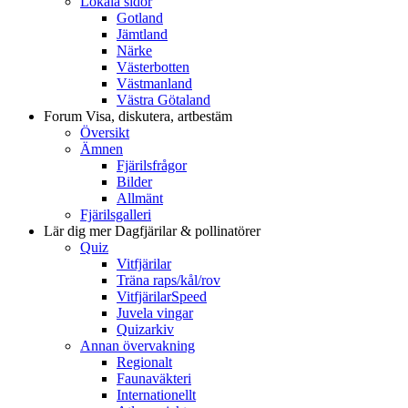
Lokala sidor
Gotland
Jämtland
Närke
Västerbotten
Västmanland
Västra Götaland
Forum
Visa, diskutera, artbestäm
Översikt
Ämnen
Fjärilsfrågor
Bilder
Allmänt
Fjärilsgalleri
Lär dig mer
Dagfjärilar & pollinatörer
Quiz
Vitfjärilar
Träna raps/kål/rov
VitfjärilarSpeed
Juvela vingar
Quizarkiv
Annan övervakning
Regionalt
Faunaväkteri
Internationellt