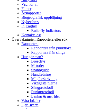
Vad gör vi
Filmer
Årsrapporter
Biogeografisk uppföljning
Nyhetsbrev
In English
Butterfly Indicators
Kontakta oss
Övervakningen
Rapportera eller sök
Rapportera
Rapportera från punktlokal
Rapportera från slinga
Hur gör man?
Broschyr
Metoder
Snabbguide
Handledning
Miljöbeskrivning
Viktigaste filerna
Slingprotokoll
Punktprotokoll
Länkar & mer filer
Våra lokaler
Fjärilskarta