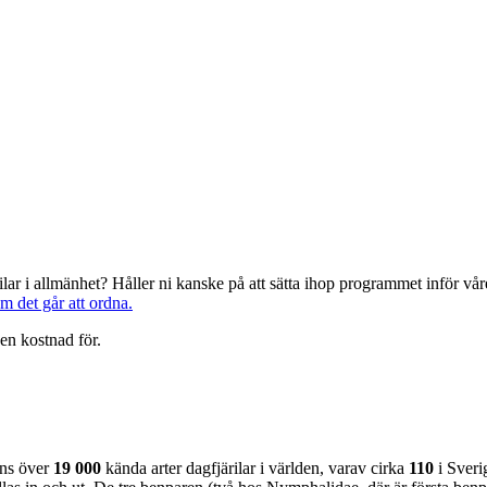
järilar i allmänhet? Håller ni kanske på att sätta ihop programmet inför 
om det går att ordna.
en kostnad för.
nns över
19 000
kända arter dagfjärilar i världen, varav cirka
110
i Sveri