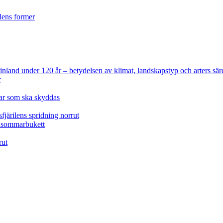
ilens former
 Finland under 120 år
– betydelsen av klimat, landskapstyp och arters sär
r
lar som ska skyddas
fjärilens spridning norrut
idsommarbukett
rut