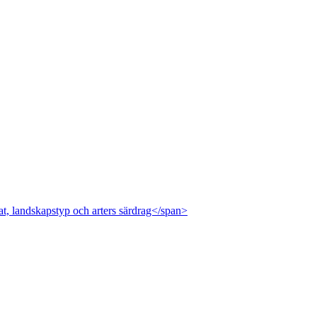
at, landskapstyp och arters särdrag</span>