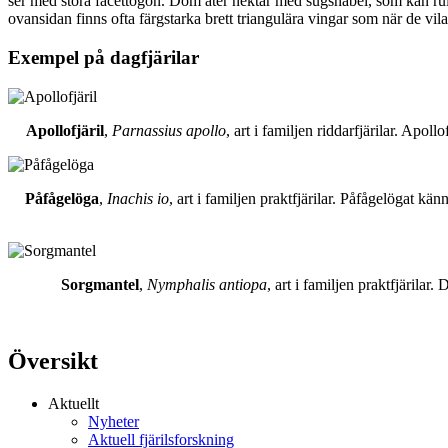
ser med stora facettögon. Dom äter nektar med sugsnabel, som kan rull
ovansidan finns ofta färgstarka brett triangulära vingar som när de vil
Exempel på dagfjärilar
Apollofjäril
,
Parnassius apollo
, art i familjen riddarfjärilar. Apol
Påfågelöga
,
Inachis io
, art i familjen praktfjärilar. Påfågelögat 
Sorgmantel
,
Nymphalis antiopa
, art i familjen praktfjärila
Översikt
Aktuellt
Nyheter
Aktuell fjärilsforskning