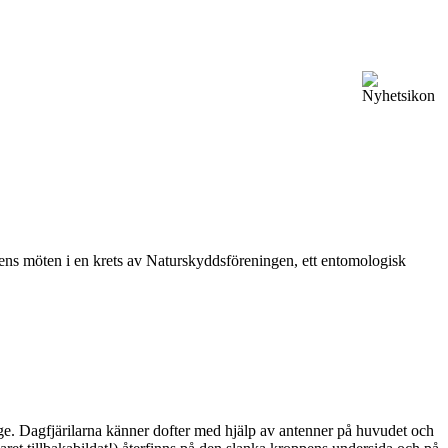
vårens möten i en krets av Naturskyddsföreningen, ett entomologisk
ge. Dagfjärilarna känner dofter med hjälp av antenner på huvudet och