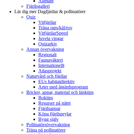
Allmänt
Fjärilsgalleri
Lär dig mer
Dagfjärilar & pollinatörer
Quiz
Vitfjärilar
Träna raps/kål/rov
VitfjärilarSpeed
Juvela vingar
Quizarkiv
Annan övervakning
Regionalt
Faunaväkteri
Internationellt
Atlasprojekt
Naturvård och fjärilar
EUs habitatdirektiv
Arter med åtgärdsprogram
Böcker, appar, material och länktips
Boktips
Resurser på nätet
Fjärilsappar
Köpa fjärilsprylar
Bygg själv
Pollinatörsövervakning
Träna på pollinatörer