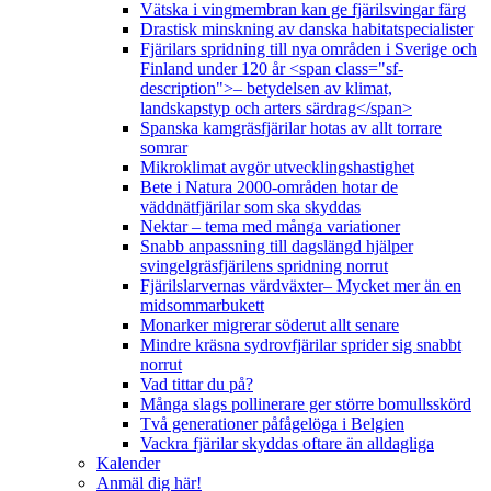
Vätska i vingmembran kan ge fjärilsvingar färg
Drastisk minskning av danska habitatspecialister
Fjärilars spridning till nya områden i Sverige och
Finland under 120 år <span class="sf-
description">– betydelsen av klimat,
landskapstyp och arters särdrag</span>
Spanska kamgräsfjärilar hotas av allt torrare
somrar
Mikroklimat avgör utvecklingshastighet
Bete i Natura 2000-områden hotar de
väddnätfjärilar som ska skyddas
Nektar – tema med många variationer
Snabb anpassning till dagslängd hjälper
svingelgräsfjärilens spridning norrut
Fjärilslarvernas värdväxter– Mycket mer än en
midsommarbukett
Monarker migrerar söderut allt senare
Mindre kräsna sydrovfjärilar sprider sig snabbt
norrut
Vad tittar du på?
Många slags pollinerare ger större bomullsskörd
Två generationer påfågelöga i Belgien
Vackra fjärilar skyddas oftare än alldagliga
Kalender
Anmäl dig här!