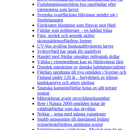
Fortplantningsproblem hos rapsfjärilar efter
värmestress som larver
Svenska svartfläckiga blåvingar sprider sig i
Storbritannien
Förskjuten blomning som försvar mot fjäril
Fjärilar som pollinerare – en laddad fråga
Färg, storlek och genetik skiljer
skogspärlemorfjärilens former
UV-ljus avslöjar busksnabbvingens larver
Sydrovfjäril har smak för stadslivet
Handel med fjärilar omsätter miljontals dollar
Vätska i vingmembran kan ge fjärilsvingar färg
Drastisk minskning av danska habitatspecialister
Fjärilars spridning till nya områden i Sverige och
Finland under 120 år
– betydelsen av klimat,
landskapstyp och arters särdrag
Spanska kamgräsfjärilar hotas av allt torrare
somrar
Mikroklimat avgör utvecklingshastighet
Bete i Natura 2000-områden hotar de
väddnätfjärilar som ska skyddas
Nektar – tema med många variationer
Snabb anpassning till dagslängd hjälper
svingelgräsfjärilens spridning norrut
Fjärilslarvernas värdväxter– Mycket mer än en