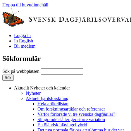
Hoppa till huvudinnehåll
Logga in
In English
Bli medlem
Sökformulär
Sök på webbplatsen
Aktuellt
Nyheter och kalender
Nyheter
Aktuell fjärilsforskning
Hela artikellistan
Om forskningsartiklar och referenser
Varför förlorade vi tre svenska dagfjärilar?
Slingrande slåtter ger större variation
En öländsk blåvingehybrid
Det nya normala får oss att glömma hur det var