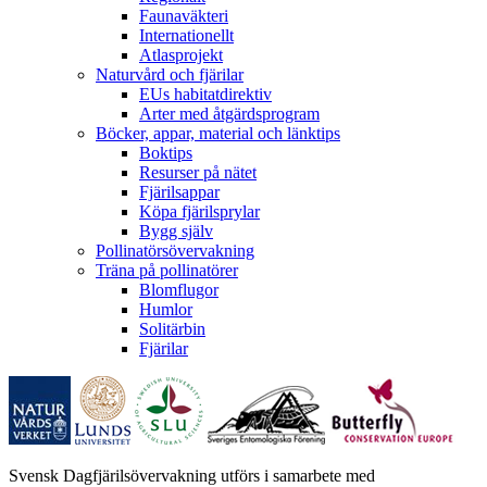
Faunaväkteri
Internationellt
Atlasprojekt
Naturvård och fjärilar
EUs habitatdirektiv
Arter med åtgärdsprogram
Böcker, appar, material och länktips
Boktips
Resurser på nätet
Fjärilsappar
Köpa fjärilsprylar
Bygg själv
Pollinatörsövervakning
Träna på pollinatörer
Blomflugor
Humlor
Solitärbin
Fjärilar
Svensk Dagfjärilsövervakning utförs i samarbete med