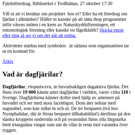
Fjärilsföredrag, Biblioteket i Trollhättan, 27 oktober 17:30
Vill ni att vi berättar om projektet hos er? Eller ha ett föredrag om
fjärilar i allmänhet? Håller ni kanske på att sätta ihop programmet
inför vårens möten i en krets av Naturskyddsföreningen, ett
entomologisk förening eller kanske en fågelklubb?
Skicka epost
eller ring så ser vi om det går att ordna.
Aktiviteter märkta med symbolen
är sådana som organisatören tar
ut en kostnad för.
Arkiv
Vad är dagfjärilar?
Dagfjärilar
,
rhopalocera
, är huvudsakligen dagaktiva fjärilar. Det
finns över
19 000
kända arter dagfjärilar i världen, varav cirka
110
i
Sverige. Dagfjärilarna känner dofter med hjälp av antenner på
huvudet och ser med stora facettögon. Dom äter nektar med
sugsnabel, som kan rullas in och ut. De tre benparen (två hos
Nymphalidae, där är första benparet tillbakabildat!) återfinns på den
slanka kroppens undersida och på ovansidan finns ofta färgstarka
brett triangulära vingar som när de vilar är resta mot varandra över
ryggen.