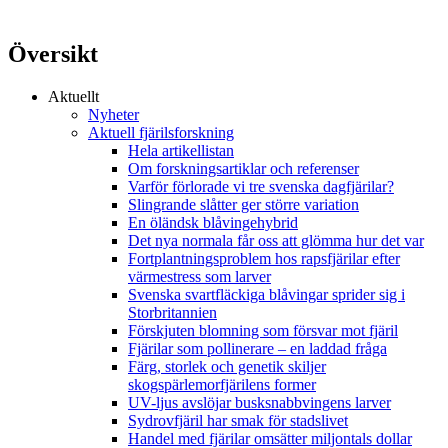
Översikt
Aktuellt
Nyheter
Aktuell fjärilsforskning
Hela artikellistan
Om forskningsartiklar och referenser
Varför förlorade vi tre svenska dagfjärilar?
Slingrande slåtter ger större variation
En öländsk blåvingehybrid
Det nya normala får oss att glömma hur det var
Fortplantningsproblem hos rapsfjärilar efter
värmestress som larver
Svenska svartfläckiga blåvingar sprider sig i
Storbritannien
Förskjuten blomning som försvar mot fjäril
Fjärilar som pollinerare – en laddad fråga
Färg, storlek och genetik skiljer
skogspärlemorfjärilens former
UV-ljus avslöjar busksnabbvingens larver
Sydrovfjäril har smak för stadslivet
Handel med fjärilar omsätter miljontals dollar