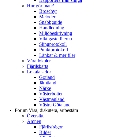
Rapportera från slinga
Hur gör man?
Broschyr
Metoder
Snabbguide
Handledning
Miljöbeskrivning
Viktigaste filerna
Slingprotokoll
Punktprotokoll
Länkar & mer filer
Våra lokaler
Fjärilskarta
Lokala sidor
Gotland
Jämtland
Närke
Västerbotten
Västmanland
Västra Götaland
Forum
Visa, diskutera, artbestäm
Översikt
Ämnen
Fjärilsfrågor
Bilder