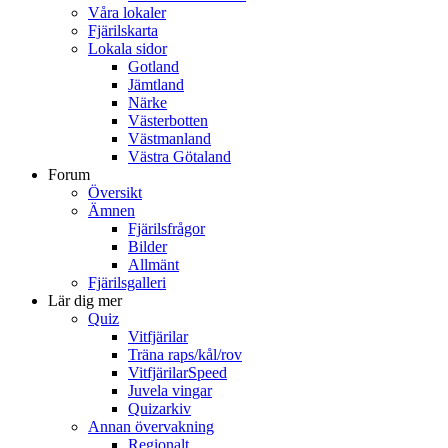
Våra lokaler
Fjärilskarta
Lokala sidor
Gotland
Jämtland
Närke
Västerbotten
Västmanland
Västra Götaland
Forum
Översikt
Ämnen
Fjärilsfrågor
Bilder
Allmänt
Fjärilsgalleri
Lär dig mer
Quiz
Vitfjärilar
Träna raps/kål/rov
VitfjärilarSpeed
Juvela vingar
Quizarkiv
Annan övervakning
Regionalt