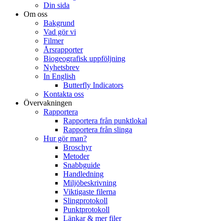
Din sida
Om oss
Bakgrund
Vad gör vi
Filmer
Årsrapporter
Biogeografisk uppföljning
Nyhetsbrev
In English
Butterfly Indicators
Kontakta oss
Övervakningen
Rapportera
Rapportera från punktlokal
Rapportera från slinga
Hur gör man?
Broschyr
Metoder
Snabbguide
Handledning
Miljöbeskrivning
Viktigaste filerna
Slingprotokoll
Punktprotokoll
Länkar & mer filer