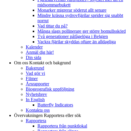
midsommarbukett
Monarker migrerar söderut allt senare
Mindre kräsna sydrovfjärilar sprider sig snabbt
norrut
Vad tittar du på?
Många slags pollinerare ger större bomullsskörd
Två generationer påfågelöga i Belgien
Vackra fjärilar skyddas oftare än alldagliga
Kalender
Anmäl dig här!
Din sida
Om oss
Kontakt och bakgrund
Bakgrund
Vad gör vi
Filmer
Årsrapporter
Biogeografisk uppföljning
Nyhetsbrev
In English
Butterfly Indicators
Kontakta oss
Övervakningen
Rapportera eller sök
Rapportera
Rapportera från punktlokal