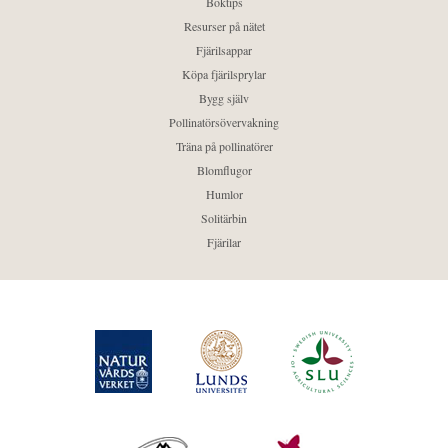
Boktips
Resurser på nätet
Fjärilsappar
Köpa fjärilsprylar
Bygg själv
Pollinatörsövervakning
Träna på pollinatörer
Blomflugor
Humlor
Solitärbin
Fjärilar