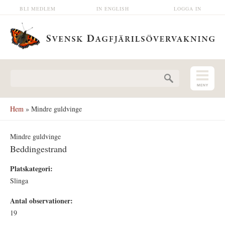
Hoppa till huvudinnehåll
BLI MEDLEM
IN ENGLISH
LOGGA IN
Sökformulär
Hem
» Mindre guldvinge
Mindre guldvinge
Beddingestrand
Platskategori:
Slinga
Antal observationer:
19