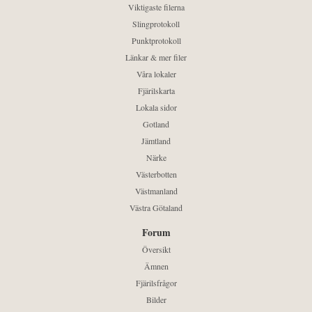
Viktigaste filerna
Slingprotokoll
Punktprotokoll
Länkar & mer filer
Våra lokaler
Fjärilskarta
Lokala sidor
Gotland
Jämtland
Närke
Västerbotten
Västmanland
Västra Götaland
Forum
Översikt
Ämnen
Fjärilsfrågor
Bilder