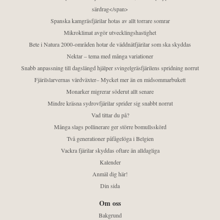
särdrag</span>
Spanska kamgräsfjärilar hotas av allt torrare somrar
Mikroklimat avgör utvecklingshastighet
Bete i Natura 2000-områden hotar de väddnätfjärilar som ska skyddas
Nektar – tema med många variationer
Snabb anpassning till dagslängd hjälper svingelgräsfjärilens spridning norrut
Fjärilslarvernas värdväxter– Mycket mer än en midsommarbukett
Monarker migrerar söderut allt senare
Mindre kräsna sydrovfjärilar sprider sig snabbt norrut
Vad tittar du på?
Många slags pollinerare ger större bomullsskörd
Två generationer påfågelöga i Belgien
Vackra fjärilar skyddas oftare än alldagliga
Kalender
Anmäl dig här!
Din sida
Om oss
Bakgrund