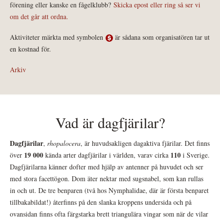
förening eller kanske en fågelklubb?
Skicka epost eller ring så ser vi
om det går att ordna.
Aktiviteter märkta med symbolen
är sådana som organisatören tar ut
en kostnad för.
Arkiv
Vad är dagfjärilar?
Dagfjärilar
,
rhopalocera
, är huvudsakligen dagaktiva fjärilar. Det finns
19 000
110
över
kända arter dagfjärilar i världen, varav cirka
i Sverige.
Dagfjärilarna känner dofter med hjälp av antenner på huvudet och ser
med stora facettögon. Dom äter nektar med sugsnabel, som kan rullas
in och ut. De tre benparen (två hos Nymphalidae, där är första benparet
tillbakabildat!) återfinns på den slanka kroppens undersida och på
ovansidan finns ofta färgstarka brett triangulära vingar som när de vilar