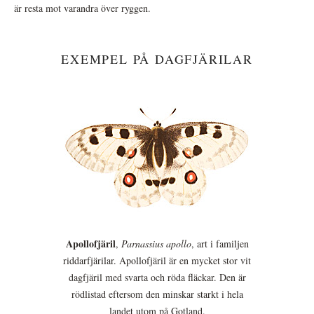
är resta mot varandra över ryggen.
EXEMPEL PÅ DAGFJÄRILAR
Apollofjäril
,
Parnassius apollo
, art i familjen
riddarfjärilar. Apollofjäril är en mycket stor vit
dagfjäril med svarta och röda fläckar. Den är
rödlistad eftersom den minskar starkt i hela
landet utom på Gotland.