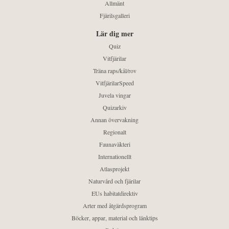
Allmänt
Fjärilsgalleri
Lär dig mer
Quiz
Vitfjärilar
Träna raps/kål/rov
VitfjärilarSpeed
Juvela vingar
Quizarkiv
Annan övervakning
Regionalt
Faunaväkteri
Internationellt
Atlasprojekt
Naturvård och fjärilar
EUs habitatdirektiv
Arter med åtgärdsprogram
Böcker, appar, material och länktips