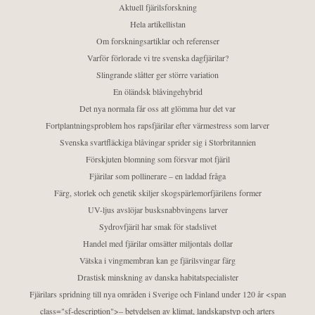
Aktuell fjärilsforskning
Hela artikellistan
Om forskningsartiklar och referenser
Varför förlorade vi tre svenska dagfjärilar?
Slingrande slåtter ger större variation
En öländsk blåvingehybrid
Det nya normala får oss att glömma hur det var
Fortplantningsproblem hos rapsfjärilar efter värmestress som larver
Svenska svartfläckiga blåvingar sprider sig i Storbritannien
Förskjuten blomning som försvar mot fjäril
Fjärilar som pollinerare – en laddad fråga
Färg, storlek och genetik skiljer skogspärlemorfjärilens former
UV-ljus avslöjar busksnabbvingens larver
Sydrovfjäril har smak för stadslivet
Handel med fjärilar omsätter miljontals dollar
Vätska i vingmembran kan ge fjärilsvingar färg
Drastisk minskning av danska habitatspecialister
Fjärilars spridning till nya områden i Sverige och Finland under 120 år <span
class="sf-description">– betydelsen av klimat, landskapstyp och arters