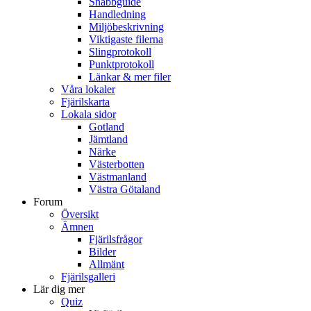
Snabbguide
Handledning
Miljöbeskrivning
Viktigaste filerna
Slingprotokoll
Punktprotokoll
Länkar & mer filer
Våra lokaler
Fjärilskarta
Lokala sidor
Gotland
Jämtland
Närke
Västerbotten
Västmanland
Västra Götaland
Forum
Översikt
Ämnen
Fjärilsfrågor
Bilder
Allmänt
Fjärilsgalleri
Lär dig mer
Quiz