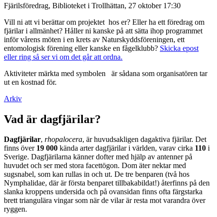
Fjärilsföredrag, Biblioteket i Trollhättan, 27 oktober 17:30
Vill ni att vi berättar om projektet hos er? Eller ha ett föredrag om
fjärilar i allmänhet? Håller ni kanske på att sätta ihop programmet
inför vårens möten i en krets av Naturskyddsföreningen, ett
entomologisk förening eller kanske en fågelklubb?
Skicka epost
eller ring så ser vi om det går att ordna.
Aktiviteter märkta med symbolen
är sådana som organisatören tar
ut en kostnad för.
Arkiv
Vad är dagfjärilar?
Dagfjärilar
,
rhopalocera
, är huvudsakligen dagaktiva fjärilar. Det
finns över
19 000
kända arter dagfjärilar i världen, varav cirka
110
i
Sverige. Dagfjärilarna känner dofter med hjälp av antenner på
huvudet och ser med stora facettögon. Dom äter nektar med
sugsnabel, som kan rullas in och ut. De tre benparen (två hos
Nymphalidae, där är första benparet tillbakabildat!) återfinns på den
slanka kroppens undersida och på ovansidan finns ofta färgstarka
brett triangulära vingar som när de vilar är resta mot varandra över
ryggen.