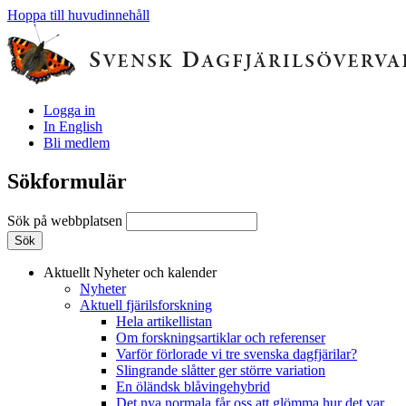
Hoppa till huvudinnehåll
Logga in
In English
Bli medlem
Sökformulär
Sök på webbplatsen
Aktuellt
Nyheter och kalender
Nyheter
Aktuell fjärilsforskning
Hela artikellistan
Om forskningsartiklar och referenser
Varför förlorade vi tre svenska dagfjärilar?
Slingrande slåtter ger större variation
En öländsk blåvingehybrid
Det nya normala får oss att glömma hur det var