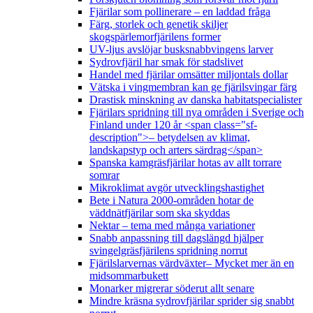
Fjärilar som pollinerare – en laddad fråga
Färg, storlek och genetik skiljer
skogspärlemorfjärilens former
UV-ljus avslöjar busksnabbvingens larver
Sydrovfjäril har smak för stadslivet
Handel med fjärilar omsätter miljontals dollar
Vätska i vingmembran kan ge fjärilsvingar färg
Drastisk minskning av danska habitatspecialister
Fjärilars spridning till nya områden i Sverige och
Finland under 120 år <span class="sf-
description">– betydelsen av klimat,
landskapstyp och arters särdrag</span>
Spanska kamgräsfjärilar hotas av allt torrare
somrar
Mikroklimat avgör utvecklingshastighet
Bete i Natura 2000-områden hotar de
väddnätfjärilar som ska skyddas
Nektar – tema med många variationer
Snabb anpassning till dagslängd hjälper
svingelgräsfjärilens spridning norrut
Fjärilslarvernas värdväxter– Mycket mer än en
midsommarbukett
Monarker migrerar söderut allt senare
Mindre kräsna sydrovfjärilar sprider sig snabbt