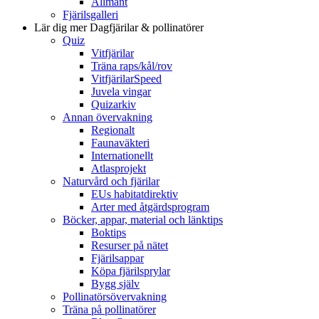
Allmänt
Fjärilsgalleri
Lär dig mer
Dagfjärilar & pollinatörer
Quiz
Vitfjärilar
Träna raps/kål/rov
VitfjärilarSpeed
Juvela vingar
Quizarkiv
Annan övervakning
Regionalt
Faunaväkteri
Internationellt
Atlasprojekt
Naturvård och fjärilar
EUs habitatdirektiv
Arter med åtgärdsprogram
Böcker, appar, material och länktips
Boktips
Resurser på nätet
Fjärilsappar
Köpa fjärilsprylar
Bygg själv
Pollinatörsövervakning
Träna på pollinatörer