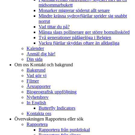
midsommarbukett
Monarker migrerar söderut allt senare
Mindre kräsna sydrovfjärilar sprider sig snabbt
norrut
Vad tittar du på?
Många slags pollinerare ger större bomullsskörd
Två generationer påfågelöga i Belgien
Vackra fjärilar skyddas oftare än alldagliga
Kalender
Anmäl dig här!
Din sida
Om oss
Kontakt och bakgrund
Bakgrund
Vad gör vi
Filmer
Årsrapporter
Biogeografisk uppföljning
Nyhetsbrev
In English
Butterfly Indicators
Kontakta oss
Övervakningen
Rapportera eller sök
Rapportera
Rapportera från punktlokal