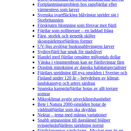
Fortplantningsproblem hos rapsfjärilar efter
värmestress som larver
Svenska svartfläckiga blåvingar sprider sig i
Storbritannien
Förskjuten blomning som försvar mot fjäril
Fjärilar som pollinerare – en laddad fråga
Färg, storlek och genetik skiljer
skogspärlemorfjärilens former
UV-ljus avslöjar busksnabbvingens larver
Sydrovfjäril har smak för stadslivet
Handel med fjärilar omsätter miljontals dollar
Vätska i vingmembran kan ge fjärilsvingar färg
Drastisk minskning av danska habitatspecialister
Fjärilars spridning till nya områden i Sverige och
Finland under 120 år
– betydelsen av klimat,
landskapstyp och arters särdrag
Spanska kamgräsfjärilar hotas av allt torrare
somrar
Mikroklimat avgör utvecklingshastighet
Bete i Natura 2000-områden hotar de
väddnätfjärilar som ska skyddas
Nektar – tema med många variationer
Snabb anpassning till dagslängd hjälper
svingelgräsfjärilens spridning norrut
Fjärilslarvernas värdväxter– Mycket mer än en