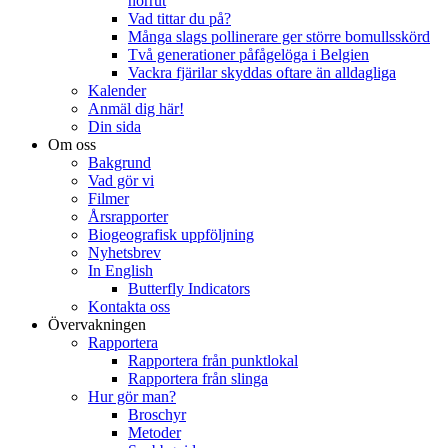
norrut
Vad tittar du på?
Många slags pollinerare ger större bomullsskörd
Två generationer påfågelöga i Belgien
Vackra fjärilar skyddas oftare än alldagliga
Kalender
Anmäl dig här!
Din sida
Om oss
Bakgrund
Vad gör vi
Filmer
Årsrapporter
Biogeografisk uppföljning
Nyhetsbrev
In English
Butterfly Indicators
Kontakta oss
Övervakningen
Rapportera
Rapportera från punktlokal
Rapportera från slinga
Hur gör man?
Broschyr
Metoder