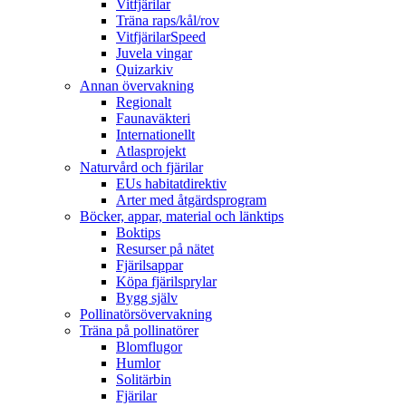
Vitfjärilar
Träna raps/kål/rov
VitfjärilarSpeed
Juvela vingar
Quizarkiv
Annan övervakning
Regionalt
Faunaväkteri
Internationellt
Atlasprojekt
Naturvård och fjärilar
EUs habitatdirektiv
Arter med åtgärdsprogram
Böcker, appar, material och länktips
Boktips
Resurser på nätet
Fjärilsappar
Köpa fjärilsprylar
Bygg själv
Pollinatörsövervakning
Träna på pollinatörer
Blomflugor
Humlor
Solitärbin
Fjärilar