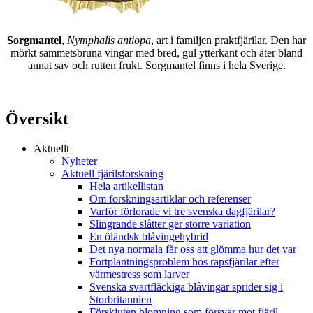
Sorgmantel
,
Nymphalis antiopa
, art i familjen praktfjärilar. Den har
mörkt sammetsbruna vingar med bred, gul ytterkant och äter bland
annat sav och rutten frukt. Sorgmantel finns i hela Sverige.
Översikt
Aktuellt
Nyheter
Aktuell fjärilsforskning
Hela artikellistan
Om forskningsartiklar och referenser
Varför förlorade vi tre svenska dagfjärilar?
Slingrande slåtter ger större variation
En öländsk blåvingehybrid
Det nya normala får oss att glömma hur det var
Fortplantningsproblem hos rapsfjärilar efter
värmestress som larver
Svenska svartfläckiga blåvingar sprider sig i
Storbritannien
Förskjuten blomning som försvar mot fjäril