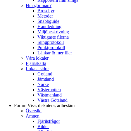
Rapportera från slinga
Hur gör man?
Broschyr
Metoder
Snabbguide
Handledning
Miljöbeskrivning
Viktigaste filerna
Slingprotokoll
Punktprotokoll
Länkar & mer filer
Våra lokaler
Fjärilskarta
Lokala sidor
Gotland
Jämtland
Närke
Västerbotten
Västmanland
Västra Götaland
Forum
Visa, diskutera, artbestäm
Översikt
Ämnen
Fjärilsfrågor
Bilder