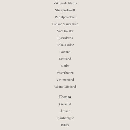
Viktigaste filerna
Slingprotokoll
Punktprotokoll
Länkar & mer filer
Våra lokaler
Fjärilskarta
Lokala sidor
Gotland
Jämtland
Närke
Västerbotten
Västmanland
Västra Götaland
Forum
Översikt
Ämnen
Fjärilsfrågor
Bilder