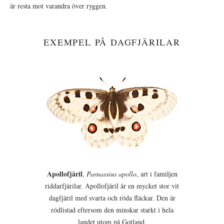
är resta mot varandra över ryggen.
EXEMPEL PÅ DAGFJÄRILAR
Apollofjäril
,
Parnassius apollo
, art i familjen
riddarfjärilar. Apollofjäril är en mycket stor vit
dagfjäril med svarta och röda fläckar. Den är
rödlistad eftersom den minskar starkt i hela
landet utom på Gotland.