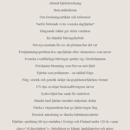
Aktuell fjärilsforskning
Hela artikellistan
Om forskningsartiklar och referenser
Varför förlorade vi tre svenska dagfjärilar?
Slingrande slåtter ger större variation
En öländsk blåvingehybrid
Det nya normala får oss att glömma hur det var
Fortplantningsproblem hos rapsfjärilar efter värmestress som larver
Svenska svartfläckiga blåvingar sprider sig i Storbritannien
Förskjuten blomning som försvar mot fjäril
Fjärilar som pollinerare – en laddad fråga
Färg, storlek och genetik skiljer skogspärlemorfjärilens former
UV-ljus avslöjar busksnabbvingens larver
Sydrovfjäril har smak för stadslivet
Handel med fjärilar omsätter miljontals dollar
Vätska i vingmembran kan ge fjärilsvingar färg
Drastisk minskning av danska habitatspecialister
Fjärilars spridning till nya områden i Sverige och Finland under 120 år <span
class="sf-description">– betydelsen av klimat, landskapstyp och arters