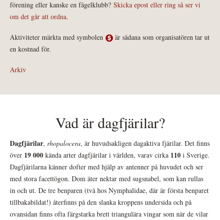
förening eller kanske en fågelklubb?
Skicka epost eller ring så ser vi
om det går att ordna.
Aktiviteter märkta med symbolen
är sådana som organisatören tar ut
en kostnad för.
Arkiv
Vad är dagfjärilar?
Dagfjärilar
,
rhopalocera
, är huvudsakligen dagaktiva fjärilar. Det finns
19 000
110
över
kända arter dagfjärilar i världen, varav cirka
i Sverige.
Dagfjärilarna känner dofter med hjälp av antenner på huvudet och ser
med stora facettögon. Dom äter nektar med sugsnabel, som kan rullas
in och ut. De tre benparen (två hos Nymphalidae, där är första benparet
tillbakabildat!) återfinns på den slanka kroppens undersida och på
ovansidan finns ofta färgstarka brett triangulära vingar som när de vilar