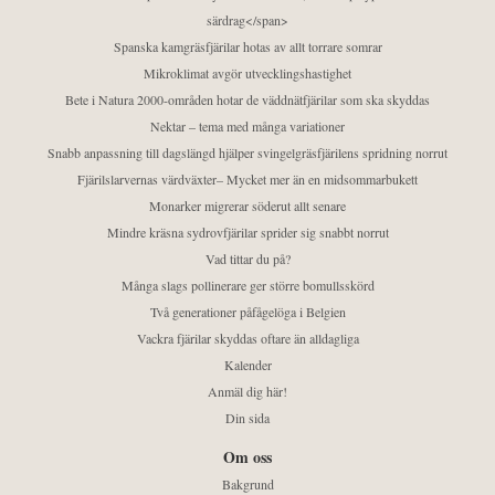
särdrag</span>
Spanska kamgräsfjärilar hotas av allt torrare somrar
Mikroklimat avgör utvecklingshastighet
Bete i Natura 2000-områden hotar de väddnätfjärilar som ska skyddas
Nektar – tema med många variationer
Snabb anpassning till dagslängd hjälper svingelgräsfjärilens spridning norrut
Fjärilslarvernas värdväxter– Mycket mer än en midsommarbukett
Monarker migrerar söderut allt senare
Mindre kräsna sydrovfjärilar sprider sig snabbt norrut
Vad tittar du på?
Många slags pollinerare ger större bomullsskörd
Två generationer påfågelöga i Belgien
Vackra fjärilar skyddas oftare än alldagliga
Kalender
Anmäl dig här!
Din sida
Om oss
Bakgrund