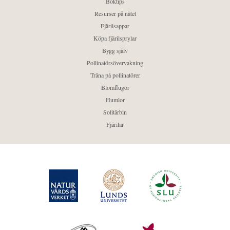
Boktips
Resurser på nätet
Fjärilsappar
Köpa fjärilsprylar
Bygg själv
Pollinatörsövervakning
Träna på pollinatörer
Blomflugor
Humlor
Solitärbin
Fjärilar