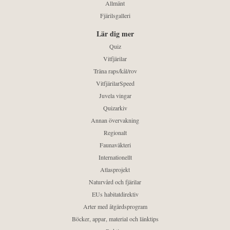
Allmänt
Fjärilsgalleri
Lär dig mer
Quiz
Vitfjärilar
Träna raps/kål/rov
VitfjärilarSpeed
Juvela vingar
Quizarkiv
Annan övervakning
Regionalt
Faunaväkteri
Internationellt
Atlasprojekt
Naturvård och fjärilar
EUs habitatdirektiv
Arter med åtgärdsprogram
Böcker, appar, material och länktips