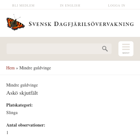
Hoppa till huvudinnehåll
BLI MEDLEM
IN ENGLISH
LOGGA IN
Sökformulär
Hem
» Mindre guldvinge
Mindre guldvinge
Askö skjutfält
Platskategori:
Slinga
Antal observationer:
1