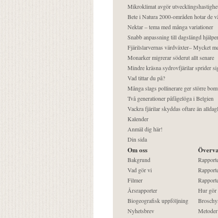
Mikroklimat avgör utvecklingshastighe
Bete i Natura 2000-områden hotar de v
Nektar – tema med många variationer
Snabb anpassning till dagslängd hjälper
Fjärilslarvernas värdväxter– Mycket 
Monarker migrerar söderut allt senare
Mindre kräsna sydrovfjärilar sprider si
Vad tittar du på?
Många slags pollinerare ger större bom
Två generationer påfågelöga i Belgien
Vackra fjärilar skyddas oftare än alldag
Kalender
Anmäl dig här!
Din sida
Om oss
Överva
Bakgrund
Rapport
Vad gör vi
Rapporte
Filmer
Rapporte
Årsrapporter
Hur gör
Biogeografisk uppföljning
Broschy
Nyhetsbrev
Metoder