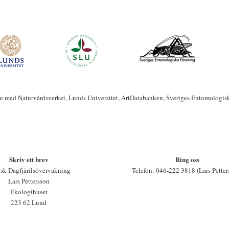
te med Naturvårdsverket, Lunds Universitet, ArtDatabanken, Sveriges Entomologis
Skriv ett brev
Ring oss
sk Dagfjärilsövervakning
Telefon: 046-222 3818 (Lars Petter
Lars Pettersson
Ekologihuset
223 62 Lund