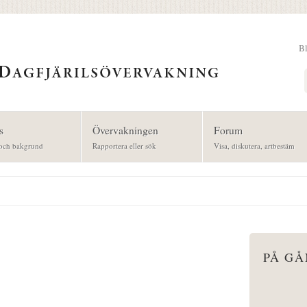
B
Sök
s
Övervakningen
Forum
och bakgrund
Rapportera eller sök
Visa, diskutera, artbestäm
PÅ G