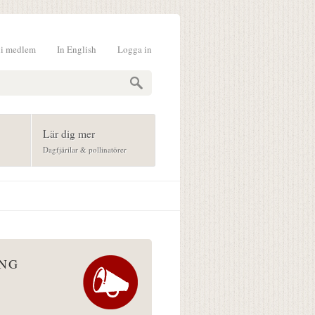
li medlem
In English
Logga in
formulär
Lär dig mer
Dagfjärilar & pollinatörer
ÅNG