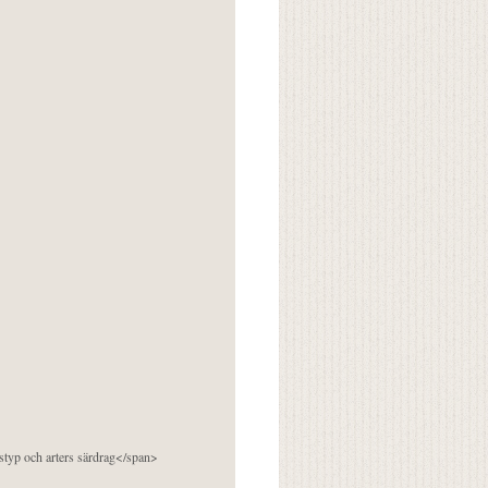
pstyp och arters särdrag</span>