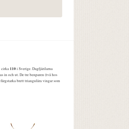
110
v cirka
i Sverige. Dagfjärilarna
s in och ut. De tre benparen (två hos
färgstarka brett triangulära vingar som