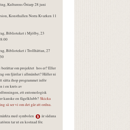
ring, Kulturens Östarp 28 juni
rsion, Konsthallen Norra Kvarken 11
rag, Biblioteket i Mjölby, 23
18:00
rag, Biblioteket i Trollhättan, 27
:30
vi berättar om projektet hos er? Eller
rag om fjärilar i allmänhet? Håller ni
tt sätta ihop programmet inför
n i en krets av
föreningen, ett entomologisk
ler kanske en fågelklubb?
Skicka
ring så ser vi om det går att ordna.
r märkta med symbolen
är sådana
tören tar ut en kostnad för.