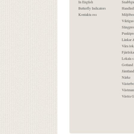
In English
Snabbgu
Butterfly Indicators
Handled
Kontakta oss
Miljöbes
Viktigast
Slingpro
Punktpro
Länkar &
Våra lok
Fjärilska
Lokala s
Gotland
Jämtlan
Närke
Västerbo
Västman
Västra G