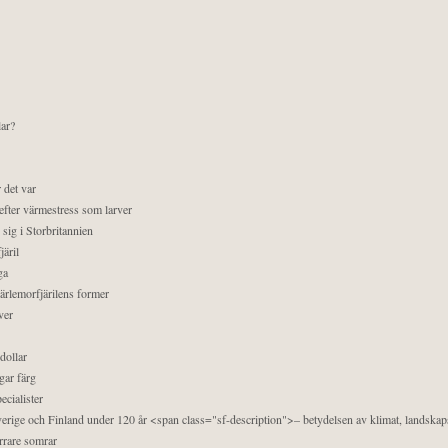
lar?
 det var
efter värmestress som larver
sig i Storbritannien
äril
ga
pärlemorfjärilens former
ver
dollar
gar färg
ecialister
 Sverige och Finland under 120 år <span class="sf-description">– betydelsen av klimat, landska
orrare somrar