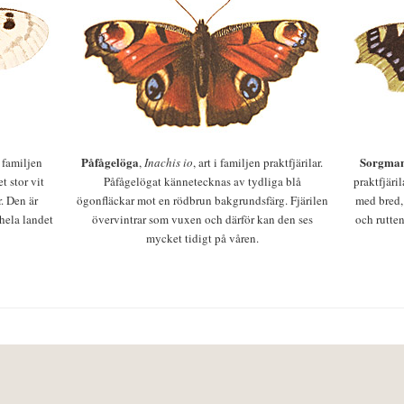
Påfågelöga
Sorgman
 i familjen
,
Inachis io
, art i familjen praktfjärilar.
t stor vit
Påfågelögat kännetecknas av tydliga blå
praktfjäri
r. Den är
ögonfläckar mot en rödbrun bakgrundsfärg. Fjärilen
med bred,
 hela landet
övervintrar som vuxen och därför kan den ses
och rutten
mycket tidigt på våren.