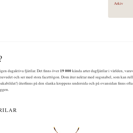
Arkiv
?
19 000
igen dagaktiva fjärilar. Det finns över
kända arter dagfjärilar i världen, vara
huvudet och ser med stora facettögon. Dom äter nektar med sugsnabel, som kan rulla
bakabildat!) återfinns på den slanka kroppens undersida och på ovansidan finns ofta 
yggen.
RILAR