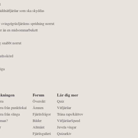
t
äddnätfjärilar som ska skyddas
 svingelgräsfjärilens spridning norrut
mer än en midsommarbukett
g snabbt norrut
ullsskörd
liga
kningen
Forum
Lär dig mer
era
Översikt
Quiz
ra från punktlokal
Ämnen
Vitfjärilar
ra från slinga
Fjärilsfrågor
Träna raps/kål/rov
 man?
Bilder
VitfjärilarSpeed
r
Allmänt
Juvela vingar
Fjärilsgalleri
Quizarkiv