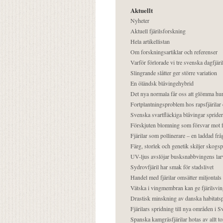
Aktuellt
Nyheter
Aktuell fjärilsforskning
Hela artikellistan
Om forskningsartiklar och referenser
Varför förlorade vi tre svenska dagfjäri
Slingrande slåtter ger större variation
En öländsk blåvingehybrid
Det nya normala får oss att glömma hur
Fortplantningsproblem hos rapsfjärilar 
Svenska svartfläckiga blåvingar sprider 
Förskjuten blomning som försvar mot fj
Fjärilar som pollinerare – en laddad frå
Färg, storlek och genetik skiljer skogs
UV-ljus avslöjar busksnabbvingens lar
Sydrovfjäril har smak för stadslivet
Handel med fjärilar omsätter miljontals 
Vätska i vingmembran kan ge fjärilsvin
Drastisk minskning av danska habitatsp
Fjärilars spridning till nya områden i
Spanska kamgräsfjärilar hotas av allt t