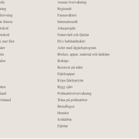
ide
Annan övervakning
ning
Regionalt
krivning
Faunaväkteri
e filerna
Internationellt
tokoll
Atlasprojekt
tokoll
Naturvård och fjärilar
 mer filer
EUs habitatdirektiv
aler
Arter med åtgärdsprogram
rta
Böcker, appar, material och länktips
idor
Boktips
Resurser på nätet
d
Fjärilsappar
Köpa fjärilsprylar
tten
Bygg själv
land
Pollinatörsövervakning
ötaland
Träna på pollinatörer
Blomflugor
Humlor
Solitärbin
Fjärilar