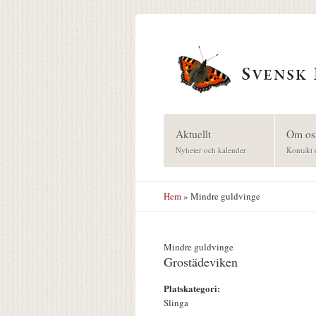
Hoppa till huvudinnehåll
Aktuellt
Om os
Nyheter och kalender
Kontakt 
Hem
» Mindre guldvinge
Mindre guldvinge
Grostädeviken
Platskategori:
Slinga