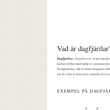
Vad är dagfjärilar
Dagfjärilar
,
rhopalocera
, är huvudsakl
känner dofter med hjälp av antenner på 
Nymphalidae, där är första benparet till
när de vilar är resta mot varandra över r
EXEMPEL PÅ DAGFJÄ