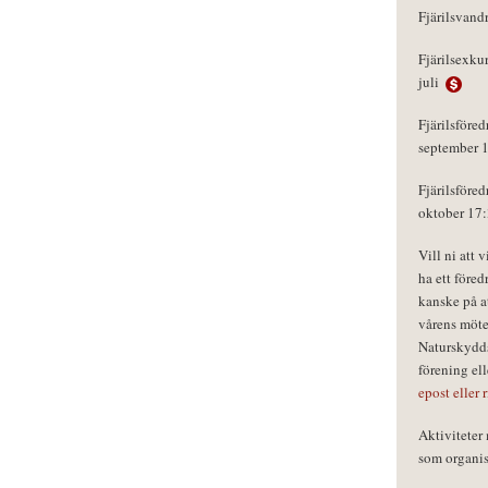
Fjärilsvand
Fjärilsexku
juli
Fjärilsföred
september 
Fjärilsföred
oktober 17
Vill ni att 
ha ett föred
kanske på a
vårens möte
Naturskydds
förening el
epost eller 
Aktivitete
som organisa