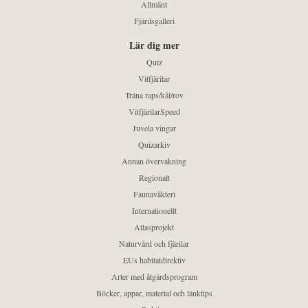
Allmänt
Fjärilsgalleri
Lär dig mer
Quiz
Vitfjärilar
Träna raps/kål/rov
VitfjärilarSpeed
Juvela vingar
Quizarkiv
Annan övervakning
Regionalt
Faunaväkteri
Internationellt
Atlasprojekt
Naturvård och fjärilar
EUs habitatdirektiv
Arter med åtgärdsprogram
Böcker, appar, material och länktips