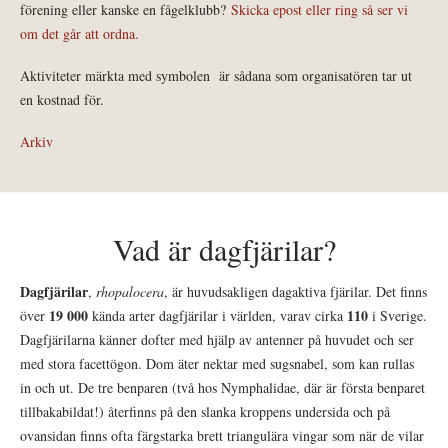
förening eller kanske en fågelklubb?
Skicka epost eller ring så ser vi
om det går att ordna.
Aktiviteter märkta med symbolen
är sådana som organisatören tar ut
en kostnad för.
Arkiv
Vad är dagfjärilar?
Dagfjärilar
,
rhopalocera
, är huvudsakligen dagaktiva fjärilar. Det finns
19 000
110
över
kända arter dagfjärilar i världen, varav cirka
i Sverige.
Dagfjärilarna känner dofter med hjälp av antenner på huvudet och ser
med stora facettögon. Dom äter nektar med sugsnabel, som kan rullas
in och ut. De tre benparen (två hos Nymphalidae, där är första benparet
tillbakabildat!) återfinns på den slanka kroppens undersida och på
ovansidan finns ofta färgstarka brett triangulära vingar som när de vilar