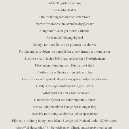
Aktuell fjärilsforskning
Hela artikellistan
Om forskningsartiklar och referenser
Varför förlorade vi tre svenska dagfjärilar?
Slingrande slåtter ger större variation
En öländsk blåvingehybrid
Det nya normala får oss att glömma hur det var
Fortplantningsproblem hos rapsfjärilar efter värmestress som larver
Svenska svartfläckiga blåvingar sprider sig i Storbritannien
Förskjuten blomning som försvar mot fjäril
Fjärilar som pollinerare – en laddad fråga
Färg, storlek och genetik skiljer skogspärlemorfjärilens former
UV-ljus avslöjar busksnabbvingens larver
Sydrovfjäril har smak för stadslivet
Handel med fjärilar omsätter miljontals dollar
Vätska i vingmembran kan ge fjärilsvingar färg
Drastisk minskning av danska habitatspecialister
Fjärilars spridning till nya områden i Sverige och Finland under 120 år <span
class="sf-description">– betydelsen av klimat, landskapstyp och arters