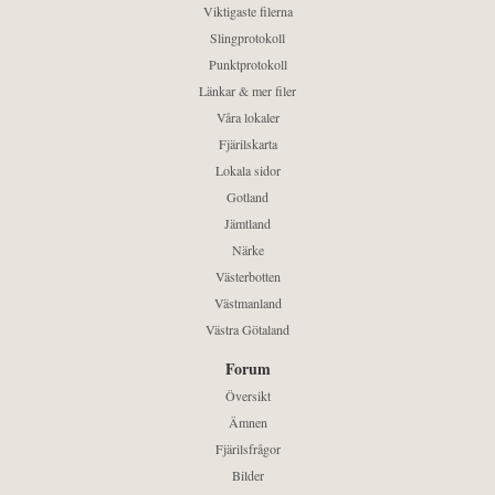
Viktigaste filerna
Slingprotokoll
Punktprotokoll
Länkar & mer filer
Våra lokaler
Fjärilskarta
Lokala sidor
Gotland
Jämtland
Närke
Västerbotten
Västmanland
Västra Götaland
Forum
Översikt
Ämnen
Fjärilsfrågor
Bilder