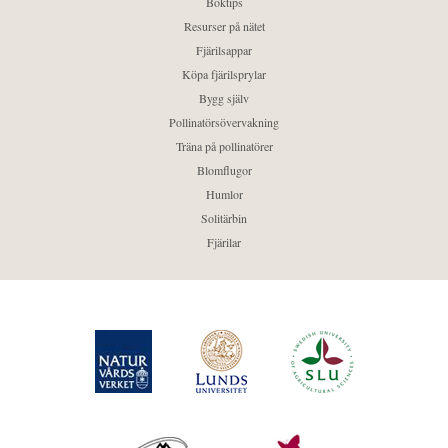
Boktips
Resurser på nätet
Fjärilsappar
Köpa fjärilsprylar
Bygg själv
Pollinatörsövervakning
Träna på pollinatörer
Blomflugor
Humlor
Solitärbin
Fjärilar