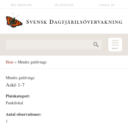
Hoppa till huvudinnehåll
BLI MEDLEM
IN ENGLISH
LOGGA IN
Sökformulär
Hem
» Mindre guldvinge
Mindre guldvinge
Askö 1-7
Platskategori:
Punktlokal
Antal observationer:
1