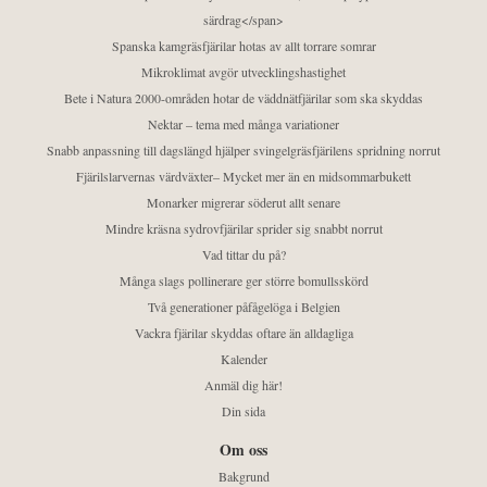
särdrag</span>
Spanska kamgräsfjärilar hotas av allt torrare somrar
Mikroklimat avgör utvecklingshastighet
Bete i Natura 2000-områden hotar de väddnätfjärilar som ska skyddas
Nektar – tema med många variationer
Snabb anpassning till dagslängd hjälper svingelgräsfjärilens spridning norrut
Fjärilslarvernas värdväxter– Mycket mer än en midsommarbukett
Monarker migrerar söderut allt senare
Mindre kräsna sydrovfjärilar sprider sig snabbt norrut
Vad tittar du på?
Många slags pollinerare ger större bomullsskörd
Två generationer påfågelöga i Belgien
Vackra fjärilar skyddas oftare än alldagliga
Kalender
Anmäl dig här!
Din sida
Om oss
Bakgrund