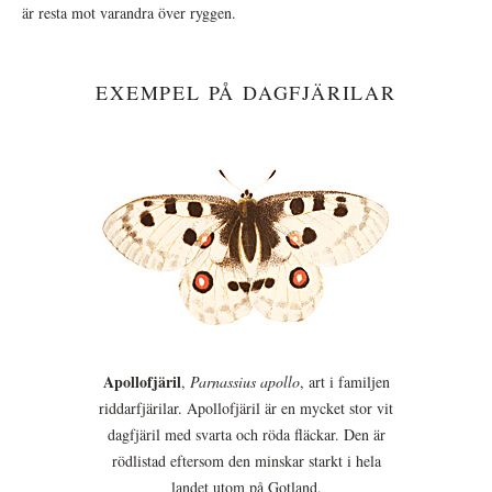
är resta mot varandra över ryggen.
EXEMPEL PÅ DAGFJÄRILAR
Apollofjäril
,
Parnassius apollo
, art i familjen
riddarfjärilar. Apollofjäril är en mycket stor vit
dagfjäril med svarta och röda fläckar. Den är
rödlistad eftersom den minskar starkt i hela
landet utom på Gotland.