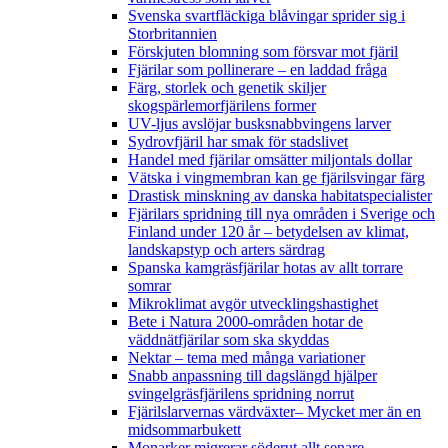
Svenska svartfläckiga blåvingar sprider sig i
Storbritannien
Förskjuten blomning som försvar mot fjäril
Fjärilar som pollinerare – en laddad fråga
Färg, storlek och genetik skiljer
skogspärlemorfjärilens former
UV-ljus avslöjar busksnabbvingens larver
Sydrovfjäril har smak för stadslivet
Handel med fjärilar omsätter miljontals dollar
Vätska i vingmembran kan ge fjärilsvingar färg
Drastisk minskning av danska habitatspecialister
Fjärilars spridning till nya områden i Sverige och
Finland under 120 år
– betydelsen av klimat,
landskapstyp och arters särdrag
Spanska kamgräsfjärilar hotas av allt torrare
somrar
Mikroklimat avgör utvecklingshastighet
Bete i Natura 2000-områden hotar de
väddnätfjärilar som ska skyddas
Nektar – tema med många variationer
Snabb anpassning till dagslängd hjälper
svingelgräsfjärilens spridning norrut
Fjärilslarvernas värdväxter– Mycket mer än en
midsommarbukett
Monarker migrerar söderut allt senare