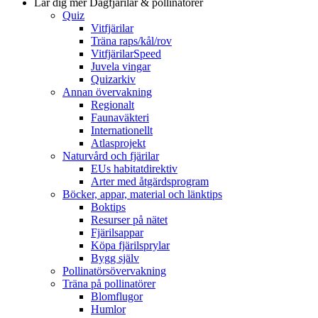
Lär dig mer
Dagfjärilar & pollinatörer
Quiz
Vitfjärilar
Träna raps/kål/rov
VitfjärilarSpeed
Juvela vingar
Quizarkiv
Annan övervakning
Regionalt
Faunaväkteri
Internationellt
Atlasprojekt
Naturvård och fjärilar
EUs habitatdirektiv
Arter med åtgärdsprogram
Böcker, appar, material och länktips
Boktips
Resurser på nätet
Fjärilsappar
Köpa fjärilsprylar
Bygg själv
Pollinatörsövervakning
Träna på pollinatörer
Blomflugor
Humlor