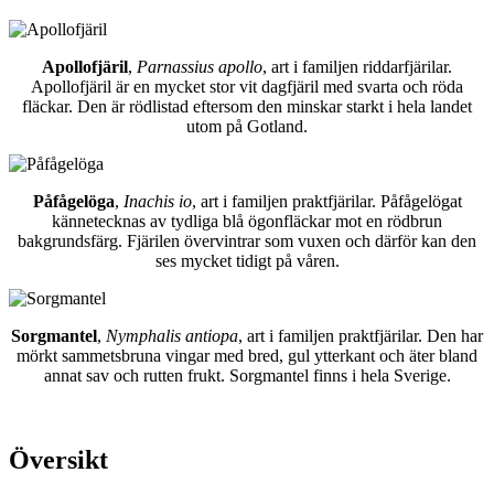
Apollofjäril
,
Parnassius apollo
, art i familjen riddarfjärilar.
Apollofjäril är en mycket stor vit dagfjäril med svarta och röda
fläckar. Den är rödlistad eftersom den minskar starkt i hela landet
utom på Gotland.
Påfågelöga
,
Inachis io
, art i familjen praktfjärilar. Påfågelögat
kännetecknas av tydliga blå ögonfläckar mot en rödbrun
bakgrundsfärg. Fjärilen övervintrar som vuxen och därför kan den
ses mycket tidigt på våren.
Sorgmantel
,
Nymphalis antiopa
, art i familjen praktfjärilar. Den har
mörkt sammetsbruna vingar med bred, gul ytterkant och äter bland
annat sav och rutten frukt. Sorgmantel finns i hela Sverige.
Översikt