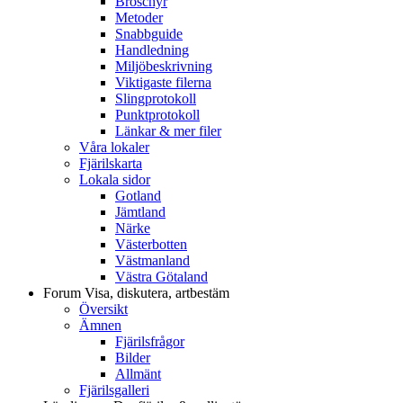
Broschyr
Metoder
Snabbguide
Handledning
Miljöbeskrivning
Viktigaste filerna
Slingprotokoll
Punktprotokoll
Länkar & mer filer
Våra lokaler
Fjärilskarta
Lokala sidor
Gotland
Jämtland
Närke
Västerbotten
Västmanland
Västra Götaland
Forum
Visa, diskutera, artbestäm
Översikt
Ämnen
Fjärilsfrågor
Bilder
Allmänt
Fjärilsgalleri