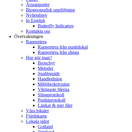
Årsrapporter
Biogeografisk uppföljning
Nyhetsbrev
In English
Butterfly Indicators
Kontakta oss
Övervakningen
Rapportera
Rapportera från punktlokal
Rapportera från slinga
Hur gör man?
Broschyr
Metoder
Snabbguide
Handledning
Miljöbeskrivning
Viktigaste filerna
Slingprotokoll
Punktprotokoll
Länkar & mer filer
Våra lokaler
Fjärilskarta
Lokala sidor
Gotland
Jämtland