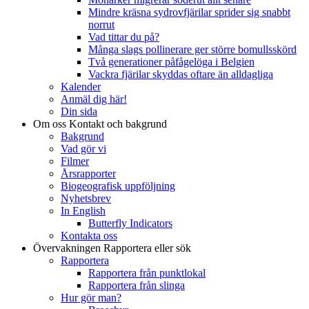
Mindre kräsna sydrovfjärilar sprider sig snabbt
norrut
Vad tittar du på?
Många slags pollinerare ger större bomullsskörd
Två generationer påfågelöga i Belgien
Vackra fjärilar skyddas oftare än alldagliga
Kalender
Anmäl dig här!
Din sida
Om oss
Kontakt och bakgrund
Bakgrund
Vad gör vi
Filmer
Årsrapporter
Biogeografisk uppföljning
Nyhetsbrev
In English
Butterfly Indicators
Kontakta oss
Övervakningen
Rapportera eller sök
Rapportera
Rapportera från punktlokal
Rapportera från slinga
Hur gör man?