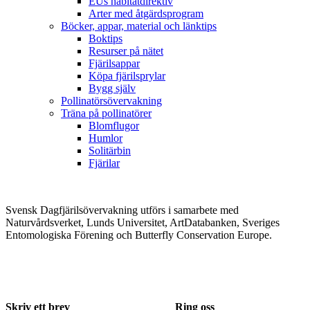
EUs habitatdirektiv
Arter med åtgärdsprogram
Böcker, appar, material och länktips
Boktips
Resurser på nätet
Fjärilsappar
Köpa fjärilsprylar
Bygg själv
Pollinatörsövervakning
Träna på pollinatörer
Blomflugor
Humlor
Solitärbin
Fjärilar
Svensk Dagfjärilsövervakning utförs i samarbete med
Naturvårdsverket, Lunds Universitet, ArtDatabanken, Sveriges
Entomologiska Förening och Butterfly Conservation Europe.
Skriv ett brev
Ring oss