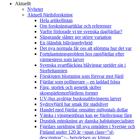
Aktuellt
Nyheter
Aktuell fjärilsforskning
Hela artikellistan
Om forskningsartiklar och referenser
Varför förlorade vi tre svenska dagfjärilar?
Slingrande slåtter ger större variation
En öländsk blåvingehybrid
Det nya normala får oss att glömma hur det var
Fortplantningsproblem hos rapsfjärilar efter
värmestress som larver
Svenska svartfläckiga blåvingar sprider sig i
Storbritannien
Förskjuten blomning som försvar mot fjäril
Fjärilar som pollinerare – en laddad fråga
Färg, storlek och genetik skiljer
skogspärlemorfjärilens former
UV-ljus avslöjar busksnabbvingens larver
Sydrovfjäril har smak för stadslivet
Handel med fjärilar omsätter miljontals dollar
Vätska i vingmembran kan ge fjärilsvingar färg
Drastisk minskning av danska habitatspecialister
Fjärilars spridning till nya områden i Sverige och
Finland under 120 år <span class="sf-
description">– betydelsen av klimat,