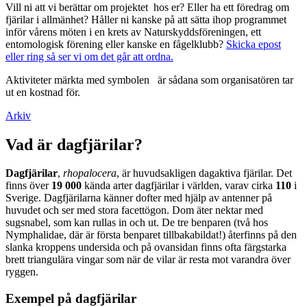
Vill ni att vi berättar om projektet hos er? Eller ha ett föredrag om
fjärilar i allmänhet? Håller ni kanske på att sätta ihop programmet
inför vårens möten i en krets av Naturskyddsföreningen, ett
entomologisk förening eller kanske en fågelklubb?
Skicka epost
eller ring så ser vi om det går att ordna.
Aktiviteter märkta med symbolen
är sådana som organisatören tar
ut en kostnad för.
Arkiv
Vad är dagfjärilar?
Dagfjärilar
,
rhopalocera
, är huvudsakligen dagaktiva fjärilar. Det
finns över
19 000
kända arter dagfjärilar i världen, varav cirka
110
i
Sverige. Dagfjärilarna känner dofter med hjälp av antenner på
huvudet och ser med stora facettögon. Dom äter nektar med
sugsnabel, som kan rullas in och ut. De tre benparen (två hos
Nymphalidae, där är första benparet tillbakabildat!) återfinns på den
slanka kroppens undersida och på ovansidan finns ofta färgstarka
brett triangulära vingar som när de vilar är resta mot varandra över
ryggen.
Exempel på dagfjärilar