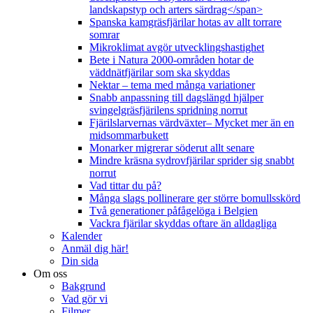
landskapstyp och arters särdrag</span>
Spanska kamgräsfjärilar hotas av allt torrare
somrar
Mikroklimat avgör utvecklingshastighet
Bete i Natura 2000-områden hotar de
väddnätfjärilar som ska skyddas
Nektar – tema med många variationer
Snabb anpassning till dagslängd hjälper
svingelgräsfjärilens spridning norrut
Fjärilslarvernas värdväxter– Mycket mer än en
midsommarbukett
Monarker migrerar söderut allt senare
Mindre kräsna sydrovfjärilar sprider sig snabbt
norrut
Vad tittar du på?
Många slags pollinerare ger större bomullsskörd
Två generationer påfågelöga i Belgien
Vackra fjärilar skyddas oftare än alldagliga
Kalender
Anmäl dig här!
Din sida
Om oss
Bakgrund
Vad gör vi
Filmer