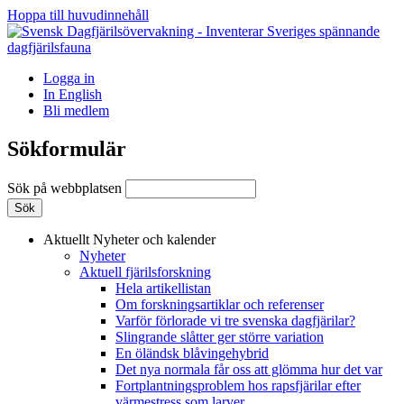
Hoppa till huvudinnehåll
Logga in
In English
Bli medlem
Sökformulär
Sök på webbplatsen
Aktuellt
Nyheter och kalender
Nyheter
Aktuell fjärilsforskning
Hela artikellistan
Om forskningsartiklar och referenser
Varför förlorade vi tre svenska dagfjärilar?
Slingrande slåtter ger större variation
En öländsk blåvingehybrid
Det nya normala får oss att glömma hur det var
Fortplantningsproblem hos rapsfjärilar efter
värmestress som larver