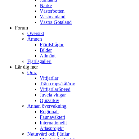
Närke
Västerbotten
Västmanland
Västra Götaland
Forum
Översikt
Ämnen
Fjärilsfrågor
Bilder
Allmänt
Fjärilsgalleri
Lär dig mer
Quiz
Vitfjärilar
Träna raps/kål/rov
VitfjärilarSpeed
Juvela vingar
Quizarkiv
Annan övervakning
Regionalt
Faunaväkteri
Internationellt
Atlasprojekt
Naturvård och fjärilar