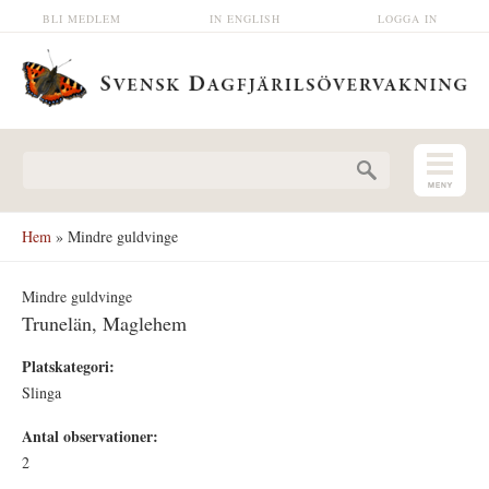
Hoppa till huvudinnehåll
BLI MEDLEM
IN ENGLISH
LOGGA IN
Sökformulär
Hem
» Mindre guldvinge
Mindre guldvinge
Trunelän, Maglehem
Platskategori:
Slinga
Antal observationer:
2