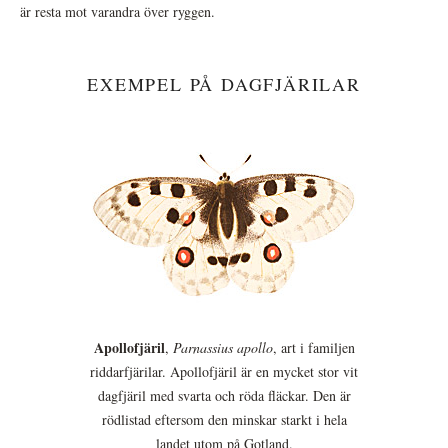
är resta mot varandra över ryggen.
EXEMPEL PÅ DAGFJÄRILAR
Apollofjäril
,
Parnassius apollo
, art i familjen
riddarfjärilar. Apollofjäril är en mycket stor vit
dagfjäril med svarta och röda fläckar. Den är
rödlistad eftersom den minskar starkt i hela
landet utom på Gotland.