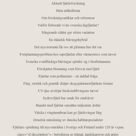
Aktuell fjärilsforskning
Hela artikellistan
Om forskningsartiklar och referenser
Varför förlorade vi tre svenska dagfjärilar?
Slingrande slåtter ger större variation
En öländsk blåvingehybrid
Det nya normala får oss att glömma hur det var
Fortplantningsproblem hos rapsfjärilar efter värmestress som larver
Svenska svartfläckiga blåvingar sprider sig i Storbritannien
Förskjuten blomning som försvar mot fjäril
Fjärilar som pollinerare – en laddad fråga
Färg, storlek och genetik skiljer skogspärlemorfjärilens former
UV-ljus avslöjar busksnabbvingens larver
Sydrovfjäril har smak för stadslivet
Handel med fjärilar omsätter miljontals dollar
Vätska i vingmembran kan ge fjärilsvingar färg
Drastisk minskning av danska habitatspecialister
Fjärilars spridning till nya områden i Sverige och Finland under 120 år <span
class="sf-description">– betydelsen av klimat, landskapstyp och arters