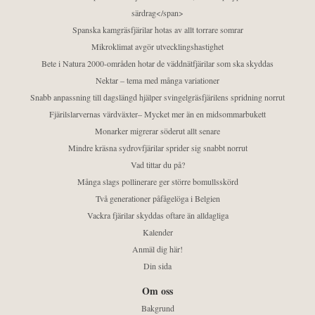
särdrag</span>
Spanska kamgräsfjärilar hotas av allt torrare somrar
Mikroklimat avgör utvecklingshastighet
Bete i Natura 2000-områden hotar de väddnätfjärilar som ska skyddas
Nektar – tema med många variationer
Snabb anpassning till dagslängd hjälper svingelgräsfjärilens spridning norrut
Fjärilslarvernas värdväxter– Mycket mer än en midsommarbukett
Monarker migrerar söderut allt senare
Mindre kräsna sydrovfjärilar sprider sig snabbt norrut
Vad tittar du på?
Många slags pollinerare ger större bomullsskörd
Två generationer påfågelöga i Belgien
Vackra fjärilar skyddas oftare än alldagliga
Kalender
Anmäl dig här!
Din sida
Om oss
Bakgrund