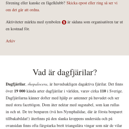
förening eller kanske en fågelklubb?
Skicka epost eller ring så ser vi
om det går att ordna.
Aktiviteter märkta med symbolen
är sådana som organisatören tar ut
en kostnad för.
Arkiv
Vad är dagfjärilar?
Dagfjärilar
,
rhopalocera
, är huvudsakligen dagaktiva fjärilar. Det finns
19 000
110
över
kända arter dagfjärilar i världen, varav cirka
i Sverige.
Dagfjärilarna känner dofter med hjälp av antenner på huvudet och ser
med stora facettögon. Dom äter nektar med sugsnabel, som kan rullas
in och ut. De tre benparen (två hos Nymphalidae, där är första benparet
tillbakabildat!) återfinns på den slanka kroppens undersida och på
ovansidan finns ofta färgstarka brett triangulära vingar som när de vilar