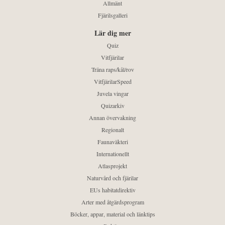
Allmänt
Fjärilsgalleri
Lär dig mer
Quiz
Vitfjärilar
Träna raps/kål/rov
VitfjärilarSpeed
Juvela vingar
Quizarkiv
Annan övervakning
Regionalt
Faunaväkteri
Internationellt
Atlasprojekt
Naturvård och fjärilar
EUs habitatdirektiv
Arter med åtgärdsprogram
Böcker, appar, material och länktips