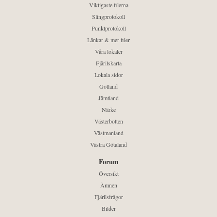
Viktigaste filerna
Slingprotokoll
Punktprotokoll
Länkar & mer filer
Våra lokaler
Fjärilskarta
Lokala sidor
Gotland
Jämtland
Närke
Västerbotten
Västmanland
Västra Götaland
Forum
Översikt
Ämnen
Fjärilsfrågor
Bilder