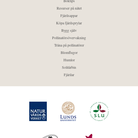
Boktips
Resurser på nätet
Fjärilsappar
Köpa fjärilsprylar
Bygg själv
Pollinatörsövervakning
Träna på pollinatörer
Blomflugor
Humlor
Solitärbin
Fjärilar