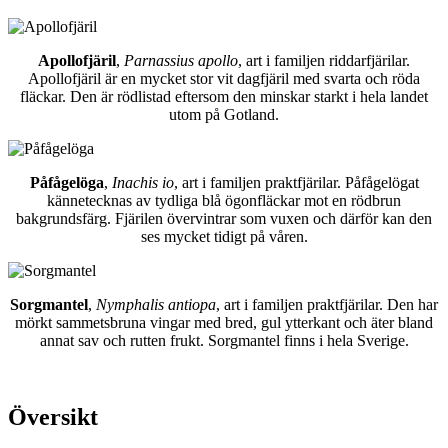
Apollofjäril
,
Parnassius apollo
, art i familjen riddarfjärilar.
Apollofjäril är en mycket stor vit dagfjäril med svarta och röda
fläckar. Den är rödlistad eftersom den minskar starkt i hela landet
utom på Gotland.
Påfågelöga
,
Inachis io
, art i familjen praktfjärilar. Påfågelögat
kännetecknas av tydliga blå ögonfläckar mot en rödbrun
bakgrundsfärg. Fjärilen övervintrar som vuxen och därför kan den
ses mycket tidigt på våren.
Sorgmantel
,
Nymphalis antiopa
, art i familjen praktfjärilar. Den har
mörkt sammetsbruna vingar med bred, gul ytterkant och äter bland
annat sav och rutten frukt. Sorgmantel finns i hela Sverige.
Översikt