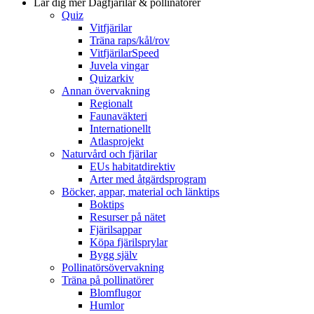
Lär dig mer
Dagfjärilar & pollinatörer
Quiz
Vitfjärilar
Träna raps/kål/rov
VitfjärilarSpeed
Juvela vingar
Quizarkiv
Annan övervakning
Regionalt
Faunaväkteri
Internationellt
Atlasprojekt
Naturvård och fjärilar
EUs habitatdirektiv
Arter med åtgärdsprogram
Böcker, appar, material och länktips
Boktips
Resurser på nätet
Fjärilsappar
Köpa fjärilsprylar
Bygg själv
Pollinatörsövervakning
Träna på pollinatörer
Blomflugor
Humlor