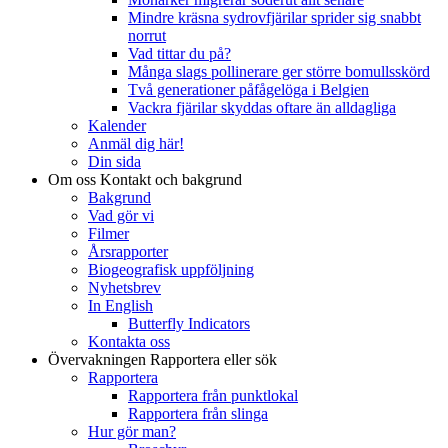
Mindre kräsna sydrovfjärilar sprider sig snabbt
norrut
Vad tittar du på?
Många slags pollinerare ger större bomullsskörd
Två generationer påfågelöga i Belgien
Vackra fjärilar skyddas oftare än alldagliga
Kalender
Anmäl dig här!
Din sida
Om oss
Kontakt och bakgrund
Bakgrund
Vad gör vi
Filmer
Årsrapporter
Biogeografisk uppföljning
Nyhetsbrev
In English
Butterfly Indicators
Kontakta oss
Övervakningen
Rapportera eller sök
Rapportera
Rapportera från punktlokal
Rapportera från slinga
Hur gör man?