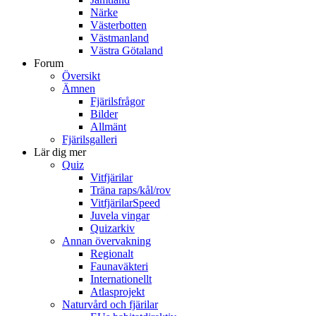
Närke
Västerbotten
Västmanland
Västra Götaland
Forum
Översikt
Ämnen
Fjärilsfrågor
Bilder
Allmänt
Fjärilsgalleri
Lär dig mer
Quiz
Vitfjärilar
Träna raps/kål/rov
VitfjärilarSpeed
Juvela vingar
Quizarkiv
Annan övervakning
Regionalt
Faunaväkteri
Internationellt
Atlasprojekt
Naturvård och fjärilar