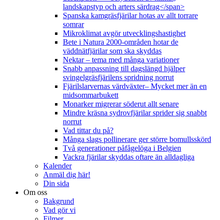
landskapstyp och arters särdrag</span>
Spanska kamgräsfjärilar hotas av allt torrare
somrar
Mikroklimat avgör utvecklingshastighet
Bete i Natura 2000-områden hotar de
väddnätfjärilar som ska skyddas
Nektar – tema med många variationer
Snabb anpassning till dagslängd hjälper
svingelgräsfjärilens spridning norrut
Fjärilslarvernas värdväxter– Mycket mer än en
midsommarbukett
Monarker migrerar söderut allt senare
Mindre kräsna sydrovfjärilar sprider sig snabbt
norrut
Vad tittar du på?
Många slags pollinerare ger större bomullsskörd
Två generationer påfågelöga i Belgien
Vackra fjärilar skyddas oftare än alldagliga
Kalender
Anmäl dig här!
Din sida
Om oss
Bakgrund
Vad gör vi
Filmer