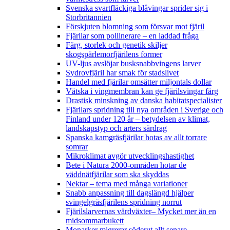
Svenska svartfläckiga blåvingar sprider sig i
Storbritannien
Förskjuten blomning som försvar mot fjäril
Fjärilar som pollinerare – en laddad fråga
Färg, storlek och genetik skiljer
skogspärlemorfjärilens former
UV-ljus avslöjar busksnabbvingens larver
Sydrovfjäril har smak för stadslivet
Handel med fjärilar omsätter miljontals dollar
Vätska i vingmembran kan ge fjärilsvingar färg
Drastisk minskning av danska habitatspecialister
Fjärilars spridning till nya områden i Sverige och
Finland under 120 år
– betydelsen av klimat,
landskapstyp och arters särdrag
Spanska kamgräsfjärilar hotas av allt torrare
somrar
Mikroklimat avgör utvecklingshastighet
Bete i Natura 2000-områden hotar de
väddnätfjärilar som ska skyddas
Nektar – tema med många variationer
Snabb anpassning till dagslängd hjälper
svingelgräsfjärilens spridning norrut
Fjärilslarvernas värdväxter– Mycket mer än en
midsommarbukett
Monarker migrerar söderut allt senare