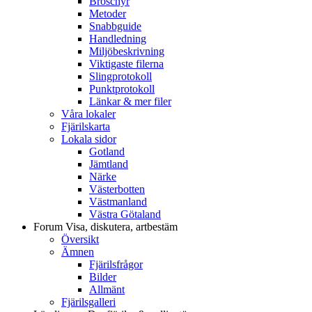
Broschyr
Metoder
Snabbguide
Handledning
Miljöbeskrivning
Viktigaste filerna
Slingprotokoll
Punktprotokoll
Länkar & mer filer
Våra lokaler
Fjärilskarta
Lokala sidor
Gotland
Jämtland
Närke
Västerbotten
Västmanland
Västra Götaland
Forum
Visa, diskutera, artbestäm
Översikt
Ämnen
Fjärilsfrågor
Bilder
Allmänt
Fjärilsgalleri