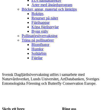
EUs habitatdirektiv
Arter med åtgärdsprogram
Böcker, appar, material och länktips
Boktips
Resurser på nätet
Fjärilsappar
Köpa fjärilsprylar
Bygg själv
Pollinatörsövervakning
Träna på pollinatörer
Blomflugor
Humlor
Solitärbin
Fjärilar
Svensk Dagfjärilsövervakning utförs i samarbete med
Naturvårdsverket, Lunds Universitet, ArtDatabanken, Sveriges
Entomologiska Förening och Butterfly Conservation Europe.
Skriv ett brev
Ring oss