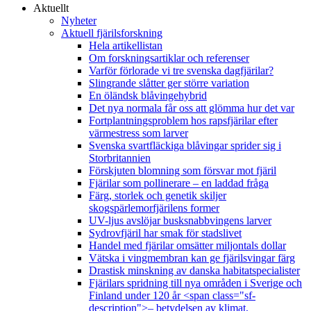
Aktuellt
Nyheter
Aktuell fjärilsforskning
Hela artikellistan
Om forskningsartiklar och referenser
Varför förlorade vi tre svenska dagfjärilar?
Slingrande slåtter ger större variation
En öländsk blåvingehybrid
Det nya normala får oss att glömma hur det var
Fortplantningsproblem hos rapsfjärilar efter
värmestress som larver
Svenska svartfläckiga blåvingar sprider sig i
Storbritannien
Förskjuten blomning som försvar mot fjäril
Fjärilar som pollinerare – en laddad fråga
Färg, storlek och genetik skiljer
skogspärlemorfjärilens former
UV-ljus avslöjar busksnabbvingens larver
Sydrovfjäril har smak för stadslivet
Handel med fjärilar omsätter miljontals dollar
Vätska i vingmembran kan ge fjärilsvingar färg
Drastisk minskning av danska habitatspecialister
Fjärilars spridning till nya områden i Sverige och
Finland under 120 år <span class="sf-
description">– betydelsen av klimat,