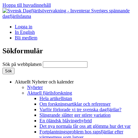
Hoppa till huvudinnehåll
Logga in
In English
Bli medlem
Sökformulär
Sök på webbplatsen
Aktuellt
Nyheter och kalender
Nyheter
Aktuell fjärilsforskning
Hela artikellistan
Om forskningsartiklar och referenser
Varför förlorade vi tre svenska dagfjärilar?
Slingrande slåtter ger större variation
En öländsk blåvingehybrid
Det nya normala får oss att glömma hur det var
Fortplantningsproblem hos rapsfjärilar efter
värmestress som larver