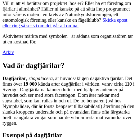
Vill ni att vi berättar om projektet hos er? Eller ha ett föredrag om
fjärilar i allmänhet? Håller ni kanske på att sätta ihop programmet
inför vårens möten i en krets av Naturskyddsföreningen, ett
entomologisk förening eller kanske en fågelklubb?
Skicka epost
eller ring så ser vi om det går att ordna.
Aktiviteter märkta med symbolen
är sådana som organisatören tar
ut en kostnad för.
Arkiv
Vad är dagfjärilar?
Dagfjärilar
,
rhopalocera
, är huvudsakligen dagaktiva fjärilar. Det
finns över
19 000
kända arter dagfjärilar i världen, varav cirka
110
i
Sverige. Dagfjärilarna känner dofter med hjälp av antenner på
huvudet och ser med stora facettögon. Dom äter nektar med
sugsnabel, som kan rullas in och ut. De tre benparen (två hos
Nymphalidae, där är första benparet tillbakabildat!) återfinns på den
slanka kroppens undersida och på ovansidan finns ofta färgstarka
brett triangulära vingar som när de vilar är resta mot varandra över
ryggen.
Exempel på dagfjärilar