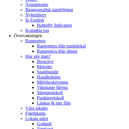
Årsrapporter
Biogeografisk uppföljning
Nyhetsbrev
In English
Butterfly Indicators
Kontakta oss
Övervakningen
Rapportera
Rapportera från punktlokal
Rapportera från slinga
Hur gör man?
Broschyr
Metoder
Snabbguide
Handledning
Miljöbeskrivning
Viktigaste filerna
Slingprotokoll
Punktprotokoll
Länkar & mer filer
Våra lokaler
Fjärilskarta
Lokala sidor
Gotland
Jämtland