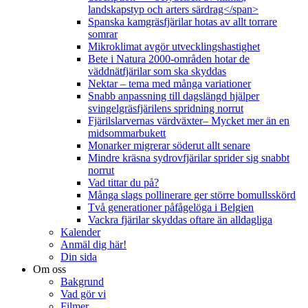
landskapstyp och arters särdrag</span>
Spanska kamgräsfjärilar hotas av allt torrare
somrar
Mikroklimat avgör utvecklingshastighet
Bete i Natura 2000-områden hotar de
väddnätfjärilar som ska skyddas
Nektar – tema med många variationer
Snabb anpassning till dagslängd hjälper
svingelgräsfjärilens spridning norrut
Fjärilslarvernas värdväxter– Mycket mer än en
midsommarbukett
Monarker migrerar söderut allt senare
Mindre kräsna sydrovfjärilar sprider sig snabbt
norrut
Vad tittar du på?
Många slags pollinerare ger större bomullsskörd
Två generationer påfågelöga i Belgien
Vackra fjärilar skyddas oftare än alldagliga
Kalender
Anmäl dig här!
Din sida
Om oss
Bakgrund
Vad gör vi
Filmer