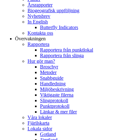
Årsrapporter
Biogeografisk uppföljning
Nyhetsbrev
In English
Butterfly Indicators
Kontakta oss
Övervakningen
Rapportera
Rapportera från punktlokal
Rapportera från slinga
Hur gör man?
Broschyr
Metoder
Snabbguide
Handledning
Miljöbeskrivning
Viktigaste filerna
Slingprotokoll
Punktprotokoll
Länkar & mer filer
Våra lokaler
Fjärilskarta
Lokala sidor
Gotland
Jämtland