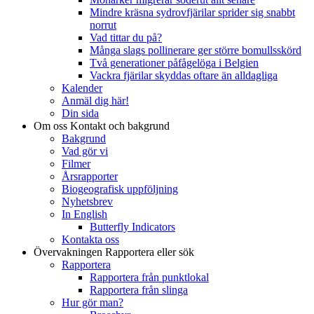
Mindre kräsna sydrovfjärilar sprider sig snabbt
norrut
Vad tittar du på?
Många slags pollinerare ger större bomullsskörd
Två generationer påfågelöga i Belgien
Vackra fjärilar skyddas oftare än alldagliga
Kalender
Anmäl dig här!
Din sida
Om oss
Kontakt och bakgrund
Bakgrund
Vad gör vi
Filmer
Årsrapporter
Biogeografisk uppföljning
Nyhetsbrev
In English
Butterfly Indicators
Kontakta oss
Övervakningen
Rapportera eller sök
Rapportera
Rapportera från punktlokal
Rapportera från slinga
Hur gör man?