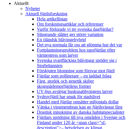
Aktuellt
Nyheter
Aktuell fjärilsforskning
Hela artikellistan
Om forskningsartiklar och referenser
Varför förlorade vi tre svenska dagfjärilar?
Slingrande slåtter ger större variation
En öländsk blåvingehybrid
Det nya normala får oss att glömma hur det var
Fortplantningsproblem hos rapsfjärilar efter
värmestress som larver
Svenska svartfläckiga blåvingar sprider sig i
Storbritannien
Förskjuten blomning som försvar mot fjäril
Fjärilar som pollinerare – en laddad fråga
Färg, storlek och genetik skiljer
skogspärlemorfjärilens former
UV-ljus avslöjar busksnabbvingens larver
Sydrovfjäril har smak för stadslivet
Handel med fjärilar omsätter miljontals dollar
Vätska i vingmembran kan ge fjärilsvingar färg
Drastisk minskning av danska habitatspecialister
Fjärilars spridning till nya områden i Sverige och
Finland under 120 år <span class="sf-
description">– betydelsen av klimat,