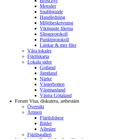
Broschyr
Metoder
Snabbguide
Handledning
Miljöbeskrivning
Viktigaste filerna
Slingprotokoll
Punktprotokoll
Länkar & mer filer
Våra lokaler
Fjärilskarta
Lokala sidor
Gotland
Jämtland
Närke
Västerbotten
Västmanland
Västra Götaland
Forum
Visa, diskutera, artbestäm
Översikt
Ämnen
Fjärilsfrågor
Bilder
Allmänt
Fjärilsgalleri