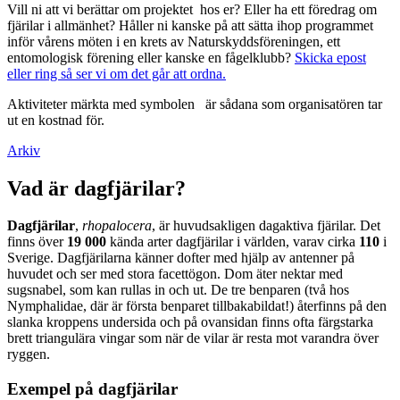
Vill ni att vi berättar om projektet hos er? Eller ha ett föredrag om
fjärilar i allmänhet? Håller ni kanske på att sätta ihop programmet
inför vårens möten i en krets av Naturskyddsföreningen, ett
entomologisk förening eller kanske en fågelklubb?
Skicka epost
eller ring så ser vi om det går att ordna.
Aktiviteter märkta med symbolen
är sådana som organisatören tar
ut en kostnad för.
Arkiv
Vad är dagfjärilar?
Dagfjärilar
,
rhopalocera
, är huvudsakligen dagaktiva fjärilar. Det
finns över
19 000
kända arter dagfjärilar i världen, varav cirka
110
i
Sverige. Dagfjärilarna känner dofter med hjälp av antenner på
huvudet och ser med stora facettögon. Dom äter nektar med
sugsnabel, som kan rullas in och ut. De tre benparen (två hos
Nymphalidae, där är första benparet tillbakabildat!) återfinns på den
slanka kroppens undersida och på ovansidan finns ofta färgstarka
brett triangulära vingar som när de vilar är resta mot varandra över
ryggen.
Exempel på dagfjärilar