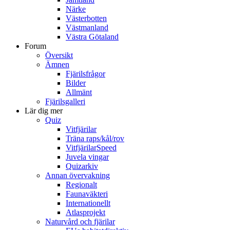
Närke
Västerbotten
Västmanland
Västra Götaland
Forum
Översikt
Ämnen
Fjärilsfrågor
Bilder
Allmänt
Fjärilsgalleri
Lär dig mer
Quiz
Vitfjärilar
Träna raps/kål/rov
VitfjärilarSpeed
Juvela vingar
Quizarkiv
Annan övervakning
Regionalt
Faunaväkteri
Internationellt
Atlasprojekt
Naturvård och fjärilar