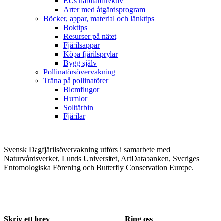
EUs habitatdirektiv
Arter med åtgärdsprogram
Böcker, appar, material och länktips
Boktips
Resurser på nätet
Fjärilsappar
Köpa fjärilsprylar
Bygg själv
Pollinatörsövervakning
Träna på pollinatörer
Blomflugor
Humlor
Solitärbin
Fjärilar
Svensk Dagfjärilsövervakning utförs i samarbete med
Naturvårdsverket, Lunds Universitet, ArtDatabanken, Sveriges
Entomologiska Förening och Butterfly Conservation Europe.
Skriv ett brev
Ring oss