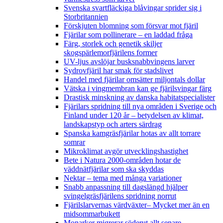
Svenska svartfläckiga blåvingar sprider sig i
Storbritannien
Förskjuten blomning som försvar mot fjäril
Fjärilar som pollinerare – en laddad fråga
Färg, storlek och genetik skiljer
skogspärlemorfjärilens former
UV-ljus avslöjar busksnabbvingens larver
Sydrovfjäril har smak för stadslivet
Handel med fjärilar omsätter miljontals dollar
Vätska i vingmembran kan ge fjärilsvingar färg
Drastisk minskning av danska habitatspecialister
Fjärilars spridning till nya områden i Sverige och
Finland under 120 år
– betydelsen av klimat,
landskapstyp och arters särdrag
Spanska kamgräsfjärilar hotas av allt torrare
somrar
Mikroklimat avgör utvecklingshastighet
Bete i Natura 2000-områden hotar de
väddnätfjärilar som ska skyddas
Nektar – tema med många variationer
Snabb anpassning till dagslängd hjälper
svingelgräsfjärilens spridning norrut
Fjärilslarvernas värdväxter– Mycket mer än en
midsommarbukett
Monarker migrerar söderut allt senare