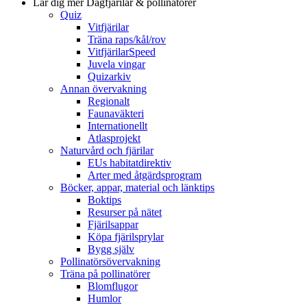
Lär dig mer
Dagfjärilar & pollinatörer
Quiz
Vitfjärilar
Träna raps/kål/rov
VitfjärilarSpeed
Juvela vingar
Quizarkiv
Annan övervakning
Regionalt
Faunaväkteri
Internationellt
Atlasprojekt
Naturvård och fjärilar
EUs habitatdirektiv
Arter med åtgärdsprogram
Böcker, appar, material och länktips
Boktips
Resurser på nätet
Fjärilsappar
Köpa fjärilsprylar
Bygg själv
Pollinatörsövervakning
Träna på pollinatörer
Blomflugor
Humlor