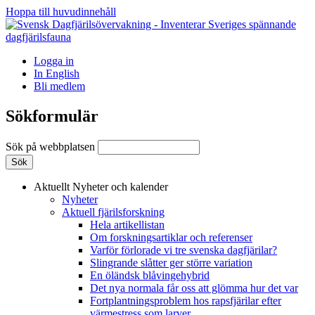
Hoppa till huvudinnehåll
Logga in
In English
Bli medlem
Sökformulär
Sök på webbplatsen
Aktuellt
Nyheter och kalender
Nyheter
Aktuell fjärilsforskning
Hela artikellistan
Om forskningsartiklar och referenser
Varför förlorade vi tre svenska dagfjärilar?
Slingrande slåtter ger större variation
En öländsk blåvingehybrid
Det nya normala får oss att glömma hur det var
Fortplantningsproblem hos rapsfjärilar efter
värmestress som larver