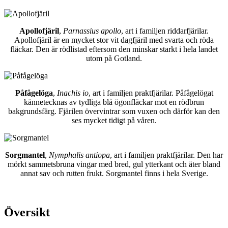
Apollofjäril
,
Parnassius apollo
, art i familjen riddarfjärilar.
Apollofjäril är en mycket stor vit dagfjäril med svarta och röda
fläckar. Den är rödlistad eftersom den minskar starkt i hela landet
utom på Gotland.
Påfågelöga
,
Inachis io
, art i familjen praktfjärilar. Påfågelögat
kännetecknas av tydliga blå ögonfläckar mot en rödbrun
bakgrundsfärg. Fjärilen övervintrar som vuxen och därför kan den
ses mycket tidigt på våren.
Sorgmantel
,
Nymphalis antiopa
, art i familjen praktfjärilar. Den har
mörkt sammetsbruna vingar med bred, gul ytterkant och äter bland
annat sav och rutten frukt. Sorgmantel finns i hela Sverige.
Översikt