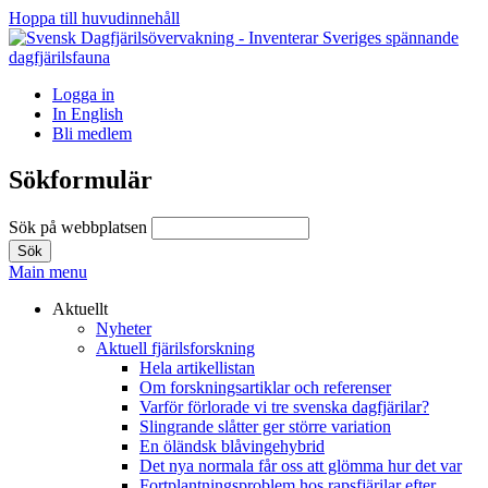
Hoppa till huvudinnehåll
Logga in
In English
Bli medlem
Sökformulär
Sök på webbplatsen
Main menu
Aktuellt
Nyheter
Aktuell fjärilsforskning
Hela artikellistan
Om forskningsartiklar och referenser
Varför förlorade vi tre svenska dagfjärilar?
Slingrande slåtter ger större variation
En öländsk blåvingehybrid
Det nya normala får oss att glömma hur det var
Fortplantningsproblem hos rapsfjärilar efter