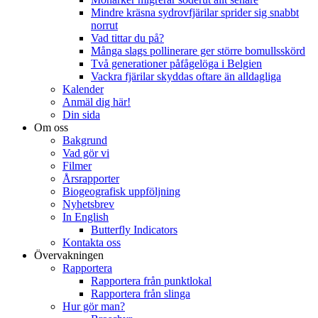
Mindre kräsna sydrovfjärilar sprider sig snabbt
norrut
Vad tittar du på?
Många slags pollinerare ger större bomullsskörd
Två generationer påfågelöga i Belgien
Vackra fjärilar skyddas oftare än alldagliga
Kalender
Anmäl dig här!
Din sida
Om oss
Bakgrund
Vad gör vi
Filmer
Årsrapporter
Biogeografisk uppföljning
Nyhetsbrev
In English
Butterfly Indicators
Kontakta oss
Övervakningen
Rapportera
Rapportera från punktlokal
Rapportera från slinga
Hur gör man?