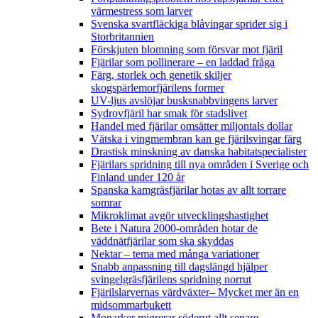
värmestress som larver
Svenska svartfläckiga blåvingar sprider sig i
Storbritannien
Förskjuten blomning som försvar mot fjäril
Fjärilar som pollinerare – en laddad fråga
Färg, storlek och genetik skiljer
skogspärlemorfjärilens former
UV-ljus avslöjar busksnabbvingens larver
Sydrovfjäril har smak för stadslivet
Handel med fjärilar omsätter miljontals dollar
Vätska i vingmembran kan ge fjärilsvingar färg
Drastisk minskning av danska habitatspecialister
Fjärilars spridning till nya områden i Sverige och
Finland under 120 år
Spanska kamgräsfjärilar hotas av allt torrare
somrar
Mikroklimat avgör utvecklingshastighet
Bete i Natura 2000-områden hotar de
väddnätfjärilar som ska skyddas
Nektar – tema med många variationer
Snabb anpassning till dagslängd hjälper
svingelgräsfjärilens spridning norrut
Fjärilslarvernas värdväxter– Mycket mer än en
midsommarbukett
Monarker migrerar söderut allt senare