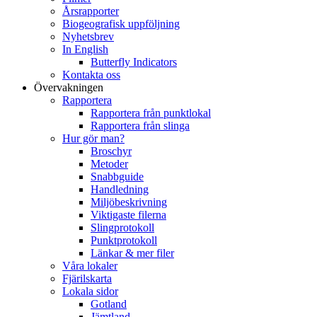
Årsrapporter
Biogeografisk uppföljning
Nyhetsbrev
In English
Butterfly Indicators
Kontakta oss
Övervakningen
Rapportera
Rapportera från punktlokal
Rapportera från slinga
Hur gör man?
Broschyr
Metoder
Snabbguide
Handledning
Miljöbeskrivning
Viktigaste filerna
Slingprotokoll
Punktprotokoll
Länkar & mer filer
Våra lokaler
Fjärilskarta
Lokala sidor
Gotland
Jämtland