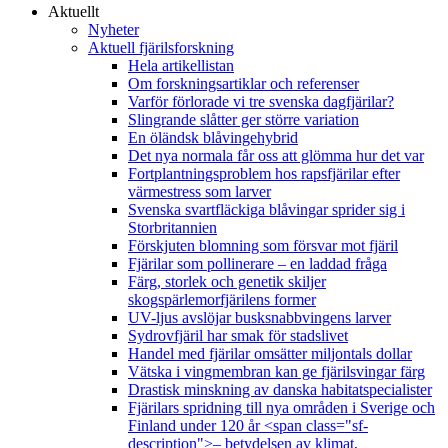
Aktuellt
Nyheter
Aktuell fjärilsforskning
Hela artikellistan
Om forskningsartiklar och referenser
Varför förlorade vi tre svenska dagfjärilar?
Slingrande slåtter ger större variation
En öländsk blåvingehybrid
Det nya normala får oss att glömma hur det var
Fortplantningsproblem hos rapsfjärilar efter
värmestress som larver
Svenska svartfläckiga blåvingar sprider sig i
Storbritannien
Förskjuten blomning som försvar mot fjäril
Fjärilar som pollinerare – en laddad fråga
Färg, storlek och genetik skiljer
skogspärlemorfjärilens former
UV-ljus avslöjar busksnabbvingens larver
Sydrovfjäril har smak för stadslivet
Handel med fjärilar omsätter miljontals dollar
Vätska i vingmembran kan ge fjärilsvingar färg
Drastisk minskning av danska habitatspecialister
Fjärilars spridning till nya områden i Sverige och
Finland under 120 år <span class="sf-
description">– betydelsen av klimat,