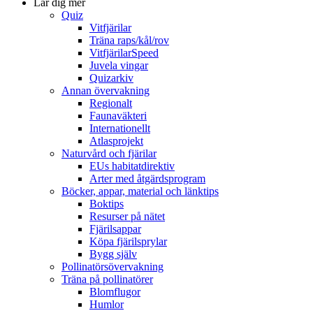
Lär dig mer
Quiz
Vitfjärilar
Träna raps/kål/rov
VitfjärilarSpeed
Juvela vingar
Quizarkiv
Annan övervakning
Regionalt
Faunaväkteri
Internationellt
Atlasprojekt
Naturvård och fjärilar
EUs habitatdirektiv
Arter med åtgärdsprogram
Böcker, appar, material och länktips
Boktips
Resurser på nätet
Fjärilsappar
Köpa fjärilsprylar
Bygg själv
Pollinatörsövervakning
Träna på pollinatörer
Blomflugor
Humlor