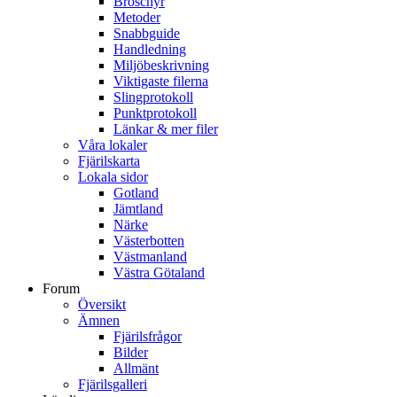
Broschyr
Metoder
Snabbguide
Handledning
Miljöbeskrivning
Viktigaste filerna
Slingprotokoll
Punktprotokoll
Länkar & mer filer
Våra lokaler
Fjärilskarta
Lokala sidor
Gotland
Jämtland
Närke
Västerbotten
Västmanland
Västra Götaland
Forum
Översikt
Ämnen
Fjärilsfrågor
Bilder
Allmänt
Fjärilsgalleri