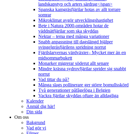
landskapstyp och arters särdrag</span>
Spanska kamgräsfjärilar hotas av allt torrare
somrar
Mikroklimat avgör utvecklingshastighet
Bete i Natura 2000-områden hotar de
väddnätfjärilar som ska skyddas
Nektar – tema med många variationer
Snabb anpassning till dagslängd hjälper
svingelgräsfjärilens spridning norrut
Fjärilslarvernas värdväxter– Mycket mer än en
midsommarbukett
Monarker migrerar söderut allt senare
Mindre kräsna sydrovfjärilar sprider sig snabbt
norrut
Vad tittar du på?
Många slags pollinerare ger större bomullsskörd
Två generationer påfågelöga i Belgien
Vackra fjärilar skyddas oftare än alldagliga
Kalender
Anmäl dig här!
Din sida
Om oss
Bakgrund
Vad gör vi
Filmer