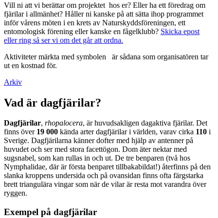
Vill ni att vi berättar om projektet hos er? Eller ha ett föredrag om
fjärilar i allmänhet? Håller ni kanske på att sätta ihop programmet
inför vårens möten i en krets av Naturskyddsföreningen, ett
entomologisk förening eller kanske en fågelklubb?
Skicka epost
eller ring så ser vi om det går att ordna.
Aktiviteter märkta med symbolen
är sådana som organisatören tar
ut en kostnad för.
Arkiv
Vad är dagfjärilar?
Dagfjärilar
,
rhopalocera
, är huvudsakligen dagaktiva fjärilar. Det
finns över
19 000
kända arter dagfjärilar i världen, varav cirka
110
i
Sverige. Dagfjärilarna känner dofter med hjälp av antenner på
huvudet och ser med stora facettögon. Dom äter nektar med
sugsnabel, som kan rullas in och ut. De tre benparen (två hos
Nymphalidae, där är första benparet tillbakabildat!) återfinns på den
slanka kroppens undersida och på ovansidan finns ofta färgstarka
brett triangulära vingar som när de vilar är resta mot varandra över
ryggen.
Exempel på dagfjärilar