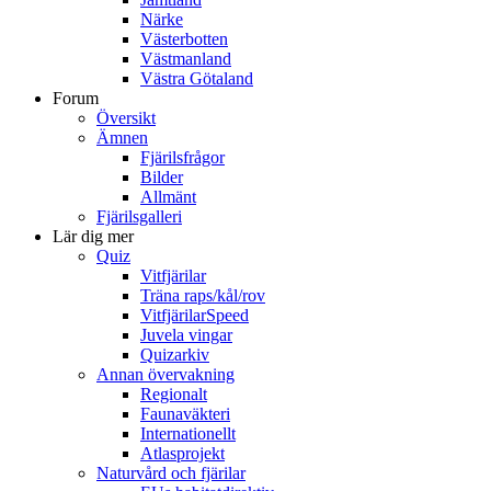
Närke
Västerbotten
Västmanland
Västra Götaland
Forum
Översikt
Ämnen
Fjärilsfrågor
Bilder
Allmänt
Fjärilsgalleri
Lär dig mer
Quiz
Vitfjärilar
Träna raps/kål/rov
VitfjärilarSpeed
Juvela vingar
Quizarkiv
Annan övervakning
Regionalt
Faunaväkteri
Internationellt
Atlasprojekt
Naturvård och fjärilar