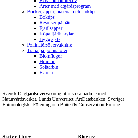
EUs habitatdirektiv
Arter med åtgärdsprogram
Böcker, appar, material och länktips
Boktips
Resurser på nätet
Fjärilsappar
Köpa fjärilsprylar
Bygg själv
Pollinatörsövervakning
Träna på pollinatörer
Blomflugor
Humlor
Solitärbin
Fjärilar
Svensk Dagfjärilsövervakning utförs i samarbete med
Naturvårdsverket, Lunds Universitet, ArtDatabanken, Sveriges
Entomologiska Förening och Butterfly Conservation Europe.
Skriv ett brev
Ring oss