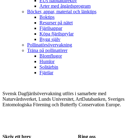
EUs habitatdirektiv
Arter med åtgärdsprogram
Böcker, appar, material och länktips
Boktips
Resurser på nätet
Fjärilsappar
Köpa fjärilsprylar
Bygg själv
Pollinatörsövervakning
Träna på pollinatörer
Blomflugor
Humlor
Solitärbin
Fjärilar
Svensk Dagfjärilsövervakning utförs i samarbete med
Naturvårdsverket, Lunds Universitet, ArtDatabanken, Sveriges
Entomologiska Förening och Butterfly Conservation Europe.
Skriv ett brev
Ring oss