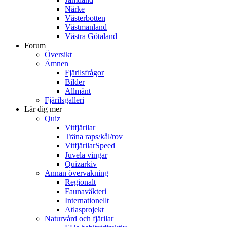
Närke
Västerbotten
Västmanland
Västra Götaland
Forum
Översikt
Ämnen
Fjärilsfrågor
Bilder
Allmänt
Fjärilsgalleri
Lär dig mer
Quiz
Vitfjärilar
Träna raps/kål/rov
VitfjärilarSpeed
Juvela vingar
Quizarkiv
Annan övervakning
Regionalt
Faunaväkteri
Internationellt
Atlasprojekt
Naturvård och fjärilar