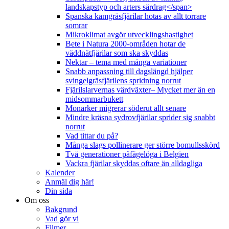
landskapstyp och arters särdrag</span>
Spanska kamgräsfjärilar hotas av allt torrare
somrar
Mikroklimat avgör utvecklingshastighet
Bete i Natura 2000-områden hotar de
väddnätfjärilar som ska skyddas
Nektar – tema med många variationer
Snabb anpassning till dagslängd hjälper
svingelgräsfjärilens spridning norrut
Fjärilslarvernas värdväxter– Mycket mer än en
midsommarbukett
Monarker migrerar söderut allt senare
Mindre kräsna sydrovfjärilar sprider sig snabbt
norrut
Vad tittar du på?
Många slags pollinerare ger större bomullsskörd
Två generationer påfågelöga i Belgien
Vackra fjärilar skyddas oftare än alldagliga
Kalender
Anmäl dig här!
Din sida
Om oss
Bakgrund
Vad gör vi
Filmer