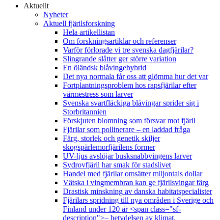
Aktuellt
Nyheter
Aktuell fjärilsforskning
Hela artikellistan
Om forskningsartiklar och referenser
Varför förlorade vi tre svenska dagfjärilar?
Slingrande slåtter ger större variation
En öländsk blåvingehybrid
Det nya normala får oss att glömma hur det var
Fortplantningsproblem hos rapsfjärilar efter
värmestress som larver
Svenska svartfläckiga blåvingar sprider sig i
Storbritannien
Förskjuten blomning som försvar mot fjäril
Fjärilar som pollinerare – en laddad fråga
Färg, storlek och genetik skiljer
skogspärlemorfjärilens former
UV-ljus avslöjar busksnabbvingens larver
Sydrovfjäril har smak för stadslivet
Handel med fjärilar omsätter miljontals dollar
Vätska i vingmembran kan ge fjärilsvingar färg
Drastisk minskning av danska habitatspecialister
Fjärilars spridning till nya områden i Sverige och
Finland under 120 år <span class="sf-
description">– betydelsen av klimat,