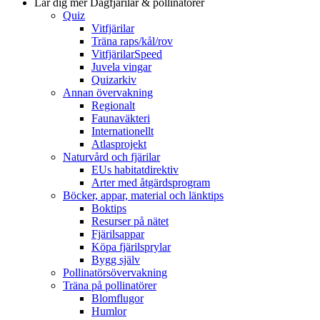
Lär dig mer
Dagfjärilar & pollinatörer
Quiz
Vitfjärilar
Träna raps/kål/rov
VitfjärilarSpeed
Juvela vingar
Quizarkiv
Annan övervakning
Regionalt
Faunaväkteri
Internationellt
Atlasprojekt
Naturvård och fjärilar
EUs habitatdirektiv
Arter med åtgärdsprogram
Böcker, appar, material och länktips
Boktips
Resurser på nätet
Fjärilsappar
Köpa fjärilsprylar
Bygg själv
Pollinatörsövervakning
Träna på pollinatörer
Blomflugor
Humlor