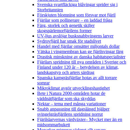
Svenska svartfläckiga blåvingar sprider sig i
Storbritannien
Förskjuten blomning som försvar mot fjäril
Fjärilar som pollinerare – en laddad fråga
Färg, storlek och genetik skiljer
skogspärlemorfjärilens former
UV-ljus avslöjar busksnabbvingens larver
Sydrovfjäril har smak för stadslivet
Handel med fjärilar omsätter miljontals dollar
Vätska i vingmembran kan ge fjärilsvingar färg
Drastisk minskning av danska habitatspecialister
Fjärilars spridning till nya områden i Sverige och
Finland under 120 år
– betydelsen av klimat,
landskapstyp och arters särdrag
Spanska kamgräsfjärilar hotas av allt torrare
somrar
Mikroklimat avgör utvecklingshastighet
Bete i Natura 2000-områden hotar de
väddnätfjärilar som ska skyddas
Nektar – tema med många variationer
Snabb anpassning till dagslängd hjälper
svingelgräsfjärilens spridning norrut
Fjärilslarvernas värdväxter– Mycket mer än en
midsommarbukett
Monarker migrerar söderut allt senare