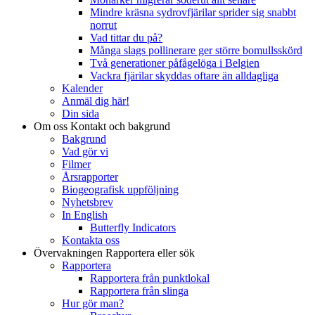
Mindre kräsna sydrovfjärilar sprider sig snabbt
norrut
Vad tittar du på?
Många slags pollinerare ger större bomullsskörd
Två generationer påfågelöga i Belgien
Vackra fjärilar skyddas oftare än alldagliga
Kalender
Anmäl dig här!
Din sida
Om oss
Kontakt och bakgrund
Bakgrund
Vad gör vi
Filmer
Årsrapporter
Biogeografisk uppföljning
Nyhetsbrev
In English
Butterfly Indicators
Kontakta oss
Övervakningen
Rapportera eller sök
Rapportera
Rapportera från punktlokal
Rapportera från slinga
Hur gör man?