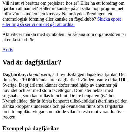
Vill ni att vi berättar om projektet hos er? Eller ha ett föredrag om
fjärilar i allmänhet? Håller ni kanske på att sätta ihop programmet
inför vårens möten i en krets av Naturskyddsföreningen, ett
entomologisk förening eller kanske en fågelklubb?
Skicka epost
eller ring så ser vi om det går att ordna.
Aktiviteter märkta med symbolen
är sådana som organisatören tar
ut en kostnad för.
Arkiv
Vad är dagfjärilar?
Dagfjärilar
,
rhopalocera
, är huvudsakligen dagaktiva fjärilar. Det
finns över
19 000
kända arter dagfjärilar i världen, varav cirka
110
i
Sverige. Dagfjärilarna känner dofter med hjälp av antenner på
huvudet och ser med stora facettögon. Dom äter nektar med
sugsnabel, som kan rullas in och ut. De tre benparen (två hos
Nymphalidae, där är första benparet tillbakabildat!) återfinns på den
slanka kroppens undersida och på ovansidan finns ofta färgstarka
brett triangulära vingar som när de vilar är resta mot varandra över
ryggen.
Exempel på dagfjärilar