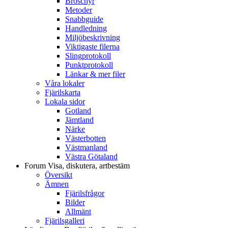
Broschyr
Metoder
Snabbguide
Handledning
Miljöbeskrivning
Viktigaste filerna
Slingprotokoll
Punktprotokoll
Länkar & mer filer
Våra lokaler
Fjärilskarta
Lokala sidor
Gotland
Jämtland
Närke
Västerbotten
Västmanland
Västra Götaland
Forum
Visa, diskutera, artbestäm
Översikt
Ämnen
Fjärilsfrågor
Bilder
Allmänt
Fjärilsgalleri