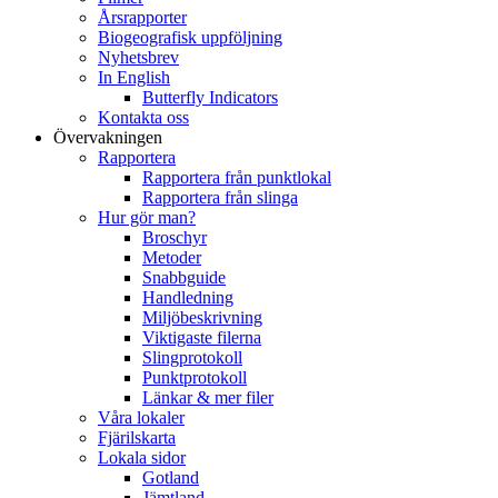
Årsrapporter
Biogeografisk uppföljning
Nyhetsbrev
In English
Butterfly Indicators
Kontakta oss
Övervakningen
Rapportera
Rapportera från punktlokal
Rapportera från slinga
Hur gör man?
Broschyr
Metoder
Snabbguide
Handledning
Miljöbeskrivning
Viktigaste filerna
Slingprotokoll
Punktprotokoll
Länkar & mer filer
Våra lokaler
Fjärilskarta
Lokala sidor
Gotland
Jämtland