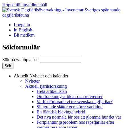
Hoppa till huvudinnehåll
Logga in
In English
Bli medlem
Sökformulär
Sök på webbplatsen
Aktuellt
Nyheter och kalender
Nyheter
Aktuell fjärilsforskning
Hela artikellistan
Om forskningsartiklar och referenser
Varför förlorade vi tre svenska dagfjärilar?
Slingrande slåtter ger större variation
En öländsk blåvingehybrid
Det nya normala får oss att glömma hur det var
Fortplantningsproblem hos rapsfjärilar efter
värmestress som larver