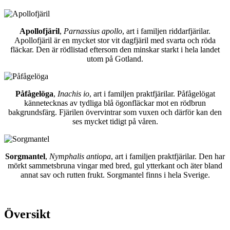
Apollofjäril
,
Parnassius apollo
, art i familjen riddarfjärilar.
Apollofjäril är en mycket stor vit dagfjäril med svarta och röda
fläckar. Den är rödlistad eftersom den minskar starkt i hela landet
utom på Gotland.
Påfågelöga
,
Inachis io
, art i familjen praktfjärilar. Påfågelögat
kännetecknas av tydliga blå ögonfläckar mot en rödbrun
bakgrundsfärg. Fjärilen övervintrar som vuxen och därför kan den
ses mycket tidigt på våren.
Sorgmantel
,
Nymphalis antiopa
, art i familjen praktfjärilar. Den har
mörkt sammetsbruna vingar med bred, gul ytterkant och äter bland
annat sav och rutten frukt. Sorgmantel finns i hela Sverige.
Översikt