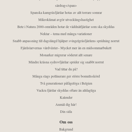
särdrag</span>
Spanska kamgräsfjärilar hotas av allt torrare somrar
Mikroklimat avgör utvecklingshastighet
Bete i Natura 2000-områden hotar de väddnätfjärilar som ska skyddas
Nektar – tema med många variationer
Snabb anpassning till dagslängd hjälper svingelgräsfjärilens spridning norrut
Fjärilslarvernas värdväxter– Mycket mer än en midsommarbukett
Monarker migrerar söderut allt senare
Mindre kräsna sydrovfjärilar sprider sig snabbt norrut
Vad tittar du på?
Många slags pollinerare ger större bomullsskörd
Två generationer påfågelöga i Belgien
Vackra fjärilar skyddas oftare än alldagliga
Kalender
Anmäl dig här!
Din sida
Om oss
Bakgrund