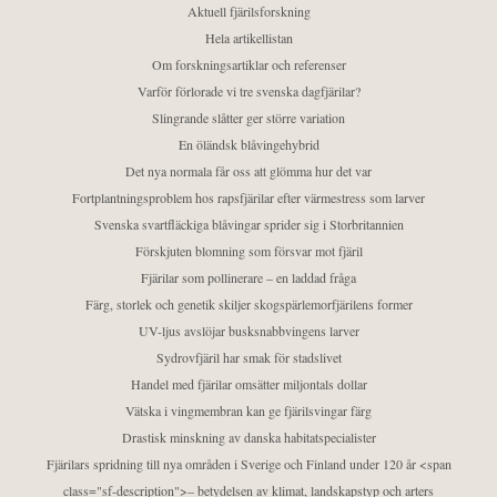
Aktuell fjärilsforskning
Hela artikellistan
Om forskningsartiklar och referenser
Varför förlorade vi tre svenska dagfjärilar?
Slingrande slåtter ger större variation
En öländsk blåvingehybrid
Det nya normala får oss att glömma hur det var
Fortplantningsproblem hos rapsfjärilar efter värmestress som larver
Svenska svartfläckiga blåvingar sprider sig i Storbritannien
Förskjuten blomning som försvar mot fjäril
Fjärilar som pollinerare – en laddad fråga
Färg, storlek och genetik skiljer skogspärlemorfjärilens former
UV-ljus avslöjar busksnabbvingens larver
Sydrovfjäril har smak för stadslivet
Handel med fjärilar omsätter miljontals dollar
Vätska i vingmembran kan ge fjärilsvingar färg
Drastisk minskning av danska habitatspecialister
Fjärilars spridning till nya områden i Sverige och Finland under 120 år <span
class="sf-description">– betydelsen av klimat, landskapstyp och arters