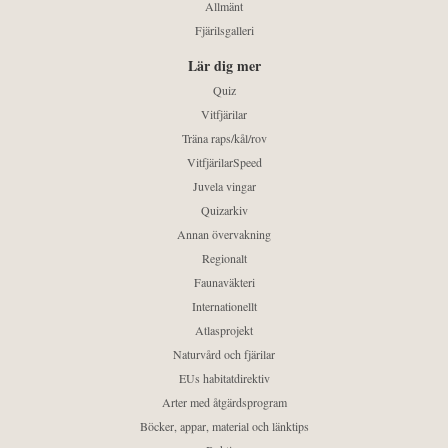
Allmänt
Fjärilsgalleri
Lär dig mer
Quiz
Vitfjärilar
Träna raps/kål/rov
VitfjärilarSpeed
Juvela vingar
Quizarkiv
Annan övervakning
Regionalt
Faunaväkteri
Internationellt
Atlasprojekt
Naturvård och fjärilar
EUs habitatdirektiv
Arter med åtgärdsprogram
Böcker, appar, material och länktips