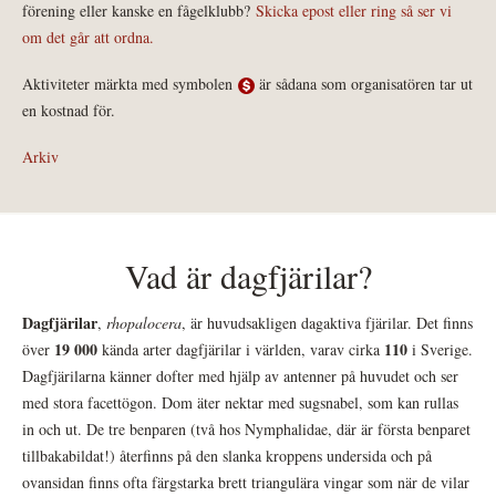
förening eller kanske en fågelklubb?
Skicka epost eller ring så ser vi
om det går att ordna.
Aktiviteter märkta med symbolen
är sådana som organisatören tar ut
en kostnad för.
Arkiv
Vad är dagfjärilar?
Dagfjärilar
,
rhopalocera
, är huvudsakligen dagaktiva fjärilar. Det finns
19 000
110
över
kända arter dagfjärilar i världen, varav cirka
i Sverige.
Dagfjärilarna känner dofter med hjälp av antenner på huvudet och ser
med stora facettögon. Dom äter nektar med sugsnabel, som kan rullas
in och ut. De tre benparen (två hos Nymphalidae, där är första benparet
tillbakabildat!) återfinns på den slanka kroppens undersida och på
ovansidan finns ofta färgstarka brett triangulära vingar som när de vilar