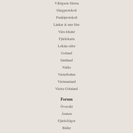
Viktigaste filerna
Slingprotokoll
Punktprotokoll
Länkar & mer filer
Våra lokaler
Fjärilskarta
Lokala sidor
Gotland
Jämtland
Närke
Västerbotten
Västmanland
Västra Götaland
Forum
Översikt
Ämnen
Fjärilsfrågor
Bilder