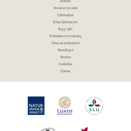
Boktips
Resurser på nätet
Fjärilsappar
Köpa fjärilsprylar
Bygg själv
Pollinatörsövervakning
Träna på pollinatörer
Blomflugor
Humlor
Solitärbin
Fjärilar