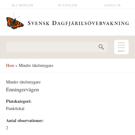
Hoppa till huvudinnehåll
BLI MEDLEM
IN ENGLISH
LOGGA IN
Sökformulär
Hem
» Mindre tåtelsmygare
Mindre tåtelsmygare
Enningervägen
Platskategori:
Punktlokal
Antal observationer:
2