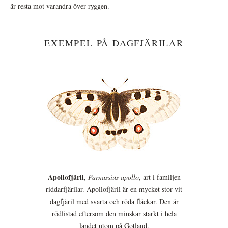
är resta mot varandra över ryggen.
EXEMPEL PÅ DAGFJÄRILAR
Apollofjäril
,
Parnassius apollo
, art i familjen
riddarfjärilar. Apollofjäril är en mycket stor vit
dagfjäril med svarta och röda fläckar. Den är
rödlistad eftersom den minskar starkt i hela
landet utom på Gotland.