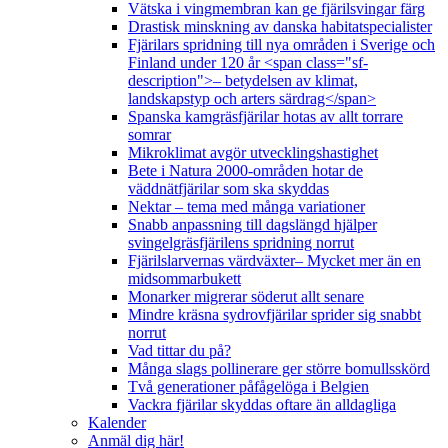
Vätska i vingmembran kan ge fjärilsvingar färg
Drastisk minskning av danska habitatspecialister
Fjärilars spridning till nya områden i Sverige och
Finland under 120 år <span class="sf-
description">– betydelsen av klimat,
landskapstyp och arters särdrag</span>
Spanska kamgräsfjärilar hotas av allt torrare
somrar
Mikroklimat avgör utvecklingshastighet
Bete i Natura 2000-områden hotar de
väddnätfjärilar som ska skyddas
Nektar – tema med många variationer
Snabb anpassning till dagslängd hjälper
svingelgräsfjärilens spridning norrut
Fjärilslarvernas värdväxter– Mycket mer än en
midsommarbukett
Monarker migrerar söderut allt senare
Mindre kräsna sydrovfjärilar sprider sig snabbt
norrut
Vad tittar du på?
Många slags pollinerare ger större bomullsskörd
Två generationer påfågelöga i Belgien
Vackra fjärilar skyddas oftare än alldagliga
Kalender
Anmäl dig här!