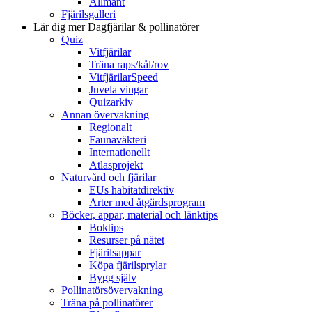
Allmänt
Fjärilsgalleri
Lär dig mer
Dagfjärilar & pollinatörer
Quiz
Vitfjärilar
Träna raps/kål/rov
VitfjärilarSpeed
Juvela vingar
Quizarkiv
Annan övervakning
Regionalt
Faunaväkteri
Internationellt
Atlasprojekt
Naturvård och fjärilar
EUs habitatdirektiv
Arter med åtgärdsprogram
Böcker, appar, material och länktips
Boktips
Resurser på nätet
Fjärilsappar
Köpa fjärilsprylar
Bygg själv
Pollinatörsövervakning
Träna på pollinatörer