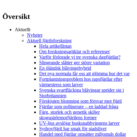
Översikt
Aktuellt
Nyheter
Aktuell fjärilsforskning
Hela artikellistan
Om forskningsartiklar och referenser
Varför förlorade vi tre svenska dagfjärilar?
Slingrande slåtter ger större variation
En öländsk blåvingehybrid
Det nya normala får oss att glömma hur det var
Fortplantningsproblem hos rapsfjärilar efter
värmestress som larver
Svenska svartfläckiga blåvingar sprider sig i
Storbritannien
Förskjuten blomning som försvar mot fjäril
Fjärilar som pollinerare – en laddad fråga
Färg, storlek och genetik skiljer
skogspärlemorfjärilens former
UV-ljus avslöjar busksnabbvingens larver
Sydrovfjäril har smak för stadslivet
Handel med fjärilar omsätter miljontals dollar