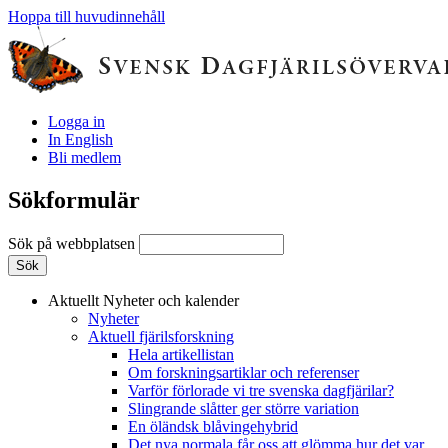
Hoppa till huvudinnehåll
Logga in
In English
Bli medlem
Sökformulär
Sök på webbplatsen
Aktuellt
Nyheter och kalender
Nyheter
Aktuell fjärilsforskning
Hela artikellistan
Om forskningsartiklar och referenser
Varför förlorade vi tre svenska dagfjärilar?
Slingrande slåtter ger större variation
En öländsk blåvingehybrid
Det nya normala får oss att glömma hur det var