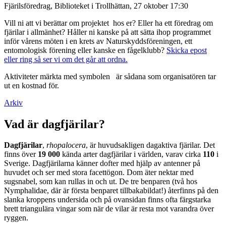
Fjärilsföredrag, Biblioteket i Trollhättan, 27 oktober 17:30
Vill ni att vi berättar om projektet hos er? Eller ha ett föredrag om
fjärilar i allmänhet? Håller ni kanske på att sätta ihop programmet
inför vårens möten i en krets av Naturskyddsföreningen, ett
entomologisk förening eller kanske en fågelklubb?
Skicka epost
eller ring så ser vi om det går att ordna.
Aktiviteter märkta med symbolen
är sådana som organisatören tar
ut en kostnad för.
Arkiv
Vad är dagfjärilar?
Dagfjärilar
,
rhopalocera
, är huvudsakligen dagaktiva fjärilar. Det
finns över
19 000
kända arter dagfjärilar i världen, varav cirka
110
i
Sverige. Dagfjärilarna känner dofter med hjälp av antenner på
huvudet och ser med stora facettögon. Dom äter nektar med
sugsnabel, som kan rullas in och ut. De tre benparen (två hos
Nymphalidae, där är första benparet tillbakabildat!) återfinns på den
slanka kroppens undersida och på ovansidan finns ofta färgstarka
brett triangulära vingar som när de vilar är resta mot varandra över
ryggen.