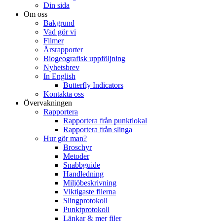
Din sida
Om oss
Bakgrund
Vad gör vi
Filmer
Årsrapporter
Biogeografisk uppföljning
Nyhetsbrev
In English
Butterfly Indicators
Kontakta oss
Övervakningen
Rapportera
Rapportera från punktlokal
Rapportera från slinga
Hur gör man?
Broschyr
Metoder
Snabbguide
Handledning
Miljöbeskrivning
Viktigaste filerna
Slingprotokoll
Punktprotokoll
Länkar & mer filer