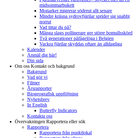
midsommarbukett
Monarker migrerar söderut allt senare
Mindre kräsna sydrovfjärilar sprider sig snabbt
norrut
Vad tittar du på?
Många slags pollinerare ger större bomullsskörd
Två generationer påfågelöga i Belgien
Vackra fjärilar skyddas oftare än alldagliga
Kalender
Anmäl dig här!
Din sida
Om oss
Kontakt och bakgrund
Bakgrund
Vad gör vi
Filmer
Årsrapporter
Biogeografisk uppföljning
Nyhetsbrev
In English
Butterfly Indicators
Kontakta oss
Övervakningen
Rapportera eller sök
Rapportera
Rapportera från punktlokal