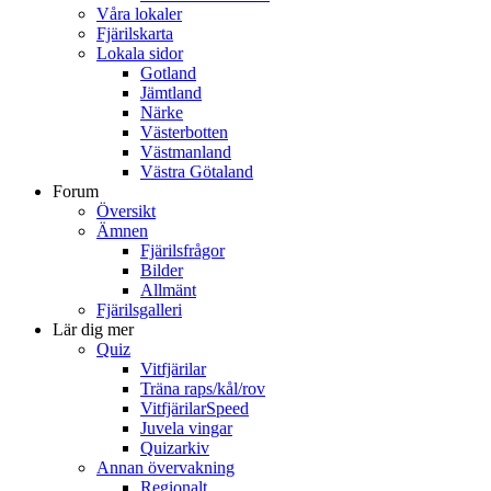
Våra lokaler
Fjärilskarta
Lokala sidor
Gotland
Jämtland
Närke
Västerbotten
Västmanland
Västra Götaland
Forum
Översikt
Ämnen
Fjärilsfrågor
Bilder
Allmänt
Fjärilsgalleri
Lär dig mer
Quiz
Vitfjärilar
Träna raps/kål/rov
VitfjärilarSpeed
Juvela vingar
Quizarkiv
Annan övervakning
Regionalt