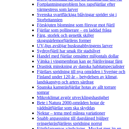
Fortplantningsproblem hos rapsfjärilar efter
värmestress som larver
Svenska svartfläckiga blåvingar sprider sig i
Storbritannien
Förskjuten blomning som försvar mot fjäril
Fjärilar som pollinerare – en laddad fråga
Färg, storlek och genetik skiljer
skogspärlemorfjärilens former
UV-ljus avslöjar busksnabbvingens larver
Sydrovfjäril har smak för stadslivet
Handel med fjärilar omsätter miljontals dollar
Vätska i vingmembran kan ge fjärilsvingar färg
Drastisk minskning av danska habitatspecialister
Fjärilars spridning till nya områden i Sverige och
Finland under 120 år
– betydelsen av klimat,
landskapstyp och arters särdrag
Spanska kamgräsfjärilar hotas av allt torrare
somrar
Mikroklimat avgör utvecklingshastighet
Bete i Natura 2000-områden hotar de
väddnätfjärilar som ska skyddas
Nektar – tema med många variationer
Snabb anpassning till dagslängd hjälper
svingelgräsfjärilens spridning norrut
Fjärilslarvernas värdväxter– Mycket mer än en