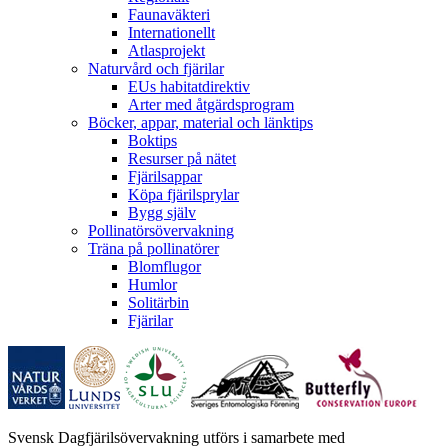
Faunaväkteri
Internationellt
Atlasprojekt
Naturvård och fjärilar
EUs habitatdirektiv
Arter med åtgärdsprogram
Böcker, appar, material och länktips
Boktips
Resurser på nätet
Fjärilsappar
Köpa fjärilsprylar
Bygg själv
Pollinatörsövervakning
Träna på pollinatörer
Blomflugor
Humlor
Solitärbin
Fjärilar
Svensk Dagfjärilsövervakning utförs i samarbete med