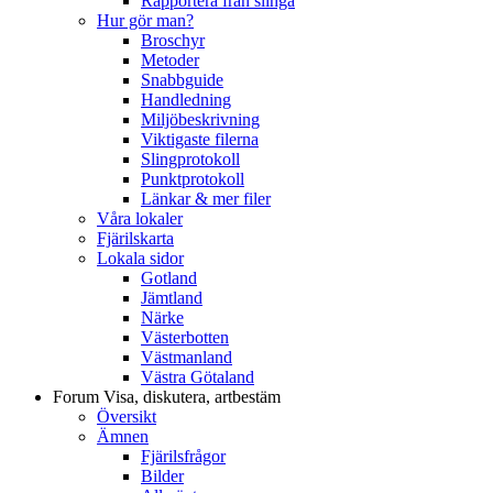
Rapportera från slinga
Hur gör man?
Broschyr
Metoder
Snabbguide
Handledning
Miljöbeskrivning
Viktigaste filerna
Slingprotokoll
Punktprotokoll
Länkar & mer filer
Våra lokaler
Fjärilskarta
Lokala sidor
Gotland
Jämtland
Närke
Västerbotten
Västmanland
Västra Götaland
Forum
Visa, diskutera, artbestäm
Översikt
Ämnen
Fjärilsfrågor
Bilder