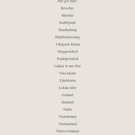
Hur gör man?
Broschyr
Metoder
Snabbguide
Handledning
Miljöbeskrivning
Viktigaste filerna
Slingprotokoll
Punktprotokoll
Länkar & mer filer
Våra lokaler
Fjärilskarta
Lokala sidor
Gotland
Jämtland
Närke
Västerbotten
Västmanland
Västra Götaland