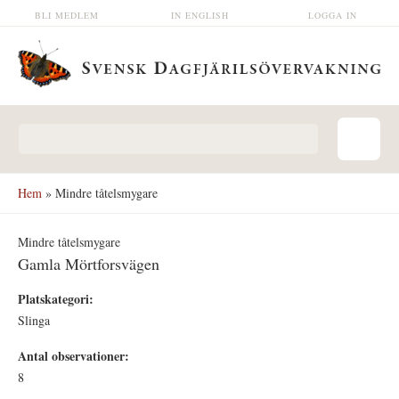
Hoppa till huvudinnehåll
BLI MEDLEM
IN ENGLISH
LOGGA IN
Sökformulär
Hem
» Mindre tåtelsmygare
Mindre tåtelsmygare
Gamla Mörtforsvägen
Platskategori:
Slinga
Antal observationer:
8