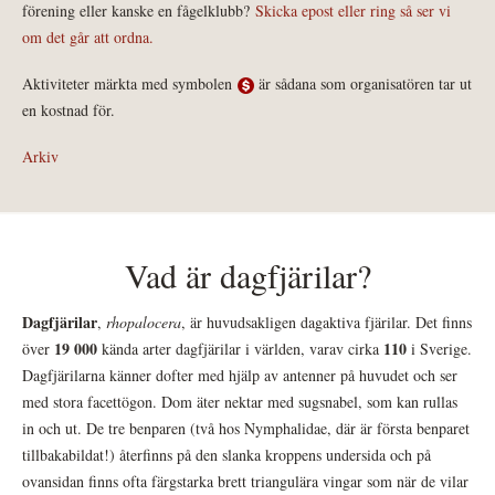
förening eller kanske en fågelklubb?
Skicka epost eller ring så ser vi
om det går att ordna.
Aktiviteter märkta med symbolen
är sådana som organisatören tar ut
en kostnad för.
Arkiv
Vad är dagfjärilar?
Dagfjärilar
,
rhopalocera
, är huvudsakligen dagaktiva fjärilar. Det finns
19 000
110
över
kända arter dagfjärilar i världen, varav cirka
i Sverige.
Dagfjärilarna känner dofter med hjälp av antenner på huvudet och ser
med stora facettögon. Dom äter nektar med sugsnabel, som kan rullas
in och ut. De tre benparen (två hos Nymphalidae, där är första benparet
tillbakabildat!) återfinns på den slanka kroppens undersida och på
ovansidan finns ofta färgstarka brett triangulära vingar som när de vilar