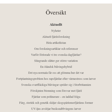
Översikt
Aktuellt
Nyheter
Aktuell fjärilsforskning
Hela artikellistan
Om forskningsartiklar och referenser
Varför förlorade vi tre svenska dagfjärilar?
Slingrande slåtter ger större variation
En öländsk blåvingehybrid
Det nya normala får oss att glömma hur det var
Fortplantningsproblem hos rapsfjärilar efter värmestress som larver
Svenska svartfläckiga blåvingar sprider sig i Storbritannien
Förskjuten blomning som försvar mot fjäril
Fjärilar som pollinerare – en laddad fråga
Färg, storlek och genetik skiljer skogspärlemorfjärilens former
UV-ljus avslöjar busksnabbvingens larver