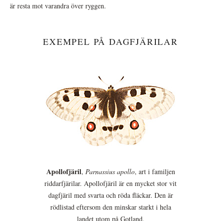
är resta mot varandra över ryggen.
EXEMPEL PÅ DAGFJÄRILAR
Apollofjäril
,
Parnassius apollo
, art i familjen
riddarfjärilar. Apollofjäril är en mycket stor vit
dagfjäril med svarta och röda fläckar. Den är
rödlistad eftersom den minskar starkt i hela
landet utom på Gotland.