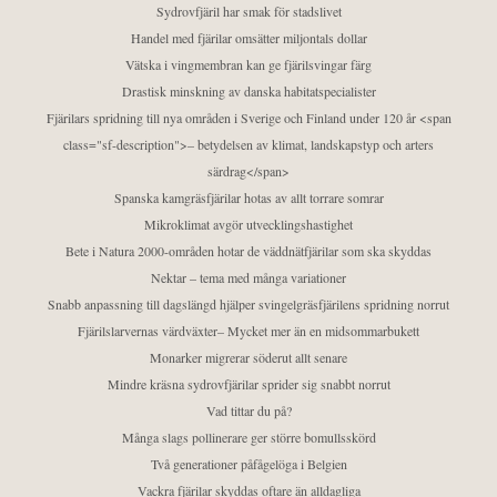
Sydrovfjäril har smak för stadslivet
Handel med fjärilar omsätter miljontals dollar
Vätska i vingmembran kan ge fjärilsvingar färg
Drastisk minskning av danska habitatspecialister
Fjärilars spridning till nya områden i Sverige och Finland under 120 år <span
class="sf-description">– betydelsen av klimat, landskapstyp och arters
särdrag</span>
Spanska kamgräsfjärilar hotas av allt torrare somrar
Mikroklimat avgör utvecklingshastighet
Bete i Natura 2000-områden hotar de väddnätfjärilar som ska skyddas
Nektar – tema med många variationer
Snabb anpassning till dagslängd hjälper svingelgräsfjärilens spridning norrut
Fjärilslarvernas värdväxter– Mycket mer än en midsommarbukett
Monarker migrerar söderut allt senare
Mindre kräsna sydrovfjärilar sprider sig snabbt norrut
Vad tittar du på?
Många slags pollinerare ger större bomullsskörd
Två generationer påfågelöga i Belgien
Vackra fjärilar skyddas oftare än alldagliga