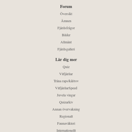
Forum
Översikt
Ämnen
Fjärilsfrågor
Bilder
Allmänt
Fjärilsgalleri
Lär dig mer
Quiz
Vitfjärilar
Träna raps/kål/rov
VitfjärilarSpeed
Juvela vingar
Quizarkiv
Annan övervakning
Regionalt
Faunaväkteri
Internationellt