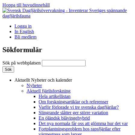
Hoppa till huvudinnehåll
Logga in
In English
Bli medlem
Sökformulär
Sök på webbplatsen
Aktuellt
Nyheter och kalender
Nyheter
Aktuell fjärilsforskning
Hela artikellistan
Om forskningsartiklar och referenser
Varför förlorade vi tre svenska dagfjärilar?
Slingrande slåtter ger större variation
En öländsk blåvingehybrid
Det nya normala får oss att glömma hur det var
Fortplantningsproblem hos rapsfjärilar efter
värmestress som larver