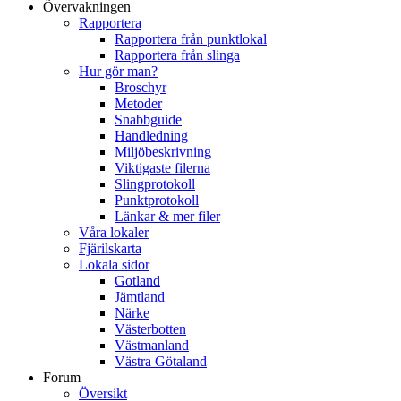
Övervakningen
Rapportera
Rapportera från punktlokal
Rapportera från slinga
Hur gör man?
Broschyr
Metoder
Snabbguide
Handledning
Miljöbeskrivning
Viktigaste filerna
Slingprotokoll
Punktprotokoll
Länkar & mer filer
Våra lokaler
Fjärilskarta
Lokala sidor
Gotland
Jämtland
Närke
Västerbotten
Västmanland
Västra Götaland
Forum
Översikt