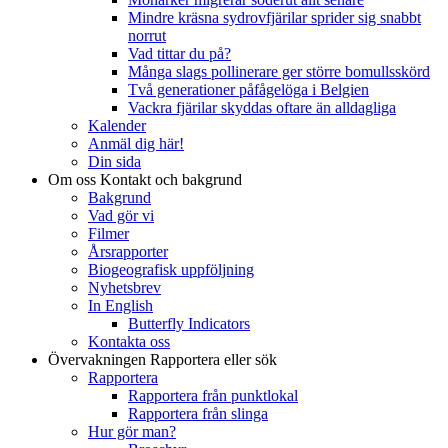
Mindre kräsna sydrovfjärilar sprider sig snabbt
norrut
Vad tittar du på?
Många slags pollinerare ger större bomullsskörd
Två generationer påfågelöga i Belgien
Vackra fjärilar skyddas oftare än alldagliga
Kalender
Anmäl dig här!
Din sida
Om oss
Kontakt och bakgrund
Bakgrund
Vad gör vi
Filmer
Årsrapporter
Biogeografisk uppföljning
Nyhetsbrev
In English
Butterfly Indicators
Kontakta oss
Övervakningen
Rapportera eller sök
Rapportera
Rapportera från punktlokal
Rapportera från slinga
Hur gör man?