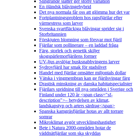
Slingrande slåtter ger större variation
En öländsk blåvingehybrid
Det nya normala får oss att glömma hur det var
Fortplantningsproblem hos rapsfjärilar efter
värmestress som larver
Svenska svartfläckiga blåvingar sprider sig i
Storbritannien
Förskjuten blomning som försvar mot fjäril
Fjärilar som pollinerare – en laddad fråga
Färg, storlek och genetik skiljer
skogspärlemorfjärilens former
UV-ljus avslöjar busksnabbvingens larver
Sydrovfjäril har smak för stadslivet
Handel med fjärilar omsätter miljontals dollar
Vätska i vingmembran kan ge fjärilsvingar färg
Drastisk minskning av danska habitatspecialister
Fjärilars spridning till nya områden i Sverige och
Finland under 120 år <span class="sf-
description">– betydelsen av klimat,
landskapstyp och arters särdrag</span>
Spanska kamgräsfjärilar hotas av allt torrare
somrar
Mikroklimat avgör utvecklingshastighet
Bete i Natura 2000-områden hotar de
väddnätfjärilar som ska skyddas