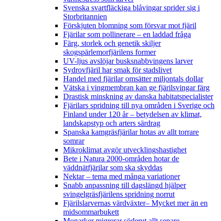
Svenska svartfläckiga blåvingar sprider sig i
Storbritannien
Förskjuten blomning som försvar mot fjäril
Fjärilar som pollinerare – en laddad fråga
Färg, storlek och genetik skiljer
skogspärlemorfjärilens former
UV-ljus avslöjar busksnabbvingens larver
Sydrovfjäril har smak för stadslivet
Handel med fjärilar omsätter miljontals dollar
Vätska i vingmembran kan ge fjärilsvingar färg
Drastisk minskning av danska habitatspecialister
Fjärilars spridning till nya områden i Sverige och
Finland under 120 år
– betydelsen av klimat,
landskapstyp och arters särdrag
Spanska kamgräsfjärilar hotas av allt torrare
somrar
Mikroklimat avgör utvecklingshastighet
Bete i Natura 2000-områden hotar de
väddnätfjärilar som ska skyddas
Nektar – tema med många variationer
Snabb anpassning till dagslängd hjälper
svingelgräsfjärilens spridning norrut
Fjärilslarvernas värdväxter– Mycket mer än en
midsommarbukett
Monarker migrerar söderut allt senare