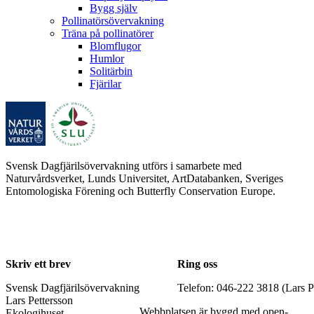
Bygg själv
Pollinatörsövervakning
Träna på pollinatörer
Blomflugor
Humlor
Solitärbin
Fjärilar
Svensk Dagfjärilsövervakning utförs i samarbete med
Naturvårdsverket, Lunds Universitet, ArtDatabanken, Sveriges
Entomologiska Förening och Butterfly Conservation Europe.
Skriv ett brev
Ring oss
Svensk Dagfjärilsövervakning
Telefon: 046-222 3818 (Lars P
Lars Pettersson
Webbplatsen är byggd med open-
Ekologihuset