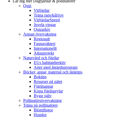
Lär dig mer
Dagfjärilar & pollinatörer
Quiz
Vitfjärilar
Träna raps/kål/rov
VitfjärilarSpeed
Juvela vingar
Quizarkiv
Annan övervakning
Regionalt
Faunaväkteri
Internationellt
Atlasprojekt
Naturvård och fjärilar
EUs habitatdirektiv
Arter med åtgärdsprogram
Böcker, appar, material och länktips
Boktips
Resurser på nätet
Fjärilsappar
Köpa fjärilsprylar
Bygg själv
Pollinatörsövervakning
Träna på pollinatörer
Blomflugor
Humlor