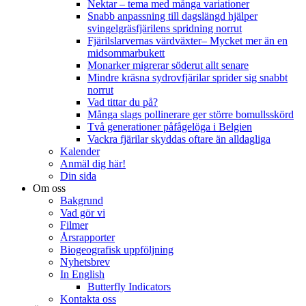
Nektar – tema med många variationer
Snabb anpassning till dagslängd hjälper
svingelgräsfjärilens spridning norrut
Fjärilslarvernas värdväxter– Mycket mer än en
midsommarbukett
Monarker migrerar söderut allt senare
Mindre kräsna sydrovfjärilar sprider sig snabbt
norrut
Vad tittar du på?
Många slags pollinerare ger större bomullsskörd
Två generationer påfågelöga i Belgien
Vackra fjärilar skyddas oftare än alldagliga
Kalender
Anmäl dig här!
Din sida
Om oss
Bakgrund
Vad gör vi
Filmer
Årsrapporter
Biogeografisk uppföljning
Nyhetsbrev
In English
Butterfly Indicators
Kontakta oss