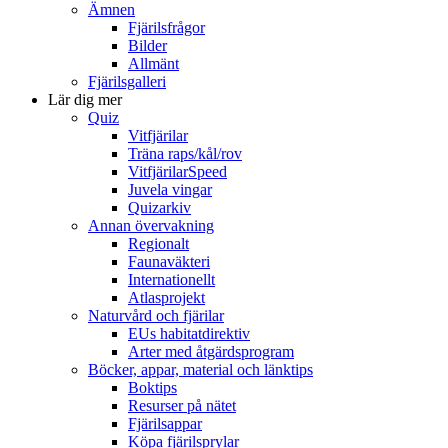
Ämnen
Fjärilsfrågor
Bilder
Allmänt
Fjärilsgalleri
Lär dig mer
Quiz
Vitfjärilar
Träna raps/kål/rov
VitfjärilarSpeed
Juvela vingar
Quizarkiv
Annan övervakning
Regionalt
Faunaväkteri
Internationellt
Atlasprojekt
Naturvård och fjärilar
EUs habitatdirektiv
Arter med åtgärdsprogram
Böcker, appar, material och länktips
Boktips
Resurser på nätet
Fjärilsappar
Köpa fjärilsprylar