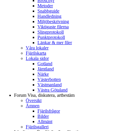
Broschyr
Metoder
Snabbguide
Handledning
Miljöbeskrivning
Viktigaste filerna
Slingprotokoll
Punktprotokoll
Länkar & mer filer
Våra lokaler
Fjärilskarta
Lokala sidor
Gotland
Jämtland
Närke
Västerbotten
Västmanland
Västra Götaland
Forum
Visa, diskutera, artbestäm
Översikt
Ämnen
Fjärilsfrågor
Bilder
Allmänt
Fjärilsgalleri