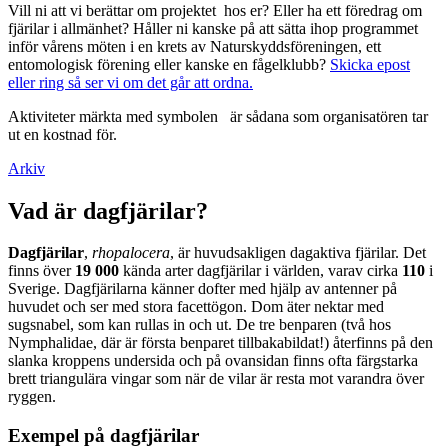
Vill ni att vi berättar om projektet hos er? Eller ha ett föredrag om
fjärilar i allmänhet? Håller ni kanske på att sätta ihop programmet
inför vårens möten i en krets av Naturskyddsföreningen, ett
entomologisk förening eller kanske en fågelklubb?
Skicka epost
eller ring så ser vi om det går att ordna.
Aktiviteter märkta med symbolen
är sådana som organisatören tar
ut en kostnad för.
Arkiv
Vad är dagfjärilar?
Dagfjärilar
,
rhopalocera
, är huvudsakligen dagaktiva fjärilar. Det
finns över
19 000
kända arter dagfjärilar i världen, varav cirka
110
i
Sverige. Dagfjärilarna känner dofter med hjälp av antenner på
huvudet och ser med stora facettögon. Dom äter nektar med
sugsnabel, som kan rullas in och ut. De tre benparen (två hos
Nymphalidae, där är första benparet tillbakabildat!) återfinns på den
slanka kroppens undersida och på ovansidan finns ofta färgstarka
brett triangulära vingar som när de vilar är resta mot varandra över
ryggen.
Exempel på dagfjärilar