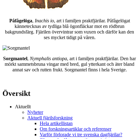
Påfågelöga
,
Inachis io
, art i familjen praktfjärilar. Påfågelögat
kännetecknas av tydliga blå ögonfläckar mot en rödbrun
bakgrundsfärg. Fjärilen övervintrar som vuxen och därför kan den
ses mycket tidigt på våren.
Sorgmantel
,
Nymphalis antiopa
, art i familjen praktfjärilar. Den har
mörkt sammetsbruna vingar med bred, gul ytterkant och äter bland
annat sav och rutten frukt. Sorgmantel finns i hela Sverige.
Översikt
Aktuellt
Nyheter
Aktuell fjärilsforskning
Hela artikellistan
Om forskningsartiklar och referenser
Varför förlorade vi tre svenska dagfjärilar?