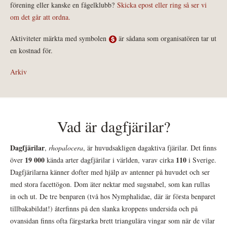
förening eller kanske en fågelklubb?
Skicka epost eller ring så ser vi
om det går att ordna.
Aktiviteter märkta med symbolen
är sådana som organisatören tar ut
en kostnad för.
Arkiv
Vad är dagfjärilar?
Dagfjärilar
,
rhopalocera
, är huvudsakligen dagaktiva fjärilar. Det finns
19 000
110
över
kända arter dagfjärilar i världen, varav cirka
i Sverige.
Dagfjärilarna känner dofter med hjälp av antenner på huvudet och ser
med stora facettögon. Dom äter nektar med sugsnabel, som kan rullas
in och ut. De tre benparen (två hos Nymphalidae, där är första benparet
tillbakabildat!) återfinns på den slanka kroppens undersida och på
ovansidan finns ofta färgstarka brett triangulära vingar som när de vilar