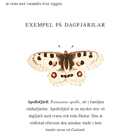
är resta mot varandra över ryggen.
EXEMPEL PÅ DAGFJÄRILAR
Apollofjäril
,
Parnassius apollo
, art i familjen
riddarfjärilar. Apollofjäril är en mycket stor vit
dagfjäril med svarta och röda fläckar. Den är
rödlistad eftersom den minskar starkt i hela
landet utom på Gotland.