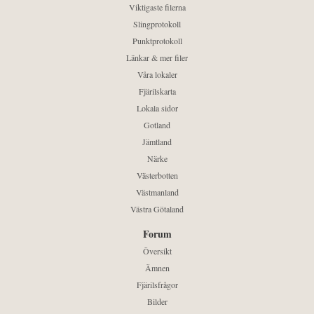
Viktigaste filerna
Slingprotokoll
Punktprotokoll
Länkar & mer filer
Våra lokaler
Fjärilskarta
Lokala sidor
Gotland
Jämtland
Närke
Västerbotten
Västmanland
Västra Götaland
Forum
Översikt
Ämnen
Fjärilsfrågor
Bilder