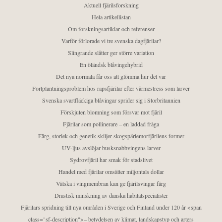
Aktuell fjärilsforskning
Hela artikellistan
Om forskningsartiklar och referenser
Varför förlorade vi tre svenska dagfjärilar?
Slingrande slåtter ger större variation
En öländsk blåvingehybrid
Det nya normala får oss att glömma hur det var
Fortplantningsproblem hos rapsfjärilar efter värmestress som larver
Svenska svartfläckiga blåvingar sprider sig i Storbritannien
Förskjuten blomning som försvar mot fjäril
Fjärilar som pollinerare – en laddad fråga
Färg, storlek och genetik skiljer skogspärlemorfjärilens former
UV-ljus avslöjar busksnabbvingens larver
Sydrovfjäril har smak för stadslivet
Handel med fjärilar omsätter miljontals dollar
Vätska i vingmembran kan ge fjärilsvingar färg
Drastisk minskning av danska habitatspecialister
Fjärilars spridning till nya områden i Sverige och Finland under 120 år <span
class="sf-description">– betydelsen av klimat, landskapstyp och arters