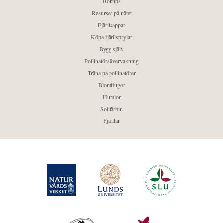
Boktips
Resurser på nätet
Fjärilsappar
Köpa fjärilsprylar
Bygg själv
Pollinatörsövervakning
Träna på pollinatörer
Blomflugor
Humlor
Solitärbin
Fjärilar