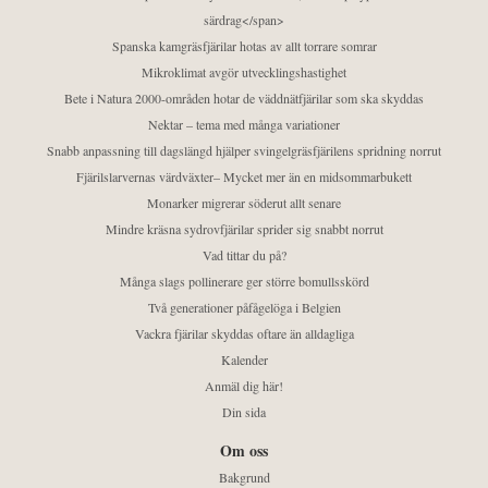
särdrag</span>
Spanska kamgräsfjärilar hotas av allt torrare somrar
Mikroklimat avgör utvecklingshastighet
Bete i Natura 2000-områden hotar de väddnätfjärilar som ska skyddas
Nektar – tema med många variationer
Snabb anpassning till dagslängd hjälper svingelgräsfjärilens spridning norrut
Fjärilslarvernas värdväxter– Mycket mer än en midsommarbukett
Monarker migrerar söderut allt senare
Mindre kräsna sydrovfjärilar sprider sig snabbt norrut
Vad tittar du på?
Många slags pollinerare ger större bomullsskörd
Två generationer påfågelöga i Belgien
Vackra fjärilar skyddas oftare än alldagliga
Kalender
Anmäl dig här!
Din sida
Om oss
Bakgrund