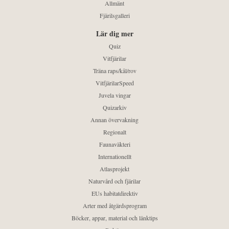
Allmänt
Fjärilsgalleri
Lär dig mer
Quiz
Vitfjärilar
Träna raps/kål/rov
VitfjärilarSpeed
Juvela vingar
Quizarkiv
Annan övervakning
Regionalt
Faunaväkteri
Internationellt
Atlasprojekt
Naturvård och fjärilar
EUs habitatdirektiv
Arter med åtgärdsprogram
Böcker, appar, material och länktips