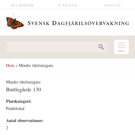
Hoppa till huvudinnehåll
BLI MEDLEM
IN ENGLISH
LOGGA IN
Sökformulär
Hem
» Mindre tåtelsmygare
Mindre tåtelsmygare
Buttlegårde 130
Platskategori:
Punktlokal
Antal observationer:
2