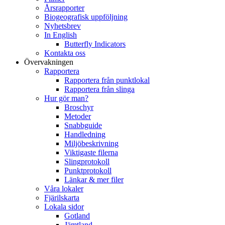
Årsrapporter
Biogeografisk uppföljning
Nyhetsbrev
In English
Butterfly Indicators
Kontakta oss
Övervakningen
Rapportera
Rapportera från punktlokal
Rapportera från slinga
Hur gör man?
Broschyr
Metoder
Snabbguide
Handledning
Miljöbeskrivning
Viktigaste filerna
Slingprotokoll
Punktprotokoll
Länkar & mer filer
Våra lokaler
Fjärilskarta
Lokala sidor
Gotland
Jämtland