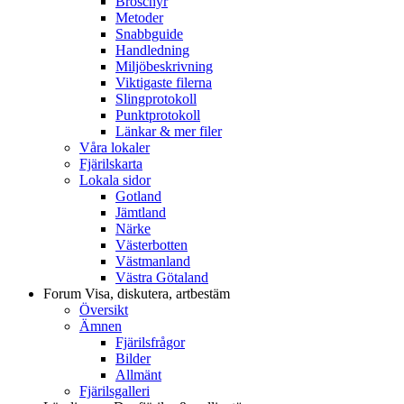
Broschyr
Metoder
Snabbguide
Handledning
Miljöbeskrivning
Viktigaste filerna
Slingprotokoll
Punktprotokoll
Länkar & mer filer
Våra lokaler
Fjärilskarta
Lokala sidor
Gotland
Jämtland
Närke
Västerbotten
Västmanland
Västra Götaland
Forum
Visa, diskutera, artbestäm
Översikt
Ämnen
Fjärilsfrågor
Bilder
Allmänt
Fjärilsgalleri