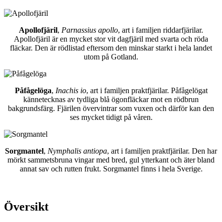
Apollofjäril
,
Parnassius apollo
, art i familjen riddarfjärilar.
Apollofjäril är en mycket stor vit dagfjäril med svarta och röda
fläckar. Den är rödlistad eftersom den minskar starkt i hela landet
utom på Gotland.
Påfågelöga
,
Inachis io
, art i familjen praktfjärilar. Påfågelögat
kännetecknas av tydliga blå ögonfläckar mot en rödbrun
bakgrundsfärg. Fjärilen övervintrar som vuxen och därför kan den
ses mycket tidigt på våren.
Sorgmantel
,
Nymphalis antiopa
, art i familjen praktfjärilar. Den har
mörkt sammetsbruna vingar med bred, gul ytterkant och äter bland
annat sav och rutten frukt. Sorgmantel finns i hela Sverige.
Översikt