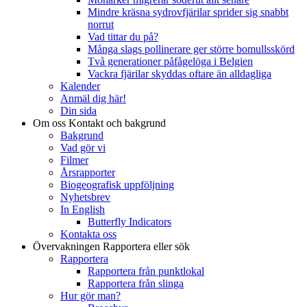
Mindre kräsna sydrovfjärilar sprider sig snabbt
norrut
Vad tittar du på?
Många slags pollinerare ger större bomullsskörd
Två generationer påfågelöga i Belgien
Vackra fjärilar skyddas oftare än alldagliga
Kalender
Anmäl dig här!
Din sida
Om oss
Kontakt och bakgrund
Bakgrund
Vad gör vi
Filmer
Årsrapporter
Biogeografisk uppföljning
Nyhetsbrev
In English
Butterfly Indicators
Kontakta oss
Övervakningen
Rapportera eller sök
Rapportera
Rapportera från punktlokal
Rapportera från slinga
Hur gör man?