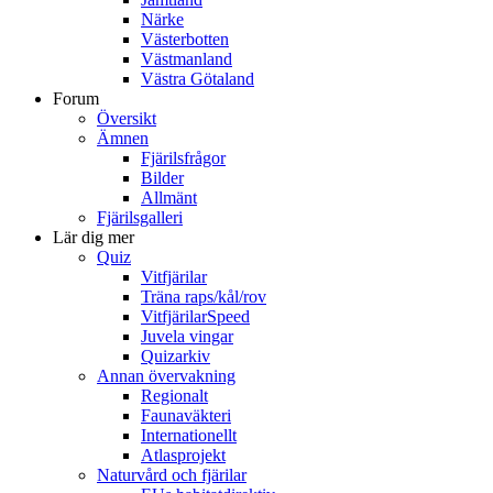
Närke
Västerbotten
Västmanland
Västra Götaland
Forum
Översikt
Ämnen
Fjärilsfrågor
Bilder
Allmänt
Fjärilsgalleri
Lär dig mer
Quiz
Vitfjärilar
Träna raps/kål/rov
VitfjärilarSpeed
Juvela vingar
Quizarkiv
Annan övervakning
Regionalt
Faunaväkteri
Internationellt
Atlasprojekt
Naturvård och fjärilar