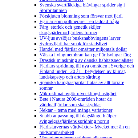
Svenska svartfläckiga blåvingar sprider sig i
Storbritannien
Förskjuten blomning som försvar mot fjäril
Fjärilar som pollinerare – en laddad fråga
Färg, storlek och genetik skiljer
skogspärlemorfjärilens former
UV-ljus avslöjar busksnabbvingens larver
Sydrovfjäril har smak för stadslivet
Handel med fjärilar omsätter miljontals dollar
Vätska i vingmembran kan ge fjärilsvingar färg
Drastisk minskning av danska habitatspecialister
Fjärilars spridning till nya områden i Sverige och
Finland under 120 år
– betydelsen av klimat,
landskapstyp och arters särdrag
Spanska kamgräsfjärilar hotas av allt torrare
somrar
Mikroklimat avgör utvecklingshastighet
Bete i Natura 2000-områden hotar de
väddnätfjärilar som ska skyddas
Nektar – tema med många variationer
Snabb anpassning till dagslängd hjälper
svingelgräsfjärilens spridning norrut
Fjärilslarvernas värdväxter– Mycket mer än en
midsommarbukett
Monarker migrerar söderut allt senare