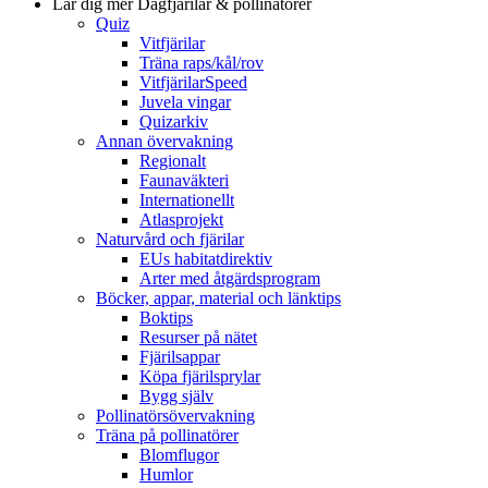
Lär dig mer
Dagfjärilar & pollinatörer
Quiz
Vitfjärilar
Träna raps/kål/rov
VitfjärilarSpeed
Juvela vingar
Quizarkiv
Annan övervakning
Regionalt
Faunaväkteri
Internationellt
Atlasprojekt
Naturvård och fjärilar
EUs habitatdirektiv
Arter med åtgärdsprogram
Böcker, appar, material och länktips
Boktips
Resurser på nätet
Fjärilsappar
Köpa fjärilsprylar
Bygg själv
Pollinatörsövervakning
Träna på pollinatörer
Blomflugor
Humlor