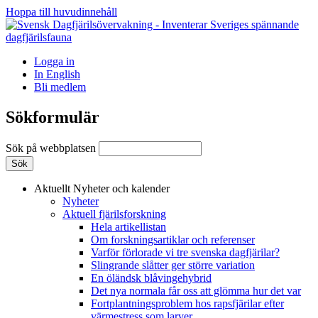
Hoppa till huvudinnehåll
Logga in
In English
Bli medlem
Sökformulär
Sök på webbplatsen
Aktuellt
Nyheter och kalender
Nyheter
Aktuell fjärilsforskning
Hela artikellistan
Om forskningsartiklar och referenser
Varför förlorade vi tre svenska dagfjärilar?
Slingrande slåtter ger större variation
En öländsk blåvingehybrid
Det nya normala får oss att glömma hur det var
Fortplantningsproblem hos rapsfjärilar efter
värmestress som larver