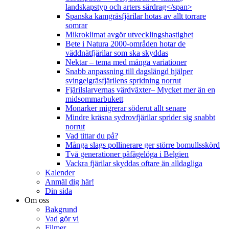
landskapstyp och arters särdrag</span>
Spanska kamgräsfjärilar hotas av allt torrare
somrar
Mikroklimat avgör utvecklingshastighet
Bete i Natura 2000-områden hotar de
väddnätfjärilar som ska skyddas
Nektar – tema med många variationer
Snabb anpassning till dagslängd hjälper
svingelgräsfjärilens spridning norrut
Fjärilslarvernas värdväxter– Mycket mer än en
midsommarbukett
Monarker migrerar söderut allt senare
Mindre kräsna sydrovfjärilar sprider sig snabbt
norrut
Vad tittar du på?
Många slags pollinerare ger större bomullsskörd
Två generationer påfågelöga i Belgien
Vackra fjärilar skyddas oftare än alldagliga
Kalender
Anmäl dig här!
Din sida
Om oss
Bakgrund
Vad gör vi
Filmer