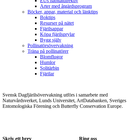
EUs habitatdirektiv
Arter med åtgärdsprogram
Böcker, appar, material och länktips
Boktips
Resurser på nätet
Fjärilsappar
Köpa fjärilsprylar
Bygg själv
Pollinatörsövervakning
Träna på pollinatörer
Blomflugor
Humlor
Solitärbin
Fjärilar
Svensk Dagfjärilsövervakning utförs i samarbete med
Naturvårdsverket, Lunds Universitet, ArtDatabanken, Sveriges
Entomologiska Förening och Butterfly Conservation Europe.
Skriv ett brev
Ring oss