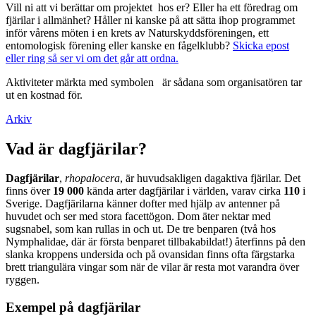
Vill ni att vi berättar om projektet hos er? Eller ha ett föredrag om
fjärilar i allmänhet? Håller ni kanske på att sätta ihop programmet
inför vårens möten i en krets av Naturskyddsföreningen, ett
entomologisk förening eller kanske en fågelklubb?
Skicka epost
eller ring så ser vi om det går att ordna.
Aktiviteter märkta med symbolen
är sådana som organisatören tar
ut en kostnad för.
Arkiv
Vad är dagfjärilar?
Dagfjärilar
,
rhopalocera
, är huvudsakligen dagaktiva fjärilar. Det
finns över
19 000
kända arter dagfjärilar i världen, varav cirka
110
i
Sverige. Dagfjärilarna känner dofter med hjälp av antenner på
huvudet och ser med stora facettögon. Dom äter nektar med
sugsnabel, som kan rullas in och ut. De tre benparen (två hos
Nymphalidae, där är första benparet tillbakabildat!) återfinns på den
slanka kroppens undersida och på ovansidan finns ofta färgstarka
brett triangulära vingar som när de vilar är resta mot varandra över
ryggen.
Exempel på dagfjärilar