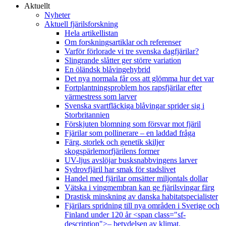
Aktuellt
Nyheter
Aktuell fjärilsforskning
Hela artikellistan
Om forskningsartiklar och referenser
Varför förlorade vi tre svenska dagfjärilar?
Slingrande slåtter ger större variation
En öländsk blåvingehybrid
Det nya normala får oss att glömma hur det var
Fortplantningsproblem hos rapsfjärilar efter
värmestress som larver
Svenska svartfläckiga blåvingar sprider sig i
Storbritannien
Förskjuten blomning som försvar mot fjäril
Fjärilar som pollinerare – en laddad fråga
Färg, storlek och genetik skiljer
skogspärlemorfjärilens former
UV-ljus avslöjar busksnabbvingens larver
Sydrovfjäril har smak för stadslivet
Handel med fjärilar omsätter miljontals dollar
Vätska i vingmembran kan ge fjärilsvingar färg
Drastisk minskning av danska habitatspecialister
Fjärilars spridning till nya områden i Sverige och
Finland under 120 år <span class="sf-
description">– betydelsen av klimat,