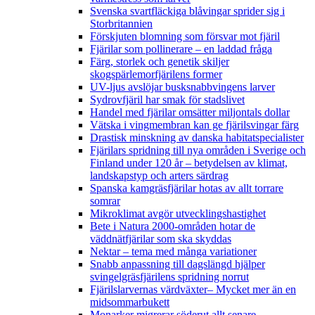
Svenska svartfläckiga blåvingar sprider sig i
Storbritannien
Förskjuten blomning som försvar mot fjäril
Fjärilar som pollinerare – en laddad fråga
Färg, storlek och genetik skiljer
skogspärlemorfjärilens former
UV-ljus avslöjar busksnabbvingens larver
Sydrovfjäril har smak för stadslivet
Handel med fjärilar omsätter miljontals dollar
Vätska i vingmembran kan ge fjärilsvingar färg
Drastisk minskning av danska habitatspecialister
Fjärilars spridning till nya områden i Sverige och
Finland under 120 år
– betydelsen av klimat,
landskapstyp och arters särdrag
Spanska kamgräsfjärilar hotas av allt torrare
somrar
Mikroklimat avgör utvecklingshastighet
Bete i Natura 2000-områden hotar de
väddnätfjärilar som ska skyddas
Nektar – tema med många variationer
Snabb anpassning till dagslängd hjälper
svingelgräsfjärilens spridning norrut
Fjärilslarvernas värdväxter– Mycket mer än en
midsommarbukett
Monarker migrerar söderut allt senare