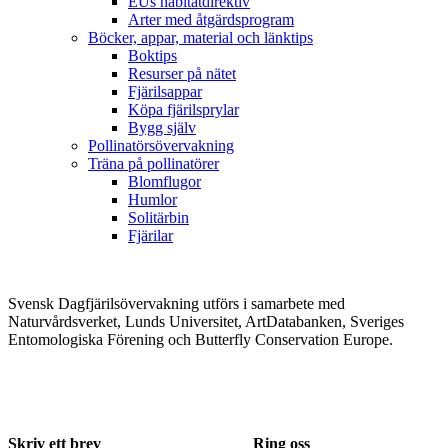
EUs habitatdirektiv
Arter med åtgärdsprogram
Böcker, appar, material och länktips
Boktips
Resurser på nätet
Fjärilsappar
Köpa fjärilsprylar
Bygg själv
Pollinatörsövervakning
Träna på pollinatörer
Blomflugor
Humlor
Solitärbin
Fjärilar
Svensk Dagfjärilsövervakning utförs i samarbete med
Naturvårdsverket, Lunds Universitet, ArtDatabanken, Sveriges
Entomologiska Förening och Butterfly Conservation Europe.
Skriv ett brev
Ring oss