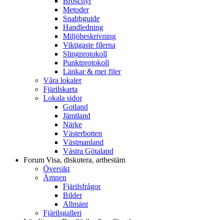
Broschyr
Metoder
Snabbguide
Handledning
Miljöbeskrivning
Viktigaste filerna
Slingprotokoll
Punktprotokoll
Länkar & mer filer
Våra lokaler
Fjärilskarta
Lokala sidor
Gotland
Jämtland
Närke
Västerbotten
Västmanland
Västra Götaland
Forum
Visa, diskutera, artbestäm
Översikt
Ämnen
Fjärilsfrågor
Bilder
Allmänt
Fjärilsgalleri