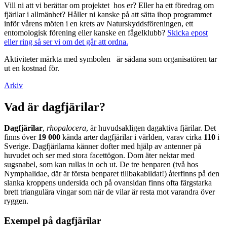
Vill ni att vi berättar om projektet hos er? Eller ha ett föredrag om
fjärilar i allmänhet? Håller ni kanske på att sätta ihop programmet
inför vårens möten i en krets av Naturskyddsföreningen, ett
entomologisk förening eller kanske en fågelklubb?
Skicka epost
eller ring så ser vi om det går att ordna.
Aktiviteter märkta med symbolen
är sådana som organisatören tar
ut en kostnad för.
Arkiv
Vad är dagfjärilar?
Dagfjärilar
,
rhopalocera
, är huvudsakligen dagaktiva fjärilar. Det
finns över
19 000
kända arter dagfjärilar i världen, varav cirka
110
i
Sverige. Dagfjärilarna känner dofter med hjälp av antenner på
huvudet och ser med stora facettögon. Dom äter nektar med
sugsnabel, som kan rullas in och ut. De tre benparen (två hos
Nymphalidae, där är första benparet tillbakabildat!) återfinns på den
slanka kroppens undersida och på ovansidan finns ofta färgstarka
brett triangulära vingar som när de vilar är resta mot varandra över
ryggen.
Exempel på dagfjärilar