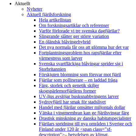
Aktuellt
Nyheter
Aktuell fjärilsforskning
Hela artikellistan
Om forskningsartiklar och referenser
Varför förlorade vi tre svenska dagfjärilar?
Slingrande slåtter ger större variation
En öländsk blåvingehybrid
Det nya normala får oss att glömma hur det var
Fortplantningsproblem hos rapsfjärilar efter
värmestress som larver
Svenska svartfläckiga blåvingar sprider sig i
Storbritannien
Förskjuten blomning som försvar mot fjäril
Fjärilar som pollinerare – en laddad fråga
Färg, storlek och genetik skiljer
skogspärlemorfjärilens former
UV-ljus avslöjar busksnabbvingens larver
Sydrovfjäril har smak för stadslivet
Handel med fjärilar omsätter miljontals dollar
Vätska i vingmembran kan ge fjärilsvingar färg
Drastisk minskning av danska habitatspecialister
Fjärilars spridning till nya områden i Sverige och
Finland under 120 år <span class="sf-
description">– betydelsen av klimat,