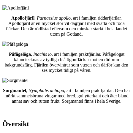
Apollofjäril
,
Parnassius apollo
, art i familjen riddarfjärilar.
Apollofjäril är en mycket stor vit dagfjäril med svarta och röda
fläckar. Den är rödlistad eftersom den minskar starkt i hela landet
utom på Gotland.
Påfågelöga
,
Inachis io
, art i familjen praktfjärilar. Påfågelögat
kännetecknas av tydliga blå ögonfläckar mot en rödbrun
bakgrundsfärg. Fjärilen övervintrar som vuxen och därför kan den
ses mycket tidigt på våren.
Sorgmantel
,
Nymphalis antiopa
, art i familjen praktfjärilar. Den har
mörkt sammetsbruna vingar med bred, gul ytterkant och äter bland
annat sav och rutten frukt. Sorgmantel finns i hela Sverige.
Översikt