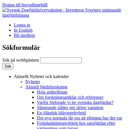
Hoppa till huvudinnehåll
Logga in
In English
Bli medlem
Sökformulär
Sök på webbplatsen
Aktuellt
Nyheter och kalender
Nyheter
Aktuell fjärilsforskning
Hela artikellistan
Om forskningsartiklar och referenser
Varför förlorade vi tre svenska dagfjärilar?
Slingrande slåtter ger större variation
En öländsk blåvingehybrid
Det nya normala får oss att glömma hur det var
Fortplantningsproblem hos rapsfjärilar efter
värmestress som larver