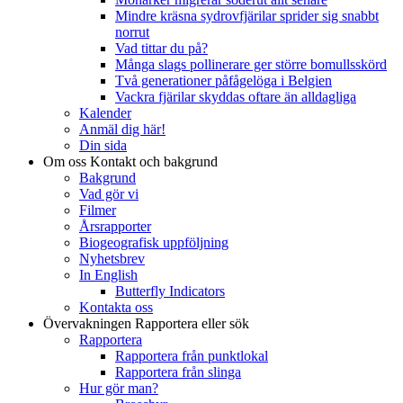
Mindre kräsna sydrovfjärilar sprider sig snabbt
norrut
Vad tittar du på?
Många slags pollinerare ger större bomullsskörd
Två generationer påfågelöga i Belgien
Vackra fjärilar skyddas oftare än alldagliga
Kalender
Anmäl dig här!
Din sida
Om oss
Kontakt och bakgrund
Bakgrund
Vad gör vi
Filmer
Årsrapporter
Biogeografisk uppföljning
Nyhetsbrev
In English
Butterfly Indicators
Kontakta oss
Övervakningen
Rapportera eller sök
Rapportera
Rapportera från punktlokal
Rapportera från slinga
Hur gör man?