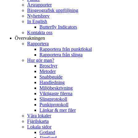
Årsrapporter
Biogeografisk uppföljning
Nyhetsbrev
In English
Butterfly Indicators
Kontakta oss
Övervakningen
Rapportera
Rapportera från punktlokal
Rapportera från slinga
Hur gör man?
Broschyr
Metoder
Snabbguide
Handledning
Miljöbeskrivning
Viktigaste filerna
Slingprotokoll
Punktprotokoll
Länkar & mer filer
Våra lokaler
Fjärilskarta
Lokala sidor
Gotland
Jämtland