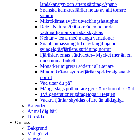
landskapstyp och arters särdrag</span>
Spanska kamgräsfjärilar hotas av allt torrare
somrar
Mikroklimat avgör utvecklingshastighet
Bete i Natura 2000-områden hotar de
väddnätfjärilar som ska skyddas
Nektar – tema med många variationer
Snabb anpassning till dagslängd hjälper
svingelgräsfjärilens spridning norrut
Fjärilslarvernas värdväxter– Mycket mer än en
midsommarbukett
Monarker migrerar söderut allt senare
Mindre kräsna sydrovfjärilar sprider sig snabbt
norrut
Vad tittar du på?
Många slags pollinerare ger större bomullsskörd
Två generationer påfågelöga i Belgien
Vackra fjärilar skyddas oftare än alldagliga
Kalender
Anmäl dig här!
Din sida
Om oss
Bakgrund
Vad gör vi
Filmer