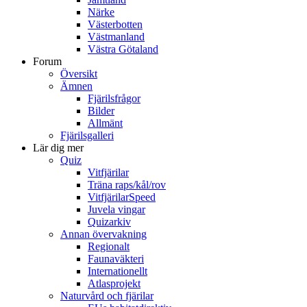
Närke
Västerbotten
Västmanland
Västra Götaland
Forum
Översikt
Ämnen
Fjärilsfrågor
Bilder
Allmänt
Fjärilsgalleri
Lär dig mer
Quiz
Vitfjärilar
Träna raps/kål/rov
VitfjärilarSpeed
Juvela vingar
Quizarkiv
Annan övervakning
Regionalt
Faunaväkteri
Internationellt
Atlasprojekt
Naturvård och fjärilar