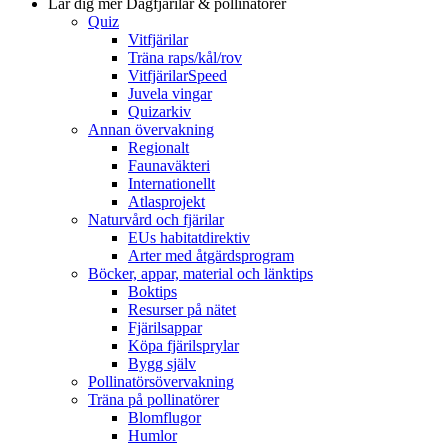
Lär dig mer
Dagfjärilar & pollinatörer
Quiz
Vitfjärilar
Träna raps/kål/rov
VitfjärilarSpeed
Juvela vingar
Quizarkiv
Annan övervakning
Regionalt
Faunaväkteri
Internationellt
Atlasprojekt
Naturvård och fjärilar
EUs habitatdirektiv
Arter med åtgärdsprogram
Böcker, appar, material och länktips
Boktips
Resurser på nätet
Fjärilsappar
Köpa fjärilsprylar
Bygg själv
Pollinatörsövervakning
Träna på pollinatörer
Blomflugor
Humlor