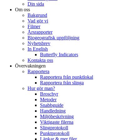
Din sida
Om oss
Bakgrund
Vad gör vi
Filmer
Årsrapporter
Biogeografisk uppföljning
Nyhetsbrev
In English
Butterfly Indicators
Kontakta oss
Övervakningen
Rapportera
Rapportera från punktlokal
Rapportera från slinga
Hur gör man?
Broschyr
Metoder
Snabbguide
Handledning
Miljöbeskrivning
Viktigaste filerna
Slingprotokoll
Punktprotokoll
Länkar & mer filer