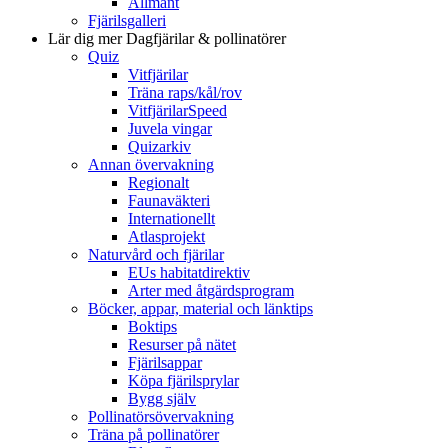
Allmänt
Fjärilsgalleri
Lär dig mer
Dagfjärilar & pollinatörer
Quiz
Vitfjärilar
Träna raps/kål/rov
VitfjärilarSpeed
Juvela vingar
Quizarkiv
Annan övervakning
Regionalt
Faunaväkteri
Internationellt
Atlasprojekt
Naturvård och fjärilar
EUs habitatdirektiv
Arter med åtgärdsprogram
Böcker, appar, material och länktips
Boktips
Resurser på nätet
Fjärilsappar
Köpa fjärilsprylar
Bygg själv
Pollinatörsövervakning
Träna på pollinatörer