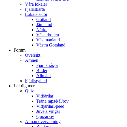
Våra lokaler
Fjärilskarta
Lokala sidor
Gotland
Jämtland
Närke
Västerbotten
Västmanland
Västra Götaland
Forum
Översikt
Ämnen
Fjärilsfrågor
Bilder
Allmänt
Fjärilsgalleri
Lär dig mer
Quiz
Vitfjärilar
Träna raps/kål/rov
VitfjärilarSpeed
Juvela vingar
Quizarkiv
Annan övervakning
Regionalt