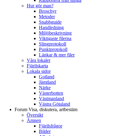
Rapportera från slinga
Hur gör man?
Broschyr
Metoder
Snabbguide
Handledning
Miljöbeskrivning
Viktigaste filerna
Slingprotokoll
Punktprotokoll
Länkar & mer filer
Våra lokaler
Fjärilskarta
Lokala sidor
Gotland
Jämtland
Närke
Västerbotten
Västmanland
Västra Götaland
Forum
Visa, diskutera, artbestäm
Översikt
Ämnen
Fjärilsfrågor
Bilder