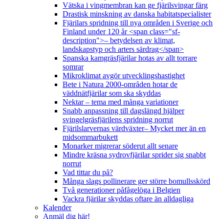
Vätska i vingmembran kan ge fjärilsvingar färg
Drastisk minskning av danska habitatspecialister
Fjärilars spridning till nya områden i Sverige och
Finland under 120 år <span class="sf-
description">– betydelsen av klimat,
landskapstyp och arters särdrag</span>
Spanska kamgräsfjärilar hotas av allt torrare
somrar
Mikroklimat avgör utvecklingshastighet
Bete i Natura 2000-områden hotar de
väddnätfjärilar som ska skyddas
Nektar – tema med många variationer
Snabb anpassning till dagslängd hjälper
svingelgräsfjärilens spridning norrut
Fjärilslarvernas värdväxter– Mycket mer än en
midsommarbukett
Monarker migrerar söderut allt senare
Mindre kräsna sydrovfjärilar sprider sig snabbt
norrut
Vad tittar du på?
Många slags pollinerare ger större bomullsskörd
Två generationer påfågelöga i Belgien
Vackra fjärilar skyddas oftare än alldagliga
Kalender
Anmäl dig här!