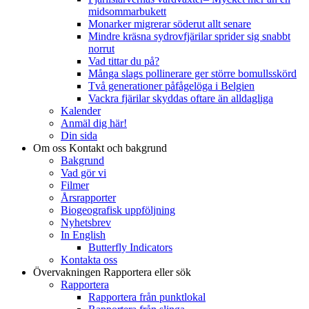
midsommarbukett
Monarker migrerar söderut allt senare
Mindre kräsna sydrovfjärilar sprider sig snabbt
norrut
Vad tittar du på?
Många slags pollinerare ger större bomullsskörd
Två generationer påfågelöga i Belgien
Vackra fjärilar skyddas oftare än alldagliga
Kalender
Anmäl dig här!
Din sida
Om oss
Kontakt och bakgrund
Bakgrund
Vad gör vi
Filmer
Årsrapporter
Biogeografisk uppföljning
Nyhetsbrev
In English
Butterfly Indicators
Kontakta oss
Övervakningen
Rapportera eller sök
Rapportera
Rapportera från punktlokal