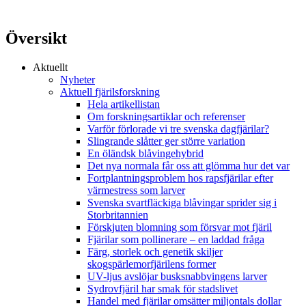
Översikt
Aktuellt
Nyheter
Aktuell fjärilsforskning
Hela artikellistan
Om forskningsartiklar och referenser
Varför förlorade vi tre svenska dagfjärilar?
Slingrande slåtter ger större variation
En öländsk blåvingehybrid
Det nya normala får oss att glömma hur det var
Fortplantningsproblem hos rapsfjärilar efter
värmestress som larver
Svenska svartfläckiga blåvingar sprider sig i
Storbritannien
Förskjuten blomning som försvar mot fjäril
Fjärilar som pollinerare – en laddad fråga
Färg, storlek och genetik skiljer
skogspärlemorfjärilens former
UV-ljus avslöjar busksnabbvingens larver
Sydrovfjäril har smak för stadslivet
Handel med fjärilar omsätter miljontals dollar