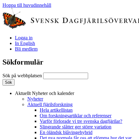
Hoppa till huvudinnehåll
Logga in
In English
Bli medlem
Sökformulär
Sök på webbplatsen
Aktuellt
Nyheter och kalender
Nyheter
Aktuell fjärilsforskning
Hela artikellistan
Om forskningsartiklar och referenser
Varför förlorade vi tre svenska dagfjärilar?
Slingrande slåtter ger större variation
En öländsk blåvingehybrid
Det nya normala får oss att glömma hur det var