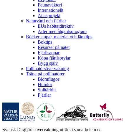
Faunaväkteri
Internationellt
Atlasprojekt
Naturvård och fjärilar
EUs habitatdirektiv
Arter med åtgärdsprogram
Böcker, appar, material och länktips
Boktips
Resurser på nätet
Fjärilsappar
Köpa fjärilsprylar
Bygg själv
Pollinatörsövervakning
Träna på pollinatörer
Blomflugor
Humlor
Solitärbin
Fjärilar
Svensk Dagfjärilsövervakning utförs i samarbete med