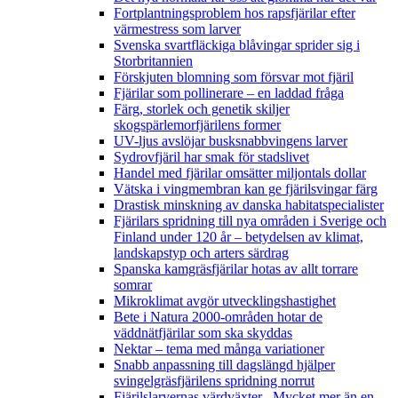
Fortplantningsproblem hos rapsfjärilar efter
värmestress som larver
Svenska svartfläckiga blåvingar sprider sig i
Storbritannien
Förskjuten blomning som försvar mot fjäril
Fjärilar som pollinerare – en laddad fråga
Färg, storlek och genetik skiljer
skogspärlemorfjärilens former
UV-ljus avslöjar busksnabbvingens larver
Sydrovfjäril har smak för stadslivet
Handel med fjärilar omsätter miljontals dollar
Vätska i vingmembran kan ge fjärilsvingar färg
Drastisk minskning av danska habitatspecialister
Fjärilars spridning till nya områden i Sverige och
Finland under 120 år
– betydelsen av klimat,
landskapstyp och arters särdrag
Spanska kamgräsfjärilar hotas av allt torrare
somrar
Mikroklimat avgör utvecklingshastighet
Bete i Natura 2000-områden hotar de
väddnätfjärilar som ska skyddas
Nektar – tema med många variationer
Snabb anpassning till dagslängd hjälper
svingelgräsfjärilens spridning norrut
Fjärilslarvernas värdväxter– Mycket mer än en