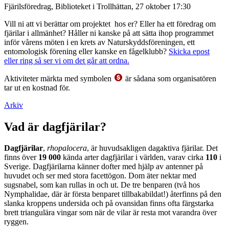
Fjärilsföredrag, Biblioteket i Trollhättan, 27 oktober 17:30
Vill ni att vi berättar om projektet hos er? Eller ha ett föredrag om
fjärilar i allmänhet? Håller ni kanske på att sätta ihop programmet
inför vårens möten i en krets av Naturskyddsföreningen, ett
entomologisk förening eller kanske en fågelklubb?
Skicka epost
eller ring så ser vi om det går att ordna.
Aktiviteter märkta med symbolen
är sådana som organisatören
tar ut en kostnad för.
Arkiv
Vad är dagfjärilar?
Dagfjärilar
,
rhopalocera
, är huvudsakligen dagaktiva fjärilar. Det
finns över
19 000
kända arter dagfjärilar i världen, varav cirka
110
i
Sverige. Dagfjärilarna känner dofter med hjälp av antenner på
huvudet och ser med stora facettögon. Dom äter nektar med
sugsnabel, som kan rullas in och ut. De tre benparen (två hos
Nymphalidae, där är första benparet tillbakabildat!) återfinns på den
slanka kroppens undersida och på ovansidan finns ofta färgstarka
brett triangulära vingar som när de vilar är resta mot varandra över
ryggen.