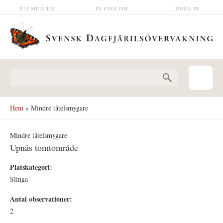
Hoppa till huvudinnehåll
BLI MEDLEM
IN ENGLISH
LOGGA IN
Sökformulär
Hem
» Mindre tåtelsmygare
Mindre tåtelsmygare
Upnäs tomtområde
Platskategori:
Slinga
Antal observationer:
2