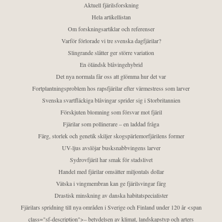
Aktuell fjärilsforskning
Hela artikellistan
Om forskningsartiklar och referenser
Varför förlorade vi tre svenska dagfjärilar?
Slingrande slåtter ger större variation
En öländsk blåvingehybrid
Det nya normala får oss att glömma hur det var
Fortplantningsproblem hos rapsfjärilar efter värmestress som larver
Svenska svartfläckiga blåvingar sprider sig i Storbritannien
Förskjuten blomning som försvar mot fjäril
Fjärilar som pollinerare – en laddad fråga
Färg, storlek och genetik skiljer skogspärlemorfjärilens former
UV-ljus avslöjar busksnabbvingens larver
Sydrovfjäril har smak för stadslivet
Handel med fjärilar omsätter miljontals dollar
Vätska i vingmembran kan ge fjärilsvingar färg
Drastisk minskning av danska habitatspecialister
Fjärilars spridning till nya områden i Sverige och Finland under 120 år <span
class="sf-description">– betydelsen av klimat, landskapstyp och arters