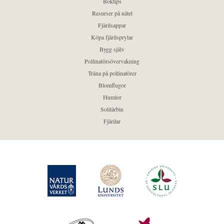
Boktips
Resurser på nätet
Fjärilsappar
Köpa fjärilsprylar
Bygg själv
Pollinatörsövervakning
Träna på pollinatörer
Blomflugor
Humlor
Solitärbin
Fjärilar