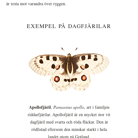
är resta mot varandra över ryggen.
EXEMPEL PÅ DAGFJÄRILAR
Apollofjäril
,
Parnassius apollo
, art i familjen
riddarfjärilar. Apollofjäril är en mycket stor vit
dagfjäril med svarta och röda fläckar. Den är
rödlistad eftersom den minskar starkt i hela
landet utom på Gotland.