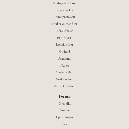
Viktigaste filerna
Slingprotokoll
Punktprotokoll
Länkar & mer filer
Våra lokaler
Fjärilskarta
Lokala sidor
Gotland
Jämtland
Närke
Västerbotten
Västmanland
Västra Götaland
Forum
Översikt
Ämnen
Fjärilsfrågor
Bilder