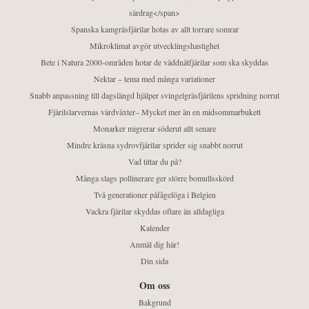
särdrag</span>
Spanska kamgräsfjärilar hotas av allt torrare somrar
Mikroklimat avgör utvecklingshastighet
Bete i Natura 2000-områden hotar de väddnätfjärilar som ska skyddas
Nektar – tema med många variationer
Snabb anpassning till dagslängd hjälper svingelgräsfjärilens spridning norrut
Fjärilslarvernas värdväxter– Mycket mer än en midsommarbukett
Monarker migrerar söderut allt senare
Mindre kräsna sydrovfjärilar sprider sig snabbt norrut
Vad tittar du på?
Många slags pollinerare ger större bomullsskörd
Två generationer påfågelöga i Belgien
Vackra fjärilar skyddas oftare än alldagliga
Kalender
Anmäl dig här!
Din sida
Om oss
Bakgrund