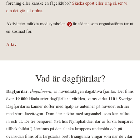
förening eller kanske en fågelklubb?
Skicka epost eller ring så ser vi
om det går att ordna.
Aktiviteter märkta med symbolen
är sådana som organisatören tar ut
en kostnad för.
Arkiv
Vad är dagfjärilar?
Dagfjärilar
,
rhopalocera
, är huvudsakligen dagaktiva fjärilar. Det finns
19 000
110
över
kända arter dagfjärilar i världen, varav cirka
i Sverige.
Dagfjärilarna känner dofter med hjälp av antenner på huvudet och ser
med stora facettögon. Dom äter nektar med sugsnabel, som kan rullas
in och ut. De tre benparen (två hos Nymphalidae, där är första benparet
tillbakabildat!) återfinns på den slanka kroppens undersida och på
ovansidan finns ofta färgstarka brett triangulära vingar som när de vilar