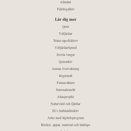
Allmänt
Fjärilsgalleri
Lär dig mer
Quiz
Vitfjärilar
Träna raps/kål/rov
VitfjärilarSpeed
Juvela vingar
Quizarkiv
Annan övervakning
Regionalt
Faunaväkteri
Internationellt
Atlasprojekt
Naturvård och fjärilar
EUs habitatdirektiv
Arter med åtgärdsprogram
Böcker, appar, material och länktips