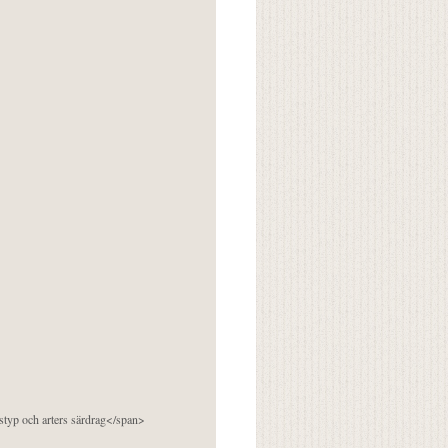
pstyp och arters särdrag</span>