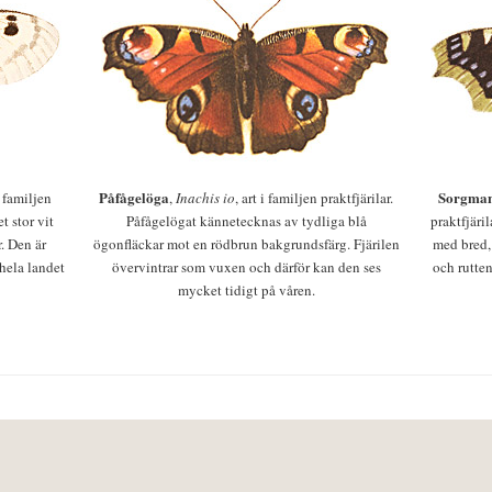
Påfågelöga
Sorgman
 i familjen
,
Inachis io
, art i familjen praktfjärilar.
t stor vit
Påfågelögat kännetecknas av tydliga blå
praktfjäri
r. Den är
ögonfläckar mot en rödbrun bakgrundsfärg. Fjärilen
med bred,
 hela landet
övervintrar som vuxen och därför kan den ses
och rutten
mycket tidigt på våren.