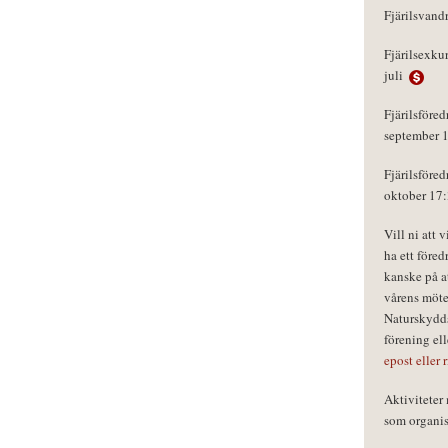
Fjärilsvand
Fjärilsexku
juli
Fjärilsföred
september 
Fjärilsföred
oktober 17
Vill ni att 
ha ett föred
kanske på a
vårens möte
Naturskydds
förening el
epost eller 
Aktivitete
som organisa