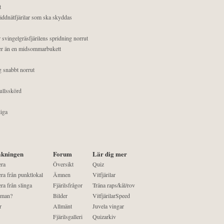
t
äddnätfjärilar som ska skyddas
 svingelgräsfjärilens spridning norrut
mer än en midsommarbukett
g snabbt norrut
ullsskörd
liga
kningen
Forum
Lär dig mer
era
Översikt
Quiz
ra från punktlokal
Ämnen
Vitfjärilar
ra från slinga
Fjärilsfrågor
Träna raps/kål/rov
 man?
Bilder
VitfjärilarSpeed
r
Allmänt
Juvela vingar
Fjärilsgalleri
Quizarkiv