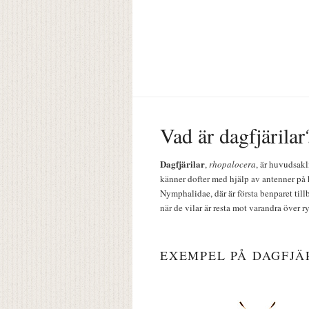
Vad är dagfjärilar
Dagfjärilar
,
rhopalocera
, är huvudsakl
känner dofter med hjälp av antenner på 
Nymphalidae, där är första benparet till
när de vilar är resta mot varandra över r
EXEMPEL PÅ DAGFJÄ