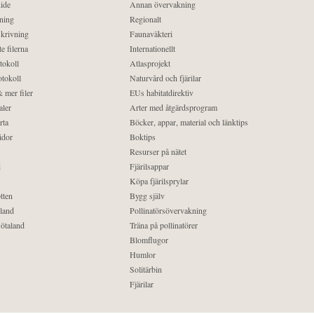
ide
Annan övervakning
ning
Regionalt
krivning
Faunaväkteri
e filerna
Internationellt
tokoll
Atlasprojekt
tokoll
Naturvård och fjärilar
 mer filer
EUs habitatdirektiv
aler
Arter med åtgärdsprogram
rta
Böcker, appar, material och länktips
idor
Boktips
Resurser på nätet
d
Fjärilsappar
Köpa fjärilsprylar
tten
Bygg själv
land
Pollinatörsövervakning
ötaland
Träna på pollinatörer
Blomflugor
Humlor
Solitärbin
Fjärilar