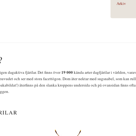
Arkiv
?
19 000
igen dagaktiva fjärilar. Det finns över
kända arter dagfjärilar i världen, vara
huvudet och ser med stora facettögon. Dom äter nektar med sugsnabel, som kan rulla
bakabildat!) återfinns på den slanka kroppens undersida och på ovansidan finns ofta 
yggen.
RILAR