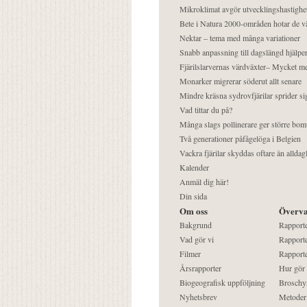
Mikroklimat avgör utvecklingshastighe
Bete i Natura 2000-områden hotar de v
Nektar – tema med många variationer
Snabb anpassning till dagslängd hjälper
Fjärilslarvernas värdväxter– Mycket 
Monarker migrerar söderut allt senare
Mindre kräsna sydrovfjärilar sprider si
Vad tittar du på?
Många slags pollinerare ger större bom
Två generationer påfågelöga i Belgien
Vackra fjärilar skyddas oftare än alldag
Kalender
Anmäl dig här!
Din sida
Om oss
Överva
Bakgrund
Rapport
Vad gör vi
Rapporte
Filmer
Rapporte
Årsrapporter
Hur gör
Biogeografisk uppföljning
Broschy
Nyhetsbrev
Metoder