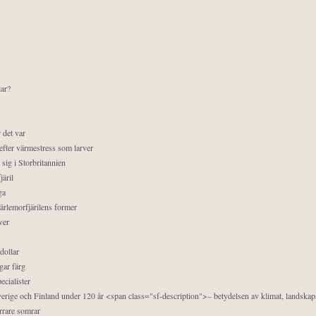
lar?
 det var
efter värmestress som larver
sig i Storbritannien
äril
ga
pärlemorfjärilens former
ver
dollar
gar färg
ecialister
 Sverige och Finland under 120 år <span class="sf-description">– betydelsen av klimat, landska
orrare somrar