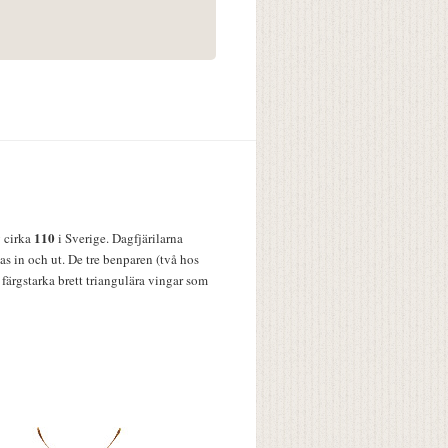
110
v cirka
i Sverige. Dagfjärilarna
s in och ut. De tre benparen (två hos
färgstarka brett triangulära vingar som