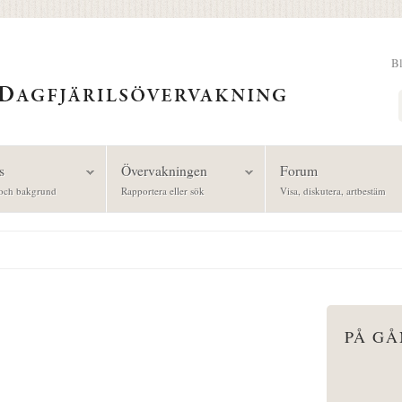
B
Sök
s
Övervakningen
Forum
och bakgrund
Rapportera eller sök
Visa, diskutera, artbestäm
PÅ G