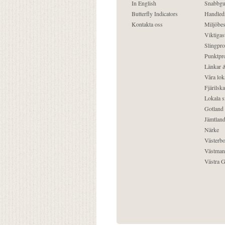
In English
Snabbgu
Butterfly Indicators
Handled
Kontakta oss
Miljöbes
Viktigast
Slingpro
Punktpro
Länkar &
Våra lok
Fjärilska
Lokala s
Gotland
Jämtlan
Närke
Västerbo
Västman
Västra G