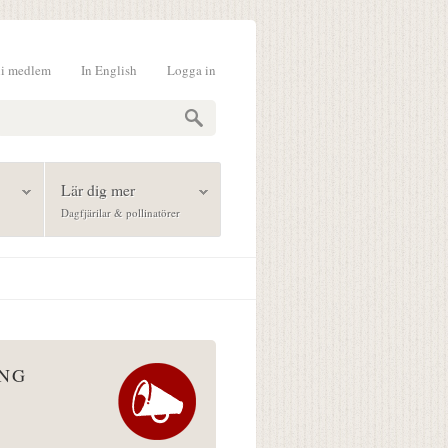
li medlem
In English
Logga in
formulär
Lär dig mer
Dagfjärilar & pollinatörer
ÅNG