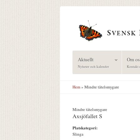
Hoppa till huvudinnehåll
Aktuellt
Om os
Nyheter och kalender
Kontakt 
Hem
» Mindre tåtelsmygare
Mindre tåtelsmygare
Axsjöfallet S
Platskategori:
Slinga