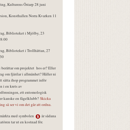
ring, Kulturens Östarp 28 juni
rsion, Konsthallen Norra Kvarken 11
rag, Biblioteket i Mjölby, 23
18:00
rag, Biblioteket i Trollhättan, 27
:30
vi berättar om projektet hos er? Eller
rag om fjärilar i allmänhet? Håller ni
tt sätta ihop programmet inför
n i en krets av
föreningen, ett entomologisk
ler kanske en fågelklubb?
Skicka
ring så ser vi om det går att ordna.
r märkta med symbolen
är sådana
tören tar ut en kostnad för.