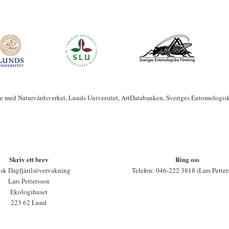
te med Naturvårdsverket, Lunds Universitet, ArtDatabanken, Sveriges Entomologis
Skriv ett brev
Ring oss
sk Dagfjärilsövervakning
Telefon: 046-222 3818 (Lars Petter
Lars Pettersson
Ekologihuset
223 62 Lund