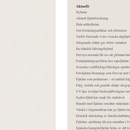
Aktuellt
Nyheter
Aktuell fjärilsforskning
Hela artikellistan
Om forskningsartiklar och referenser
Varför förlorade vi tre svenska dagfjäri
Slingrande slåtter ger större variation
En öländsk blåvingehybrid
Det nya normala får oss att glömma hur
Fortplantningsproblem hos rapsfjärilar 
Svenska svartfläckiga blåvingar sprider 
Förskjuten blomning som försvar mot fj
Fjärilar som pollinerare – en laddad frå
Färg, storlek och genetik skiljer skogs
UV-ljus avslöjar busksnabbvingens lar
Sydrovfjäril har smak för stadslivet
Handel med fjärilar omsätter miljontals 
Vätska i vingmembran kan ge fjärilsvin
Drastisk minskning av danska habitatsp
Fjärilars spridning till nya områden i
Spanska kamgräsfjärilar hotas av allt t