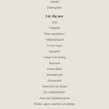
Allmänt
Fjärilsgalleri
Lär dig mer
Quiz
Vitfjärilar
Träna raps/kål/rov
VitfjärilarSpeed
Juvela vingar
Quizarkiv
Annan övervakning
Regionalt
Faunaväkteri
Internationellt
Atlasprojekt
Naturvård och fjärilar
EUs habitatdirektiv
Arter med åtgärdsprogram
Böcker, appar, material och länktips