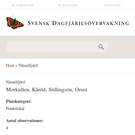
Hoppa till huvudinnehåll
BLI MEDLEM
IN ENGLISH
LOGGA IN
Sökformulär
Hem
» Nässelfjäril
Nässelfjäril
Morkullen, Kåröd, Stillingsön, Orust
Platskategori:
Punktlokal
Antal observationer:
4