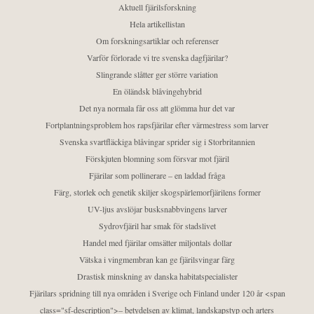
Aktuell fjärilsforskning
Hela artikellistan
Om forskningsartiklar och referenser
Varför förlorade vi tre svenska dagfjärilar?
Slingrande slåtter ger större variation
En öländsk blåvingehybrid
Det nya normala får oss att glömma hur det var
Fortplantningsproblem hos rapsfjärilar efter värmestress som larver
Svenska svartfläckiga blåvingar sprider sig i Storbritannien
Förskjuten blomning som försvar mot fjäril
Fjärilar som pollinerare – en laddad fråga
Färg, storlek och genetik skiljer skogspärlemorfjärilens former
UV-ljus avslöjar busksnabbvingens larver
Sydrovfjäril har smak för stadslivet
Handel med fjärilar omsätter miljontals dollar
Vätska i vingmembran kan ge fjärilsvingar färg
Drastisk minskning av danska habitatspecialister
Fjärilars spridning till nya områden i Sverige och Finland under 120 år <span
class="sf-description">– betydelsen av klimat, landskapstyp och arters