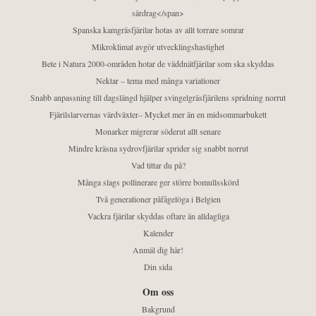
särdrag</span>
Spanska kamgräsfjärilar hotas av allt torrare somrar
Mikroklimat avgör utvecklingshastighet
Bete i Natura 2000-områden hotar de väddnätfjärilar som ska skyddas
Nektar – tema med många variationer
Snabb anpassning till dagslängd hjälper svingelgräsfjärilens spridning norrut
Fjärilslarvernas värdväxter– Mycket mer än en midsommarbukett
Monarker migrerar söderut allt senare
Mindre kräsna sydrovfjärilar sprider sig snabbt norrut
Vad tittar du på?
Många slags pollinerare ger större bomullsskörd
Två generationer påfågelöga i Belgien
Vackra fjärilar skyddas oftare än alldagliga
Kalender
Anmäl dig här!
Din sida
Om oss
Bakgrund