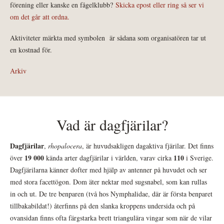
förening eller kanske en fågelklubb?
Skicka epost eller ring så ser vi
om det går att ordna.
Aktiviteter märkta med symbolen
är sådana som organisatören tar ut
en kostnad för.
Arkiv
Vad är dagfjärilar?
Dagfjärilar
,
rhopalocera
, är huvudsakligen dagaktiva fjärilar. Det finns
19 000
110
över
kända arter dagfjärilar i världen, varav cirka
i Sverige.
Dagfjärilarna känner dofter med hjälp av antenner på huvudet och ser
med stora facettögon. Dom äter nektar med sugsnabel, som kan rullas
in och ut. De tre benparen (två hos Nymphalidae, där är första benparet
tillbakabildat!) återfinns på den slanka kroppens undersida och på
ovansidan finns ofta färgstarka brett triangulära vingar som när de vilar