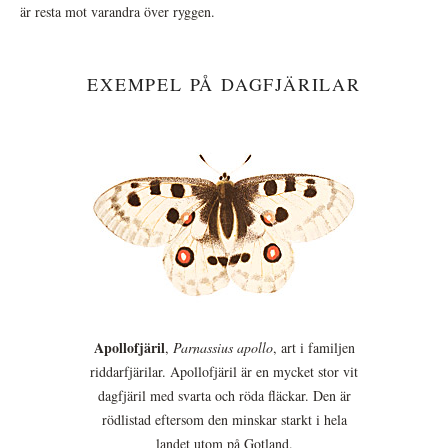
är resta mot varandra över ryggen.
EXEMPEL PÅ DAGFJÄRILAR
Apollofjäril
,
Parnassius apollo
, art i familjen
riddarfjärilar. Apollofjäril är en mycket stor vit
dagfjäril med svarta och röda fläckar. Den är
rödlistad eftersom den minskar starkt i hela
landet utom på Gotland.