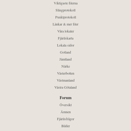
Viktigaste filerna
Slingprotokoll
Punktprotokoll
Länkar & mer filer
Våra lokaler
Fjärilskarta
Lokala sidor
Gotland
Jämtland
Närke
Västerbotten
Västmanland
Västra Götaland
Forum
Översikt
Ämnen
Fjärilsfrågor
Bilder