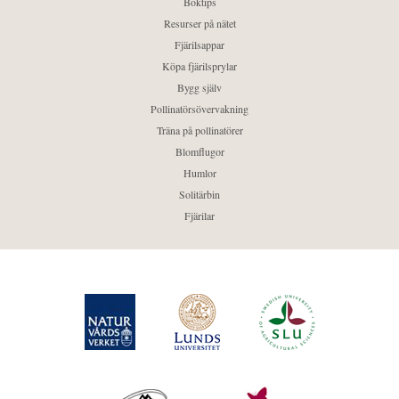
Boktips
Resurser på nätet
Fjärilsappar
Köpa fjärilsprylar
Bygg själv
Pollinatörsövervakning
Träna på pollinatörer
Blomflugor
Humlor
Solitärbin
Fjärilar