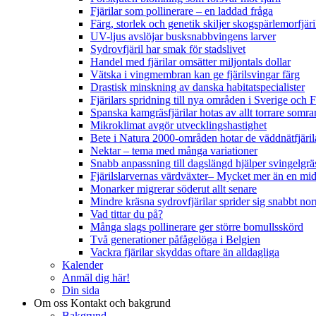
Fjärilar som pollinerare – en laddad fråga
Färg, storlek och genetik skiljer skogspärlemorfjär
UV-ljus avslöjar busksnabbvingens larver
Sydrovfjäril har smak för stadslivet
Handel med fjärilar omsätter miljontals dollar
Vätska i vingmembran kan ge fjärilsvingar färg
Drastisk minskning av danska habitatspecialister
Fjärilars spridning till nya områden i Sverige och
Spanska kamgräsfjärilar hotas av allt torrare somra
Mikroklimat avgör utvecklingshastighet
Bete i Natura 2000-områden hotar de väddnätfjäri
Nektar – tema med många variationer
Snabb anpassning till dagslängd hjälper svingelgräs
Fjärilslarvernas värdväxter– Mycket mer än en m
Monarker migrerar söderut allt senare
Mindre kräsna sydrovfjärilar sprider sig snabbt nor
Vad tittar du på?
Många slags pollinerare ger större bomullsskörd
Två generationer påfågelöga i Belgien
Vackra fjärilar skyddas oftare än alldagliga
Kalender
Anmäl dig här!
Din sida
Om oss
Kontakt och bakgrund
Bakgrund