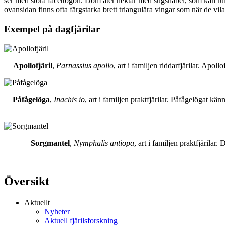
ser med stora facettögon. Dom äter nektar med sugsnabel, som kan rull
ovansidan finns ofta färgstarka brett triangulära vingar som när de vil
Exempel på dagfjärilar
Apollofjäril
,
Parnassius apollo
, art i familjen riddarfjärilar. Apol
Påfågelöga
,
Inachis io
, art i familjen praktfjärilar. Påfågelögat 
Sorgmantel
,
Nymphalis antiopa
, art i familjen praktfjärila
Översikt
Aktuellt
Nyheter
Aktuell fjärilsforskning