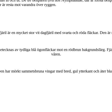
as in och ut. De tre benparen (två hos Nymphalidae, där är första benpa
ar är resta mot varandra över ryggen.
lofjäril är en mycket stor vit dagfjäril med svarta och röda fläckar. Den 
kännetecknas av tydliga blå ögonfläckar mot en rödbrun bakgrundsfärg. Fj
våren.
r. Den har mörkt sammetsbruna vingar med bred, gul ytterkant och äter bla