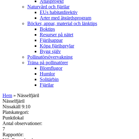
Atlasprojekt
Naturvård och fjärilar
EUs habitatdirektiv
Arter med åtgärdsprogram
Böcker, appar, material och länktips
Boktips
Resurser på nätet
Fjärilsappar
Köpa fjärilsprylar
Bygg själv
Pollinatörsövervakning
Träna på pollinatörer
Blomflugor
Humlor
Solitärbin
Fjärilar
Hem
» Nässelfjäril
Nässelfjäril
Nissakäll 9:10
Platskategori:
Punktlokal
Antal observationer:
7
Rapportör: