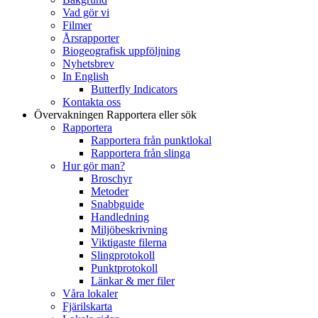
Vad gör vi
Filmer
Årsrapporter
Biogeografisk uppföljning
Nyhetsbrev
In English
Butterfly Indicators
Kontakta oss
Övervakningen
Rapportera eller sök
Rapportera
Rapportera från punktlokal
Rapportera från slinga
Hur gör man?
Broschyr
Metoder
Snabbguide
Handledning
Miljöbeskrivning
Viktigaste filerna
Slingprotokoll
Punktprotokoll
Länkar & mer filer
Våra lokaler
Fjärilskarta