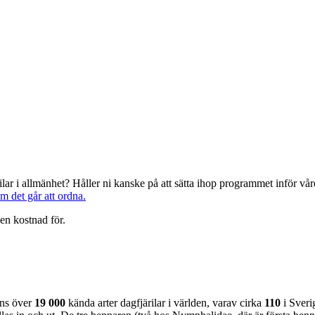
järilar i allmänhet? Håller ni kanske på att sätta ihop programmet inför 
om det går att ordna.
en kostnad för.
nns över
19 000
kända arter dagfjärilar i världen, varav cirka
110
i Sveri