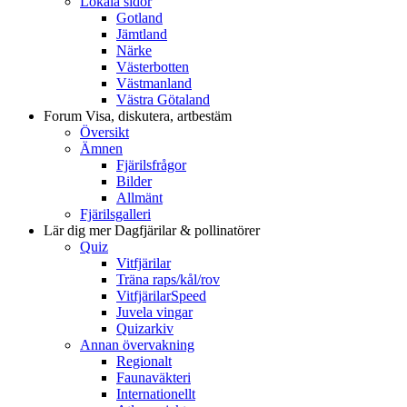
Lokala sidor
Gotland
Jämtland
Närke
Västerbotten
Västmanland
Västra Götaland
Forum
Visa, diskutera, artbestäm
Översikt
Ämnen
Fjärilsfrågor
Bilder
Allmänt
Fjärilsgalleri
Lär dig mer
Dagfjärilar & pollinatörer
Quiz
Vitfjärilar
Träna raps/kål/rov
VitfjärilarSpeed
Juvela vingar
Quizarkiv
Annan övervakning
Regionalt
Faunaväkteri
Internationellt