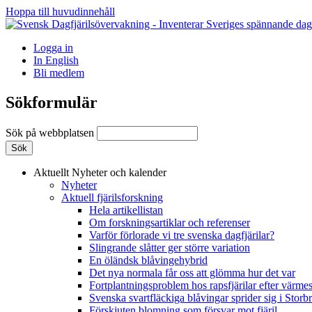
Hoppa till huvudinnehåll
Logga in
In English
Bli medlem
Sökformulär
Sök på webbplatsen
Aktuellt
Nyheter och kalender
Nyheter
Aktuell fjärilsforskning
Hela artikellistan
Om forskningsartiklar och referenser
Varför förlorade vi tre svenska dagfjärilar?
Slingrande slåtter ger större variation
En öländsk blåvingehybrid
Det nya normala får oss att glömma hur det var
Fortplantningsproblem hos rapsfjärilar efter värmes
Svenska svartfläckiga blåvingar sprider sig i Storb
Förskjuten blomning som försvar mot fjäril