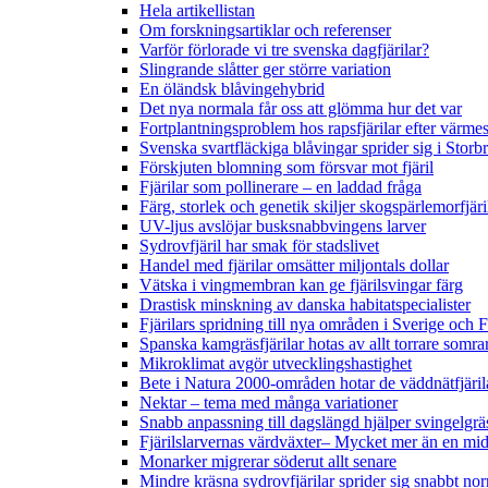
Hela artikellistan
Om forskningsartiklar och referenser
Varför förlorade vi tre svenska dagfjärilar?
Slingrande slåtter ger större variation
En öländsk blåvingehybrid
Det nya normala får oss att glömma hur det var
Fortplantningsproblem hos rapsfjärilar efter värmes
Svenska svartfläckiga blåvingar sprider sig i Storb
Förskjuten blomning som försvar mot fjäril
Fjärilar som pollinerare – en laddad fråga
Färg, storlek och genetik skiljer skogspärlemorfjär
UV-ljus avslöjar busksnabbvingens larver
Sydrovfjäril har smak för stadslivet
Handel med fjärilar omsätter miljontals dollar
Vätska i vingmembran kan ge fjärilsvingar färg
Drastisk minskning av danska habitatspecialister
Fjärilars spridning till nya områden i Sverige och
Spanska kamgräsfjärilar hotas av allt torrare somra
Mikroklimat avgör utvecklingshastighet
Bete i Natura 2000-områden hotar de väddnätfjäri
Nektar – tema med många variationer
Snabb anpassning till dagslängd hjälper svingelgräs
Fjärilslarvernas värdväxter– Mycket mer än en m
Monarker migrerar söderut allt senare
Mindre kräsna sydrovfjärilar sprider sig snabbt nor