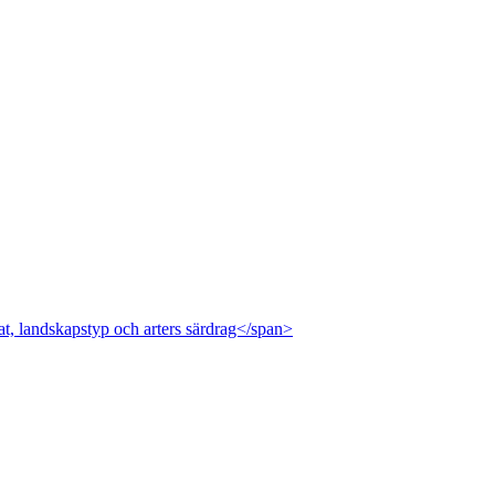
at, landskapstyp och arters särdrag</span>