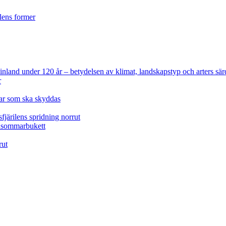
ilens former
 Finland under 120 år
– betydelsen av klimat, landskapstyp och arters sär
r
lar som ska skyddas
fjärilens spridning norrut
idsommarbukett
rut