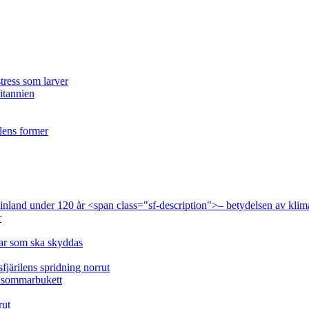
tress som larver
ritannien
ilens former
 Finland under 120 år <span class="sf-description">– betydelsen av klim
r
lar som ska skyddas
fjärilens spridning norrut
idsommarbukett
rut