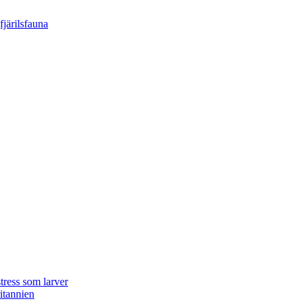
tress som larver
ritannien