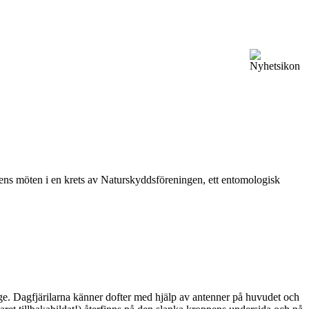
vårens möten i en krets av Naturskyddsföreningen, ett entomologisk
ge. Dagfjärilarna känner dofter med hjälp av antenner på huvudet och