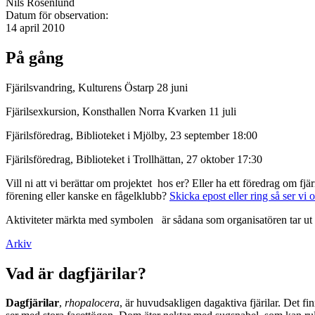
Nils Rosenlund
Datum för observation:
14 april 2010
På gång
Fjärilsvandring, Kulturens Östarp 28 juni
Fjärilsexkursion, Konsthallen Norra Kvarken 11 juli
Fjärilsföredrag, Biblioteket i Mjölby, 23 september 18:00
Fjärilsföredrag, Biblioteket i Trollhättan, 27 oktober 17:30
Vill ni att vi berättar om projektet hos er? Eller ha ett föredrag om f
förening eller kanske en fågelklubb?
Skicka epost eller ring så ser vi 
Aktiviteter märkta med symbolen
är sådana som organisatören tar ut 
Arkiv
Vad är dagfjärilar?
Dagfjärilar
,
rhopalocera
, är huvudsakligen dagaktiva fjärilar. Det fi