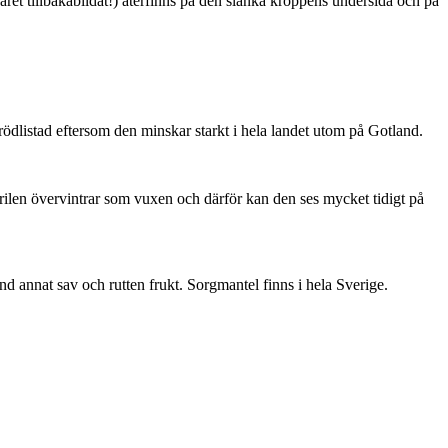
ret tillbakabildat!) återfinns på den slanka kroppens undersida och på
är rödlistad eftersom den minskar starkt i hela landet utom på Gotland.
ärilen övervintrar som vuxen och därför kan den ses mycket tidigt på
nd annat sav och rutten frukt. Sorgmantel finns i hela Sverige.