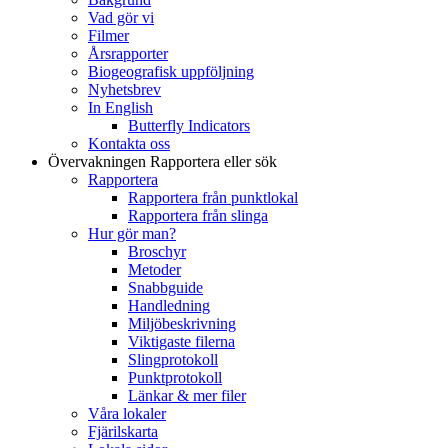
Vad gör vi
Filmer
Årsrapporter
Biogeografisk uppföljning
Nyhetsbrev
In English
Butterfly Indicators
Kontakta oss
Övervakningen
Rapportera eller sök
Rapportera
Rapportera från punktlokal
Rapportera från slinga
Hur gör man?
Broschyr
Metoder
Snabbguide
Handledning
Miljöbeskrivning
Viktigaste filerna
Slingprotokoll
Punktprotokoll
Länkar & mer filer
Våra lokaler
Fjärilskarta