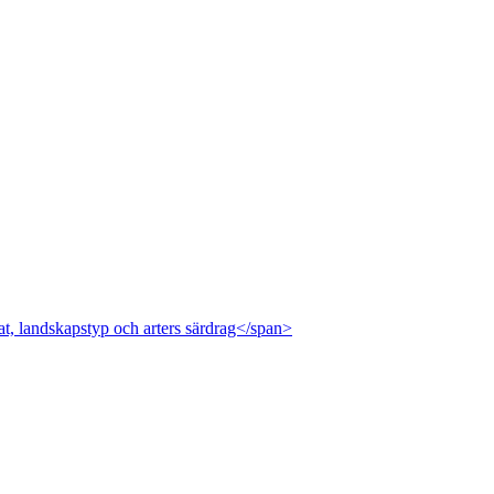
at, landskapstyp och arters särdrag</span>