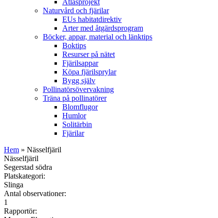
Atlasprojekt
Naturvård och fjärilar
EUs habitatdirektiv
Arter med åtgärdsprogram
Böcker, appar, material och länktips
Boktips
Resurser på nätet
Fjärilsappar
Köpa fjärilsprylar
Bygg själv
Pollinatörsövervakning
Träna på pollinatörer
Blomflugor
Humlor
Solitärbin
Fjärilar
Hem
» Nässelfjäril
Nässelfjäril
Segerstad södra
Platskategori:
Slinga
Antal observationer:
1
Rapportör: