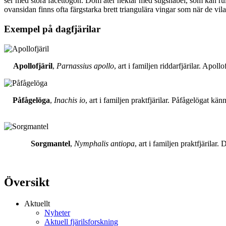
ser med stora facettögon. Dom äter nektar med sugsnabel, som kan rull
ovansidan finns ofta färgstarka brett triangulära vingar som när de vil
Exempel på dagfjärilar
Apollofjäril
,
Parnassius apollo
, art i familjen riddarfjärilar. Apol
Påfågelöga
,
Inachis io
, art i familjen praktfjärilar. Påfågelögat 
Sorgmantel
,
Nymphalis antiopa
, art i familjen praktfjärila
Översikt
Aktuellt
Nyheter
Aktuell fjärilsforskning