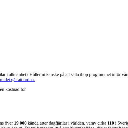
järilar i allmänhet? Håller ni kanske på att sätta ihop programmet inför 
om det går att ordna.
en kostnad för.
nns över
19 000
kända arter dagfjärilar i världen, varav cirka
110
i Sveri