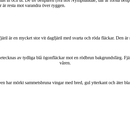
as in och ut. De tre benparen (två hos Nymphalidae, där är första benpa
ar är resta mot varandra över ryggen.
lofjäril är en mycket stor vit dagfjäril med svarta och röda fläckar. Den 
kännetecknas av tydliga blå ögonfläckar mot en rödbrun bakgrundsfärg. Fj
våren.
r. Den har mörkt sammetsbruna vingar med bred, gul ytterkant och äter bla