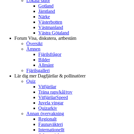
Lokala sidor
Gotland
Jämtland
Närke
Västerbotten
Västmanland
Västra Götaland
Forum
Visa, diskutera, artbestäm
Översikt
Ämnen
Fjärilsfrågor
Bilder
Allmänt
Fjärilsgalleri
Lär dig mer
Dagfjärilar & pollinatörer
Quiz
Vitfjärilar
Träna raps/kål/rov
VitfjärilarSpeed
Juvela vingar
Quizarkiv
Annan övervakning
Regionalt
Faunaväkteri
Internationellt