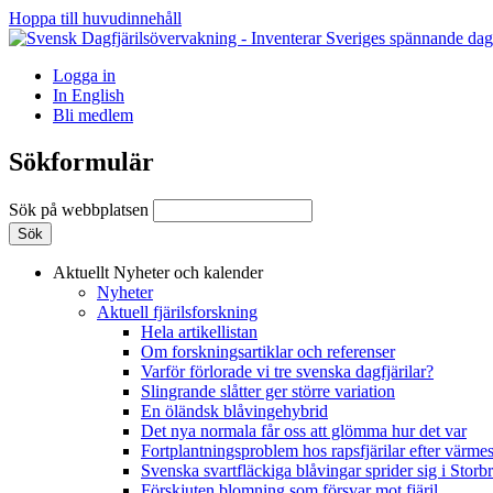
Hoppa till huvudinnehåll
Logga in
In English
Bli medlem
Sökformulär
Sök på webbplatsen
Aktuellt
Nyheter och kalender
Nyheter
Aktuell fjärilsforskning
Hela artikellistan
Om forskningsartiklar och referenser
Varför förlorade vi tre svenska dagfjärilar?
Slingrande slåtter ger större variation
En öländsk blåvingehybrid
Det nya normala får oss att glömma hur det var
Fortplantningsproblem hos rapsfjärilar efter värmes
Svenska svartfläckiga blåvingar sprider sig i Storb
Förskjuten blomning som försvar mot fjäril