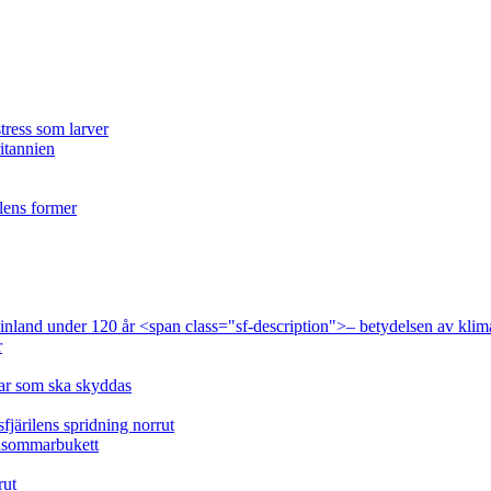
tress som larver
ritannien
ilens former
 Finland under 120 år <span class="sf-description">– betydelsen av klim
r
lar som ska skyddas
fjärilens spridning norrut
idsommarbukett
rut