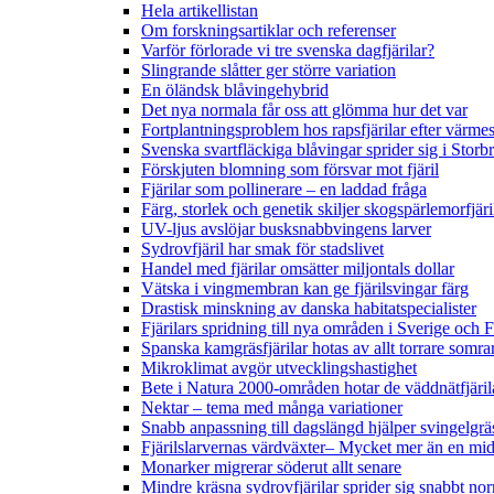
Hela artikellistan
Om forskningsartiklar och referenser
Varför förlorade vi tre svenska dagfjärilar?
Slingrande slåtter ger större variation
En öländsk blåvingehybrid
Det nya normala får oss att glömma hur det var
Fortplantningsproblem hos rapsfjärilar efter värmes
Svenska svartfläckiga blåvingar sprider sig i Storb
Förskjuten blomning som försvar mot fjäril
Fjärilar som pollinerare – en laddad fråga
Färg, storlek och genetik skiljer skogspärlemorfjär
UV-ljus avslöjar busksnabbvingens larver
Sydrovfjäril har smak för stadslivet
Handel med fjärilar omsätter miljontals dollar
Vätska i vingmembran kan ge fjärilsvingar färg
Drastisk minskning av danska habitatspecialister
Fjärilars spridning till nya områden i Sverige och
Spanska kamgräsfjärilar hotas av allt torrare somra
Mikroklimat avgör utvecklingshastighet
Bete i Natura 2000-områden hotar de väddnätfjäri
Nektar – tema med många variationer
Snabb anpassning till dagslängd hjälper svingelgräs
Fjärilslarvernas värdväxter– Mycket mer än en m
Monarker migrerar söderut allt senare
Mindre kräsna sydrovfjärilar sprider sig snabbt nor