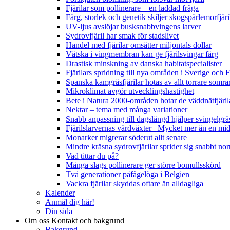
Fjärilar som pollinerare – en laddad fråga
Färg, storlek och genetik skiljer skogspärlemorfjär
UV-ljus avslöjar busksnabbvingens larver
Sydrovfjäril har smak för stadslivet
Handel med fjärilar omsätter miljontals dollar
Vätska i vingmembran kan ge fjärilsvingar färg
Drastisk minskning av danska habitatspecialister
Fjärilars spridning till nya områden i Sverige och
Spanska kamgräsfjärilar hotas av allt torrare somra
Mikroklimat avgör utvecklingshastighet
Bete i Natura 2000-områden hotar de väddnätfjäri
Nektar – tema med många variationer
Snabb anpassning till dagslängd hjälper svingelgräs
Fjärilslarvernas värdväxter– Mycket mer än en m
Monarker migrerar söderut allt senare
Mindre kräsna sydrovfjärilar sprider sig snabbt nor
Vad tittar du på?
Många slags pollinerare ger större bomullsskörd
Två generationer påfågelöga i Belgien
Vackra fjärilar skyddas oftare än alldagliga
Kalender
Anmäl dig här!
Din sida
Om oss
Kontakt och bakgrund
Bakgrund