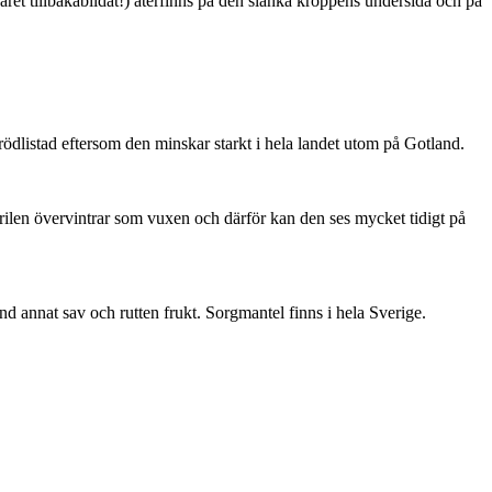
ret tillbakabildat!) återfinns på den slanka kroppens undersida och på
är rödlistad eftersom den minskar starkt i hela landet utom på Gotland.
ärilen övervintrar som vuxen och därför kan den ses mycket tidigt på
nd annat sav och rutten frukt. Sorgmantel finns i hela Sverige.