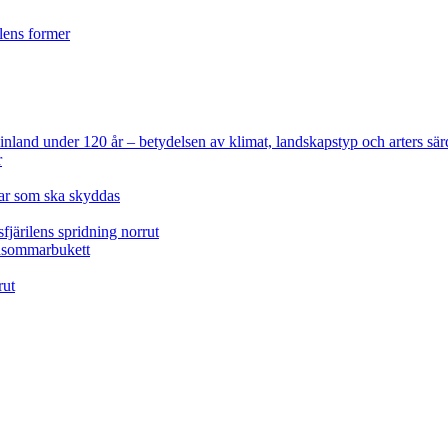
ilens former
 Finland under 120 år
– betydelsen av klimat, landskapstyp och arters sär
r
lar som ska skyddas
fjärilens spridning norrut
idsommarbukett
rut