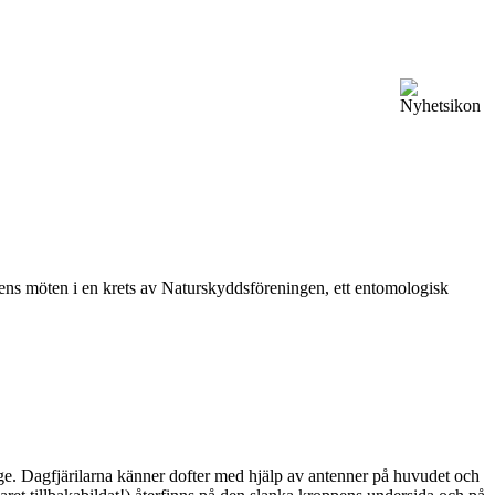
vårens möten i en krets av Naturskyddsföreningen, ett entomologisk
ge. Dagfjärilarna känner dofter med hjälp av antenner på huvudet och