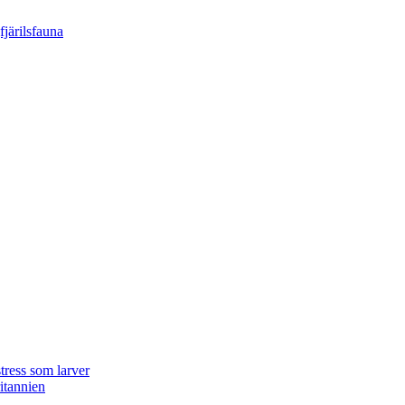
tress som larver
ritannien